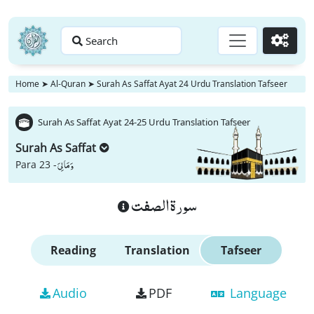
Search
Go
Home
➤
Al-Quran
➤
Surah As Saffat Ayat 24 Urdu Translation Tafseer
Surah As Saffat Ayat 24-25 Urdu Translation Tafseer
Surah As Saffat
وَ مَا لِیَ
Para 23 -
سورة الصفت
Reading
Translation
Tafseer
Audio
PDF
Language