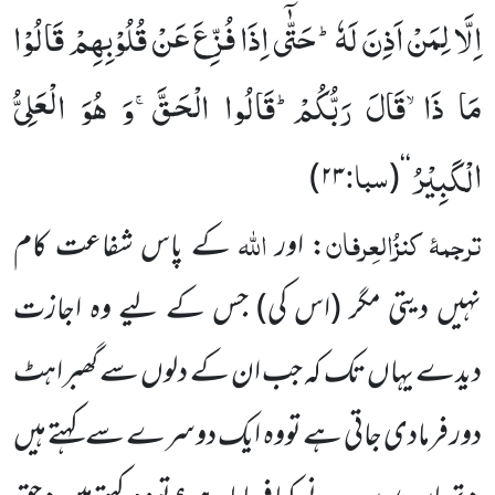
اِلَّا لِمَنْ اَذِنَ لَهٗؕ-حَتّٰۤى اِذَا فُزِّعَ عَنْ قُلُوْبِهِمْ قَالُوْا
مَا ذَاۙ-قَالَ رَبُّكُمْؕ-قَالُوا الْحَقَّۚ-وَ هُوَ الْعَلِیُّ
الْكَبِیْرُ
سبا:
)
۲۳
‘‘(
ترجمۂ کنزُالعِرفان
اللہ
: اور
کے پاس شفاعت کام
نہیں دیتی مگر (اس کی) جس کے لیے وہ اجازت
دیدے یہاں تک کہ جب ان کے دلوں سے گھبراہٹ
دور فرمادی جاتی ہے تووہ ایک دوسرے سے کہتے ہیں