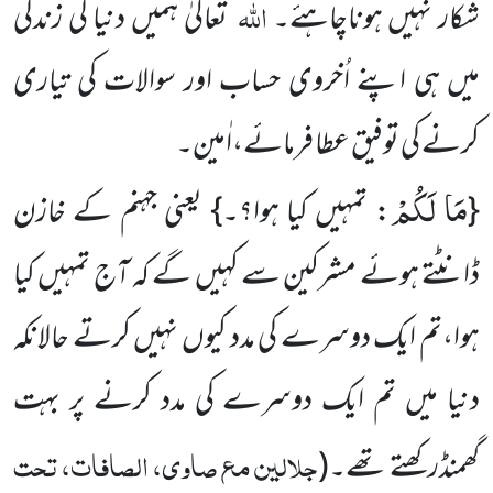
اللہ
شکار نہیں ہوناچاہئے۔
تعالیٰ ہمیں دنیا کی زندگی
میں ہی اپنے اُخروی حساب اور سوالات کی تیاری
کرنے کی توفیق عطا فرمائے،اٰمین۔
مَا لَكُمْ
{
: تمہیں کیا ہوا؟۔} یعنی جہنم کے خازن
ڈانٹتے ہوئے مشرکین سے کہیں گے کہ آج تمہیں کیا
ہوا،تم ایک دوسرے کی مدد کیوں نہیں کرتے حالانکہ
دنیا میں تم ایک دوسرے کی مدد کرنے پر بہت
جلالین مع صاوی، الصافات، تحت
گھمنڈرکھتے تھے۔
(