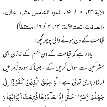
الآیۃ:
،
، الجزء الخامس عشر، خازن،
۵۵
۸
۲۴
/
والصافات، تحت الآیۃ:
،
، ملتقطاً
)
۱۶
۴
۲۴
/
قیامت کے دن ہونے والی پوچھ گچھ:
یاد رہے کہ قیامت کے دن جہنم کے خازن بھی
مشرکین سے سوال کریں گے ، جیسا کہ سورہ ِزُمر میں
وَ سِیْقَ الَّذِیْنَ كَفَرُوْۤا اِلٰى
ارشادِ باری تعالیٰ ہے:’’
جَهَنَّمَ زُمَرًاؕ-حَتّٰۤى اِذَا جَآءُوْهَا فُتِحَتْ اَبْوَابُهَا وَ