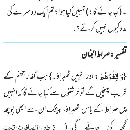
۔ (کہا جائے گا:) تمہیں کیا ہوا؟ تم ایک دوسرے کی
مدد کیوں نہیں کرتے؟.
تفسیر : ‎صراط الجنان
وَ قِفُوْهُمْ
{
: اور انہیں ٹھہراؤ۔} جب کفار جہنم کے
قریب پہنچیں گے تو فرشتوں سے کہا جائے گا کہ انہیں
پل صراط کے پاس ٹھہراؤ، بیشک ان سے ابھی پوچھ
قرطبی،الصافات،تحت
گچھ کی جائے گی۔
(