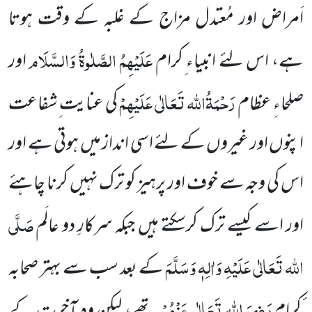
اَمراض اور مُعتدل مزاج کے غلبہ کے وقت ہوتا
عَلَیْہِمُ الصَّلٰوۃُ وَالسَّلَام
ہے، اس لئے انبیاء ِکرام
اور
رَحْمَۃُاللہ تَعَالٰی عَلَیْہِمْ
صلحاءِ عظام
کی عنایت ِشفاعت
اپنوں اور غیروں کے لئے اسی انداز میں ہوتی ہے اور
اس کی وجہ سے خوف اور پرہیز کو ترک نہیں کرنا چاہئے
صَلَّی
اور اسے کیسے ترک کرسکتے ہیں جبکہ سرکارِ دو عالَم
اللہ تَعَالٰی عَلَیْہِ وَاٰلِہٖ وَسَلَّمَ
کے بعد سب سے بہتر صحابہ
رَضِیَ اللہ تَعَالٰی عَنْہُمْ
ٔکرام
تھے، لیکن وہ آخرت کے