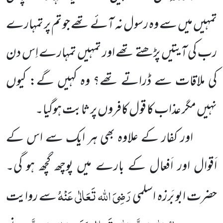
تمہیں میں سے وہ رسول نہ آئے تھے جو تم پر تمہارے
رب کی آیتیں پڑھتے تھے اور تمہیں تمہارے اِس دن
کی ملاقات سے ڈراتے تھے؟ وہ کہیں گے: کیوں
نہیں مگر عذاب کا قول کافروں پر ثابت ہوگیا۔
اور کفار کے علاوہ بھی ہر ایک سے اس کے
اَقوال اور اَفعال کے بارے میں پوچھ گچھ ہو گی۔
رَضِیَ اللہ تَعَالٰی عَنْہُ
حضرت ابو بَرزہ اسلمی
سے روایت