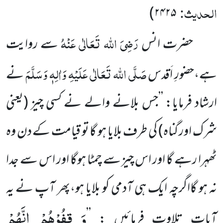
الحدیث:
)
۲۴۲۵
رَضِیَ اللہ تَعَالٰی عَنْہُ
حضرت انس
سے روایت
صَلَّی اللہ تَعَالٰی عَلَیْہِ وَاٰلِہٖ وَسَلَّمَ
ہے،حضورِ اَقدس
نے
ارشاد فرمایا: ’’جس بلانے والے نے کسی چیز (یعنی
شرک اور گناہ) کی طرف بلایا ہو گا تو قیامت کے دن وہ
ٹھہرا رہے گا اور اس چیز سے چمٹا ہوگا اور اس سے جدا
نہ ہو گااگرچہ ایک ہی آدمی کو بلایا ہو،پھر آپ نے یہ
وَ قِفُوْهُمْ اِنَّهُمْ
آیات تلاوت فرمائیں : ’’