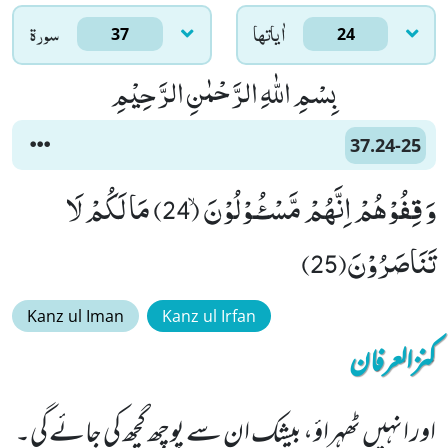
اٰياتها
سورۃ
37
24
بِسْمِ اللّٰهِ الرَّحْمٰنِ الرَّحِیْمِ
37.24-25
وَ قِفُوْهُمْ اِنَّهُمْ مَّسْـٴُـوْلُوْنَۙ (24) مَا لَكُمْ لَا
تَنَاصَرُوْنَ(25)
Kanz ul Iman
Kanz ul Irfan
کنزالعرفان
اور انہیں ٹھہراؤ، بیشک ان سے پوچھ گچھ کی جائے گی۔