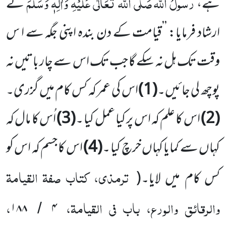
رسولُ اللہ
صَلَّی اللہ تَعَالٰی عَلَیْہِ وَاٰلِہٖ وَسَلَّمَ
ہے،
نے
ارشاد فرمایا: ’’قیامت کے دن بندہ اپنی جگہ سے ا س
وقت تک ہل نہ سکے گا جب تک اس سے چار باتیں نہ
پوچھ لی جائیں۔
(1)
اس کی عمر کہ کس کام میں گزری۔
(2)
اس کا علم کہ اس پر کیا عمل کیا ۔
(3)
اُس کا مال کہ
کہاں سے کمایا کہاں خرچ کیا ۔
(4)
اس کا جسم کہ اس کو
ترمذی، کتاب صفۃ القیامۃ
کس کام میں لایا۔
(
والرقائق والورع، باب فی القیامۃ،
،
۱۸۸
۴
/