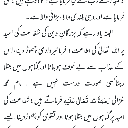
: تمہارے رب نے کیا فرمایا ہے؟ تو وہ کہتے ہیں : حق
فرمایا ہے اور وہی بلندی والا، بڑائی والاہے۔
البتہ یاد رہے کہ بزرگانِ دین کی شفاعت کی امید
اللہ
پر
تعالیٰ کی اطاعت و فرمانبرداری چھوڑ دینا،اس
کے عذاب سے بے خوف ہوجانا اورگناہوں میں مبتلا
رہناکسی صورت درست نہیں ہے ۔امام محمد
رَحْمَۃُاللہ تَعَالٰی عَلَیْہِ
غزالی
فرماتے ہیں:شفاعت کی
امید پر گناہوں میں مبتلا ہونا اور تقویٰ کو چھوڑدینا ایسے