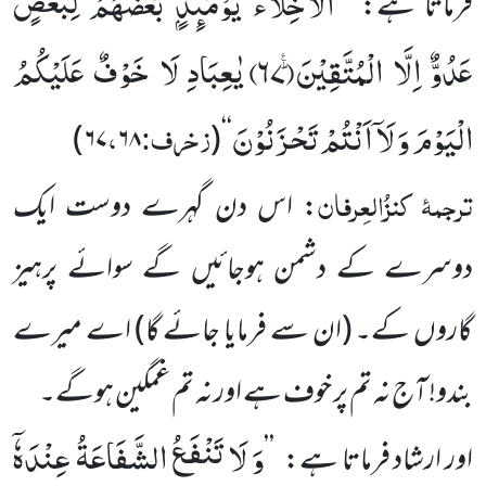
اَلْاَخِلَّآءُ یَوْمَىٕذٍۭ بَعْضُهُمْ لِبَعْضٍ
فرماتا ہے:
’’
عَدُوٌّ اِلَّا الْمُتَّقِیْنَؕ۠(
۶۷)
یٰعِبَادِ لَا خَوْفٌ عَلَیْكُمُ
الْیَوْمَ وَ لَاۤ اَنْتُمْ تَحْزَنُوْنَ
زخرف:
،
)
۶۷
۶۸
‘‘(
ترجمۂ کنزُالعِرفان
: اس دن گہرے دوست ایک
دوسرے کے دشمن ہوجائیں گے سوائے پرہیز
گاروں کے۔ (ان سے فرمایا جائے گا) اے میرے
بندو! آج نہ تم پر خوف ہے اور نہ تم غمگین ہوگے۔
وَ لَا تَنْفَعُ الشَّفَاعَةُ عِنْدَهٗۤ
اور ارشاد فرماتا ہے:
’’