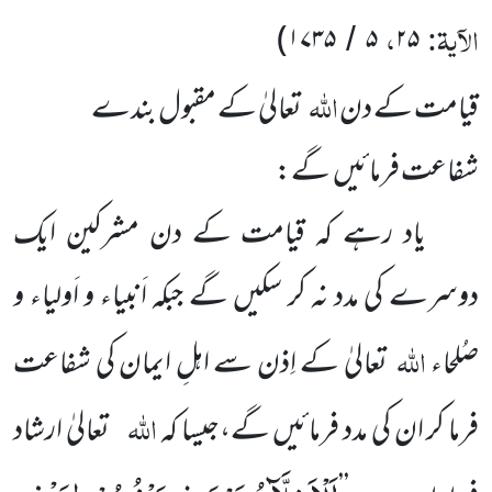
الآیۃ:
،
)
۱۷۳۵
۵
۲۵
/
اللہ
قیامت کے دن
تعالیٰ کے مقبول بندے
شفاعت فرمائیں گے:
یاد رہے کہ قیامت کے دن مشرکین ایک
دوسرے کی مدد نہ کر سکیں گے جبکہ اَنبیاء و اَولیاء و
اللہ
صُلحاء
تعالیٰ کے اِذن سے اہلِ ایمان کی شفاعت
اللہ
فرما کر ان کی مدد فرمائیں گے،جیسا کہ
تعالیٰ ارشاد