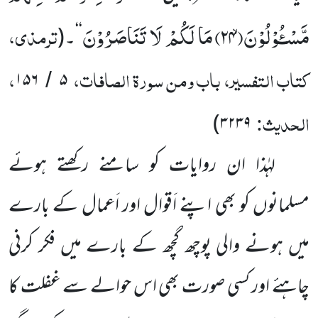
مَّسْـُٔوْلُوْنَۙ(
۲۴)
مَا لَكُمْ لَا تَنَاصَرُوْنَ
ترمذی،
‘‘۔
(
کتاب التفسیر، باب ومن سورۃ الصافات،
،
۱۵۶
۵
/
الحدیث:
)
۳۲۳۹
لہٰذا ان روایات کو سامنے رکھتے ہوئے
مسلمانوں کو بھی اپنے اَقوال اور اَعمال کے بارے
میں ہونے والی پوچھ گچھ کے بارے میں فکر کرنی
چاہئے اور کسی صورت بھی اس حوالے سے غفلت کا