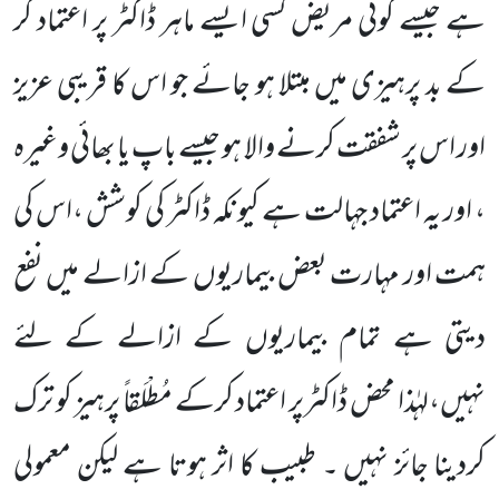
ہے جیسے کوئی مریض کسی ایسے ماہر ڈاکٹر پر اعتماد کر
کے بد پرہیزی میں مبتلا ہو جائے جو اس کا قریبی عزیز
اور اس پر شفقت کرنے والا ہو جیسے باپ یا بھائی وغیرہ
، اور یہ اعتماد جہالت ہے کیونکہ ڈاکٹر کی کوشش ،اس کی
ہمت اور مہارت بعض بیماریوں کے ازالے میں نفع
دیتی ہے تمام بیماریوں کے ازالے کے لئے
نہیں،لہٰذا محض ڈاکٹرپر اعتماد کرکے مُطْلَقاً پرہیز کو ترک
کردینا جائز نہیں ۔ طبیب کا اثر ہوتا ہے لیکن معمولی