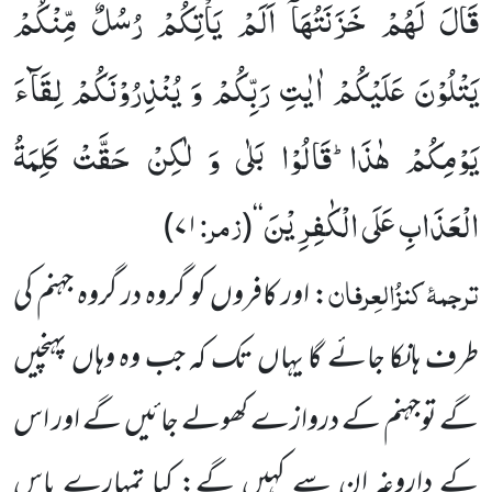
قَالَ لَهُمْ خَزَنَتُهَاۤ اَلَمْ یَاْتِكُمْ رُسُلٌ مِّنْكُمْ
یَتْلُوْنَ عَلَیْكُمْ اٰیٰتِ رَبِّكُمْ وَ یُنْذِرُوْنَكُمْ لِقَآءَ
یَوْمِكُمْ هٰذَاؕ-قَالُوْا بَلٰى وَ لٰكِنْ حَقَّتْ كَلِمَةُ
الْعَذَابِ عَلَى الْكٰفِرِیْنَ
زمر:
)
۷۱
‘‘(
ترجمۂ کنزُالعِرفان
: اور کافروں کو گروہ در گروہ جہنم کی
طرف ہانکا جائے گا یہاں تک کہ جب وہ وہاں پہنچیں
گے توجہنم کے دروازے کھولے جائیں گے اور اس
کے داروغہ ان سے کہیں گے: کیا تمہارے پاس