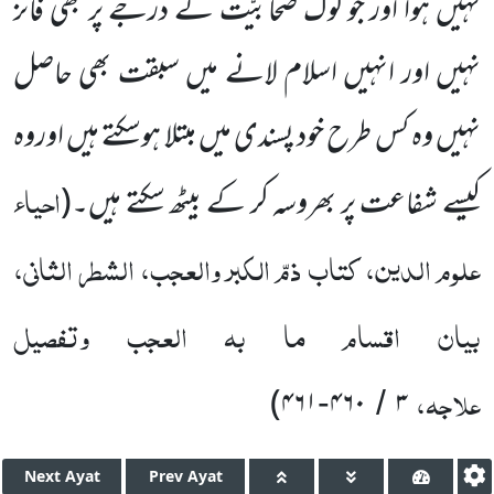
نہیں ہوا اور جو لوگ صحابیّت کے درجے پر بھی فائز
نہیں اور انہیں اسلام لانے میں سبقت بھی حاصل
نہیں وہ کس طرح خود پسندی میں مبتلا ہوسکتے ہیں اوروہ
احیاء
کیسے شفاعت پر بھروسہ کر کے بیٹھ سکتے ہیں۔(
علوم الدین، کتاب ذمّ الکبر والعجب، الشطر الثانی،
بیان اقسام ما بہ العجب وتفصیل
علاجہ،
)
۴۶۱
۴۶۰
۳
-
/
Next
Ayat
Prev
Ayat