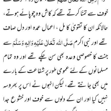
خوف سے تمنّا کرتے تھے کہ کاش وہ چوپائے ہوتے،
حالانکہ ان کا تقویٰ کا مل ، اعمال عمدہ اور دل صاف
صَلَّی اللہ تَعَالٰی عَلَیْہِ وَاٰلِہٖ وَسَلَّمَ
تھے اور نبی اکرم
سے
جنت کا خصوصی وعدہ بھی سن چکے تھے اور وہ تمام
مسلمانوں کے لئے عمومی طور پر شفاعت کے بارے
میں بھی جانتے تھے، لیکن انہوں نے اس پر بھروسہ
نہیں کیا اور ان کے دلوں سے خوف اور خشو ع جدا