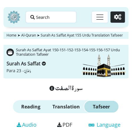
Search
Go
Home
➤
Al-Quran
➤
Surah As Saffat Ayat 155 Urdu Translation Tafseer
Surah As Saffat Ayat 150-151-152-153-154-155-156-157 Urdu
Translation Tafseer
Surah As Saffat
وَ مَا لِیَ
Para 23 -
سورة الصفت
Reading
Translation
Tafseer
Audio
PDF
Language