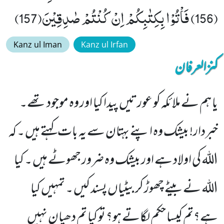
(156) فَاْتُوْا بِكِتٰبِكُمْ اِنْ كُنْتُمْ صٰدِقِیْنَ(157)
Kanz ul Iman
Kanz ul Irfan
کنزالعرفان
یا ہم نے ملائکہ کو عورتیں پیدا کیا اور وہ موجود تھے۔
خبردار! بیشک وہ اپنے بہتان سے یہ بات کہتے ہیں ۔ کہ
اللہ کی اولاد ہے اور بیشک وہ ضرور جھوٹے ہیں ۔ کیا
اللہ نے بیٹے چھوڑ کر بیٹیاں پسند کیں ۔ تمہیں کیا
ہے؟تم کیسا حکم لگاتے ہو؟ تو کیا تم دھیان نہیں