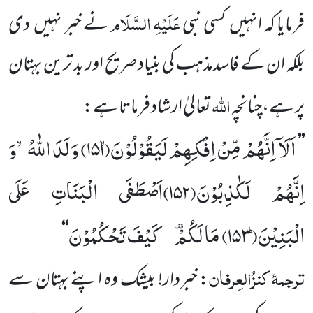
عَلَیْہِ السَّلَام
فرمایا کہ انہیں
کسی نبی
نے خبر نہیں
دی
بلکہ ان کے فاسدمذہب کی بنیاد صریح اور بد ترین بہتان
اللہ
پر ہے،چنانچہ
تعالیٰ ارشاد فرماتا ہے:
اَلَاۤ اِنَّهُمْ مِّنْ اِفْكِهِمْ لَیَقُوْلُوْنَۙ(
۱۵۱)
وَلَدَ اللّٰهُۙ-وَ
’’
اِنَّهُمْ لَكٰذِبُوْنَ(
۱۵۲)
اَصْطَفَى الْبَنَاتِ عَلَى
الْبَنِیْنَؕ(
۱۵۳)
مَا لَكُمْ
- كَیْفَ تَحْكُمُوْنَ
‘‘
ترجمۂ
کنزُالعِرفان
: خبردار! بیشک وہ اپنے بہتان سے