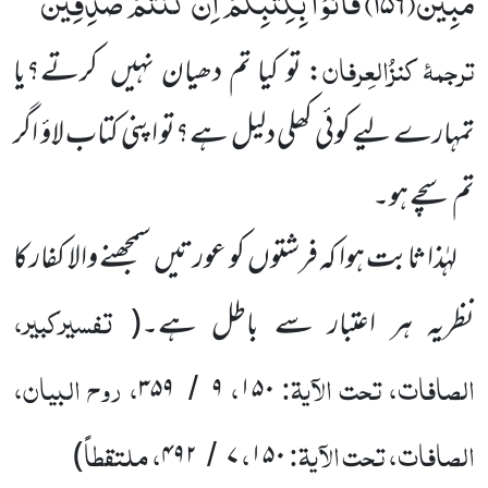
مُّبِیْنٌۙ(
۱۵۶)
فَاْتُوْا بِكِتٰبِكُمْ اِنْ كُنْتُمْ صٰدِقِیْنَ
‘‘
ترجمۂ
کنزُالعِرفان
: تو کیا تم دھیان نہیں
کرتے؟یا
تمہارے لیے کوئی کھلی دلیل ہے؟تو اپنی کتاب لاؤ اگر
تم سچے ہو۔
لہٰذا ثابت ہوا کہ فرشتوں
کو عورتیں
سمجھنے والا کفار کا
تفسیرکبیر،
نظریہ ہر اعتبار سے باطل ہے۔
(
الصافات، تحت الآیۃ:
،
، روح البیان،
۳۵۹
۹
۱۵۰
/
الصافات، تحت الآیۃ:
،
، ملتقطاً
)
۴۹۲
۷
۱۵۰
/