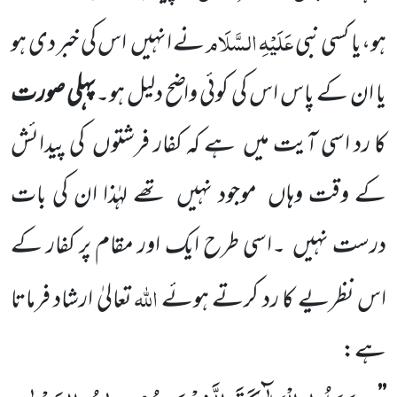
عَلَیْہِ السَّلَام
ہو،یا کسی نبی
نے انہیں
اس کی خبر دی ہو
یا ان کے پاس اس کی کوئی واضح دلیل ہو۔
پہلی صورت
کا رد اسی آیت میں
ہے کہ کفار فرشتوں
کی پیدائش
کے وقت وہاں
موجود نہیں
تھے لہٰذا ان کی بات
درست نہیں
۔اسی طرح ایک اور مقام پر کفار کے
اللہ
اس نظریے کا رد کرتے ہوئے
تعالیٰ ارشاد فرماتا
ہے: