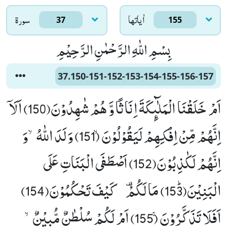
اٰياتها
سورۃ
37
155
بِسْمِ اللّٰهِ الرَّحْمٰنِ الرَّحِیْمِ
37.150-151-152-153-154-155-156-157
اَمْ خَلَقْنَا الْمَلٰٓىٕكَةَ اِنَاثًا وَّ هُمْ شٰهِدُوْنَ(150) اَلَاۤ
اِنَّهُمْ مِّنْ اِفْكِهِمْ لَیَقُوْلُوْنَۙ (151) وَلَدَ اللّٰهُۙ-وَ
اِنَّهُمْ لَكٰذِبُوْنَ(152) اَصْطَفَى الْبَنَاتِ عَلَى
الْبَنِیْنَﭤ(153) مَا لَكُمْ- كَیْفَ تَحْكُمُوْنَ(154)
اَفَلَا تَذَكَّرُوْنَۚ (155) اَمْ لَكُمْ سُلْطٰنٌ مُّبِیْنٌۙ