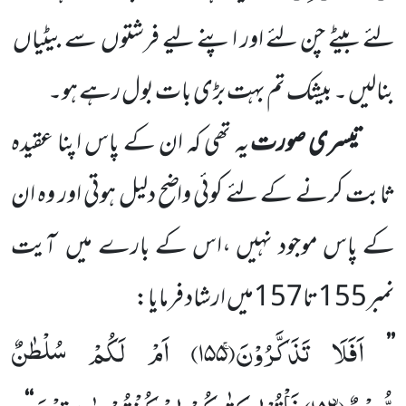
لئے
بیٹے چن لئے اور اپنے لیے فرشتوں
سے بیٹیاں
بنالیں ۔ بیشک
تم بہت بڑی بات بول رہے ہو۔
تیسری صورت
یہ تھی کہ ان کے پاس اپنا عقیدہ
ثابت کرنے کے لئے کوئی واضح دلیل ہوتی اور وہ ان
کے پاس موجود نہیں ،اس کے بارے میں
آیت
نمبر
155
تا
157
میں ارشاد فرمایا:
اَفَلَا تَذَكَّرُوْنَۚ(
۱۵۵)
اَمْ لَكُمْ سُلْطٰنٌ
’’