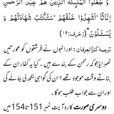
وَ جَعَلُوا الْمَلٰٓىٕكَةَ الَّذِیْنَ هُمْ عِبٰدُ الرَّحْمٰنِ
’’
اِنَاثًاؕ-اَشَهِدُوْا خَلْقَهُمْؕ-سَتُكْتَبُ شَهَادَتُهُمْ وَ
یُسْــٴَـلُوْنَ
زخرف:
)
۱۹
(
‘‘
ترجمۂ
کنزُالعِرفان
: اور انہوں
نے فرشتوں
کو عورتیں
ٹھہرایاجو کہ رحمٰن کے بندے ہیں ۔ کیا یہ کفار ان کے
بناتے وقت موجود تھے؟ ان کی گواہی لکھ لی جائے گی
اور ان سے جواب طلب ہوگا۔
دوسری صورت
کا ردآیت نمبر
151
تا
154
میں