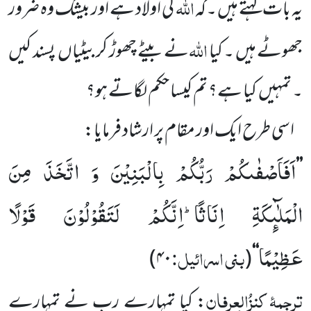
اللہ
یہ بات کہتے ہیں ۔کہ
کی اولاد ہے اور بیشک وہ ضرور
اللہ
جھوٹے
ہیں ۔ کیا
نے بیٹے چھوڑ کر بیٹیاں
پسند کیں
۔ تمہیں
کیا ہے؟
تم کیسا حکم لگاتے ہو؟
اسی طرح ایک اور مقام پر ارشاد فرمایا:
اَفَاَصْفٰىكُمْ رَبُّكُمْ بِالْبَنِیْنَ وَ اتَّخَذَ مِنَ
’’
الْمَلٰٓىٕكَةِ اِنَاثًاؕ-اِنَّكُمْ لَتَقُوْلُوْنَ قَوْلًا
عَظِیْمًا
بنی اسرائیل:
)
۴۰
(
‘‘
ترجمۂ
کنزُالعِرفان
: کیا تمہارے رب نے تمہارے