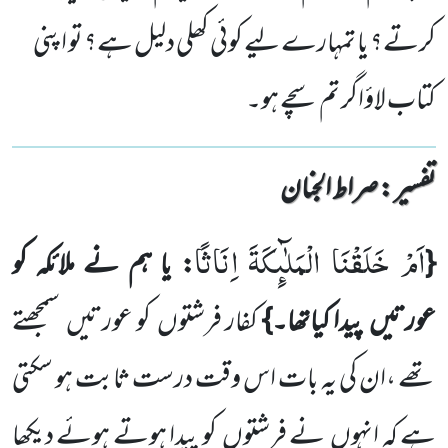
کرتے؟ یا تمہارے لیے کوئی کھلی دلیل ہے؟ تو اپنی
کتاب لاؤاگر تم سچے ہو۔
تفسیر : ‎صراط الجنان
اَمْ خَلَقْنَا الْمَلٰٓىٕكَةَ اِنَاثًا
{
:
یا ہم نے ملائکہ کو
عورتیں
پیدا کیاتھا۔}
کفار فرشتوں
کو عورتیں
سمجھتے
تھے ،ان کی یہ بات اس وقت درست ثابت ہو سکتی
ہے کہ انہوں
نے فرشتوں
کو پیدا ہوتے ہوئے دیکھا