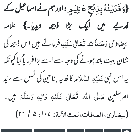
وَ فَدَیْنٰهُ بِذِبْحٍ عَظِیْمٍ
{
: اور ہم نے اسماعیل کے
فدیے میں ایک بڑا ذبیحہ دیدیا۔}
علامہ
رَحْمَۃُاللہ تَعَالٰی عَلَیْہِ
بیضاوی
فرماتے ہیں اس ذبیحہ کی
شان بہت بلند ہونے کی وجہ سے اسے بڑا فرمایا گیا کیونکہ
عَلَیْہِ
السَّلَام
یہ اس نبی
کا فدیہ بنا جن کی نسل سے سیّد
صَلَّی اللہ تَعَالٰی عَلَیْہِ وَاٰلِہٖ وَسَلَّمَ
المرسَلین
ہیں۔
بیضاوی، الصافات، تحت الآیۃ:
،
)
۲۲
۵
۱۰۷
(
/