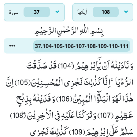
اٰياتها
سورۃ
37
108
بِسْمِ اللّٰهِ الرَّحْمٰنِ الرَّحِیْمِ
37.104-105-106-107-108-109-110-111
وَ نَادَیْنٰهُ اَنْ یّٰۤاِبْرٰهِیْمُۙ (104) قَدْ صَدَّقْتَ
الرُّءْیَاۚ-اِنَّا كَذٰلِكَ نَجْزِی الْمُحْسِنِیْنَ(105) اِنَّ
هٰذَا لَهُوَ الْبَلٰٓؤُا الْمُبِیْنُ(106) وَ فَدَیْنٰهُ بِذِبْحٍ
عَظِیْمٍ(107) وَ تَرَكْنَا عَلَیْهِ فِی الْاٰخِرِیْنَۖ (108)
سَلٰمٌ عَلٰۤى اِبْرٰهِیْمَ(109) كَذٰلِكَ نَجْزِی