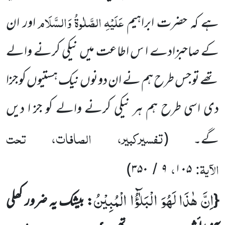
عَلَیْہِ
الصَّلٰوۃُ
وَالسَّلَام
ہے کہ حضرت ابراہیم
اور ان
کے صاحبزادے ا س اطاعت میں نیکی کرنے والے
تھے تو جس طرح ہم نے ان دونوں نیک ہستیوں کو جزا
دی اسی طرح ہم ہر نیکی کرنے والے کو جز ا دیں
تفسیرکبیر، الصافات، تحت
گے۔
(
الآیۃ:
،
)
۳۵۰
۹
۱۰۵
/
اِنَّ هٰذَا لَهُوَ الْبَلٰٓؤُا الْمُبِیْنُ
{
: بیشک یہ ضرور کھلی