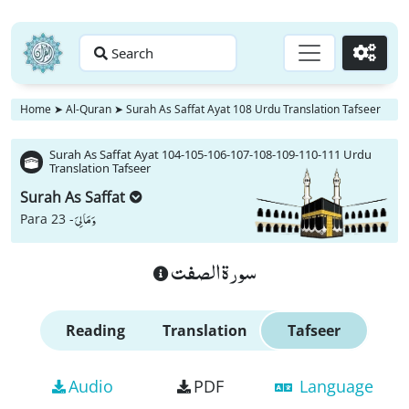
Search
Go
Home
➤
Al-Quran
➤
Surah As Saffat Ayat 108 Urdu Translation Tafseer
Surah As Saffat Ayat 104-105-106-107-108-109-110-111 Urdu
Translation Tafseer
Surah As Saffat
وَ مَا لِیَ
Para 23 -
سورة الصفت
Reading
Translation
Tafseer
Audio
PDF
Language