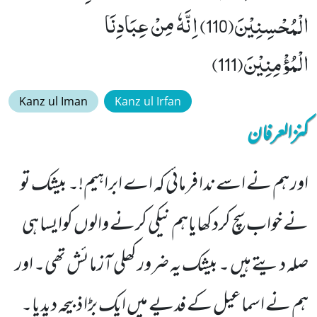
الْمُحْسِنِیْنَ(110) اِنَّهٗ مِنْ عِبَادِنَا
الْمُؤْمِنِیْنَ(111)
Kanz ul Iman
Kanz ul Irfan
کنزالعرفان
اور ہم نے اسے ندا فرمائی کہ اے ابراہیم!۔ بیشک تو
نے خواب سچ کردکھایاہم نیکی کرنے والوں کوایسا ہی
صلہ دیتے ہیں ۔ بیشک یہ ضرور کھلی آزمائش تھی۔ اور
ہم نے اسماعیل کے فدیے میں ایک بڑا ذبیحہ دیدیا۔