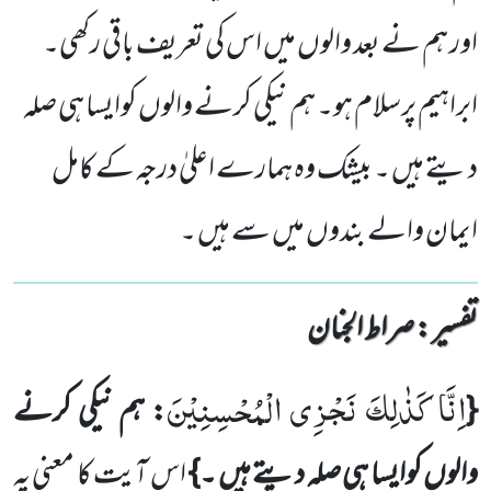
اور ہم نے بعد والوں میں اس کی تعریف باقی رکھی۔
ابراہیم پرسلام ہو۔ ہم نیکی کرنے والوں کوایسا ہی صلہ
دیتے ہیں ۔ بیشک وہ ہمارے اعلیٰ درجہ کے کامل
ایمان والے بندوں میں سے ہیں ۔
تفسیر : ‎صراط الجنان
اِنَّا كَذٰلِكَ نَجْزِی الْمُحْسِنِیْنَ
{
: ہم نیکی کرنے
والوں کوایسا ہی صلہ دیتے ہیں ۔}
اس آیت کا معنی یہ