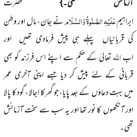
آزمائش تھی۔}
حضرت
عَلَیْہِ
الصَّلٰوۃُ
وَالسَّلَام
ابراہیم
نے جان، مال اور وطن
کی قربانیاں پہلے ہی پیش فرمادی تھیں اور
اللہ
اب
تعالیٰ کے حکم سے اپنے اس فرزند کو بھی
قربانی کے لئے پیش کر دیا جسے اپنی آخری عمر
میں بہت دعاؤں کے بعد پایا، جو گھر کا اجالا ، گود کا پالا
اور آنکھوں کا نور تھا اور یہ سب سے سخت آزمائش
تھی۔