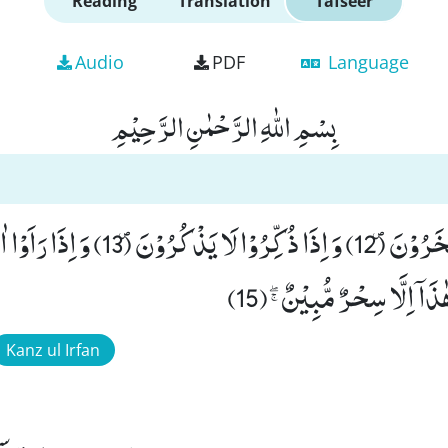
Reading
Translation
Tafseer
Audio
PDF
Language
بِسْمِ اللّٰهِ الرَّحْمٰنِ الرَّحِیْمِ
بَلْ عَجِبْتَ وَ یَسْخَرُوْنَ۪ (12) وَ اِذَا ذُكِّر
Kanz ul Irfan