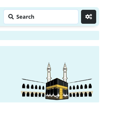
Search
Go