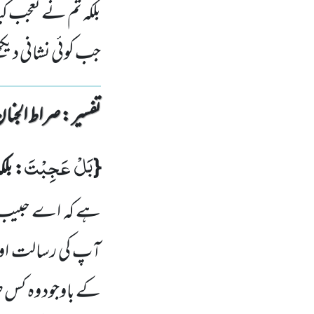
بلکہ تم نے تعجب کی
جب کوئی نشانی دیکھت
تفسیر : ‎صراط الجنان
بَلْ عَجِبْتَ
{
: بل
ہے کہ اے حبیب 
آپ کی رسالت اور
کے باوجود وہ کس ط