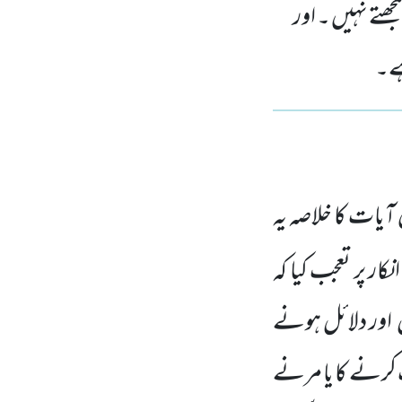
جھتے نہیں ۔ اور
ہے۔
ٓیات کا خلاصہ یہ
کار پر تعجب کیا کہ
 اور دلائل ہونے
 کرنے کا یا مرنے