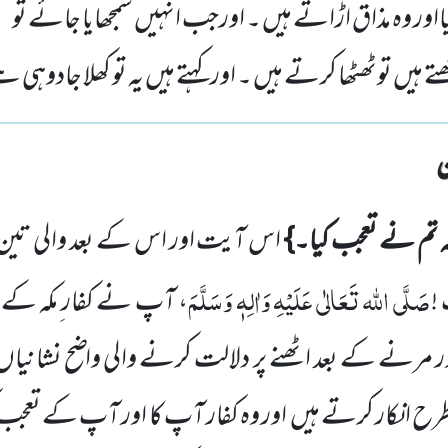
ااور وہ مذاق اڑاتے ہیں ۔ اورجب انہیں سمجھایا جائے تو سم
ے ہیں توٹھٹھا کرتے ہیں ۔ اور کہتے ہیں یہ تو کھلا جادوہی 
کہ تم نے تعجب کیا۔}
اس آیت اور اس کے بعد والی تین ا
صَلَّی اللہ تَعَالٰی عَلَیْہِ وَاٰلِہٖ وَسَلَّمَ
!
، آپ نے کفار ِمکہ کے ان
 مرنے کے بعد اٹھنے پر دلالت کرنے والی واضح نشانیاں
رح انکار کرتے ہیں اور وہ کفار آپ کا اور آپ کے تعجب