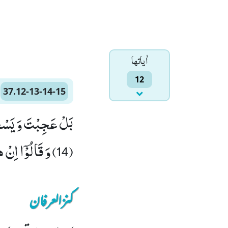
اٰياتها
12
37.12-13-14-15
(14) وَ قَالُوْۤا اِنْ هٰذَاۤ اِلَّا سِحْرٌ مُّبِیْنٌﭕ(15)
کنزالعرفان