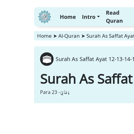
Read
Home
Intro
Quran
Home
➤
Al-Quran
➤
Surah As Saffat Aya
Surah As Saffat Ayat 12-13-14-
Surah As Saffat
وَ مَا لِیَ
Para 23 -