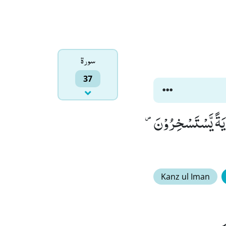
سورۃ
37
ُوْا لَا یَذْكُرُوْنَ۪ (13) وَ اِذَا رَاَوْا اٰیَةً یَّسْتَسْخِرُوْنَ۪
Kanz ul Iman