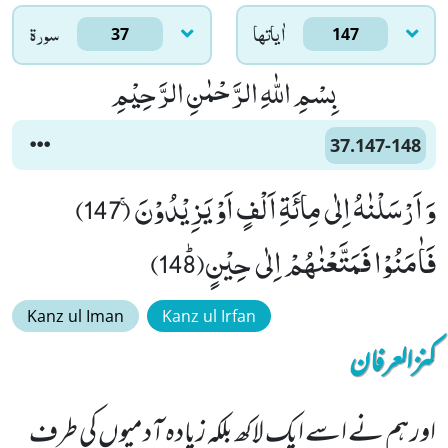
اٰياتها
سورۃ
37
147
بِسْمِ اللّٰهِ الرَّحْمٰنِ الرَّحِیْمِ
37.147-148
وَ اَرْسَلْنٰهُ اِلٰى مِائَةِ اَلْفٍ اَوْ یَزِیْدُوْنَۚ (147)
فَاٰمَنُوْا فَمَتَّعْنٰهُمْ اِلٰى حِیْنٍﭤ(148)
Kanz ul Iman
Kanz ul Irfan
کنزالعرفان
اور ہم نے اسے ایک لاکھ بلکہ زیادہ آدمیوں کی طرف