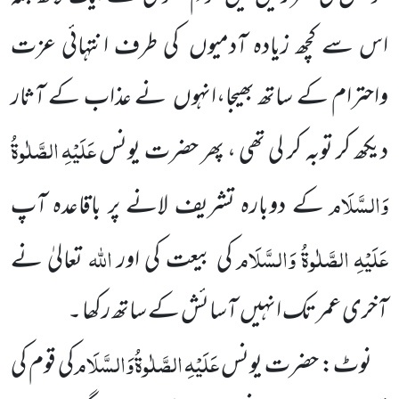
اس سے کچھ زیادہ آدمیوں کی طرف انتہائی عزت
واحترام کے ساتھ بھیجا،انہوں نے عذاب کے آثار
عَلَیْہِ
الصَّلٰوۃُ
دیکھ کر توبہ کر لی تھی ، پھر حضرت یونس
وَالسَّلَام
کے دوبارہ تشریف لانے پر باقاعدہ آپ
عَلَیْہِ
الصَّلٰوۃُ
وَالسَّلَام
اللہ
کی بیعت کی اور
تعالیٰ نے
آخری عمر تک انہیں آسائش کے ساتھ رکھا ۔
عَلَیْہِ
الصَّلٰوۃُ
وَالسَّلَام
نوٹ: حضرت یونس
کی قوم کی