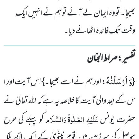
بھیجا۔ تو وہ ایمان لے آئے تو ہم نے انہیں ایک
وقت تک فائدہ اٹھانے دیا۔
تفسیر : ‎صراط الجنان
وَ اَرْسَلْنٰهُ
{
: اور ہم نے اسے بھیجا۔} اس آیت اور ا
اللہ
س کے بعد والی آیت کا خلاصہ یہ ہے کہ
تعالیٰ نے
عَلَیْہِ
الصَّلٰوۃُ
وَالسَّلَام
حضرت یونس
کو پہلے کی طرح
موصل کی سرزمین میں قومِ نِینَویٰ کے ایک لاکھ بلکہ