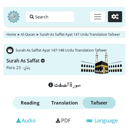
Search
Go
Home
➤
Al-Quran
➤
Surah As Saffat Ayat 147 Urdu Translation Tafseer
Surah As Saffat Ayat 147-148 Urdu Translation Tafseer
Surah As Saffat
وَ مَا لِیَ
Para 23 -
سورة الصفت
Reading
Translation
Tafseer
Audio
PDF
Language