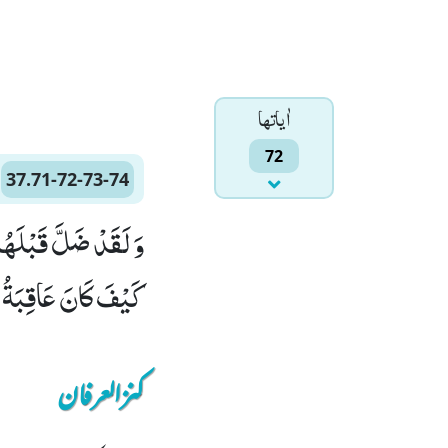
اٰياتها
72
37.71-72-73-74
كَیْفَ كَانَ عَاقِبَةُ الْمُنْذَرِیْنَۙ (73) اِلَّا 
کنزالعرفان