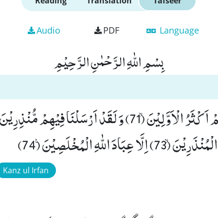
Reading
Translation
Tafseer
Audio
PDF
Language
بِسْمِ اللّٰهِ الرَّحْمٰنِ الرَّحِیْمِ
عِبَادَ اللّٰهِ الْمُخْلَصِیْنَ۠ (74)
Kanz ul Irfan