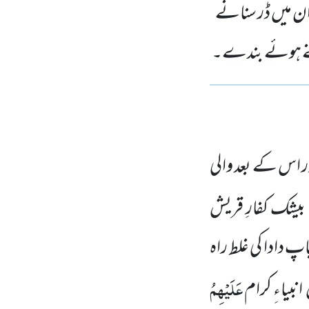
ن میں ڈر سنانے
 چُنے ہوئے بندے۔
 اس کے بعد والی
 بیشک کفارِ قریش
 دادا کی غلط راہ
عَلَیْہِمُ
نبیاءِ کرام