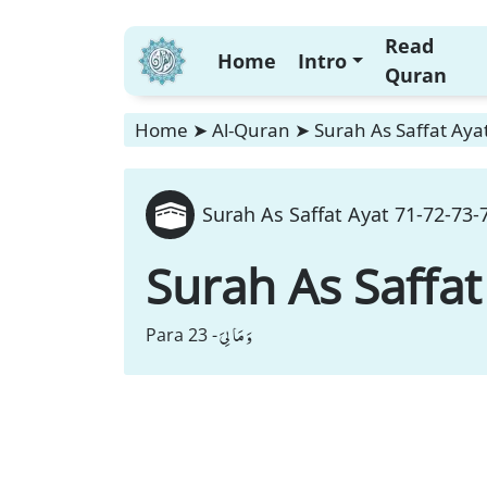
Read
Home
Intro
Quran
Home
➤
Al-Quran
➤
Surah As Saffat Aya
Surah As Saffat Ayat 71-72-73-
Surah As Saffat
وَ مَا لِیَ
Para 23 -