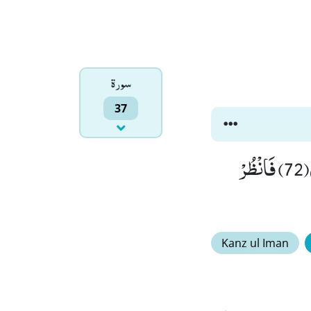
سورۃ
37
وَ لَقَدْ ضَلَّ قَبْلَهُمْ اَكْثَرُ الْاَوَّلِیْنَۙ (71) وَ لَقَدْ اَرْسَلْنَا فِیْهِمْ مُّنْذِرِیْنَ(72) فَانْظُرْ
Kanz ul Iman