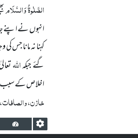
الصَّلٰوۃُ وَالسَّلَام
بھ
انہوں نے اپنے جاہ
کہنا نہ مانا جس کی
اللہ
گئے جبکہ
تعال
اخلاص کے سبب ع
خازن، والصافات، ت