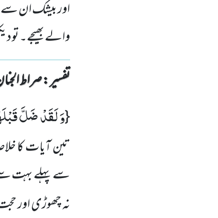
اور بیشک ان سے پ
والے بھیجے۔ تو دی
تفسیر : ‎صراط الجنان
وَ لَقَدْ ضَلَّ قَبْلَ
{
تین آیات کا خلا
سے پہلے بہت سے اگ
نہ چھوڑی اور حجت و