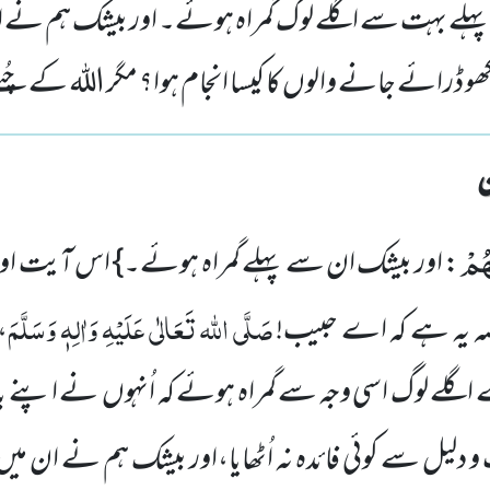
ہلے بہت سے اگلے لوگ گمراہ ہوئے۔ اور بیشک ہم نے ا
کھو ڈرائے جانے والوں کا کیسا انجام ہوا؟ مگر اللہ کے
هُمْ
: اور بیشک ان سے پہلے گمراہ ہوئے۔} اس آیت اور
صَلَّی اللہ تَعَالٰی عَلَیْہِ وَاٰلِہٖ وَسَلَّمَ
صہ یہ ہے کہ اے حبیب!
،
لے لوگ اسی وجہ سے گمراہ ہوئے کہ اُنہوں نے اپنے باپ
 دلیل سے کوئی فائدہ نہ اُٹھایا،اور بیشک ہم نے ان میں ا