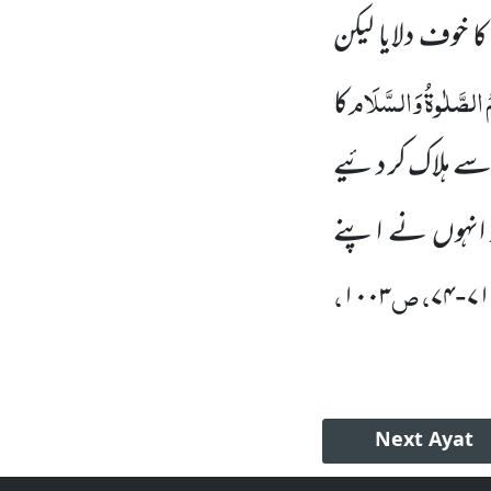
ا خوف دلایا لیکن
ُ الصَّلٰوۃُ وَالسَّلَام
کا
ب سے ہلاک کر دئیے
 انہوں نے اپنے
، ص
،
۱۰۰۳
۷۴
۷۱
-
Next
Ayat