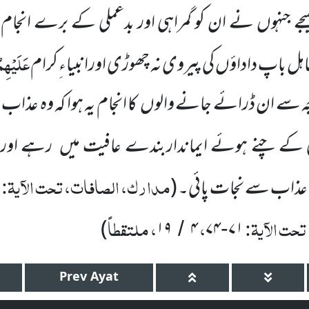
یجے جنہوں نے ان کو گمراہی اور بدعملی کے برے انجام ک
عَلَیْہِم
ل باپ داداؤں کی پیروی نہ چھوڑی اورانبیاء ِکرام
 وجہ سے ان ڈرائے جانے والوں کا انجام یہ ہوا کہ وہ عذا
یٰ کے چنے ہوئے ایمانداربندے عافیت میں رہے اور
مدارک، الصافات، تحت الآیۃ:
ذاب سے نجات پائی۔ (
حت الآیۃ:
،
، ملتقطاً
)
۱۹
۴
۷۴
۷۱
/
-
Prev
Ayat