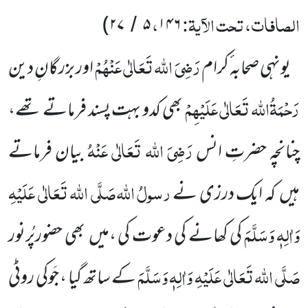
الصافات، تحت الآیۃ:
،
)
۲۷
۵
۱۴۶
/
رَضِیَ اللہ تَعَالٰی عَنْہُمْ
یونہی صحابہ ٔکرام
اور بزرگانِ دین
رَحْمَۃُاللہ تَعَالٰی عَلَیْہِمْ
بھی کدو بہت پسند فرماتے تھے،
رَضِیَ اللہ تَعَالٰی عَنْہُ
چنانچہ حضرتِ انس
بیان فرماتے
رسولُ
اللہ
صَلَّی اللہ تَعَالٰی عَلَیْہِ
ہیں
کہ ایک درزی نے
وَاٰلِہٖ وَسَلَّمَ
کی کھانے کی
دعوت کی ،میں
بھی حضورپُرنور
صَلَّی اللہ تَعَالٰی عَلَیْہِ وَاٰلِہٖ وَسَلَّمَ
کے ساتھ گیا ، جَوکی روٹی