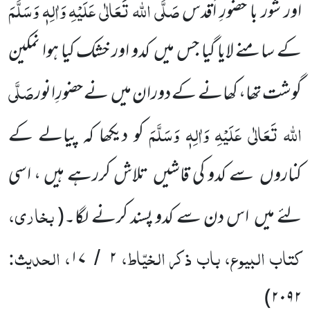
صَلَّی اللہ تَعَالٰی عَلَیْہِ
وَاٰلِہٖ وَسَلَّمَ
اور شور با حضورِ اَقدس
کے سامنے لایا گیا جس میں
کدو اور خشک کیا ہوا نمکین
صَلَّی
گوشت تھا، کھانے کے دوران میں
نے حضورِانور
اللہ تَعَالٰی عَلَیْہِ وَاٰلِہٖ وَسَلَّمَ
کو دیکھا کہ پیالے کے
کناروں
سے کدو کی قاشیں
تلاش کررہے ہیں ، اسی
بخاری،
لئے میں
اس دن سے کدو پسند کرنے لگا۔
(
کتاب البیوع، باب ذکر الخیّاط،
، الحدیث:
۱۷
۲
/
)
۲۰۹۲