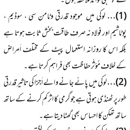
سے
7
طبی فوائد ملاحظہ ہوں ۔
(
1
)…
لوکی میں
موجود قدرتی وٹامن سی ، سوڈیم ،
پوٹاشیم اور فولاد نہ صرف طاقت بخش ثابت ہوتا ہے
بلکہ اس کا روزانہ استعمال پیٹ کے مختلف اَمراض
کے خلاف مُؤثّر حفاظت بھی فراہم کرتا ہے۔
(
2
)…
لوکی میں
پائے جانے والے اَجزا کی تاثیر قدرتی
طور پر ٹھنڈی ہوتی ہے جو گرمی کا اثر کم کرنے کے ساتھ
ساتھ تھکن کا احساس بھی گھٹا دیتا ہے۔