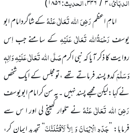
الدبّائ،
، الحدیث:
)
۱۸۵۶
۳۳۶
۳
/
رَضِیَ اللہ تَعَالٰی عَنْہُ
امامِ اعظم
کے شاگردامام ابو
رَحْمَۃُاللہ تَعَالٰی عَلَیْہِ
یوسف
کے سامنے جب اِس
صَلَّی اللہ تَعَالٰی عَلَیْہِ وَاٰلِہٖ
روایت کا ذکر آیا
کہ نبی اکرم
وَسَلَّمَ
کدو پسند فرماتے تھے ،تومجلس کے ایک شخص
نے کہا:لیکن مجھے پسند نہیں
۔یہ سن
کر امام ابو یوسف
رَضِیَ اللہ تَعَالٰی عَنْہُ
نے تلوار کھینچ لی اور ا س سے
جَدِّدِ
الْاِیْمَانَ
وَ
اِلاَّ
لَاَقْتُلَنَّکَ
فرمایا:
’’
‘‘
تجدیدِ ایمان کر،