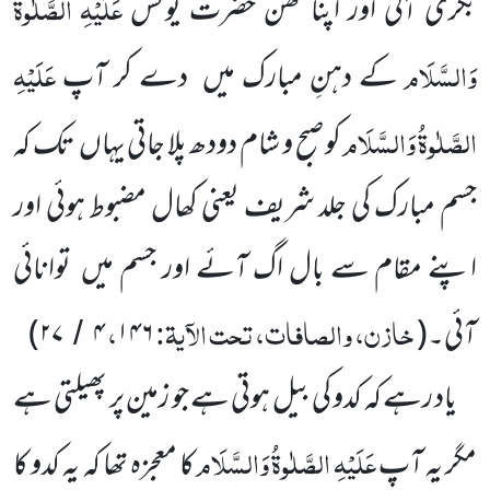
عَلَیْہِ
الصَّلٰوۃُ
بکری آتی اور اپنا تھن حضرت یونس
وَالسَّلَام
عَلَیْہِ
کے دہنِ مبارک میں
دے کر آپ
الصَّلٰوۃُ
وَالسَّلَام
کو صبح و شام دودھ پلا جاتی یہاں
تک کہ
جسم مبارک کی جلد شریف یعنی کھال مضبوط ہوئی اور
اپنے مقام سے بال اگ آئے اور جسم میں
توانائی
خازن، والصافات، تحت الآیۃ:
،
آئی۔
(
۱۴۶
۴
۲۷
)
/
یاد رہے کہ کدو کی بیل ہوتی ہے جو زمین پر پھیلتی ہے
عَلَیْہِ
الصَّلٰوۃُ
وَالسَّلَام
مگر یہ آپ
کا معجزہ تھا کہ یہ کدو کا