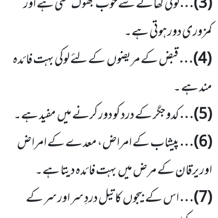
(
3
)…
لوکی کھانے سے خوب بھوک لگتی ہے اور
کمزوری دور ہوتی ہے۔
(
4
)…
قبض کے مریضوں
کے لئے لوکی بہت فائدہ
مند ہے ۔
(
5
)…
کدو جگر کے درد کو دور کرنے میں
مفید ہے۔
(
6
)…
پیشاب کے امراض، معدے کے امراض
اور یرقان کے مرض میں
بہت فائدہ دیتا ہے۔
(
7
)…
اس کے بیجوں
کا تیل دردِ سر اور سر کے