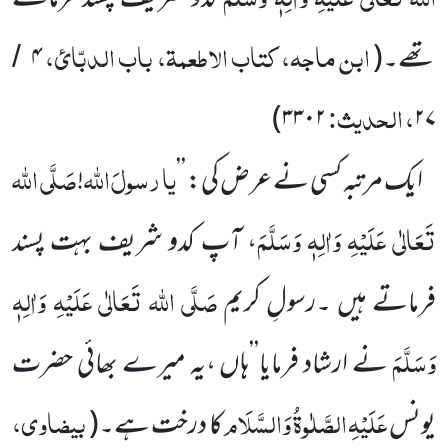
ابن ماجہ، کتاب الاطعمۃ، باب الدبّائ،
تھے۔
(
۴
/
، الحدیث:
)
۳۳۰۲
۲۷
یا
رسولَ
اللہ
صَلَّی اللہ
ایک مرتبہ کسی نے عرض کی: ’’
!
تَعَالٰی عَلَیْہِ وَاٰلِہٖ وَسَلَّمَ
، آپ کدو شریف بہت
پسند
صَلَّی اللہ تَعَالٰی عَلَیْہِ وَاٰلِہٖ
فرماتے
ہیں ۔رسولِ کریم
وَسَلَّمَ
نے
ارشاد فرمایا’’ہاں ،یہ میرے بھائی حضرت
عَلَیْہِ
الصَّلٰوۃُ
وَالسَّلَام
بیضاوی،
یونس
کا
درخت ہے۔
(