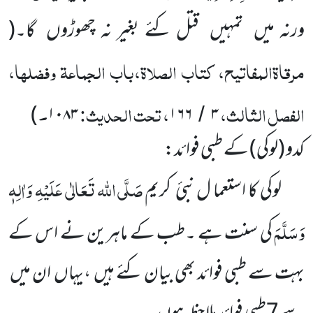
ورنہ میں
تمہیں
قتل کئے بغیر نہ چھوڑوں
گا۔
(
مرقاۃالمفاتیح، کتاب الصلاۃ،باب الجماعۃ وفضلہا،
الفصل الثالث،
، تحت الحدیث:
۔
)
۱۰۸۳
۱۶۶
۳
/
کدو (لوکی) کے طبی فوائد:
صَلَّی اللہ تَعَالٰی عَلَیْہِ وَاٰلِہٖ
لوکی کا استعما ل نبیٔ کریم
وَسَلَّمَ
کی سنت ہے ۔طب کے ماہرین
نے اس کے
بہت سے
طبی فوائد بھی بیان کئے ہیں
،یہاں
ان میں