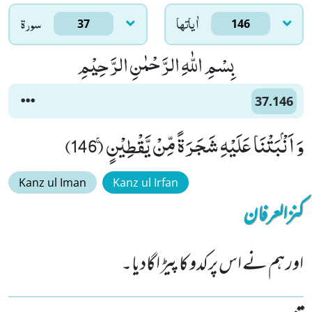
اٰياتها
سورۃ
37
146
بِسْمِ اللّٰهِ الرَّحْمٰنِ الرَّحِیْمِ
37.146
وَ اَنْۢبَتْنَا عَلَیْهِ شَجَرَةً مِّنْ یَّقْطِیْنٍۚ (146)
Kanz ul Iman
Kanz ul Irfan
کنزالعرفان
اور ہم نے اس پرکدو کا پیڑ اگادیا۔