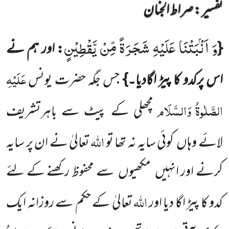
تفسیر : ‎صراط الجنان
وَ اَنْۢبَتْنَا عَلَیْهِ شَجَرَةً مِّنْ یَّقْطِیْنٍ
{
: اور ہم نے
عَلَیْہِ
اس پرکدو کا پیڑ اگادیا۔}
جس جگہ حضرت یونس
الصَّلٰوۃُ
وَالسَّلَام
مچھلی کے پیٹ سے باہرتشریف
اللہ
لائے وہاں
کوئی سایہ نہ تھا تو
تعالیٰ نے ان پر سایہ
کرنے اور انہیں
مکھیوں
سے محفوظ
رکھنے کے لئے
اللہ
کدو کا پیڑ اگا دیا اور
تعالیٰ کے حکم سے روزانہ ایک