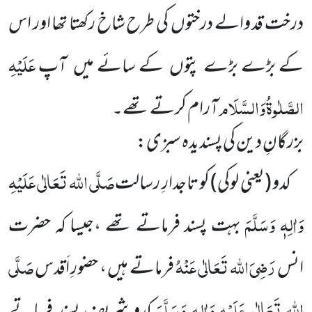
درخت
قد والے درختوں
کی طرح شاخ رکھتا تھا اور اس
عَلَیْہِ
کے
بڑے بڑے پتوں
کے سائے میں
آپ
الصَّلٰوۃُ
وَالسَّلَام
آرام
کرتے تھے۔
بزرگانِ دین کی پسندیدہ سبزی:
صَلَّی اللہ تَعَالٰی عَلَیْہِ
کدو
(یعنی لوکی)
کو تاجدارِ رسالت
وَاٰلِہٖ وَسَلَّمَ
بہت پسند فرماتے تھے ،جیسا کہ حضرت
رَضِیَ
اللہ تَعَالٰی عَنْہُ
صَلَّی
انس
فرماتے ہیں ، حضورِ اَقدس
اللہ تَعَالٰی عَلَیْہِ وَاٰلِہٖ وَسَلَّمَ
کدو شریف پسند فرماتے