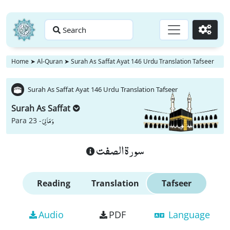
Search
Go
Home
➤
Al-Quran
➤
Surah As Saffat Ayat 146 Urdu Translation Tafseer
Surah As Saffat Ayat 146 Urdu Translation Tafseer
Surah As Saffat
وَ مَا لِیَ
Para 23 -
سورة الصفت
Reading
Translation
Tafseer
Audio
PDF
Language