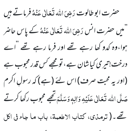
رَضِیَ اللہ تَعَالٰی عَنْہُ
حضرت ابو طالوت
فرماتے ہیں
رَضِیَ اللہ تَعَالٰی عَنْہُ
’’میں
حضرت انس
کے پاس حاضر
ہوا،وہ
کدو کھا رہے تھے اور فرما رہے تھے ’’اے
درخت!تیری کیا شان ہے،تو مجھے کس قدر محبوب ہے
(اور یہ محبت صرف)
اس لئے
(ہے)
کہ رسولِ اکرم
صَلَّی اللہ تَعَالٰی عَلَیْہِ وَاٰلِہٖ وَسَلَّمَ
تجھے محبوب رکھا کرتے
ترمذی، کتاب الاطعمۃ، باب ما جاء فی اکل
تھے۔
(