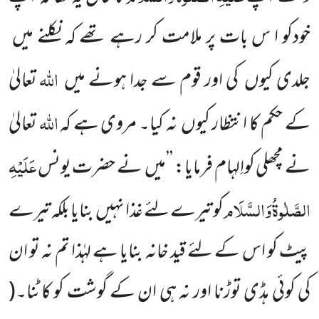
خودکو ا س بات پر ملامت کر رہے تھے کہ نکلنے میں
اللہ
جلدی کیوں
کی اور قوم سے جدا ہونے میں
تعالیٰ
اللہ
کے حکم کا انتظار کیوں
نہ کیا۔ مروی ہے کہ
تعالیٰ
عَلَیْہِ
نے مچھلی کواِلہام فرمایا: ’’میں
نے حضرت یونس
الصَّلٰوۃُ
وَالسَّلَام
کو تیرے لئے غذا نہیں
بنایا بلکہ تیرے
پیٹ کو اس کے لئے قید خانہ بنایا ہے لہٰذا تم نہ تو ان
کی کوئی ہڈی توڑنا اور نہ ہی ان کے گوشت کو کاٹنا۔
(