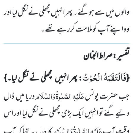
والوں میں سے ہوگئے۔ پھر انہیں مچھلی نے نگل لیا اور
وہ اپنے آپ کو ملامت کررہے تھے۔
تفسیر : ‎صراط الجنان
فَالْتَقَمَهُ الْحُوْتُ
{
: پھر انہیں
مچھلی نے نگل لیا۔}
عَلَیْہِ
الصَّلٰوۃُ
وَالسَّلَام
جب حضرت یونس
دریا میں
ڈال
دئیے گئے تو انہیں
ایک بڑی مچھلی نے نگل لیا اور اس
عَلَیْہِ
الصَّلٰوۃُ
وَالسَّلَام
وقت آپ
کا حال یہ تھا کہ آپ