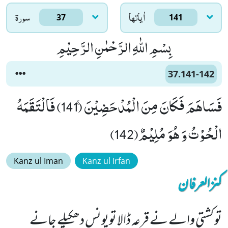
اٰياتها
سورۃ
37
141
بِسْمِ اللّٰهِ الرَّحْمٰنِ الرَّحِیْمِ
37.141-142
فَسَاهَمَ فَكَانَ مِنَ الْمُدْحَضِیْنَۚ (141) فَالْتَقَمَهُ
الْحُوْتُ وَ هُوَ مُلِیْمٌ(142)
Kanz ul Iman
Kanz ul Irfan
کنزالعرفان
تو کشتی والے نے قرعہ ڈالا تویونس دھکیلے جانے