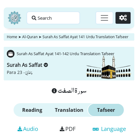
Search
Go
Home
➤
Al-Quran
➤
Surah As Saffat Ayat 141 Urdu Translation Tafseer
Surah As Saffat Ayat 141-142 Urdu Translation Tafseer
Surah As Saffat
وَ مَا لِیَ
Para 23 -
سورة الصفت
Reading
Translation
Tafseer
Audio
PDF
Language