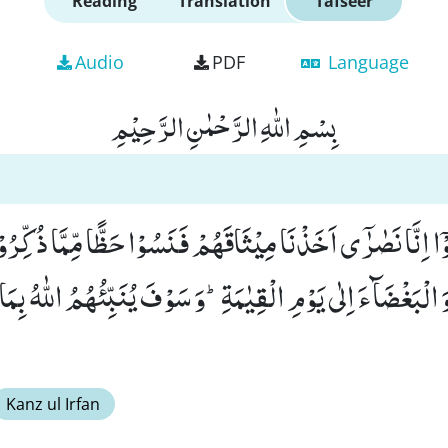
Reading
Translation
Tafseer
Audio
PDF
Language
بِسْمِ اللّٰهِ الرَّحْمٰنِ الرَّحِیْمِ
ْۤا اِنَّا نَصٰرٰۤى اَخَذْنَا مِیْثَاقَهُمْ فَنَسُوْا حَظًّا مِّمَّا ذُكِّرُوْ
 الْبَغْضَآءَ اِلٰى یَوْمِ الْقِیٰمَةِؕ-وَ سَوْفَ یُنَبِّئُهُمُ اللّٰهُ بِمَا 
Kanz ul Irfan