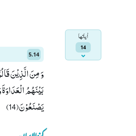
اٰياتها
14
5.14
وَ مِنَ الَّذِیْنَ قَالُو
بَیْنَهُمُ الْعَدَاوَةَ وَ
یَصْنَعُوْنَ(14)