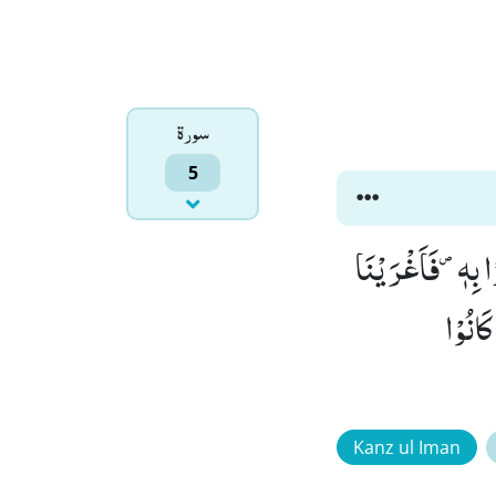
سورۃ
5
ا بِهٖ۪-فَاَغْرَیْنَا
كَانُوْا
Kanz ul Iman