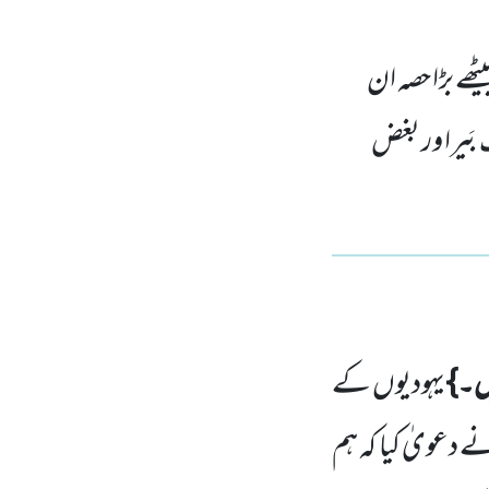
ٹھے بڑا حصہ ان
بَیرا ور بغض
یں۔}
یہودیوں کے
ے دعویٰ کیا کہ ہم