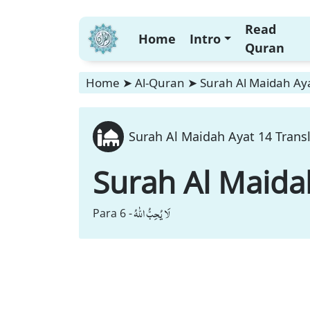
Read
Home
Intro
Quran
Home
➤
Al-Quran
➤
Surah Al Maidah Aya
Surah Al Maidah Ayat 14 Transl
Surah Al Maida
لَا یُحِبُّ اللّٰهُ
Para 6 -