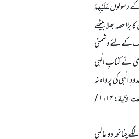
عَلَیْہِمُ
 کے رسولوں
ں
کا بڑا حصہ بھلا بیٹھے
تک کے لئے دشمنی
ٰ نے کتابِ الٰہی
 ِ الٰہی کی پرواہ نہ
 الآیۃ
: ۱۴، ۱ /
ے چنانچہ دو عالمی