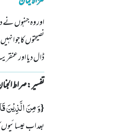
کنزالایمان
اور وہ جنہوں نے دعو
نصیحتوں کا جو انہ
ڈال دیا اور عنقری
تفسیر : ‎صراط الجنان
وَ مِنَ الَّذِیْنَ قَال
{
بعد اب عیسائیوں ک