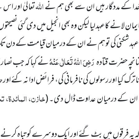
اللہ
 خدا کے مددگار ہیں ان سے بھی ہم نے
تعالیٰ اور اس
ایمان لانے کاعہد لیا لیکن وہ بھی انجیل میں دی گئی نصیحتو
ی عہد شکنی کی تو ہم نے ان کے درمیان قیامت کے دن 
رَضِیَ اللہُ تَعَالٰی عَنْہُ
نانچہ حضرت قتادہ
نے کہا کہ جب نصاری
ا ترک کیا اور رسولوں
کی نافرمانی کی، فرائض ادا نہ کئے اورحدود
خازن، المائدۃ، تحت
ے ان کے درمیان عداوت ڈال دی۔
(
وا کہ یہ فرقوں میں بٹ گئے اور ایک دوسرے کو تباہ کرنے لگ