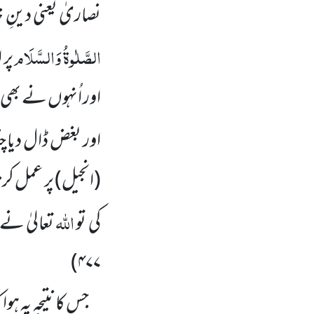
نصاریٰ یعنی دینِ
الصَّلٰوۃُ وَالسَّلَام
پر 
اور اُنہوں نے بھ
اور بغض
ڈال دیا چ
(انجیل)
پر عمل کرن
اللہ
کی تو
تعالیٰ ن
۴۷۷)
جس کا نتیجہ یہ ہ