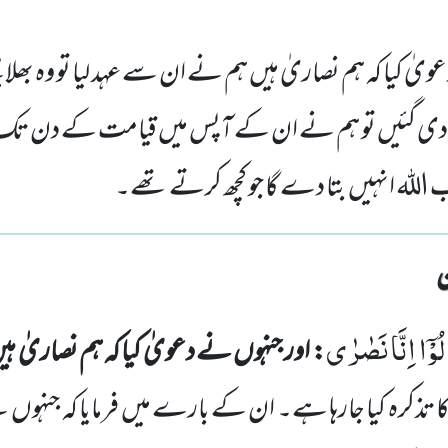
یٰ کیا کہ ہم نصاریٰ ہیں ہم نے ان سے عہد لیا تو وہ بھلا بی
یں دی گئیں تو ہم نے ان کے آپس میں قیامت کے دن تک 
ب اللہ انہیں بتا دے گا جو کچھ کرتے تھے۔
ُوْۤا اِنَّا نَصٰرٰى
: اور جنہوں نے دعویٰ کیا کہ ہم نصاریٰ ہ
ا تذکرہ
کیا جارہا ہے۔ ان کے بارے میں فرمایا کہ جنہوں ن