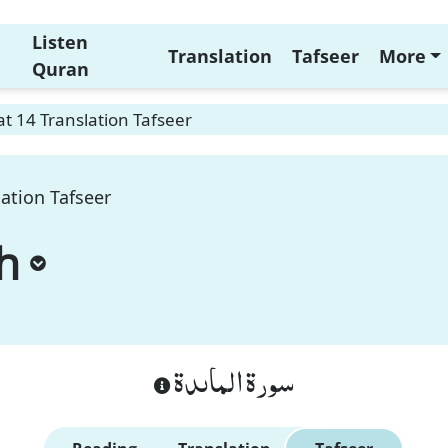
Listen
Translation
Tafseer
More
Quran
t 14 Translation Tafseer
ation Tafseer
h
سورة الماىدة