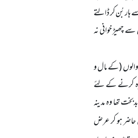
ار بُن کر ڈالتے
 سے چھیڑ خوانی نہ
والوں
(کے مال و
مرہ کرنے کے لئے
بخت تھا وہ مدینہ
حاضر ہو کر عرض