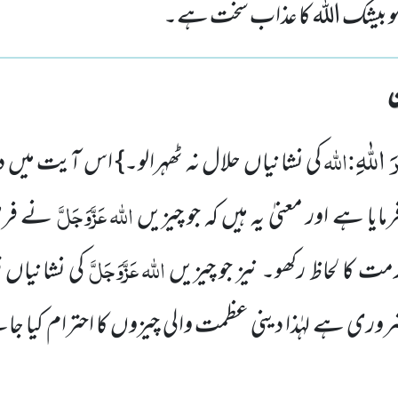
و بیشک اللہ کا عذاب سخت ہے۔
 اللّٰهِ
:اللہ
کی نشانیاں حلال نہ ٹھہرالو۔} اس آیت میں د
اللہ
عَزَّوَجَلَّ
مایا ہے اور معنیٰ یہ ہیں کہ جو چیزیں
نے فرض 
اللہ
عَزَّوَجَلَّ
مت کا لحاظ رکھو۔ نیز جو چیزیں
کی نشانیاں ق
روری ہے لہٰذا دینی عظمت والی چیزوں کا احترام کیا جا