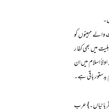
ں۔
ت والے مہینوں کو
ہلیت میں بھی کفا ر
ولاً اسلام میں ان
 بدستور باقی ہے۔
لی قربانیاں۔} عرب