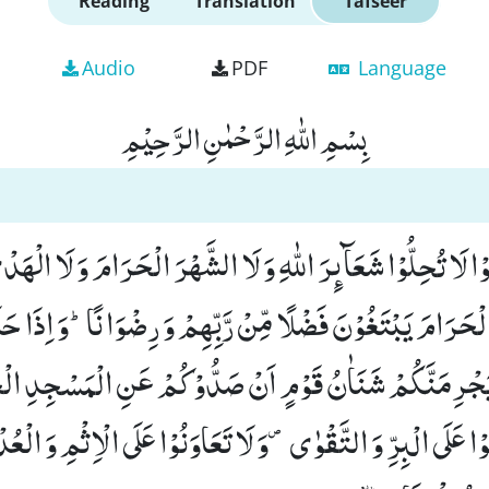
Reading
Translation
Tafseer
Audio
PDF
Language
بِسْمِ اللّٰهِ الرَّحْمٰنِ الرَّحِیْمِ
نُوْا لَا تُحِلُّوْا شَعَآىٕرَ اللّٰهِ وَ لَا الشَّهْرَ الْحَرَامَ وَ لَا الْهَدْ
لْحَرَامَ یَبْتَغُوْنَ فَضْلًا مِّنْ رَّبِّهِمْ وَ رِضْوَانًاؕ-وَ اِذَا حَل
َجْرِمَنَّكُمْ شَنَاٰنُ قَوْمٍ اَنْ صَدُّوْكُمْ عَنِ الْمَسْجِدِ الْ
ْا عَلَى الْبِرِّ وَ التَّقْوٰى ۪-وَ لَا تَعَاوَنُوْا عَلَى الْاِثْمِ وَ الْعُ