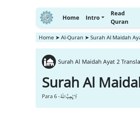
Read
Home
Intro
Quran
Home
➤
Al-Quran
➤
Surah Al Maidah Aya
Surah Al Maidah Ayat 2 Transla
Surah Al Maida
لَا یُحِبُّ اللّٰهُ
Para 6 -