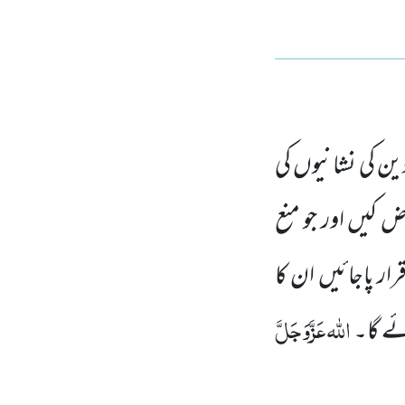
ین کی نشانیوں کی
کیں اور جو منع
رار پاجائیں ان کا
اللہ
عَزَّوَجَلَّ
ئے گا۔