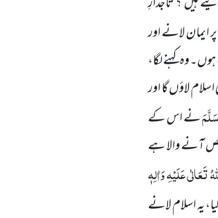
یتے ہیں ؟ تاجدارِ
پر ایمان لانے اور
ہوں۔ وہ کہنے لگا،
ام لاؤں گا اور
َلَّمَ
نے اس کے
شخص آنے والا ہے
ہُ تَعَالٰی عَلَیْہِ وَاٰلِہٖ
گیا، یہ اسلام لانے