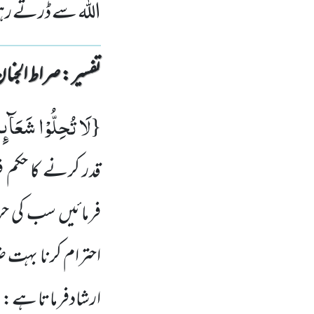
اللہ سے ڈرتے رہ
تفسیر : ‎صراط الجنان
لَا تُحِلُّوْا شَعَآىٕرَ
{
قدر کرنے کا حکم فر
فرمائیں سب کی حر
احترام کرنا بہت ض
ارشادفرماتا ہے: