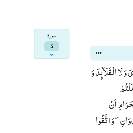
سورۃ
5
یَ وَ لَا الْقَلَآىٕدَ وَ
َلْتُمْ
حَرَامِ اَنْ
دْوَانِ۪- وَ اتَّقُوا