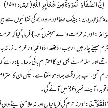
اِنَّ الصَّفَا وَ الْمَرْوَةَ مِنْ شَعَآىٕرِ اللّٰهِ
البقرہ
۱۵۸)
:
(
ۂ
کنزُالعِرفان
اللہ
: بیشک صفا اور مروہ
کی نشانیوں سے ہی
َرَامَ
: اور نہ حرمت والے مہینوں کو۔} فرمایا گیا کہ حرم
ترم مہینے چار ہیں ، رجب، ذیقعد، ذوالحجہ اور محرم۔ زمانۂ جا
ے اور اسلا م نے بھی ان کا احترام باقی رکھا۔ یاد رہے کہ ا
رام تھی، اب ہر وقت جہاد ہوسکتا ہے، لیکن ان کا احترام
ٓیت نمبر 36میں آئے گی۔
 الْقَلَآىٕدَ
: اور نہ حرم کی قربانیاں اور نہ علامتی پٹے وا