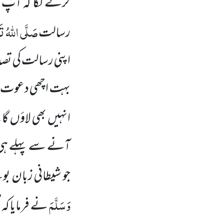
کرنے لگا کہ آپ
صَلَّی اللہُ تَع
رسالت
اپنی رسالت کی تصدی
بہت اچھی دعوت ہے
انہیں بھی لاؤں گا۔ 
آنے سے پہلے ہی ا
جو شیطانی زبان ب
وَسَلَّمَ
نے فرمایا کہ’’