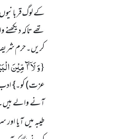
کے لوگ قربانیوں 
تھے تاکہ دیکھنے وا
کریں۔ حرم شریف کی
وَ لَاۤ ﰰ مِّیْنَ الْ
{
عزت)
کو۔} ادب 
آنے والے ہیں۔ آ
طیبہ میں آیا اور سر