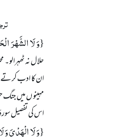
ترجم
وَ لَا الشَّهْرَ الْح
{
حلال نہ ٹھہرالو۔ مح
ان کا ادب کر تے تھ
مہینو ں میں جنگ ح
اس کی تفصیل سورۂ توبہ ، ا
وَ لَا الْهَدْیَ وَ لَا
{