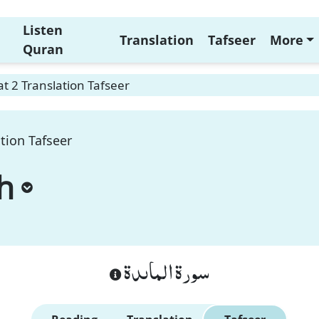
Listen
Translation
Tafseer
More
Quran
t 2 Translation Tafseer
tion Tafseer
h
سورة الماىدة