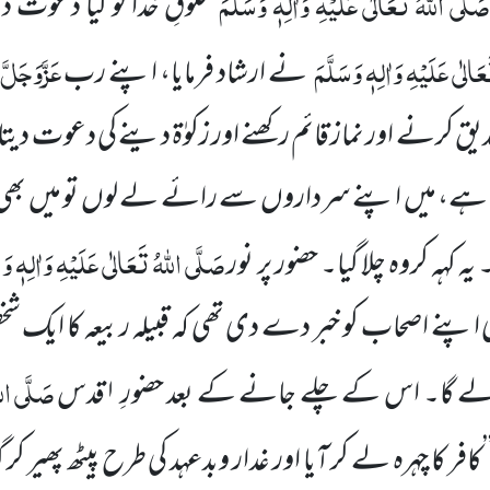
صَلَّی اللہُ تَعَالٰی عَلَیْہِ وَاٰلِہٖ وَسَلَّمَ
مخلوقِ خدا کو کیا دعوت د
َالٰی عَلَیْہِ وَاٰلِہٖ وَسَلَّمَ
عَزَّوَجَلَّ
نے ارشاد فرمایا، اپنے رب
ق کرنے اور نماز قائم رکھنے اور زکوٰۃ دینے کی دعوت دیتا 
، میں اپنے سرداروں سے رائے لے لوں تو میں بھی اسل
صَلَّی اللہُ تَعَالٰی عَلَیْہِ وَاٰلِہٖ وَس
یہ کہہ کروہ چلا گیا۔ حضور پر نور
پنے اصحاب کو خبر دے دی تھی کہ قبیلہ ربیعہ کا ایک 
صَلَّی الل
ولے گا۔ اس کے چلے جانے کے بعد حضورِ
۱
قدس
کافر کا چہرہ لے کر آیا اور غدار وبدعہد کی طرح پیٹھ پھیر کر 