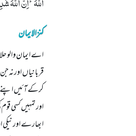
اللّٰهَؕ-اِنَّ اللّٰهَ شَدِ
کنزالایمان
اے ایمان والو حلال 
قربانیاں اور نہ جن
کرکے آئیں اپنے رب
اور تمہیں کسی قوم ک
ابھارے اور نیکی اور