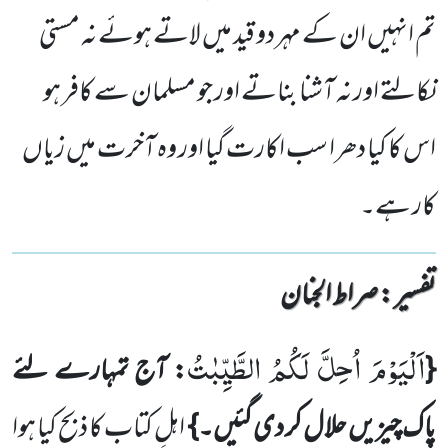
تم انہیں ان کے مہر دو قید میں لاتے ہوئے نہ مستی
نکالتے اور نہ آشنا بناتے اور جو مسلمان سے کافر ہو
اس کا کیا دھرا سب اکارت گیا اور وہ آخرت میں زیاں
کار ہے۔
تفسیر : ‎صراط الجنان
اَلْیَوْمَ اُحِلَّ لَكُمُ الطَّیِّبٰتُ
{
: آج تمہارے لئے
پاک چیزیں حلال کر دی گئیں۔}
اہلِ کتاب کا ذبح کیا ہوا