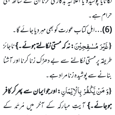
لگانایا پوشیدہ یا اعلانیہ بدکاری کرنا ان کے ساتھ بھی
حرام ہے۔
(
6
)…
اہلِ کتاب عورت کو بھی مہر دیا جائے گا۔
غَیْرَ مُسٰفِحِیْنَ
{
: نہ کہ مستی نکالتے ہوئے۔}
ناجائز
طریقہ پرمستی نکالنے سے بے دھڑک زنا کرنا اور آشنا
بنانے سے پوشیدہ زنا مراد ہے۔
وَ مَنْ یَّكْفُرْ بِالْاِیْمَانِ
{
: اور جو ایمان سے پھرکر کافر
ہوجائے۔}
آیتِ مبارکہ کے آخر میں مُرتَد کے