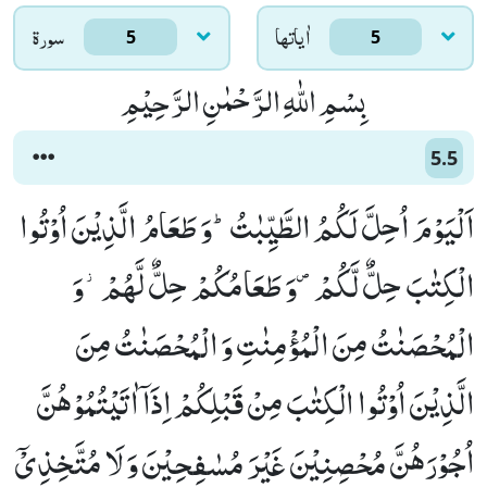
اٰياتها
سورۃ
5
5
بِسْمِ اللّٰهِ الرَّحْمٰنِ الرَّحِیْمِ
5.5
اَلْیَوْمَ اُحِلَّ لَكُمُ الطَّیِّبٰتُؕ-وَ طَعَامُ الَّذِیْنَ اُوْتُوا
الْكِتٰبَ حِلٌّ لَّكُمْ۪-وَ طَعَامُكُمْ حِلٌّ لَّهُمْ٘-وَ
الْمُحْصَنٰتُ مِنَ الْمُؤْمِنٰتِ وَ الْمُحْصَنٰتُ مِنَ
الَّذِیْنَ اُوْتُوا الْكِتٰبَ مِنْ قَبْلِكُمْ اِذَاۤ اٰتَیْتُمُوْهُنَّ
اُجُوْرَهُنَّ مُحْصِنِیْنَ غَیْرَ مُسٰفِحِیْنَ وَ لَا مُتَّخِذِیْۤ