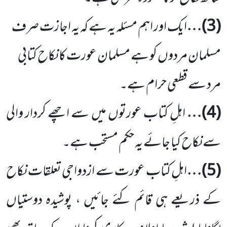
(
3
)…
ایک اور اہم مسئلہ یہ ہے کہ یہ اجازت صرف
مسلمان مردوں کو ہے مسلمان عورت کا نکاح کتابی
مرد سے قطعی حرام ہے۔
(
4
)…
اہلِ کتاب عورتوں میں سے اچھے کردار والی
سے نکاح کیا جائے یہ حکم مستحب ہے۔
(
5
)…
اہلِ کتاب عورت سے ازدواجی تعلقات نکاح
کے ذریعے ہی قائم کئے جائیں ، پوشیدہ دوستیاں