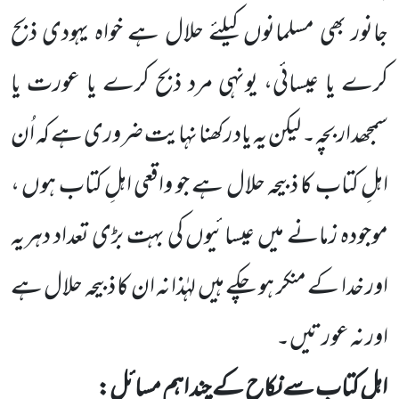
جانور بھی
مسلمانوں کیلئے حلال ہے خواہ یہودی ذبح
کرے یا عیسائی، یونہی مرد ذبح کرے یا عورت یا
سمجھدار بچہ۔ لیکن یہ یاد رکھنا نہایت
ضروری ہے کہ اُن
اہلِ کتاب کا ذبیحہ حلال ہے جو واقعی اہلِ کتاب ہوں ،
موجودہ زمانے میں عیسائیوں کی بہت بڑی تعداد دہریہ
اور خدا کے منکر ہو چکے ہیں لہٰذا نہ ان کا ذبیحہ حلال ہے
اور نہ عورتیں۔
اہلِ کتاب سے نکاح کے چند اہم مسائل: