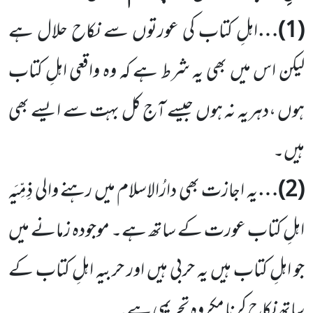
(
1
)…
اہلِ کتاب کی عورتوں سے نکاح حلال ہے
لیکن اس میں بھی یہ شرط ہے کہ وہ واقعی اہلِ کتاب
ہوں ،دہریہ نہ ہوں جیسے آج کل بہت سے ایسے بھی
ہیں۔
(
2
)…
یہ اجازت بھی دارُالاسلام میں رہنے والی ذِمِّیَہ
اہلِ کتاب عورت کے ساتھ ہے۔ موجودہ زمانے میں
جو اہلِ کتاب ہیں یہ حربی ہیں اور حربیہ اہلِ کتاب کے
ساتھ نکاح کرنا مکروہ تحریمی ہے۔