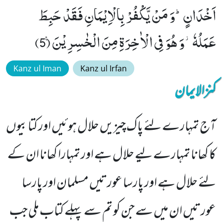
اَخْدَانٍؕ-وَ مَنْ یَّكْفُرْ بِالْاِیْمَانِ فَقَدْ حَبِطَ
عَمَلُهٗ٘-وَ هُوَ فِی الْاٰخِرَةِ مِنَ الْخٰسِرِیْنَ۠ (5)
Kanz ul Iman
Kanz ul Irfan
کنزالایمان
آج تمہارے لئے پاک چیزیں حلال ہوئیں اور کتابیوں
کا کھانا تمہارے لیے حلال ہے اور تمہارا کھانا ان کے
لئے حلال ہے اور پارسا عورتیں مسلمان اور پارسا
عورتیں ان میں سے جن کو تم سے پہلے کتاب ملی جب