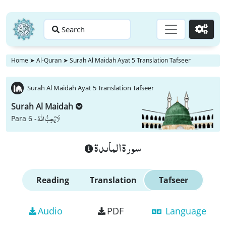
Search
Go
Home
➤
Al-Quran
➤
Surah Al Maidah Ayat 5 Translation Tafseer
Surah Al Maidah Ayat 5 Translation Tafseer
Surah Al Maidah
لَا یُحِبُّ اللّٰهُ
Para 6 -
سورة الماىدة
Reading
Translation
Tafseer
Audio
PDF
Language