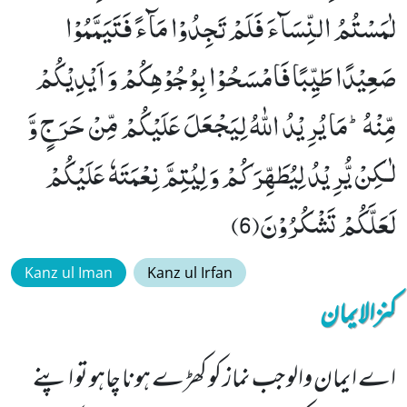
لٰمَسْتُمُ النِّسَآءَ فَلَمْ تَجِدُوْا مَآءً فَتَیَمَّمُوْا
صَعِیْدًا طَیِّبًا فَامْسَحُوْا بِوُجُوْهِكُمْ وَ اَیْدِیْكُمْ
مِّنْهُؕ-مَا یُرِیْدُ اللّٰهُ لِیَجْعَلَ عَلَیْكُمْ مِّنْ حَرَجٍ وَّ
لٰـكِنْ یُّرِیْدُ لِیُطَهِّرَكُمْ وَ لِیُتِمَّ نِعْمَتَهٗ عَلَیْكُمْ
لَعَلَّكُمْ تَشْكُرُوْنَ(6)
Kanz ul Iman
Kanz ul Irfan
کنزالایمان
اے ایمان والو جب نماز کو کھڑے ہونا چاہو تو اپنے