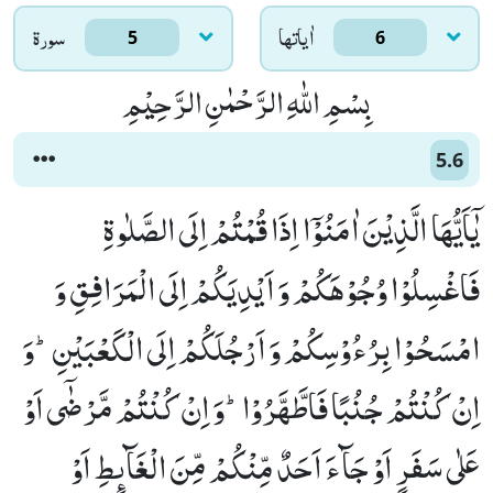
اٰياتها
سورۃ
5
6
بِسْمِ اللّٰهِ الرَّحْمٰنِ الرَّحِیْمِ
5.6
یٰۤاَیُّهَا الَّذِیْنَ اٰمَنُوْۤا اِذَا قُمْتُمْ اِلَى الصَّلٰوةِ
فَاغْسِلُوْا وُجُوْهَكُمْ وَ اَیْدِیَكُمْ اِلَى الْمَرَافِقِ وَ
امْسَحُوْا بِرُءُوْسِكُمْ وَ اَرْجُلَكُمْ اِلَى الْكَعْبَیْنِؕ-وَ
اِنْ كُنْتُمْ جُنُبًا فَاطَّهَّرُوْاؕ-وَ اِنْ كُنْتُمْ مَّرْضٰۤى اَوْ
عَلٰى سَفَرٍ اَوْ جَآءَ اَحَدٌ مِّنْكُمْ مِّنَ الْغَآىٕطِ اَوْ