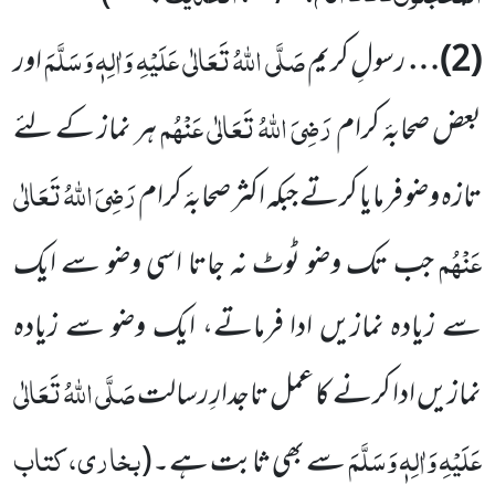
صَلَّی اللہُ تَعَالٰی عَلَیْہِ وَاٰلِہٖ وَسَلَّمَ
(
2
)…
رسولِ کریم
اور
رَضِیَ اللہُ تَعَالٰی عَنْہُم
بعض صحابۂ کرام
ہر نماز کے لئے
رَضِیَ اللہُ تَعَالٰی
تازہ وضو فرمایا کرتے جبکہ
اکثر صحابۂ کرام
عَنْہُم
جب تک وضو ٹوٹ نہ جاتا اسی وضو سے ایک
سے زیادہ نمازیں ادا فرماتے، ایک وضو سے زیادہ
صَلَّی اللہُ تَعَالٰی
نمازیں ادا کرنے کا عمل تاجدارِ رسالت
عَلَیْہِ وَاٰلِہٖ وَسَلَّمَ
بخاری، کتاب
سے بھی ثابت ہے۔
(