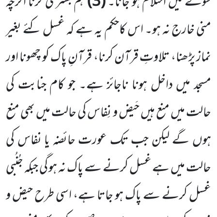
سوتے میں احتلام
ہو جانا۔
(
3
)
ہم بستری کرنا اگرچہ
منی خارج نہ ہو۔ اس کاحکم یہ ہے کہ غسل کئے بغیر
نماز پڑھنا، تلاوتِ قرآن کرنا، قرآنِ پاک کو چھونا اور
مسجد میں داخل ہونا ناجائز ہے۔ جو کام جنابت کی
حالت میں منع ہیں حَیض و نِفاس کی حالت میں بھی منع
ہوں
گے لیکن جب تک عورت حائضہ یا نفاس کی
حالت میں ہے غسل کرنے سے پاک نہ ہو گی جبکہ جُنُبی
غسل کرنے سے پاک ہو
جاتا ہے، اسی طرح حیض و