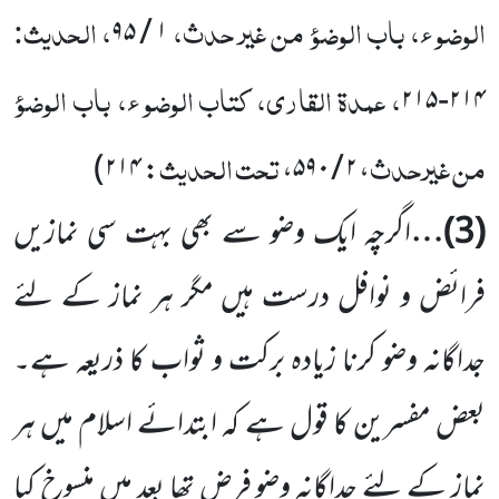
الوضو ء، باب الوضوء من
غیر حدث،
، الحدیث:
۱ / ۹۵
، عمدۃ القاری، کتاب الوضو ء، باب الوضوء
۲۱۴-۲۱۵
من غیر حدث
تحت الحدیث
۲۱۴)
:
، ۲ / ۵۹۰،
(
3
)…
اگرچہ ایک وضو سے بھی بہت سی نمازیں
فرائض و نوافل درست ہیں مگر ہر نماز کے لئے
جداگانہ وضو کرنا زیادہ برکت و ثواب کا ذریعہ ہے۔
بعض مفسرین کا قول ہے کہ ابتدائے اسلام میں ہر
نماز کے لئے جداگانہ وضو فرض تھا بعد میں منسوخ کیا