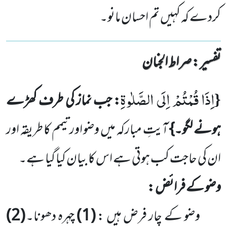
کردے کہ کہیں تم احسان مانو۔
تفسیر : ‎صراط الجنان
اِذَا قُمْتُمْ اِلَى الصَّلٰوةِ
{
: جب نماز کی طرف کھڑے
ہونے لگو۔}
آیتِ مبارکہ میں وضو اور تیمم کا طریقہ اور
ان کی حاجت کب ہوتی ہے اس کا بیان کیا گیا ہے۔
وضو کے فرائض :
وضو کے چار فرض ہیں :
(
1
)
چہرہ دھونا۔
(
2
)