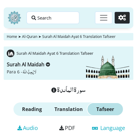
Search
Go
Home
➤
Al-Quran
➤
Surah Al Maidah Ayat 6 Translation Tafseer
Surah Al Maidah Ayat 6 Translation Tafseer
Surah Al Maidah
لَا یُحِبُّ اللّٰهُ
Para 6 -
سورة الماىدة
Reading
Translation
Tafseer
Audio
PDF
Language