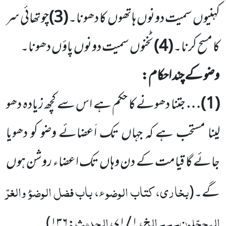
کہنیوں سمیت دونوں ہاتھوں کا دھونا۔
(
3
)
چوتھائی سر
کا مسح کرنا۔
(
4
)
ٹخنوں سمیت دونوں پاؤں دھونا۔
وضو کے چند احکام:
(
1
)…
جتنا دھونے کا حکم ہے اس سے کچھ زیادہ دھو
لینا مستحب ہے کہ جہاں تک اَعضائے وضو کو دھویا
جائے گا قیامت کے
دن وہاں تک اعضاء روشن ہوں
بخاری، کتاب الوضو ء، باب فضل الوضوء والغرّ
گے۔
(
المحجّلون۔۔۔ الخ،
، الحدیث
: ۱۳۶)
۱ / ۷۱