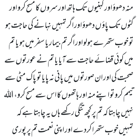
منہ دھوؤ اور کہنیوں تک ہاتھ اور سروں کا مسح کرو اور
گٹوں تک پاؤ ں دھوؤ اور اگر تمہیں نہانے کی حاجت ہو
تو خوب ستھرے ہولو اور اگر تم بیمار یا سفر میں ہو یا تم
میں کوئی قضائے حاجت سے آیا یا تم نے عورتوں سے
صحبت کی اور ان صورتوں میں پانی نہ پایا تو پاک مٹی سے
تیمم کرو تو اپنے منہ اور ہاتھوں کا اس سے مسح کرو، اللہ
نہیں چاہتا کہ تم پر کچھ تنگی رکھے ہاں یہ چاہتا ہے کہ
تمہیں خوب ستھرا کردے اور اپنی نعمت تم پر پوری