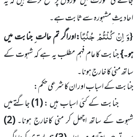
جانے کی صورت میں موزوں پر مسح کرسکتے ہیں کہ یہ
احادیث ِ مشہورہ سے ثابت ہے۔
وَ اِنْ كُنْتُمْ جُنُبًا
{
:اوراگر تم حالت ِ جنابت میں
ہو۔}
جنابت کاعام فہم مطلب یہ ہے کہ شہوت کے
ساتھ منی کا خارج ہونا۔
جنابت کے اسباب اور ان کا شرعی حکم:
جنابت کے کئی اسباب ہیں :
(
1
)
جاگتے میں
شہوت کے ساتھ اچھل کر منی کاخارج ہونا۔
(
2
)