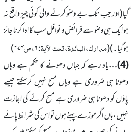
گیا
(
اور جب تک بے وضو کرنے والی کوئی چیز واقع نہ
ہو ایک ہی وضو سے فرائض و نوافل سب کا ادا کرنا جائز
مدارک، المائدۃ، تحت الآیۃ:
، ص
ہوگیا۔
)(
۶
۲۷۴)
(
4
)…
یاد رہے کہ جہاں دھونے کا حکم ہے وہاں
دھونا ہی ضروری ہے وہاں مسح نہیں کرسکتے جیسے
پاؤں کو دھونا ہی ضروری ہے مسح کرنے کی اجازت
نہیں ، ہاں اگر موزے پہنے ہوں تو اس کی شرائط پائے