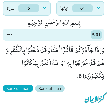
اٰياتها
سورۃ
5
61
بِسْمِ اللّٰهِ الرَّحْمٰنِ الرَّحِیْمِ
5.61
وَ اِذَا جَآءُوْكُمْ قَالُـوْۤا اٰمَنَّا وَ قَدْ دَّخَلُوْا بِالْكُفْرِ وَ
هُمْ قَدْ خَرَجُوْا بِهٖؕ-وَ اللّٰهُ اَعْلَمُ بِمَا كَانُوْا
یَكْتُمُوْنَ(61)
Kanz ul Iman
Kanz ul Irfan
کنزالایمان