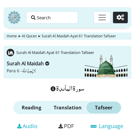
Search
Go
Home
➤
Al-Quran
➤
Surah Al Maidah Ayat 61 Translation Tafseer
Surah Al Maidah Ayat 61 Translation Tafseer
Surah Al Maidah
لَا یُحِبُّ اللّٰهُ
Para 6 -
سورة الماىدة
Reading
Translation
Tafseer
Audio
PDF
Language