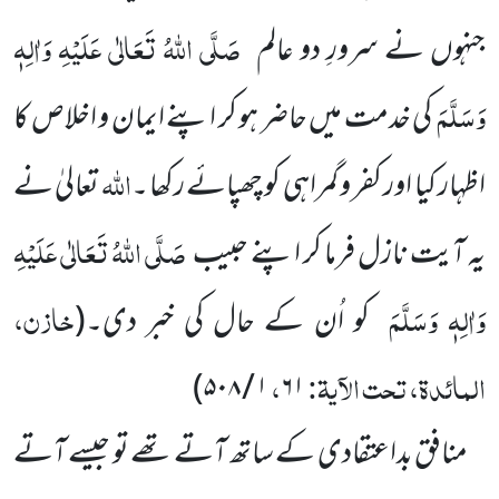
صَلَّی اللہُ تَعَالٰی عَلَیْہِ وَاٰلِہٖ
جنہوں نے سرورِ دو عالم
وَسَلَّمَ
کی خدمت میں حاضر ہو کر اپنے ایمان و اخلاص کا
اللہ
اظہار کیا اور کفر و گمراہی کو چھپائے رکھا ۔
تعالیٰ نے
صَلَّی اللہُ تَعَالٰی عَلَیْہِ
یہ آیت نازل فرما کر اپنے حبیب
وَاٰلِہٖ وَسَلَّمَ
خازن،
کو اُن کے حال کی خبر دی۔
(
المائدۃ، تحت الآیۃ:
،
)
۱ / ۵۰۸
۶۱
منافق بداعتقادی کے ساتھ آتے تھے تو جیسے آتے