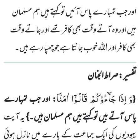
اور جب تمہارے پاس آئیں تو کہتے ہیں ہم مسلمان
ہیں اور وہ آتے وقت بھی کافر تھے اور جاتے وقت
بھی کافر اور اللہ خوب جانتا ہے جو چھپا رہے ہیں۔
تفسیر : ‎صراط الجنان
وَ اِذَا جَآءُوْكُمْ قَالُـوْۤا اٰمَنَّا
{
: اور جب تمہارے
پاس آتے ہیں تو کہتے ہیں ہم مسلمان ہیں۔}
یہ آیت
یہودیوں کی ایک جماعت کے بارے میں نازل ہوئی