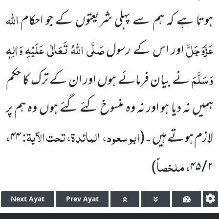
اللہ
ہوتا ہے کہ ہم سے پہلی شریعتوں کے جو احکام
عَزَّوَجَلَّ
صَلَّی اللہُ تَعَالٰی عَلَیْہِ وَاٰلِہٖ
اور اس کے رسول
وَسَلَّمَ
نے بیان فرمائے ہوں اور ان کے ترک کا حکم
ہمیں نہ دیا ہو اور نہ وہ منسوخ کئے گئے ہوں وہ ہم پر
ابو سعود،
المائدۃ، تحت الآیۃ:
،
لازم ہوتے ہیں۔
(
۴۴
، ملخصاً
)
۲ / ۴۵
Next
Ayat
Prev
Ayat