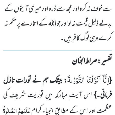
سے خوف نہ کرو اور مجھ سے ڈرو اور میری آیتوں کے
بدلے ذلیل قیمت نہ لو اور جو اللہ کے اتارے پر حکم نہ
کرے وہی لوگ کافر ہیں۔
تفسیر : ‎صراط الجنان
اِنَّاۤ اَنْزَلْنَا التَّوْرٰىةَ
{
: بیشک ہم نے تورات نازل
فرمائی۔}
اس آیت ِمبارکہ میں توریت شریف کی
عَلَیْہِمُ الصَّلٰوۃُ
عظمت اور اس کے مطابق انبیاءِ کرام