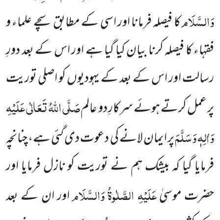
وَالسَّلَام
کا فیصلہ فرمانا اور اسی کے مطابق سچے علماء و
فقہاء کا فیصلہ کرنا بیان کیا گیا ہے اور اس کے بعد دورِ
رسالت اور اس کے بعد کے یہودیوں کو اصلی توریت
صَلَّی اللہُ تَعَالٰی عَلَیْہِ
پر عمل کرتے ہوئے سرکارِ دو عالم
وَاٰلِہٖ وَسَلَّمَ
پر ایمان لانے کی دعوت دی گئی ہے، چنانچہ
فرمایا گیا کہ بیشک ہم نے توریت کو نازل فرمایا اور
عَلَیْہِ الصَّلٰوۃُ
وَالسَّلَام
حضرت موسیٰ
اور ان کے بعد