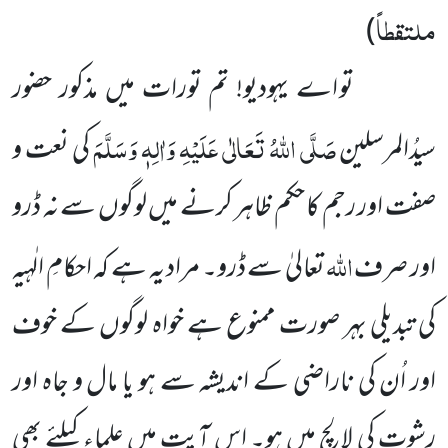
ملتقطاً
)
تو اے یہودیو! تم تورات میں مذکور حضور
صَلَّی اللہُ تَعَالٰی عَلَیْہِ وَاٰلِہٖ وَسَلَّمَ
سیدُالمرسلین
کی نعت و
صفت اور رجم کا حکم ظاہر کرنے میں لوگوں سے نہ ڈرو
اللہ
اور صرف
تعالیٰ سے ڈرو۔ مراد یہ ہے کہ احکامِ الٰہیہ
کی تبدیلی بہر صورت ممنوع ہے خواہ لوگوں کے خوف
اور اُن کی ناراضی کے اندیشہ سے ہو یا مال و جاہ اور
رشوت کی لالچ میں ہو۔ اس آیت میں علماء کیلئے
بھی