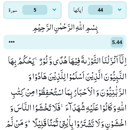
اٰياتها
سورۃ
5
44
بِسْمِ اللّٰهِ الرَّحْمٰنِ الرَّحِیْمِ
5.44
اِنَّاۤ اَنْزَلْنَا التَّوْرٰىةَ فِیْهَا هُدًى وَّ نُوْرٌۚ-یَحْكُمُ بِهَا
النَّبِیُّوْنَ الَّذِیْنَ اَسْلَمُوْا لِلَّذِیْنَ هَادُوْا وَ
الرَّبّٰنِیُّوْنَ وَ الْاَحْبَارُ بِمَا اسْتُحْفِظُوْا مِنْ كِتٰبِ
اللّٰهِ وَ كَانُوْا عَلَیْهِ شُهَدَآءَۚ-فَلَا تَخْشَوُا النَّاسَ وَ
اخْشَوْنِ وَ لَا تَشْتَرُوْا بِاٰیٰتِیْ ثَمَنًا قَلِیْلًاؕ-وَ مَنْ لَّمْ