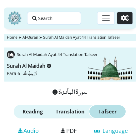
Search
Go
Home
➤
Al-Quran
➤
Surah Al Maidah Ayat 44 Translation Tafseer
Surah Al Maidah Ayat 44 Translation Tafseer
Surah Al Maidah
لَا یُحِبُّ اللّٰهُ
Para 6 -
سورة الماىدة
Reading
Translation
Tafseer
Audio
PDF
Language