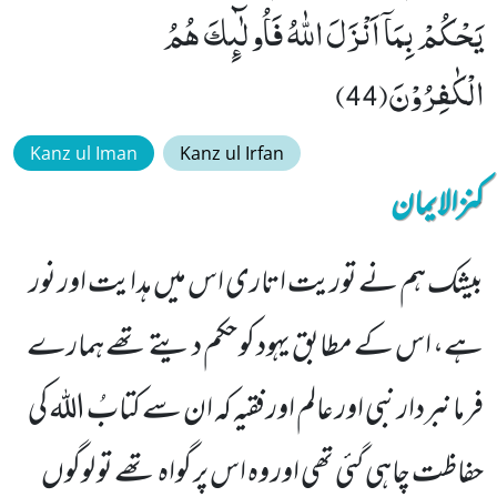
یَحْكُمْ بِمَاۤ اَنْزَلَ اللّٰهُ فَاُولٰٓىٕكَ هُمُ
الْكٰفِرُوْنَ(44)
Kanz ul Iman
Kanz ul Irfan
کنزالایمان
بیشک ہم نے توریت اتاری اس میں ہدایت اور نور
ہے، اس کے مطابق یہود کو حکم دیتے تھے ہمارے
فرمانبردار نبی اور عالم اور فقیہ کہ ان سے کتابُ اللہ کی
حفاظت چاہی گئی تھی اور وہ اس پر گواہ تھے تو لوگوں