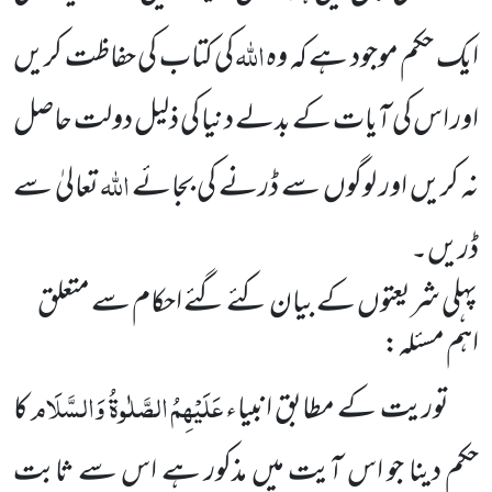
اللہ
ایک حکم موجود ہے کہ وہ
کی کتاب کی حفاظت کریں
اور اس کی آیات کے بدلے دنیا کی ذلیل دولت حاصل
اللہ
نہ کریں
اور لوگوں سے ڈرنے کی بجائے
تعالیٰ سے
ڈریں۔
پہلی شریعتوں کے بیان کئے گئے احکام سے متعلق
اہم مسئلہ:
عَلَیْہِمُ الصَّلٰوۃُ وَالسَّلَام
توریت کے مطابق انبیاء
کا
حکم دینا جو اس آیت میں مذکور ہے اس سے ثابت