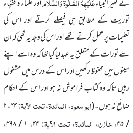
عَلَیْہِمُ الصَّلٰوۃُ وَالسَّلَام
کے کثیر انبیاء
اور علماء و فقہاء
توریت کے مطابق ہی فیصلے کرتے اور اس کی
تعلیمات
پر عمل کرتے تھے اور اس کی وجہ یہ تھی کہ ان
سے تورات کے متعلق یہ عہد لیا گیا تھا کہ وہ اسے اپنے
سینوں میں محفوظ رکھیں اور اس کے درس میں مشغول
رہیں تاکہ وہ کتاب فراموش نہ ہو اور اس کے احکام
ابو سعود،
المائدۃ، تحت الآیۃ:
،
ضائع نہ ہوں۔
(
۴۴
۲
، خازن، المائدۃ، تحت الآیۃ:
،
،
۱ / ۴۹۸
۴۴
/ ۴۵