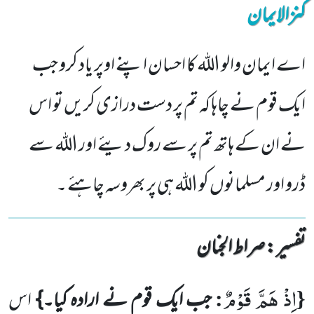
کنزالایمان
اے ایمان والو اللہ کا احسان اپنے اوپر یاد کرو جب
ایک قوم نے چاہا کہ تم پر دست درازی کریں تو اس
نے ان کے ہاتھ تم پر سے روک دیئے اور اللہ سے
ڈرو اور مسلمانوں کو اللہ ہی پر بھروسہ چاہئے ۔
تفسیر : ‎صراط الجنان
اِذْ هَمَّ قَوْمٌ
:
{
جب ایک قوم نے ارادہ کیا۔}
اس