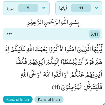
اٰياتها
سورۃ
5
11
بِسْمِ اللّٰهِ الرَّحْمٰنِ الرَّحِیْمِ
5.11
یٰۤاَیُّهَا الَّذِیْنَ اٰمَنُوا اذْكُرُوْا نِعْمَتَ اللّٰهِ عَلَیْكُمْ اِذْ
هَمَّ قَوْمٌ اَنْ یَّبْسُطُوْۤا اِلَیْكُمْ اَیْدِیَهُمْ فَكَفَّ
اَیْدِیَهُمْ عَنْكُمْۚ-وَ اتَّقُوا اللّٰهَؕ-وَ عَلَى اللّٰهِ
فَلْیَتَوَكَّلِ الْمُؤْمِنُوْنَ۠ (11)
Kanz ul Iman
Kanz ul Irfan