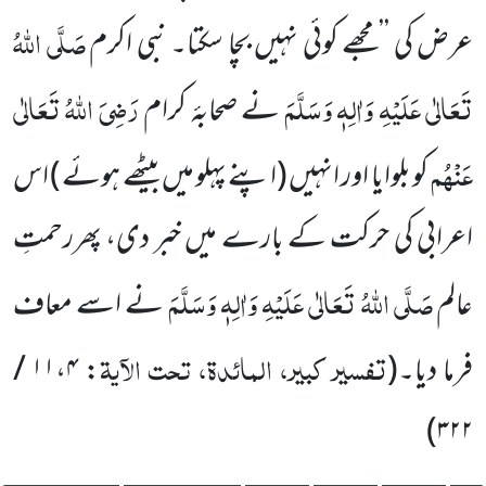
صَلَّی اللہُ
عرض کی ’’مجھے کوئی نہیں بچا سکتا۔ نبی
اکرم
تَعَالٰی عَلَیْہِ وَاٰلِہٖ وَسَلَّمَ
رَضِیَ اللہُ تَعَالٰی
نے صحابۂ کرام
عَنْہُم
کو بلوایا اور انہیں
(اپنے پہلو میں بیٹھے ہوئے )
اس
اعرابی
کی حرکت کے بارے میں خبر دی، پھررحمتِ
صَلَّی اللہُ تَعَالٰی عَلَیْہِ وَاٰلِہٖ وَسَلَّمَ
عالم
نے اسے معاف
تفسیر کبیر، المائدۃ، تحت الآیۃ
فرما دیا۔
(
: ۱۱،۴ /
۳۲۲)