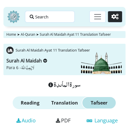
Search
Go
Home
➤
Al-Quran
➤
Surah Al Maidah Ayat 11 Translation Tafseer
Surah Al Maidah Ayat 11 Translation Tafseer
Surah Al Maidah
لَا یُحِبُّ اللّٰهُ
Para 6 -
سورة الماىدة
Reading
Translation
Tafseer
Audio
PDF
Language