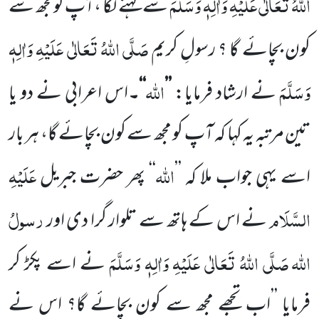
اللہُ تَعَالٰی عَلَیْہِ وَاٰلِہٖ وَسَلَّمَ
سے کہنے لگا ،آپ کومجھ سے
صَلَّی اللہُ تَعَالٰی عَلَیْہِ وَاٰلِہٖ
کون بچائے گا ؟
رسولِ کریم
وَسَلَّمَ
اللہ
نے ارشاد فرمایا:
’’
‘‘۔
اس اعرابی نے دو یا
تین مرتبہ یہ کہا کہ آپ کو مجھ سے کون
بچائے گا، ہر بار
اللہ
عَلَیْہِ
اسے یہی جواب ملا کہ
’’
‘‘ پھر حضرت جبریل
السَّلَام
رسولُ
نے اس کے ہاتھ سے تلوار گرا دی اور
اللہ
صَلَّی اللہُ تَعَالٰی عَلَیْہِ وَاٰلِہٖ وَسَلَّمَ
نے اسے پکڑ کر
فرمایا ’’اب تجھے مجھ سے کون بچائے گا؟ اس نے