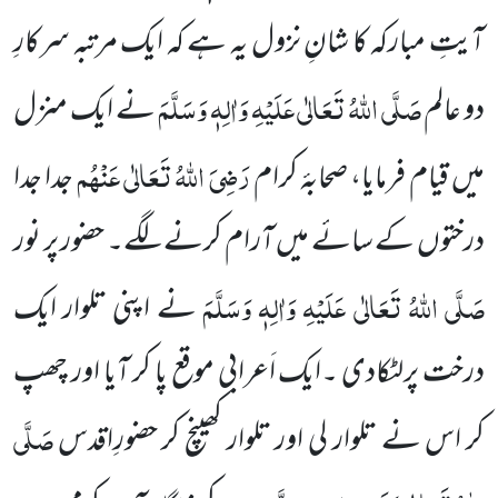
آیتِ مبارکہ کا شانِ نزول یہ ہے کہ ایک مرتبہ سرکارِ
صَلَّی اللہُ تَعَالٰی عَلَیْہِ وَاٰلِہٖ وَسَلَّمَ
دو عالم
نے ایک منزل
رَضِیَ اللہُ تَعَالٰی عَنْہُم
میں قیام فرمایا، صحابۂ کرام
جدا جدا
درختوں کے سائے میں آرام کرنے
لگے۔ حضور پر نور
صَلَّی اللہُ تَعَالٰی عَلَیْہِ وَاٰلِہٖ وَسَلَّمَ
نے اپنی تلوار ایک
درخت پرلٹکادی ۔ایک اَعرابی موقع پا کر آیا اور چھپ
صَلَّی
کر
اس نے تلوار لی اور تلوار کھینچ کر حضورِاقدس