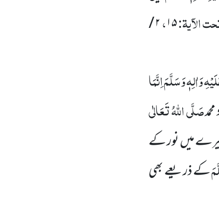
حت الآیۃ:
،
۲ /
۱۵
یْہِ وَاٰلِہٖ وَسَلَّمَ
اِنَّمَا
صَلَّی اللہُ تَعَالٰی
محمد
دھیرے میں نور کے
َمَ
کے ذریعے بھی