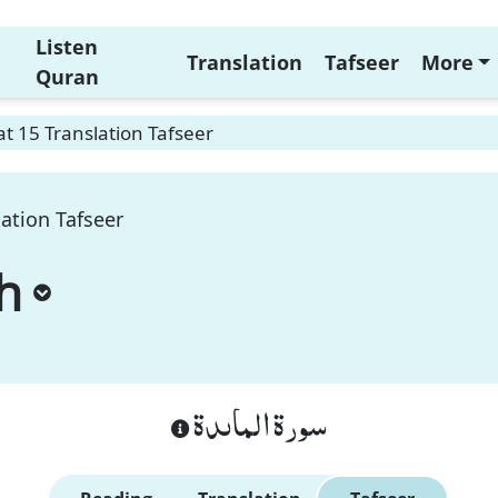
Listen
Translation
Tafseer
More
Quran
t 15 Translation Tafseer
ation Tafseer
h
سورة الماىدة