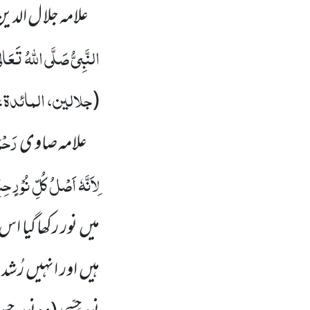
علامہ جلا ل الدی
النَّبِیُّ
صَلَّی اللہُ تَعَالٰی
جلالین، المائدۃ، 
(
رَحْمَ
علامہ صاوی
لِاَنَّہٗ اَصْلُ کُلِّ نُوْرٍ حِس
میں نور رکھا گیا ا
ہیں اور انہیں رُش