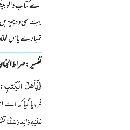
اے کتاب والو بیش
بہت سی وہ چیزیں ج
تمہارے پاس اللہ 
تفسیر : ‎صراط الجنان
یٰۤاَهْلَ الْكِتٰبِ
{
: 
فرمایا گیا کہ اے
عَلَیْہِ وَاٰلِہٖ وَسَلَّمَ
تشر