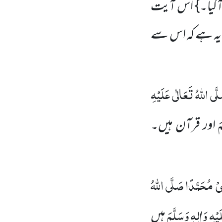
ٓگیا۔} اس آیت
ل یہ ہے کہ اس سے
َّی اللہُ تَعَالٰی عَلَیْہِ
َ
اور قرآن ہیں۔
ِیْ مُحَمَّدًا
صَلَّی اللہُ
ْہِ وَاٰلِہٖ وَسَلَّمَ
ہیں