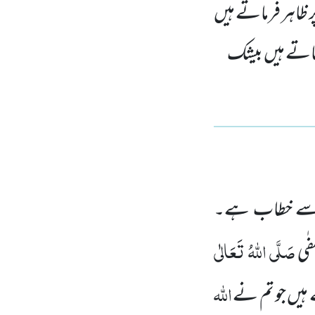
ظاہر فرماتے ہیں
ماتے ہیں بیشک
ب سے خطاب ہے۔
صَلَّی اللہُ تَعَالٰی
فٰی
اللہ
 ہیں جو تم نے