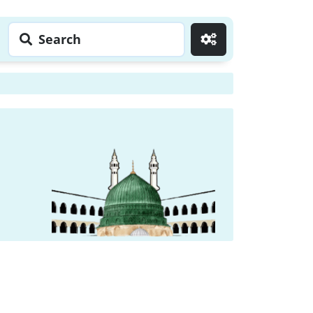
Search
Go