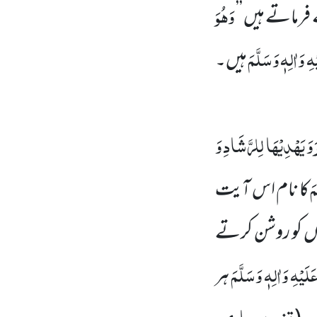
وَھُوَ
ے فرماتے ہیں ’’
ِ وَاٰلِہٖ وَسَلَّمَ
ہیں۔
ِرَ وَ یَھْدِیْھَا لِلرَّشَادِ وَ
مَ
کا نام اس آیت
ں کو روشن کرتے
لَیْہِ وَاٰلِہٖ وَسَلَّمَ
ہر
تفسیر صاوی،