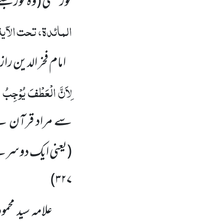
نور حِسّی
(وہ نور جسے
المائدۃ، تحت الآی
امام فخر الدین را
لِاَنَّ الْعَطْفَ یُوْجِبُ ال
سے مراد قرآن ہے
(یعنی ایک دوسرے
۳۲۷)
علامہ سید محمود 