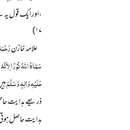
،اور ایک قول یہ 
۱۷)
رَحْمَۃُ
علامہ خازن
سَمَّاہُ اللہُ نُوْرًا لِاَنَّ
عَلَیْہِ وَاٰلِہٖ وَسَلَّمَ
ہیں
ذریعے ہدایت حا
ہدایت حاصل ہوت