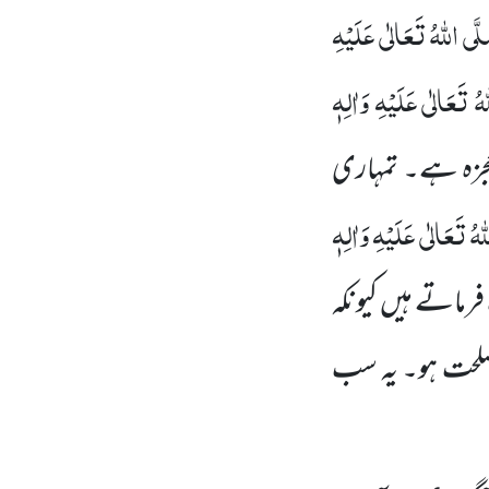
َّی اللہُ تَعَالٰی عَلَیْہِ
ُ تَعَالٰی عَلَیْہِ وَاٰلِہٖ
جزہ ہے۔ تمہاری
ہُ تَعَالٰی عَلَیْہِ وَاٰلِہٖ
فرماتے ہیں کیونکہ
َصلحت ہو۔ یہ سب