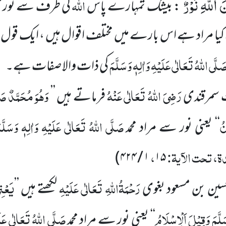
اللّٰهِ نُوْرٌ
اللہ
: بیشک تمہارے پاس
کی طرف سے نور ا
ے کیا مراد ہے اس بارے میں مختلف اقوال ہیں ، ایک قو
َلَّی اللہُ تَعَالٰی عَلَیْہِ وَاٰلِہٖ وَسَلَّمَ
کی ذات والا صفات ہے۔
رَضِیَ اللہُ تَعَالٰی عَنْہُ
وَھُوَ مُحَمَّدٌ
صَل
یث سمرقندی
فرماتے ہیں
’’
نُ
صَلَّی اللہُ تَعَالٰی عَلَیْہِ وَاٰلِہٖ وَسَلَّم
‘‘
یعنی نور سے مراد محمد
، تحت الآیۃ:
،
۱ / ۴۲۴)
۱۵
رَحْمَۃُاللہِ تَعَالٰی عَلَیْہِ
یَعْن
د حسین بن مسعود بغوی
لکھتے ہیں
’’
لَّمَ
وَقِیْلَ اَلْاِسْلَامُ
صَلَّی اللہُ تَعَالٰی عَلَی
‘‘
یعنی نور سے مراد محمد