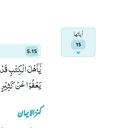
اٰياتها
15
5.15
یٰۤاَهْلَ الْكِتٰبِ قَدْ
یَعْفُوْا عَنْ كَثِیْرٍ ﱟ 
کنزالایمان