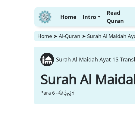
Read
Home
Intro
Quran
Home
➤
Al-Quran
➤
Surah Al Maidah Aya
Surah Al Maidah Ayat 15 Transl
Surah Al Maida
لَا یُحِبُّ اللّٰهُ
Para 6 -