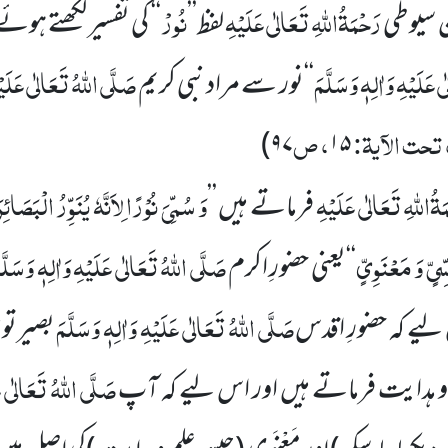
رَحْمَۃُاللہِ تَعَالٰی عَلَیْہِ
نُورْ
ن سیوطی
لفظ’’
‘‘ کی تفسیر لکھتے ہوئ
 عَلَیْہِ وَاٰلِہٖ وَسَلَّمَ
صَلَّی اللہُ تَعَالٰی عَلَیْہ
‘‘نور سے مراد نبی کریم
تحت الآیۃ:
، ص
۹۷)
۱۵
ۃُاللہِ تَعَالٰی عَلَیْہِ
وَ سُمِّیَ نُوْرًا لِاَنَّہٗ یُنَوِّرُ الْبَصَائ
فرماتے ہیں ’’
ِّیٍّ وَ مَعْنَوِیٍّ
صَلَّی اللہُ تَعَالٰی عَلَیْہِ وَاٰلِہٖ وَسَلَّ
‘‘یعنی حضورِ اکرم
صَلَّی اللہُ تَعَالٰی عَلَیْہِ وَاٰلِہٖ وَسَلَّمَ
س لیے کہ حضورِ اقدس
بصیرتو
صَلَّی اللہُ تَعَالٰی عَ
د و ہدایت فرماتے ہیں اور اس لیے کہ آپ