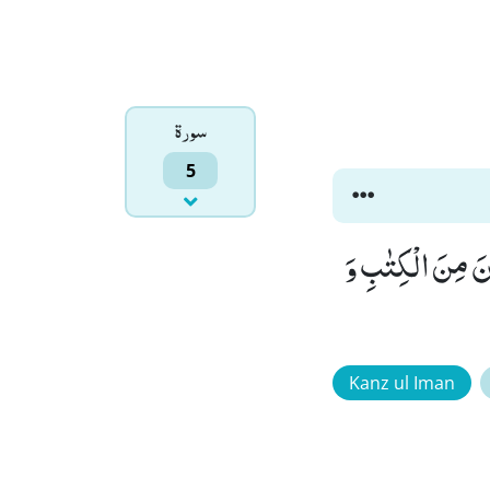
سورۃ
5
ْنَ مِنَ الْكِتٰبِ وَ
Kanz ul Iman