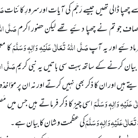
صَل
چھپا ڈالی تھیں جیسے رَجَم کی آیات اورسرورِ کائنات
صَلَّی اللہ
ف جو تم نے چھپا دئیے تھے لیکن حضور اکرم
صَلَّی اللہُ تَعَالٰی عَلَیْہِ وَاٰلِہٖ وَسَلَّمَ
ادئیے اور یہ آپ
کا مع
صَلَّی الل
ں بیان کرنے کے ساتھ بہت سی باتیں یہ نبی کریم
تے ہیں اور ان کا ذکر بھی نہیں کرتے اور نہ ان پر مؤاخذہ 
 عَلَیْہِ وَاٰلِہٖ وَسَلَّمَ
اسی چیز کا ذکر فرماتے ہیں جس میں م
َعَالٰی عَلَیْہِ وَاٰلِہٖ وَسَلَّمَ
کی عظمت و شان کا بیان ہے۔