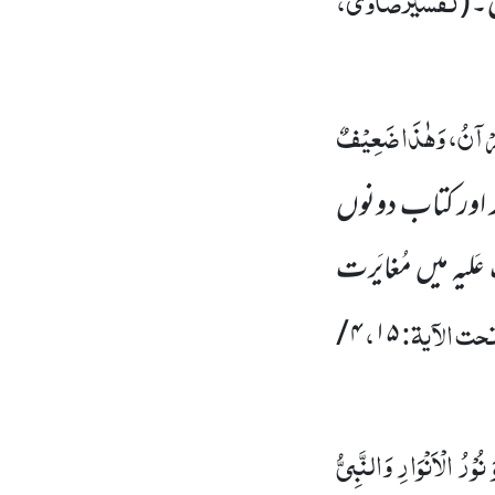
ں۔
(
ْقُرْآنُ، وَھٰذَا ضَعِیْفٌ
ور اور کتاب دونوں
یہ میں مُغایَرت
حت الآیۃ:
،
۴ /
۱۵
 نُوْرُ الْاَنْوَارِ وَالنَّبِیُّ