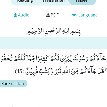
Reading
Translation
Tafseer
Audio
PDF
Language
بِسْمِ اللّٰهِ الرَّحْمٰنِ الرَّحِیْمِ
 جَآءَكُمْ رَسُوْلُنَا یُبَیِّنُ لَكُمْ كَثِیْرًا مِّمَّا كُنْتُمْ تُخْفُو
قَدْ جَآءَكُمْ مِّنَ اللّٰهِ نُوْرٌ وَّ كِتٰبٌ مُّبِیْنٌۙ (15)
Kanz ul Irfan