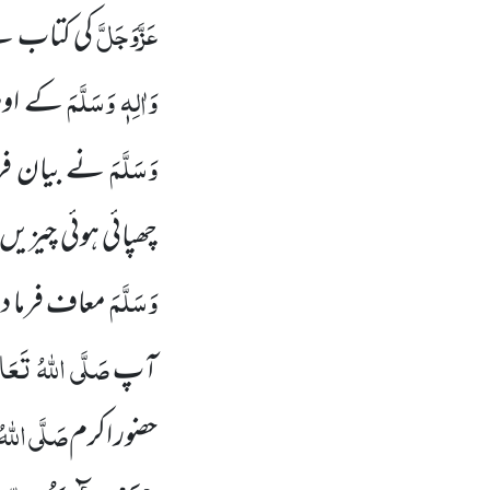
عَزَّوَجَلَّ
کی کتاب سے 
وَاٰلِہٖ وَسَلَّمَ
کے اوصا
وَسَلَّمَ
نے بیان فرم
چھپائی ہوئی چیزی
وَسَلَّمَ
معاف فرما دی
صَلَّی اللہُ تَعَالٰی
آپ
صَلَّی اللہُ ت
حضور اکرم