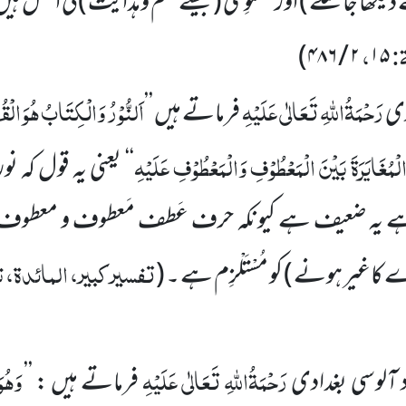
 دیکھا جا سکے )
اور مَعْنَوِ ی
(جیسے علم وہدایت )
کی اصل ہی
ۃ:
،
۲ / ۴۸۶)
۱۵
رَحْمَۃُاللہِ تَعَالٰی عَلَیْہِ
اَلنُّوْرُ وَالْکِتَابُ ھُوَ ال
زی
فرماتے ہیں ’’
ْمُغَایَرَۃَ بَیْنَ الْمَعْطُوْفِ وَالْمَعْطُوْفِ عَلَیْہِ
‘‘ یعنی یہ قول کہ ن
 یہ ضعیف ہے کیونکہ حرف عَطف مَعطوف و معطوف عَل
تفسیر کبیر، المائدۃ، ت
 کاغیر ہونے )
کو مُسْتَلْزِم ہے ۔
(
رَحْمَۃُاللہِ تَعَالٰی عَلَیْہِ
وَھُوَ
آلوسی بغدادی
فرماتے ہیں : ’’