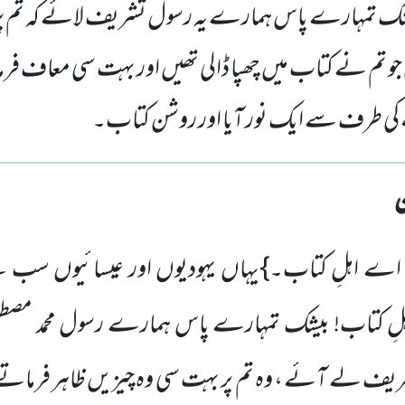
ک تمہارے پاس ہمارے یہ رسول تشریف لائے کہ تم پر 
و تم نے کتاب میں چھپا ڈالی تھیں اور بہت سی معاف فر
کی طرف سے ایک نور آیا اور روشن کتاب۔
اے اہلِ کتاب۔}یہاں یہودیوں اور عیسائیوں س
 اہلِ کتاب! بیشک تمہارے پاس ہمارے رسول محمد مصط
یف لے آئے ، وہ تم پر بہت سی وہ چیزیں ظاہر فرماتے