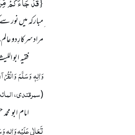
قَدْ جَآءَكُمْ مِّنَ 
{
ِمبارکہ میں نور س
ص
مراد سرکارِ دو عالم
فقیہ ابو الل
وَاٰلِہٖ وَسَلَّمَ
وَالْقُرْآ
سمرقندی، المائدۃ
(
امام ابو محم
تَعَالٰی عَلَیْہِ وَاٰلِہٖ وَسَ