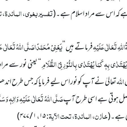
تفسیر بغوی، المائدۃ، ت
ہے کہ اس سے مراد اسلام ہے۔
(
اللہِ تَعَالٰی عَلَیْہِ
یَعْنِیْ مُحَمَّدًا
صَلَّی اللہُ تَعَالٰی عَلَ
فرماتے ہیں ’’
ہٗ یُھْتَدٰی بِہٖ کَمَا یُھْتَدٰی بِالنُّوْرِ فِیْ الظُّلَامِ
‘‘
یعنی نور سے مراد 
اللہ
تعالیٰ نے آپ کو نور اس لیے فرمایا کہ جس طرح ان
صَلَّی اللہُ تَعَالٰی عَلَیْہِ وَاٰلِہٖ وَسَلّ
صل ہوتی ہے اسی طرح آپ
خازن، المائدۃ، تحت الآیۃ:
،
ی ہے۔
(
۱۵
۱ / ۴۷۷)