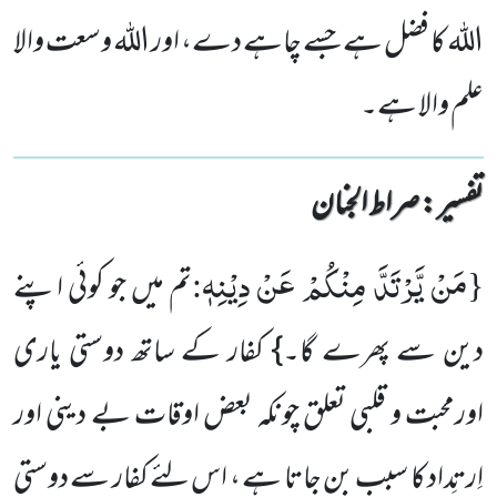
اللہ کا فضل ہے جسے چاہے دے، اور اللہ وسعت والا
علم والا ہے۔
تفسیر : ‎صراط الجنان
مَنْ یَّرْتَدَّ مِنْكُمْ عَنْ دِیْنِهٖ
:
{
تم میں جو کوئی اپنے
دین سے پھرے گا۔} کفار کے ساتھ دوستی یاری
اورمحبت و قلبی تعلق چونکہ بعض اوقات بے دینی اور
اِرتِداد کا سبب بن جاتا ہے ، اس لئے کفار سے دوستی