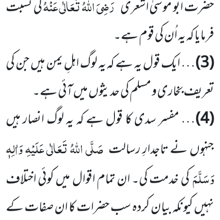
رَضِیَ اللہُ تَعَالٰی عَنْہُ
حضرت ابو موسیٰ اَشْعری
کی نسبت
فرمایا کہ یہ اُن کی قوم ہے۔
(3)
… ایک قول یہ ہے کہ یہ لوگ اہلِ یمن ہیں جن کی
تعریف بخاری و مسلم کی حدیثوں میں آئی ہے۔
(4)
… مفسر سدی کا قول ہے کہ یہ لوگ انصار ہیں
صَلَّی اللہُ تَعَالٰی عَلَیْہِ وَاٰلِہٖ
جنہوں نے تاجدارِ رسالت
وَسَلَّمَ
کی خدمت کی۔ ان تمام اقوال میں کوئی اختلاف
نہیں کیونکہ بیان کردہ سب حضرات کا ان صفات کے