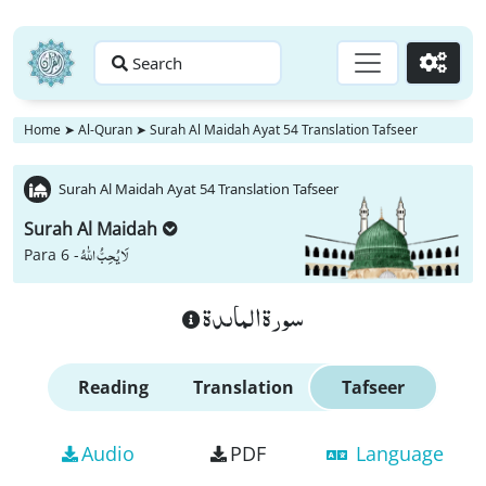
Search
Go
Home
➤
Al-Quran
➤
Surah Al Maidah Ayat 54 Translation Tafseer
Surah Al Maidah Ayat 54 Translation Tafseer
Surah Al Maidah
لَا یُحِبُّ اللّٰهُ
Para 6 -
سورة الماىدة
Reading
Translation
Tafseer
Audio
PDF
Language