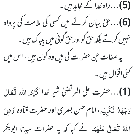
(5)
…راہِ خدا کے مجاہد ہیں۔
(6)
…حق بیان کرنے میں کسی کی ملامت کی پرواہ
نہیں کرتے بلکہ حق گو اور حق گوئی میں بیباک ہیں۔
یہ صفات جن حضرات کی ہیں وہ کون ہیں ، اس میں
کئی اقوال ہیں۔
کَرَّمَ اللہ تَعَالٰی
(1)
…حضرت علی المرتضیٰ شیرِ خدا
وَجْہَہُ الْکَرِیْم
رَضِیَ
، امام حسن بصری اور حضرت قتادہ
اللہُ تَعَالٰی عَنْہُمَا
نے کہا کہ یہ حضرات سیدنا ابوبکر