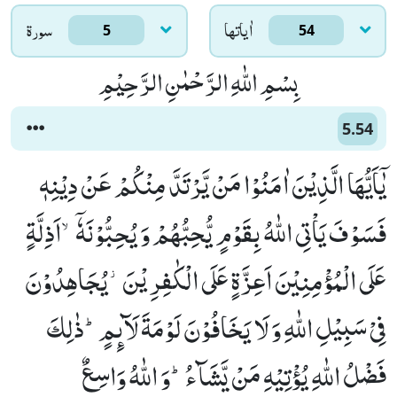
اٰياتها
سورۃ
5
54
بِسْمِ اللّٰهِ الرَّحْمٰنِ الرَّحِیْمِ
5.54
یٰۤاَیُّهَا الَّذِیْنَ اٰمَنُوْا مَنْ یَّرْتَدَّ مِنْكُمْ عَنْ دِیْنِهٖ
فَسَوْفَ یَاْتِی اللّٰهُ بِقَوْمٍ یُّحِبُّهُمْ وَ یُحِبُّوْنَهٗۤۙ-اَذِلَّةٍ
عَلَى الْمُؤْمِنِیْنَ اَعِزَّةٍ عَلَى الْكٰفِرِیْنَ٘-یُجَاهِدُوْنَ
فِیْ سَبِیْلِ اللّٰهِ وَ لَا یَخَافُوْنَ لَوْمَةَ لَآىٕمٍؕ-ذٰلِكَ
فَضْلُ اللّٰهِ یُؤْتِیْهِ مَنْ یَّشَآءُؕ-وَ اللّٰهُ وَاسِعٌ