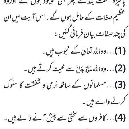
پاکیزہ صفت بندے پھر بھی موجود ہوں گے اوروہ
عظیم صفات کے حامل ہوں گے۔ اس آیت میں ان
کی چند صفات بیان فرمائی گئیں :
اللہ
(1)
…وہ
تعالیٰ کے محبوب ہیں۔
اللہ عَزَّوَجَلَّ
(2)
…وہ
سے محبت کرتے ہیں۔
(3)
…مسلمانوں کے ساتھ نرمی و شفقت کا سلوک
کرنے والے ہیں۔
(4)
…کافروں سے سختی سے پیش آنے والے ہیں۔