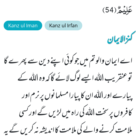
عَلِیْمٌ(54)
Kanz ul Iman
Kanz ul Irfan
کنزالایمان
اے ایمان والو تم میں جو کوئی اپنے دین سے پھرے گا
تو عنقریب اللہ ایسے لوگ لائے گا کہ وہ اللہ کے
پیارے اور اللہ ان کا پیارا مسلمانوں پر نرم اور
کافروں پر سخت اللہ کی راہ میں لڑیں گے اور کسی
ملامت کرنے والے کی ملامت کا اندیشہ نہ کریں گے یہ