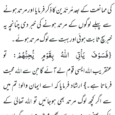
کی ممانعت کے بعد مُرتَدّین کا ذکر فرمایا اور مرتد ہونے
سے پہلے لوگوں کے مرتد ہونے کی خبر دی چنانچہ یہ
خبرسچ ثابت ہوئی اور بہت سے لوگ مرتد ہوئے۔
فَسَوْفَ یَاْتِی اللّٰهُ بِقَوْمٍ یُّحِبُّهُمْ
{
: تو
اللہ
اللہ
عنقریب
ایسی قوم لے آئے گا جن سے
محبت
فرماتا ہے۔} ارشاد فرمایا کہ اے ایمان والو! تم میں
اللہ
سے اگر کچھ لوگ مرتد بھی ہوجائیں تو
تعالیٰ کے