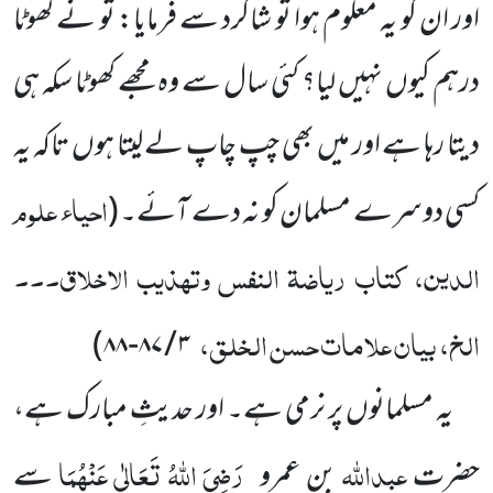
اور ان کو یہ معلوم ہوا تو شاگرد سے فرمایا: تو نے کھوٹا
درہم کیوں نہیں لیا؟ کئی سال سے وہ مجھے کھوٹا سکہ ہی
دیتا رہا ہے اور میں بھی چپ چاپ لے لیتا ہوں تاکہ یہ
احیاء علوم
کسی دوسرے مسلمان کو نہ دے آئے۔ (
الدین، کتاب ریاضۃ النفس وتہذیب الاخلاق۔۔۔
الخ، بیان علامات حسن الخلق،
۳ / ۸۷-۸۸)
یہ مسلمانوں پر نرمی ہے۔ اور حدیثِ مبارک ہے،
عبداللہ
رَضِیَ اللہُ تَعَالٰی عَنْہُمَا
حضرت
بن عمرو
سے