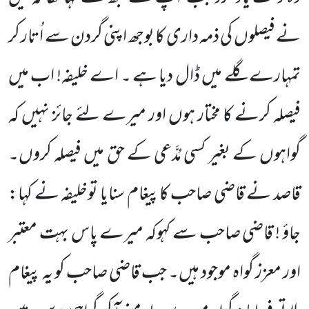
نے فیصلوں کی ذمہ داری کا بوجھ اپنی گردن سے اُتار کر
تمہارے گلے میں ڈال دیا ہے ۔ اے خلیفہ! اب میں
فیصلہ کرنے کا مختار ہوں اور میرے لئے جائز نہیں کہ
گواہوں کے بغیر کسی مُدَّعی کے حق میں فیصلہ کروں۔
قاصد نے قاضی صاحب کاپیغام سنایا توخلیفہ نے کہا:
جاؤ ! قاضی صاحب سے کہوکہ میرے پاس بہت معتبر
اور معزز گواہ موجود ہیں۔ جب قاضی صاحب کو یہ پیغام