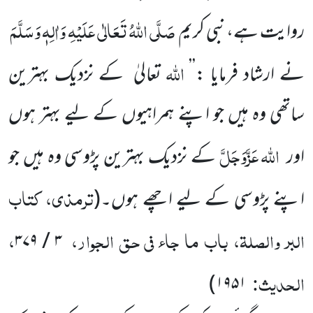
صَلَّی اللہُ تَعَالٰی عَلَیْہِ وَاٰلِہٖ وَسَلَّمَ
روایت ہے، نبی کریم
اللہ
نے ارشاد فرمایا :’’
تعالیٰ
کے نزدیک بہترین
ساتھی وہ ہیں جو اپنے ہمراہیوں کے لیے بہتر ہوں
اللہ
عَزَّوَجَلَّ
اور
کے نزدیک بہترین پڑوسی وہ ہیں جو
ترمذی، کتاب
اپنے پڑوسی کے لیے اچھے ہوں۔(
البر والصلۃ، باب ما جاء فی حق الجوار،
،
۳ / ۳۷۹
الحدیث:
۱۹۵۱)