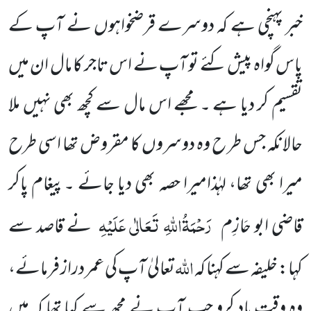
خبر پہنچی ہے کہ دوسرے قرضخواہوں نے آپ کے
پاس گواہ پیش کئے تو آپ نے اس تاجر کا مال ان میں
تقسیم کر دیا ہے ۔ مجھے اس مال سے کچھ بھی نہیں ملا
حالانکہ جس طر ح وہ دوسروں کا مقروض تھا اسی طرح
میرا بھی تھا، لہٰذامیرا حصہ بھی دیا جائے ۔پیغام پاکر
رَحْمَۃُاللہِ تَعَالٰی عَلَیْہِ
قاضی ابو حَازِم
نے قاصد سے
اللہ
کہا: خلیفہ سے کہنا کہ
تعالیٰ آپ کی عمر دراز فرمائے،
وہ وقت یاد کرو جب آپ نے مجھ سے کہا تھا کہ میں