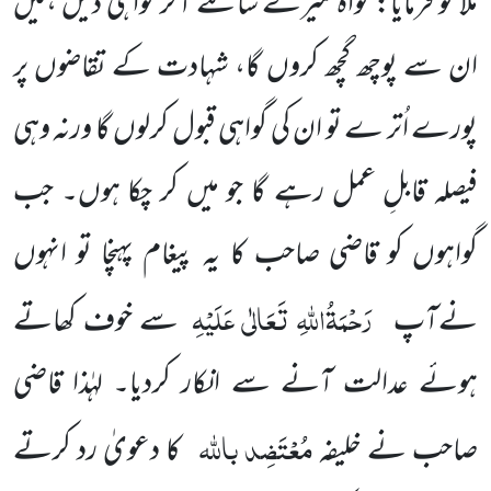
ملا تو فرمایا: گواہ میرے سامنے آکر گواہی دیں ،میں
ان سے پوچھ گچھ کروں گا، شہادت کے تقاضوں پر
پورے اُتر ے تو ان کی گواہی قبول کرلوں گا ورنہ وہی
فیصلہ قابلِ عمل رہے گا جو میں کر چکا ہوں۔ جب
گواہوں کو قاضی صاحب کا یہ پیغام پہنچا تو انہوں
رَحْمَۃُاللہِ تَعَالٰی عَلَیْہِ
نےآپ
سے خوف کھاتے
ہوئے عدالت آنے سے انکار کردیا۔ لہٰذا قاضی
مُعْتَضِد
باللہ
صاحب نے خلیفہ
کا دعویٰ رد کرتے