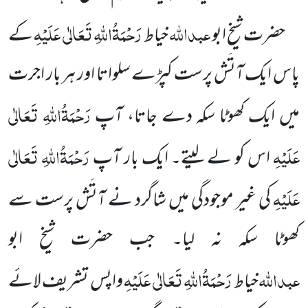
عبداللہ
رَحْمَۃُاللہِ تَعَالٰی عَلَیْہِ
حضرت شیخ ابو
خیاط
کے
پاس ایک آتَش پرست کپڑے سلواتا اور ہر بار اجرت
رَحْمَۃُاللہِ تَعَالٰی
میں ایک کھوٹا سکہ دے جاتا، آپ
عَلَیْہِ
رَحْمَۃُاللہِ تَعَالٰی
اس کو لے لیتے۔ ایک بار آپ
عَلَیْہِ
کی غیر موجودگی میں شاگرد نے آتَش پرست سے
کھوٹا سکہ نہ لیا۔ جب حضرت شیخ ابو
عبداللہ
رَحْمَۃُاللہِ تَعَالٰی عَلَیْہِ
خیاط
واپس تشریف لائے