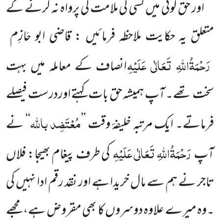
اور حق گوئی میں کسی کی ملامت کی پرواہ نہ کرنے کے
متعلق یہ حکایت ملاحظہ فرمائیں : قاضی ابو حَازِم
رَحْمَۃُاللہِ تَعَالٰی عَلَیْہِ
انصاف کے معاملہ میں بہت
سخت تھے۔ آپ ہمیشہ حق بات کہتے اوردرست فیصلے
مُعْتَضِد باللہ
فرماتے۔ ایک مرتبہ خلیفۂ وقت ’’
‘‘ نے
رَحْمَۃُاللہِ تَعَالٰی عَلَیْہِ
آپ
کی طرف پیغام بھیجا: فلاں
تاجر نے ہم سے مال خریدا ہے اور نقد رقم ادا نہیں کی
۔وہ میرے علاوہ دوسروں کا بھی مقروض ہے، مجھے