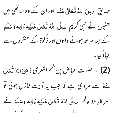
رَضِیَ اللہُ تَعَالٰی عَنْہُ
صدیق
اور ان کے وہ ساتھی ہیں
صَلَّی اللہُ تَعَالٰی عَلَیْہِ وَاٰلِہٖ وَسَلَّمَ
جنہوں نے نبی کریم
کے بعد مرتد ہونے والوں اور زکوٰۃ کے منکروں سے
جہاد کیا۔
رَضِیَ اللہُ تَعَالٰی
(2)
… حضرت عیاض بن غنم اشعری
عَنْہُ
سے مروی ہے کہ جب یہ آیت نازل ہوئی تو
صَلَّی اللہُ تَعَالٰی عَلَیْہِ وَاٰلِہ وَسَلَّمَ
سرکارِ دو عالم
نے