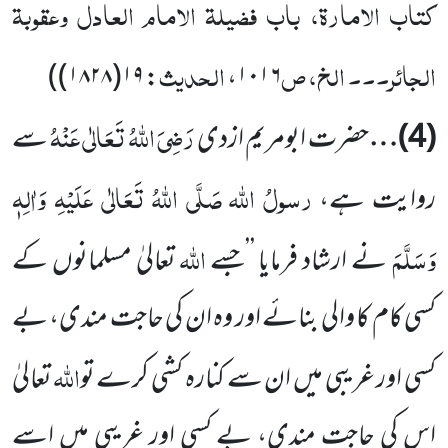
کتاب الامارۃ، باب فضیلۃ الامام العادل وعقوبۃ
الجائر۔۔۔ الخ، ص
الحدیث
: ۱۹(۱۸۲۸))
۱۰۱۶،
رَضِیَ اللہُ تَعَالٰی عَنْہُ
(
4
)…
حضرت ابومریم ازدی
سے
رسولُ اللہ
صَلَّی اللہُ تَعَالٰی عَلَیْہِ وَاٰلِہٖ
روایت ہے،
وَسَلَّمَ
اللہ
نے ارشاد
فرمایا
’’جسے
تعالیٰ مسلمانوں کے
کسی کام کا والی بنائے اور وہ ان کی حاجت مندی، بے
اللہ
کسی اور غریبی میں ان سے کنارہ کشی کرے تو
تعالیٰ
اس کی حاجت مندی، بے کسی اور غریبی میں اسے