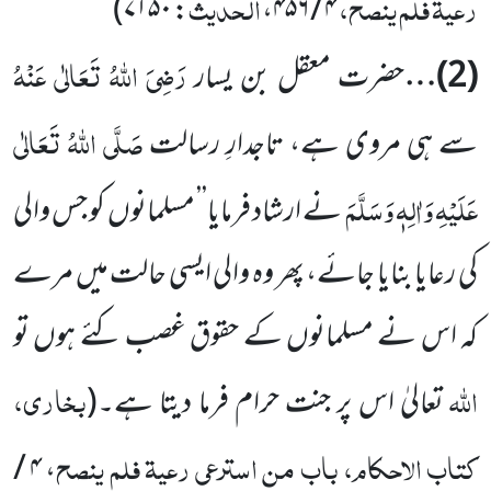
رعیۃ فلم ینصح،
الحدیث
: ۷۱۵۰)
۴ / ۴۵۶،
رَضِیَ اللہُ تَعَالٰی عَنْہُ
(
2
)…
حضرت معقل بن یسار
صَلَّی اللہُ تَعَالٰی
سے ہی مروی ہے، تاجدارِ رسالت
عَلَیْہِ وَاٰلِہٖ وَسَلَّمَ
نے ارشاد
فرمایا’’ مسلمانوں کو جس والی
کی رعایا بنایا جائے، پھر وہ والی ایسی حالت میں مرے
کہ اس نے مسلمانوں کے حقوق غصب کئے ہوں تو
اللہ
بخاری،
تعالیٰ اس پر جنت حرام فرما دیتا ہے
۔(
کتاب الاحکام، باب من استرعی رعیۃ فلم ینصح
، ۴ /