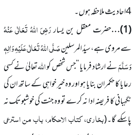
4
احادیث ملاحظہ ہوں۔
رَضِیَ اللہُ تَعَالٰی عَنْہُ
(
1
)…
حضرت معقل بن یسار
صَلَّی اللہُ تَعَالٰی عَلَیْہِ وَاٰلِہٖ
سے مروی ہے، سیدُ المرسلین
وَسَلَّمَ
اللہ
نے ارشاد فرمایا ’’جس شخص کو
تعالیٰ نے کسی
رعایا کا حکمران بنایا ہو اور وہ خیر خواہی کے ساتھ ان کی
نگہبانی کا فریضہ ادا نہ کرے تو وہ جنت کی خوشبو تک نہ
بخاری، کتاب الاحکام، باب من استرعی
پاسکے گا۔
(