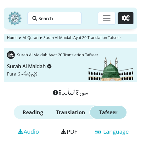
Search
Go
Home
➤
Al-Quran
➤
Surah Al Maidah Ayat 20 Translation Tafseer
Surah Al Maidah Ayat 20 Translation Tafseer
Surah Al Maidah
لَا یُحِبُّ اللّٰهُ
Para 6 -
سورة الماىدة
Reading
Translation
Tafseer
Audio
PDF
Language