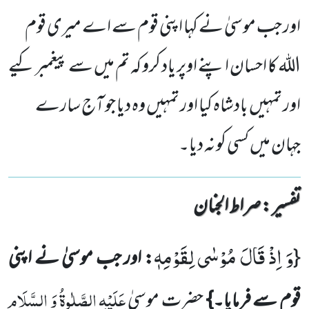
اور جب موسیٰ نے کہا اپنی قوم سے اے میری قوم
اللہ کا احسان اپنے اوپر یاد کرو کہ تم میں سے پیغمبر کیے
اور تمہیں بادشاہ کیا اور تمہیں وہ دیا جو آج سارے
جہان میں کسی کو نہ دیا۔
تفسیر : ‎صراط الجنان
وَ اِذْ قَالَ مُوْسٰى لِقَوْمِهٖ
{
: اور جب موسیٰ نے اپنی
عَلَیْہِ الصَّلٰوۃُ وَ السَّلَام
قوم سے فرمایا۔}
حضرت موسیٰ