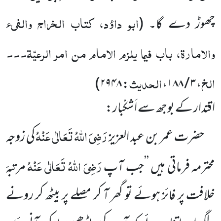
ابو داؤد، کتاب الخراج والفیء
چھوڑ دے گا۔
(
والامارۃ، باب فیما یلزم الامام من امر الرعیّۃ۔۔۔
الخ
الحدیث
: ۲۹۴۸)
، ۳ / ۱۸۸،
اقتدار کے بوجھ سے اَشکْبار:
رَضِیَ اللہُ تَعَالٰی عَنْہُ
حضرت عمر بن عبد العزیز
کی زوجہ
رَضِیَ اللہُ تَعَالٰی عَنْہُ
محترمہ فرماتی ہیں ’’جب آپ
مرتبۂ
خلافت پر فائز ہوئے تو گھر آ کر مصلے پر بیٹھ کر رونے