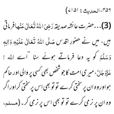
الحدیث
: ۷۱۵۱)
۴۵۶،
رَضِیَ ا للہُ تَعَالٰی
عَنْہا
(
3
)…
حضرت عائشہ صدیقہ
فرماتی
صَلَّی اللہُ تَعَالٰی عَلَیْہِ وَاٰلِہٖ
ہیں، میں نے حضورِ اقدس
وَسَلَّمَ
اللہ
کو یہ دعا فرماتے ہوئے سنا ’’اے
!
عَزَّوَجَلَّ
،میری امت کا جو شخص بھی کسی پر والی اور حاکم
ہو اور وہ ان پر سختی کرے تو تو بھی اس پر سختی کر اور اگر
مسلم،
وہ ان پر نرمی کرے تو تو بھی اس پر نرمی کر۔
(