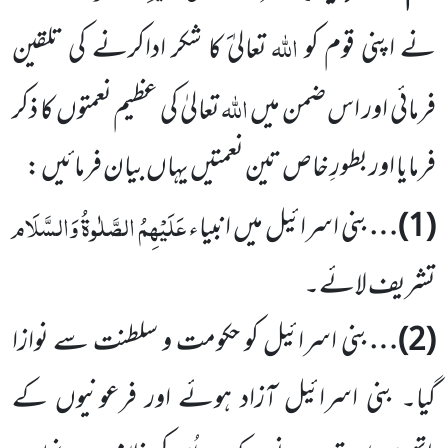
اللہ
نے اپنی قوم کو
تعالیٰ
کا شکر اداکرنے کی تلقین
اللہ
فرمائی اور اس ضمن میں
تعالیٰ کی عظیم نعمتوں کا ذکر
فرمایا اور بطورِ خاص تین نعمتیں یہاں بیان فرمائیں :
عَلَیْہِمُ الصَّلٰوۃُ وَالسَّلَام
(
1
)…
بنی اسرائیل میں انبیاء
تشریف لائے۔
(
2
)…
بنی اسرائیل کو حکومت و سلطنت سے نوازا
گیا۔ بنی اسرائیل آزاد ہوئے اور فرعونیوں کے