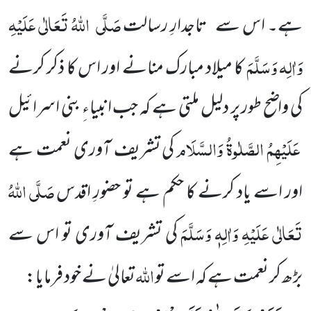
صَلَّی
اللہُ تَعَالٰی عَلَیْہِ
ہے۔ اس سے
تاجدارِ رسالت
وَاٰلِہ وَسَلَّمَ
کا میلاد مبارک منانے اور اس
کا ذکر کرنے
کی واضح طور پر دلیل ملتی ہے کہ جب انبیاءِ بنی اسرائیل
عَلَیْہِمُ الصَّلٰوۃُ وَالسَّلَام
کی تشریف آوری نعمت ہے
صَلَّی اللہُ
اور اسے یاد کرنے کا حکم ہے تو حضورِ اقدس
تَعَالٰی عَلَیْہِ وَاٰلِہٖ وَسَلَّمَ
کی تشریف آوری تو اس سے
اللہ
بڑھ کر نعمت ہے کہ اسے تو
تعالیٰ نے خود فرمایا: