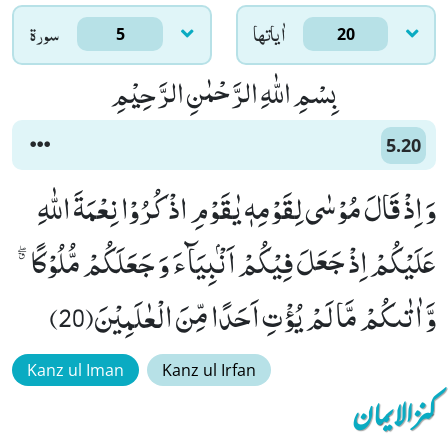
اٰياتها
سورۃ
5
20
بِسْمِ اللّٰهِ الرَّحْمٰنِ الرَّحِیْمِ
5.20
وَ اِذْ قَالَ مُوْسٰى لِقَوْمِهٖ یٰقَوْمِ اذْكُرُوْا نِعْمَةَ اللّٰهِ
عَلَیْكُمْ اِذْ جَعَلَ فِیْكُمْ اَنْۢبِیَآءَ وَ جَعَلَكُمْ مُّلُوْكًا ﳓ
وَّ اٰتٰىكُمْ مَّا لَمْ یُؤْتِ اَحَدًا مِّنَ الْعٰلَمِیْنَ(20)
Kanz ul Iman
Kanz ul Irfan
کنزالایمان