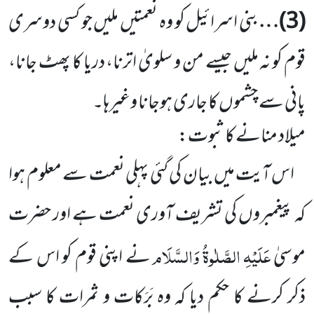
(
3
)…
بنی اسرائیل کو وہ نعمتیں ملیں جو کسی دوسری
قوم کو نہ ملیں جیسے من و سلویٰ اترنا، دریا کا پھٹ جانا،
پانی سے چشموں کا جاری ہوجانا وغیرہا۔
میلاد منانے کا ثبوت:
اس آیت میں بیان کی گئی پہلی نعمت سے معلوم ہوا
کہ پیغمبروں کی تشریف آوری نعمت ہے اور حضرت
عَلَیْہِ
الصَّلٰوۃُ وَالسَّلَام
موسیٰ
نے اپنی قوم کو اس کے
ذکر کرنے کا حکم دیا کہ وہ بَرَکات و ثمرات کا سبب