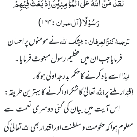
لَقَدْ مَنَّ اللّٰهُ عَلَى الْمُؤْمِنِیْنَ اِذْ بَعَثَ فِیْهِمْ
رَسُوْلًا
آل عمران
:۱۶۴)
(
ترجمۂ
کنزُالعِرفان
اللہ
: بیشک
نے مومنوں پر احسان
فرمایا جب
ان میں عظیم رسول مبعوث فرمایا۔
لہٰذا اسے یاد کرنے کا حکم بدرجہ اولیٰ ہوگا۔
اللہ
اِقتِدار ملنے پر
تعالیٰ کا شکر اد اکرنے کا بہترین طریقہ:
اس آیت میں بیان کی گئی دوسری نعمت سے
اللہ
معلوم ہوا کہ حکومت و سلطنت اور اقتدار بھی
تعالیٰ کی