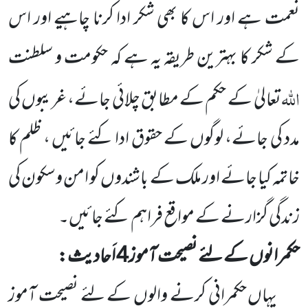
نعمت ہے
اور اس کا بھی شکر ادا کرنا چاہیے اور
اس
کے شکر کا بہترین طریقہ یہ ہے کہ حکومت و سلطنت
اللہ
تعالیٰ
کے حکم کے مطابق چلائی
جائے، غریبوں کی
مدد کی جائے، لوگوں کے حقوق ادا کئے جائیں ، ظلم کا
خاتمہ کیا جائے اور ملک کے باشندوں کو امن وسکون
کی
زندگی گزارنے کے مواقع فراہم کئے جائیں۔
حکمرانوں کے لئے نصیحت آموز
4
اَحادیث:
یہاں حکمرانی کرنے والوں کے لئے نصیحت آموز