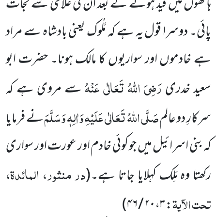
ہاتھوں میں قید ہونے
کے بعد اُن کی غلامی سے نجات
پائی۔ دوسرا قول یہ ہے کہ مُلُوک یعنی بادشاہ سے مراد
ہے خادموں اور سواریوں کا مالک ہونا۔
حضرت ابو
رَضِیَ اللہُ تَعَالٰی عَنْہُ
سعید خدری
سے مروی ہے کہ
صَلَّی اللہُ تَعَالٰی عَلَیْہِ وَاٰلِہٖ وَسَلَّمَ
سرکارِ دو عالم
نے فرمایا
کہ بنی
اسرائیل میں جو کوئی خادم اور عورت اور سواری
در منثور، المائدۃ،
رکھتا وہ مَلِک کہلایا جاتا ہے۔
(
تحت الآیۃ
: ۲۰،۳ / ۴۶)