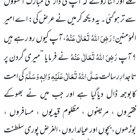
لگے اور اتنا روئے کہ آپ کی داڑھی مبارک آنسوؤں
سے تر ہو گئی ۔ یہ دیکھ کر میں نے عرض کی: اے امیر
رَضِیَ اللہُ تَعَالٰی عَنْہُ
المؤمنین!
، آپ کیوں رو رہے ہیں
رَضِیَ اللہُ تَعَالٰی عَنْہُ
؟ آپ
نے فرمایا ’’میری گردن پر
صَلَّی اللہُ تَعَالٰی عَلَیْہِ وَاٰلِہٖ وَسَلَّمَ
تاجدارِ رسالت
کی امت
کابوجھ ڈال دیاگیا ہے اور جب میں نے بھوکے
فقیروں ، مریضوں ، مظلوم قیدیوں ، مسافروں ،
بوڑھوں ، بچوں اور عیالداروں ، الغرض پوری سلطنت