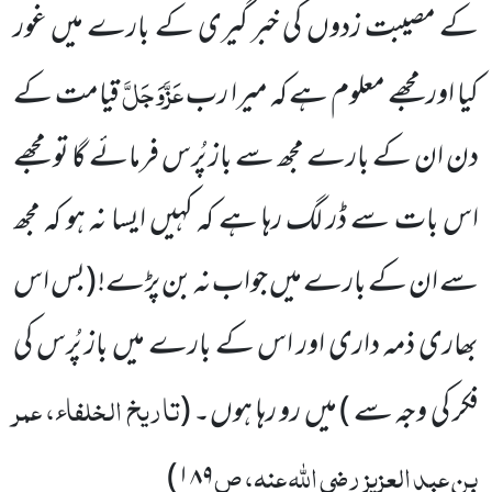
کے مصیبت زدوں کی خبر گیری کے بارے میں غور
عَزَّوَجَلَّ
کیا اور مجھے معلوم ہے کہ میرا رب
قیامت کے
دن ان کے بارے مجھ سے باز پُرس فرمائے گا تو مجھے
اس بات سے ڈر لگ رہا ہے کہ کہیں ایسا نہ ہو کہ مجھ
سے ان کے بارے میں جواب نہ بن پڑے!
(بس اس
بھاری ذمہ داری اور اس کے بارے میں باز پُرس کی
تاریخ الخلفاء، عمر
فکر کی وجہ سے )
میں رو رہا ہوں۔
(
بن عبد العزیز
رضی اللہ عنہ
، ص
۱۸۹)