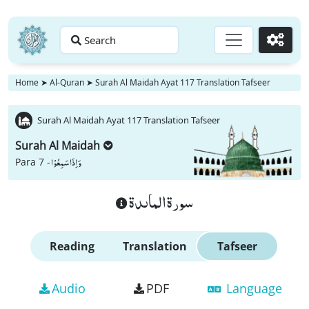
Search
Go
Home
➤
Al-Quran
➤
Surah Al Maidah Ayat 117 Translation Tafseer
Surah Al Maidah Ayat 117 Translation Tafseer
Surah Al Maidah
وَ اِذَا سَمِعُوْا
Para 7 -
سورة الماىدة
Reading
Translation
Tafseer
Audio
PDF
Language