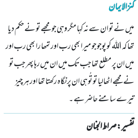
کنزالایمان
میں نے تو ان سے نہ کہا مگر وہی جو مجھے تو نے حکم دیا
تھا کہ اللہ کو پوجو جو میرا بھی رب اور تمھا را بھی رب اور
میں ان پر مطلع تھا جب تک میں ان میں رہا پھر جب تو
نے مجھے اٹھالیا تو تُو ہی ان پر نگاہ رکھتا تھا اور ہر چیز
تیرے سامنے حاضر ہے ۔
تفسیر : ‎صراط الجنان