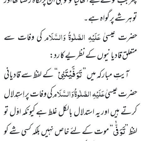
پھر جب تو نے مجھے اٹھالیا تو تُو ہی ان پر نگاہ رکھتا تھااور
تو ہرشے پر گواہ ہے۔
عَلَیْہِ الصَّلٰوۃُ وَالسَّلَام
حضرت عیسیٰ
کی وفات سے
متعلق قادیانیوں کے نظریے کا رد:
تَوَفَّیْتَنِیْ
آیتِ مبارکہ میں ’’
‘‘ کے لفظ سے قادیانی
عَلَیْہِ الصَّلٰوۃُ وَالسَّلَام
حضرت عیسیٰ
کی وفات پر اِستِدلال
کرتے ہیں اور یہ استدلال بالکل غلط ہے کیونکہ اوّل تو
تَوَفّٰى
لفظ ’’
‘‘ موت کے لئے خاص نہیں بلکہ کسی شے کو