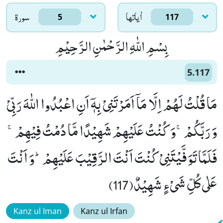
اٰياتها
سورۃ
5
117
بِسْمِ اللّٰهِ الرَّحْمٰنِ الرَّحِیْمِ
5.117
مَا قُلْتُ لَهُمْ اِلَّا مَاۤ اَمَرْتَنِیْ بِهٖۤ اَنِ اعْبُدُوا اللّٰهَ رَبِّیْ
وَ رَبَّكُمْۚ-وَ كُنْتُ عَلَیْهِمْ شَهِیْدًا مَّا دُمْتُ فِیْهِمْۚ-
فَلَمَّا تَوَفَّیْتَنِیْ كُنْتَ اَنْتَ الرَّقِیْبَ عَلَیْهِمْؕ-وَ اَنْتَ
عَلٰى كُلِّ شَیْءٍ شَهِیْدٌ(117)
Kanz ul Iman
Kanz ul Irfan