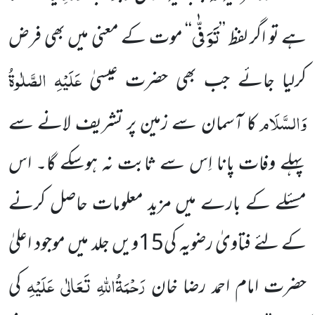
تَوَفّٰى
ہے تو اگر لفظ ’’
‘‘ موت کے معنی میں بھی فرض
عَلَیْہِ الصَّلٰوۃُ
کرلیا جائے جب بھی حضرت عیسیٰ
وَالسَّلَام
کا آسمان سے زمین پر تشریف لانے سے
پہلے وفات پانا اِس سے ثابت نہ ہوسکے گا۔ اس
مسئلے کے بارے میں مزید معلومات حاصل کرنے
کے لئے فتاویٰ رضویہ کی15ویں جلد میں موجود اعلیٰ
رَحْمَۃُاللہِ تَعَالٰی عَلَیْہِ
حضرت امام احمد رضا خان
کی