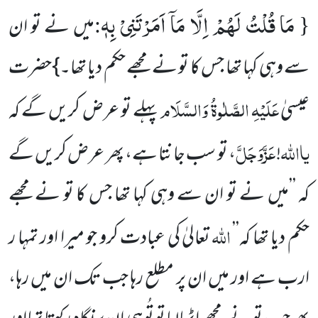
مَا قُلْتُ لَهُمْ اِلَّا مَاۤ اَمَرْتَنِیْ بِهٖ
:
{
میں نے تو ان
سے وہی کہا تھا جس کا تو نے مجھے حکم دیا تھا۔}حضرت
عَلَیْہِ الصَّلٰوۃُ وَالسَّلَام
عیسیٰ
پہلے تو عرض کریں گے کہ
یااللہ
عَزَّوَجَلَّ
!
، تو سب جانتا ہے، پھر عرض کریں گے
کہ ’’میں نے تو ان سے وہی کہا تھا جس کا تو نے مجھے
اللہ
حکم دیا تھا کہ’’
تعالیٰ کی عبادت کرو جو میرا اور تمہا ر
ارب ہے اور میں ان پر مطلع رہا جب تک ان میں رہا،