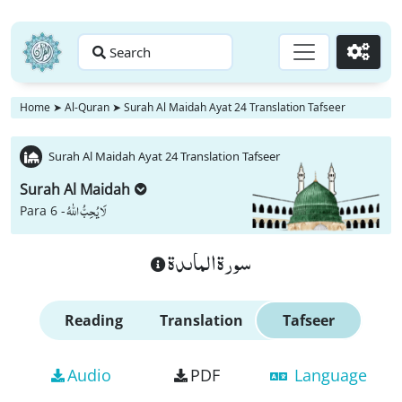
Search
Go
Home
➤
Al-Quran
➤
Surah Al Maidah Ayat 24 Translation Tafseer
Surah Al Maidah Ayat 24 Translation Tafseer
Surah Al Maidah
لَا یُحِبُّ اللّٰهُ
Para 6 -
سورة الماىدة
Reading
Translation
Tafseer
Audio
PDF
Language