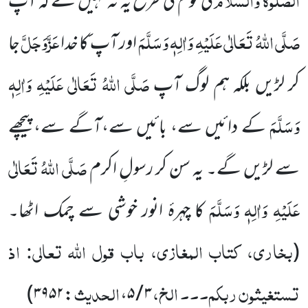
کی قوم کی طرح یہ نہ کہیں گے کہ آپ
صَلَّی اللہُ تَعَالٰی عَلَیْہِ وَاٰلِہٖ وَسَلَّمَ
عَزَّوَجَلَّ
اور آپ
کا خدا
جا
صَلَّی اللہُ تَعَالٰی عَلَیْہِ وَاٰلِہٖ
کر لڑیں بلکہ ہم لوگ آپ
وَسَلَّمَ
کے دائیں سے، بائیں سے،آگے سے، پیچھے
صَلَّی اللہُ تَعَالٰی
سے لڑیں گے۔ یہ سن کر رسولِ اکرم
عَلَیْہِ وَاٰلِہٖ وَسَلَّمَ
کا چہرۂ انور خوشی سے چمک اٹھا۔
بخاری، کتاب المغازی، باب قول اللہ تعالی: اذ
(
تستغیثون ربکم۔۔۔ الخ،
الحدیث
)
۳۹۵۲
:
،
۵
/
۳