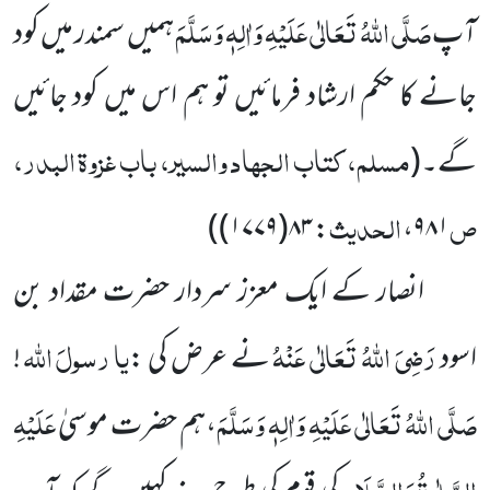
صَلَّی اللہُ تَعَالٰی عَلَیْہِ وَاٰلِہٖ وَسَلَّمَ
آپ
ہمیں سمندر میں کود
جانے کا حکم ارشاد فرمائیں تو ہم اس میں کود جائیں
مسلم، کتاب الجہاد والسیر، باب غزوۃ البدر،
گے۔
(
ص
الحدیث
۸۳(۱۷۷۹))
:
،
۹۸۱
انصار کے ایک معزز سردار حضرت مقداد بن
رَضِیَ اللہُ تَعَالٰی عَنْہُ
یا
رسولَ
اللہ
اسود
نے عرض کی
:
!
صَلَّی اللہُ تَعَالٰی عَلَیْہِ وَاٰلِہٖ وَسَلَّمَ
عَلَیْہِ
،ہم حضرت موسیٰ
الصَّلٰوۃُ وَالسَّلَام