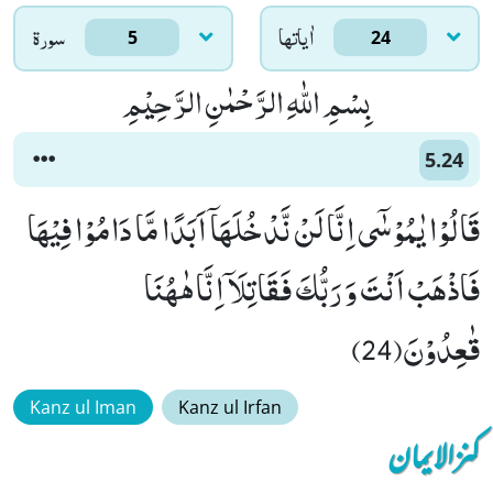
اٰياتها
سورۃ
5
24
بِسْمِ اللّٰهِ الرَّحْمٰنِ الرَّحِیْمِ
5.24
قَالُوْا یٰمُوْسٰۤى اِنَّا لَنْ نَّدْخُلَهَاۤ اَبَدًا مَّا دَامُوْا فِیْهَا
فَاذْهَبْ اَنْتَ وَ رَبُّكَ فَقَاتِلَاۤ اِنَّا هٰهُنَا
قٰعِدُوْنَ(24)
Kanz ul Iman
Kanz ul Irfan
کنزالایمان