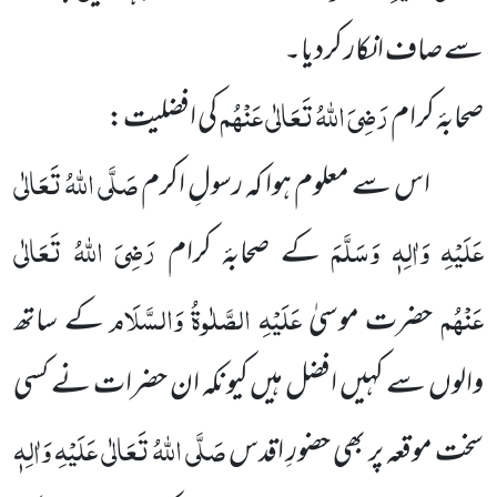
سے صاف انکار کردیا۔
رَضِیَ اللہُ تَعَالٰی عَنْہُم
صحابۂ کرام
کی افضلیت:
صَلَّی اللہُ تَعَالٰی
اس سے معلوم ہوا کہ رسولِ اکرم
عَلَیْہِ وَاٰلِہٖ وَسَلَّمَ
رَضِیَ اللہُ تَعَالٰی
کے صحابۂ کرام
عَنْہُم
عَلَیْہِ الصَّلٰوۃُ وَالسَّلَام
حضرت موسیٰ
کے ساتھ
والوں سے کہیں افضل ہیں کیونکہ ان حضرات نے کسی
صَلَّی اللہُ تَعَالٰی عَلَیْہِ وَاٰلِہٖ
سخت موقعہ پر بھی حضورِ اقدس