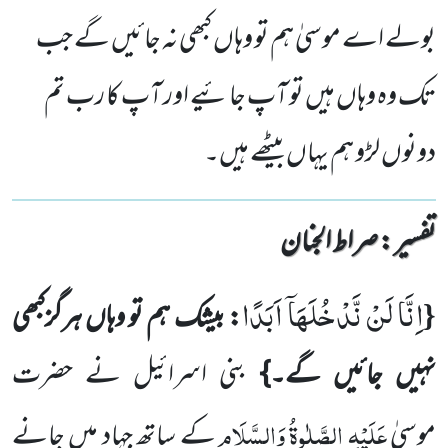
بولے اے موسیٰ ہم تو وہاں کبھی نہ جائیں گے جب
تک وہ وہاں ہیں تو آپ جائیے اور آپ کا رب تم
دونوں لڑو ہم یہاں بیٹھے ہیں۔
تفسیر : ‎صراط الجنان
اِنَّا لَنْ نَّدْخُلَهَاۤ اَبَدًا
{
: بیشک ہم تو وہاں ہرگزکبھی
نہیں جائیں گے۔}
بنی اسرائیل نے حضرت
عَلَیْہِ الصَّلٰوۃُ وَالسَّلَام
موسیٰ
کے ساتھ جہاد میں جانے