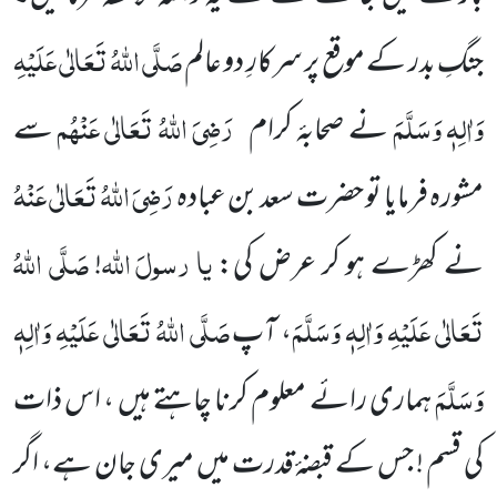
صَلَّی اللہُ تَعَالٰی عَلَیْہِ
جنگِ بدر کے موقع پر سرکارِ دو عالم
وَاٰلِہٖ وَسَلَّمَ
رَضِیَ اللہُ تَعَالٰی عَنْہُم
نے صحابۂ کرام
سے
رَضِیَ اللہُ تَعَالٰی عَنْہُ
مشورہ فرمایا تو حضرت سعد بن عبادہ
یا
رسولَ
اللہ
صَلَّی اللہُ
نے کھڑے ہو کر عرض کی:
!
تَعَالٰی عَلَیْہِ وَاٰلِہٖ وَسَلَّمَ
صَلَّی اللہُ تَعَالٰی عَلَیْہِ وَاٰلِہٖ
، آپ
وَسَلَّمَ
ہماری رائے معلوم کرنا چاہتے ہیں ، اس ذات
کی قسم ! جس کے قبضۂ قدرت میں میری جان ہے، اگر