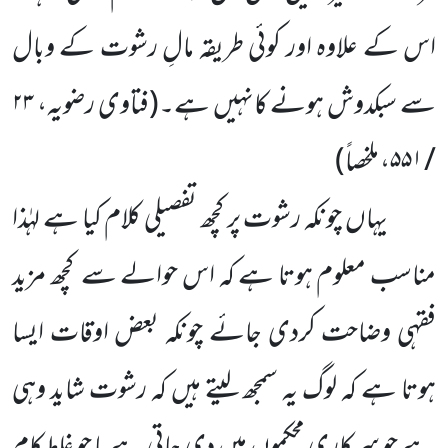
اس کے علاوہ اور کوئی طریقہ مالِ رشوت کے وبال
سے سبکدوش ہونے کانہیں ہے۔
(فتاوی رضویہ،
۲۳
/ ۵۵۱
، ملخصاً)
یہاں چونکہ رشوت پر کچھ تفصیلی کلام کیا ہے لہٰذا
مناسب معلوم ہوتا ہے کہ اس حوالے سے کچھ مزید
فقہی وضاحت کردی جائے چونکہ بعض اوقات ایسا
ہوتا ہے کہ لوگ یہ سمجھ لیتے ہیں کہ رشوت شاید وہی