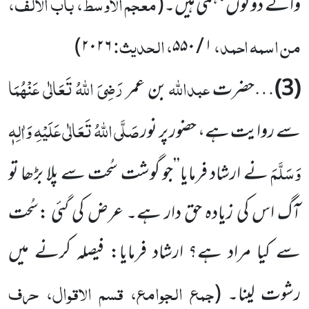
معجم الاوسط، باب الالف،
والے دونوں جہنمی ہیں۔
(
من اسمہ احمد،
، الحدیث:
۲۰۲۶)
۱ / ۵۵۰
عبداللہ
رَضِیَ اللہُ تَعَالٰی عَنْہُمَا
(3)
…حضرت
بن عمر
صَلَّی اللہُ تَعَالٰی عَلَیْہِ وَاٰلِہٖ
سے روایت ہے، حضور پر نور
وَسَلَّمَ
نے ارشاد فرمایا’’جو گوشت سُحت سے پلا بڑھا تو
آگ اس کی زیادہ حق دار ہے۔ عرض کی گئی :سُحت
سے کیا مراد ہے؟ ارشاد فرمایا: فیصلہ کرنے میں
جمع الجوامع، قسم الاقوال، حرف
رشوت لینا۔
(