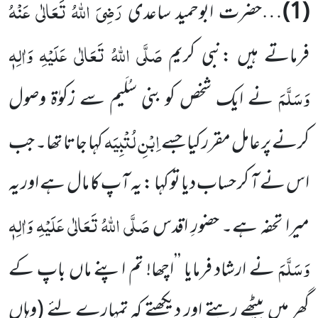
رَضِیَ اللہُ تَعَالٰی عَنْہُ
(1)
…حضرت ابوحمید ساعدی
صَلَّی اللہُ تَعَالٰی عَلَیْہِ وَاٰلِہٖ
فرماتے ہیں :نبی کریم
وَسَلَّمَ
نے ایک شخص کو بنی سُلَیم سے زکوٰۃ وصول
اِبْنِ لُتْبِیَہ
کرنے پر عامل مقرر کیا جسے
کہا جاتا تھا۔ جب
اس نے آ کر حساب دیا تو کہا : یہ آپ کا مال ہے اور یہ
صَلَّی اللہُ تَعَالٰی عَلَیْہِ وَاٰلِہٖ
میرا تحفہ ہے۔ حضورِ اقدس
وَسَلَّمَ
نے ارشاد فرمایا ’’اچھا! تم اپنے ماں باپ کے
گھر میں بیٹھے رہتے اور دیکھتے کہ تمہارے لئے (وہاں