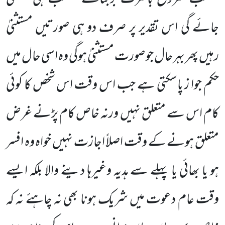
جائے گی اس تقدیر پر صرف دو ہی صورتیں مستثنیٰ
رہیں پھر بہرحال جو صورت مستثنیٰ ہوگی وہ اسی حال میں
حکم جوا ز پاسکتی ہے جب اس وقت اس شخص کا کوئی
کام اس سے متعلق نہیں ورنہ خاص کام پڑنے غرض
متعلق ہونے کے وقت اصلاً اجازت نہیں خواہ وہ افسر
ہو یا بھائی یا پہلے سے ہدیہ وغیرہا دینے والا بلکہ ایسے
وقت عام دعوت میں شریک ہونا بھی نہ چاہئے نہ کہ