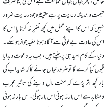
خاص، پھر جہاں جہاں ممانعت ہے اس کی بنا صرف
تہمت و اندیشہ رعایت پر ہے حقیقۃً وجود رعایت ضرور
نہیں کہ اس کاا پنے عمل میں کچھ تغیر نہ کرنا یا اس کا
اس کی عادت بے لوثی سے آگاہ ہونا مفید جواز ہوسکے۔
دنیا کے کام امید ہی پر چلتے ہیں ، جب یہ دعوت و ہدایا
قبول کیا کرے گا تو ضرور خیال جائے گا کہ شاید اب کی
بار کچھ اثر پڑے کہ مفت مال دینے کی تاثیر مجرب
ومشاہد ہے اس بار نہ ہوئی اس بار ہوگی، اس بار نہ ہوئی