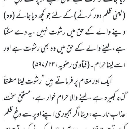
(یعنی ظلم دور کرنے)
کے لئے جو کچھ دیاجائے (وہ)
دینے والے کے حق میں رشوت نہیں ،یہ دے سکتا
ہے، لینے والے کے حق میں وہ بھی رشوت ہے اور
اسے لینا حرام۔
(فتاوی رضویہ،
۲۳ / ۵۹۷)
ایک اور مقام پر فرماتے ہیں ’’رشوت لینا مطلقاً
گناہِ کبیرہ ہے ،لینے والا حرام خوار ہے، مستحقِ سخت
عذابِ نار ہے، دینا اگر بمجبوری اپنے اوپر سے دفعِ ظلم