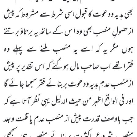
بھی ہدیہ ودعوت کا قبول اسی شرط سے مشروط کہ پیش
از حصولِ منصب بھی وہ ا س کے ساتھ یہ برتاؤ برتتے
ہوں مگر یہ کہ اسے یہ منصب ملنے سے پہلے وہ
فقراتھے اب صاحبِ مال ہوگئے کہ اس تقدیر پر پیش
ازمنصب عدمِ ہدیہ ودعوت بربنائے فقر سمجھا جائے گا
اور فی الواقع اظہر من حیث الدلیل یہی نظر آتا ہے کہ
جب باوصف قدرت پیش از منصب عدم یا قلت وبعد
منصب شروع باکثرت بربنائے منصب ہی سمجھی