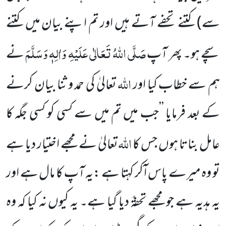
سے) کتنے تحفے آتے ہیں اور تم اپنے بیان میں کتنے
صَلَّی اللہُ تَعَالٰی عَلَیْہِ وَاٰلِہٖ وَسَلَّمَ
سچے ہو۔ پھر آپ
نے
اللہ
ہم سے خطاب کیا اور
تعالیٰ کی حمد و ثنا بیان کرنے
کے بعد فرمایا ’’جب میں تم میں سے کسی کو کسی جگہ کا
اللہ
عامل بناتا ہوں جس کا
تعالیٰ نے مجھے اختیار دیا ہے
تو وہ میرے پاس ا ٓکر کہتا ہے :یہ آپ کا مال ہے اور
یہ ہدیہ ہے جو مجھے تحفۃً دیا گیا ہے۔ یہ کیوں نہ کیا کہ وہ