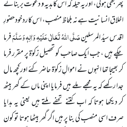
پھر کبھی ہوگی، اور یہ حیلہ کہ اس کا ہدیہ و دعوت بربنائے
اخلاق انسانیت ہے نہ بلحاظ منصب، اس کا رد خود حضورِ
صَلَّی اللہُ تَعَالٰی عَلَیْہِ وَاٰلِہٖ وَسَلَّمَ
اقدس سیدُ المرسلین
فرما
چکے ہیں ، جب ایک صاحب کو تحصیل زکوٰۃ پر مقرر فرما
کر بھیجا تھا انہوں نے اموالِ زکوٰۃ حاضر کئے اور کچھ مال
جدا رکھے کہ یہ مجھے ملے ہیں فرمایا اپنی ماں کے گھر بیٹھ
کر دیکھا ہوتا کہ اب کتنے تحفے ملتے ہیں یعنی یہ ہدایا
صرف اسی منصب کی بنا پر ہیں اگر گھر بیٹھا ہوتا تو کون