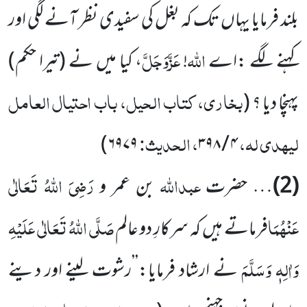
بلند فرمایا یہاں تک کہ بغل کی سفیدی نظر آنے لگی اور
اللہ
عَزَّوَجَلَّ
کہنے لگے :اے
!
، کیا میں نے (تیرا حکم)
بخاری، کتاب الحیل، باب احتیال العامل
پہنچا دیا ؟
(
لیہدی لہ،
، الحدیث:
۶۹۷۹)
۴ / ۳۹۸
عبداللہ
رَضِیَ اللہُ تَعَالٰی
(2)
… حضرت
بن عمر و
عَنْہُمَا
صَلَّی اللہُ تَعَالٰی عَلَیْہِ
فرماتے ہیں کہ سرکارِ دو عالم
وَاٰلِہٖ وَسَلَّمَ
نے ارشاد فرمایا:’’رشوت لینے اور دینے