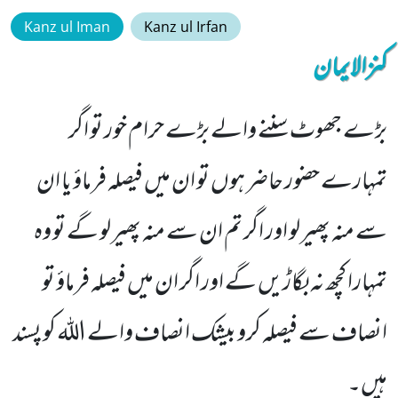
Kanz ul Iman
Kanz ul Irfan
کنزالایمان
بڑے جھوٹ سننے والے بڑے حرام خور تو اگر
تمہارے حضور حاضر ہوں تو ان میں فیصلہ فرماؤ یا ان
سے منہ پھیرلو اور اگر تم ان سے منہ پھیرلو گے تو وہ
تمہارا کچھ نہ بگاڑیں گے اور اگر ان میں فیصلہ فرماؤ تو
انصاف سے فیصلہ کرو بیشک انصاف والے اللہ کو پسند
ہیں۔