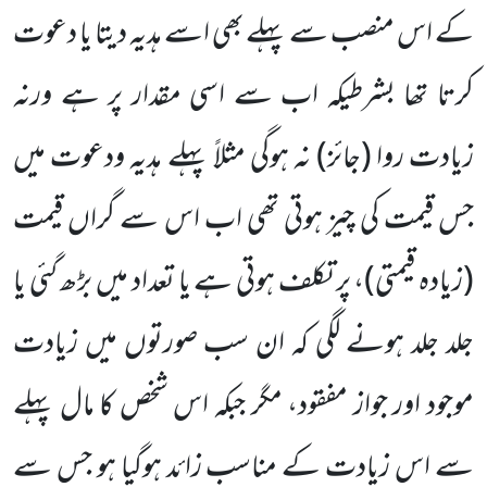
کے اس منصب سے پہلے بھی اسے ہدیہ دیتا یا دعوت
کرتا تھا بشرطیکہ اب سے اسی مقدار پر ہے ورنہ
زیادت روا (جائز) نہ ہوگی مثلاً پہلے ہدیہ ودعوت میں
جس قیمت کی چیز ہوتی تھی اب اس سے گراں قیمت
(زیادہ قیمتی)، پر تکلف ہوتی ہے یا تعداد میں بڑھ گئی یا
جلد جلد ہونے لگی کہ ان سب صورتوں میں زیادت
موجود اور جواز مفقود، مگر جبکہ اس شخص کا مال پہلے
سے اس زیادت کے مناسب زائد ہوگیا ہو جس سے