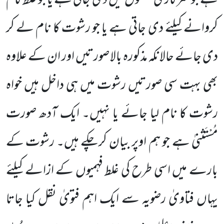
ہے جو سرکاری محکموں میں دی جاتی ہے یا جو غلط کام
کروانے کیلئے دی جاتی ہے یا جو رشوت کا نام لے کر
دی جائے حالانکہ مذکورہ بالا صورتیں اور ان کے علاوہ
بھی بہت سی صورتیں رشوت میں ہی داخل ہیں خواہ
رشوت کا نام لیا جائے یا نہیں۔ ایک آدھ صورت
مُسْتَثنیٰ ہے جو ہم اوپر بیان کرچکے ہیں۔ رشوت کے
بارے میں اسی طرح کی غلط فہمیوں کے ازالے کیلئے
یہاں فتاویٰ رضویہ سے ایک اہم فتویٰ نقل کیا جاتا