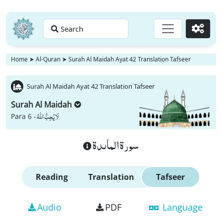
Search
Go
Home
➤
Al-Quran
➤
Surah Al Maidah Ayat 42 Translation Tafseer
Surah Al Maidah Ayat 42 Translation Tafseer
Surah Al Maidah
لَا یُحِبُّ اللّٰهُ
Para 6 -
سورة الماىدة
Reading
Translation
Tafseer
Audio
PDF
Language