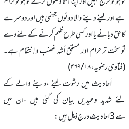
کو ہو تو حرج نہیں اور اپنا آتا وصول کرنے کو ہو تو حرام
ہے اور لینے دینے والا دونوں جہنمی ہیں اور دوسرے
کا حق دبانے یا اور کسی طرح ظلم کرنے کے لئے دے
تو سخت تر حرام اور مستحق اَشَد غضب و اِنتقام ہے۔
(فتاوی رضویہ،
۱۸ / ۴۶۹)
اَحادیث میں رشوت لینے ،دینے والے کے
لئے شدید وعیدیں بیان کی گئی ہیں ،ان میں
سے 3احادیث درج ذیل ہیں :