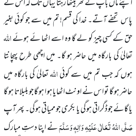
اپنے ماں باپ کے گھر بیٹھا رہتا یہاں تک کہ ا س کے
پاس تحفے آتے۔ خدا کی قسم! تم میں سے جو کوئی بغیر
اللہ
حق کے کسی چیز کو لے گا وہ اسے اٹھا ئے ہوئے
تعالیٰ کی بارگاہ میں حاضر ہو گا۔ میں اچھی طرح پہچانتا
اللہ
ہوں کہ جب تم میں سے کوئی
تعالیٰ کی بارگاہ میں
حاضر ہو گا تو ا س نے اونٹ اٹھایا ہو ا ہو گا جو بلبلاتا ہو گا
یا گائے جو ڈگراتی ہو گی یا بکری جو ممیاتی ہو گی۔ پھر آپ
صَلَّی اللہُ تَعَالٰی عَلَیْہِ وَاٰلِہٖ وَسَلَّمَ
نے اپنا دستِ مبارک