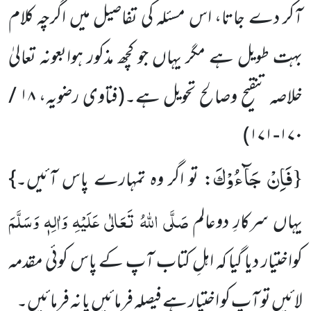
آکر دے جاتا، اس مسئلہ کی تفاصیل میں اگرچہ کلام
بہت طویل ہے مگر یہاں جو کچھ مذکور ہوابعونہ تعالیٰ
خلاصہ تنقیح وصالح تحویل ہے۔
(فتاوی رضویہ،
۱۸ /
۱۷۰-۱۷۱)
فَاِنْ جَآءُوْكَ
{
: تو اگر وہ تمہارے پاس آئیں۔}
صَلَّی اللہُ تَعَالٰی عَلَیْہِ وَاٰلِہٖ وَسَلَّمَ
یہاں سرکارِ دوعالم
کواختیار دیا گیا کہ اہلِ کتاب آپ کے پاس کوئی مقدمہ
لائیں تو آپ کو اختیار ہے فیصلہ فرمائیں یا نہ فرمائیں۔