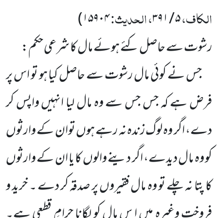
الکاف،
، الحدیث:
۱۵۹۰۴)
۵ / ۳۹۱
رشوت سے حاصل کئے ہوئے مال کا شرعی حکم:
جس نے کوئی مال رشوت سے حاصل کیا ہو تو اس پر
فرض ہے کہ جس جس سے وہ مال لیا انہیں واپس کر
دے، اگر وہ لوگ زندہ نہ رہے ہوں توان کے وارثوں
کو وہ مال دیدے، اگر دینے والوں کا یا ان کے وارثوں
کا پتا نہ چلے تو وہ مال فقیروں پر صدقہ کر دے ۔ خرید و
فروخت وغیرہ میں ا س مال کو لگانا حرامِ قطعی ہے۔