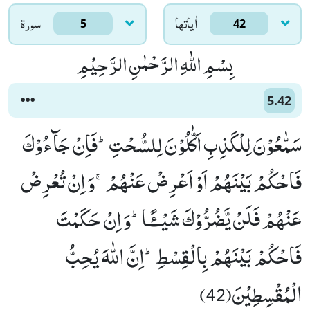
اٰياتها
سورۃ
5
42
بِسْمِ اللّٰهِ الرَّحْمٰنِ الرَّحِیْمِ
5.42
سَمّٰعُوْنَ لِلْكَذِبِ اَكّٰلُوْنَ لِلسُّحْتِؕ-فَاِنْ جَآءُوْكَ
فَاحْكُمْ بَیْنَهُمْ اَوْ اَعْرِضْ عَنْهُمْۚ-وَ اِنْ تُعْرِضْ
عَنْهُمْ فَلَنْ یَّضُرُّوْكَ شَیْــٴًـاؕ-وَ اِنْ حَكَمْتَ
فَاحْكُمْ بَیْنَهُمْ بِالْقِسْطِؕ-اِنَّ اللّٰهَ یُحِبُّ
الْمُقْسِطِیْنَ(42)