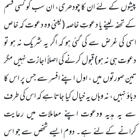
پیشوں کے لئے ان کا چودھری، ان سب کو کسی قسم
کے تحفہ لینے یا دعوتِ خاصہ (یعنی وہ دعوت کہ خاص
اسی کی غرض سے کی گئی ہو کہ اگر یہ شریک نہ ہو تو
دعوت ہی نہ ہو) قبول کرنے کی اصلاً اجازت نہیں مگر
تین صورتوں میں ، اول اپنے افسر سے جس پر اس کا
دباؤ نہیں ، نہ وہاں یہ خیال کیا جاتا ہے کہ اس کی طرف
سے یہ ہدیہ ودعوت اپنے معاملات میں رعایت
کرانے کے لئے ہے۔ دوم ایسے شخص سے جو اس