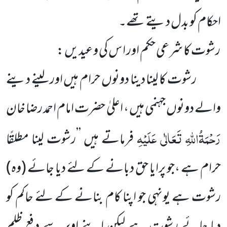
احکام کو بدل دیتے تھے۔
رشوت کا شرعی حکم اور ا س کی وعیدیں :
رشوت کا لینا دینا دونوں حرام ہیں اور لینے دینے
والے دونوں جہنمی ہیں ، اعلیٰ حضرت امام احمد رضا خان
رَحْمَۃُاللہِ تَعَالٰی عَلَیْہِ
فرماتے ہیں ’’رشوت لینا مطلقًا
حرام ہے ،جو پرایا حق دبانے کے لئے دیا جائے (وہ)
رشوت ہے یونہی جو اپنا کام بنانے کے لئے حاکم کو
دیا جائے رشوت ہے لیکن اپنے اوپر سے دفعِ ظلم