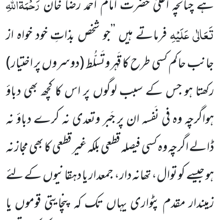
رَحْمَۃُاللہِ
ہے چنانچہ اعلیٰ حضرت امام احمد رضا خان
تَعَالٰی عَلَیْہِ
فرماتے ہیں ’’جو شخص بذاتِ خود خواہ از
جانب حاکم کسی طرح کا قَہر وتَسلُّط (دوسروں پر اختیار)
رکھتا ہو جس کے سبب لوگوں پر اس کا کچھ بھی دباؤ
ہواگرچہ وہ فی نَفسہ ان پر جَبر وتعدی نہ کرے دباؤ نہ
ڈالے اگرچہ وہ کسی فیصلہ قطعی بلکہ غیر قطعی کا بھی مجاز نہ
ہو جیسے کو توال، تھانہ دار، جمعدار یا دہقانیوں کے لئے
زمیندار مقدم پٹواری یہاں تک کہ پنچایتی قوموں یا