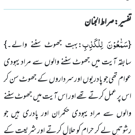
تفسیر : ‎صراط الجنان
سَمّٰعُوْنَ لِلْكَذِبِ
{
:بہت جھوٹ سننے والے۔}
سابقہ آیت میں جھوٹ سننے والوں سے مراد یہودی
عوام تھی جو پادریوں اور سرداروں کے جھوٹ سن کر
اس پر عمل کرتے تھے اور اِس آیت میں جھوٹ سننے
والوں سے مراد یہودی حکمران اور پادری ہیں جو
رشوتیں لے کر حرام کو حلال کرتے اور شریعت کے