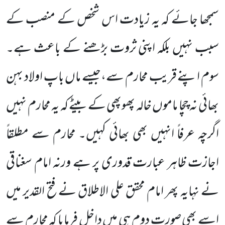
سمجھا جائے کہ یہ زیادت اس شخص کے منصب کے
سبب نہیں بلکہ اپنی ثروت بڑھنے کے باعث ہے۔
سوم اپنے قریب محارم سے،جیسے ماں باپ اولاد بہن
بھائی نہ چچا ماموں خالہ پھوپھی کے بیٹے کہ یہ محارم نہیں
اگرچہ عرفاً انہیں بھی بھائی کہیں۔ محارم سے مطلقاً
اجازت ظاہر عبارت قدوری پر ہے ورنہ امام سغناقی
نے نہایہ پھر امام محقق علی الاطلاق نے فتح القدیر میں
اسے بھی صورت دوم ہی میں داخل فرمایا کہ محارم سے