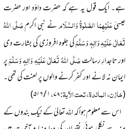
ہے۔ ایک قول یہ ہے کہ حضرت داؤد اور حضرت
عَلَیْہِمَا الصَّلٰوۃُ وَالسَّلَام
صَلَّی اللہُ
عیسیٰ
نے نبی اکرم
تَعَالٰی عَلَیْہِ وَاٰلِہٖ وَسَلَّمَ
کی جلوہ افروزی کی بشارت دی
صَلَّی اللہُ تَعَالٰی عَلَیْہِ وَاٰلِہٖ وَسَلَّمَ
اور تاجدارِ رسالت
پر
ایمان نہ لانے اور کفر کرنے والوں پر لعنت کی تھی۔
خازن، المائدۃ، تحت الآیۃ:
،
)
۱ / ۵۱۶
۷۸
(
اللہ
اس سے معلوم ہوا کہ
تعالیٰ کے نیک بندوں کے