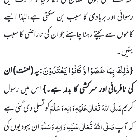
منہ سے نکلی ہوئی نقصان کی دعا دنیا و آخرت میں
رسوائی
اور بربادی کا سبب بن سکتی ہے،لہٰذا ایسے
کاموں سے بچتے رہنا چاہئے جو ان کی ناراضی کا سبب
بنیں۔
ذٰلِكَ بِمَا عَصَوْا وَّ كَانُوْا یَعْتَدُوْنَ
:
{
یہ
(لعنت)
ان
کی نافرمانی اور سرکشی کا
بدلہ ہے۔}
اس میں رسولِ
صَلَّی اللہُ تَعَالٰی عَلَیْہِ وَاٰلِہ وَسَلَّمَ
کریم
کو تسلی دی گئی ہے
صَلَّی اللہُ تَعَالٰی عَلَیْہِ وَاٰلِہٖ وَسَلَّمَ
کہ آپ
ان یہودیوں کی