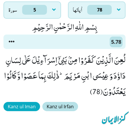
اٰياتها
سورۃ
5
78
بِسْمِ اللّٰهِ الرَّحْمٰنِ الرَّحِیْمِ
5.78
لُعِنَ الَّذِیْنَ كَفَرُوْا مِنْۢ بَنِیْۤ اِسْرَآءِیْلَ عَلٰى لِسَانِ
دَاوٗدَ وَ عِیْسَى ابْنِ مَرْیَمَؕ-ذٰلِكَ بِمَا عَصَوْا وَّ كَانُوْا
یَعْتَدُوْنَ(78)
Kanz ul Iman
Kanz ul Irfan
کنزالایمان