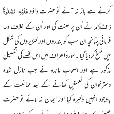
عَلَیْہِ الصَّلٰوۃُ
کرنے سے باز نہ آئے تو حضرت داؤد
وَالسَّلَام
نے اُن پر لعنت کی اور اُن کے خلاف دعا
فرمائی چنانچہ ان سب کو بندروں اور خنزیروں کی شکل
میں مَسخ کردیا گیا ۔سورہ ٔاعراف میں اس قصے کی
تفصیل
مذکور ہے اور اصحابِ مائدہ نے جب نا
زل شدہ
دسترخوان کی نعمتیں کھانے کے بعد ممانعت کے
باوجود انہیں ذخیرہ
کیا اور ایمان نہ لائے تو حضرت