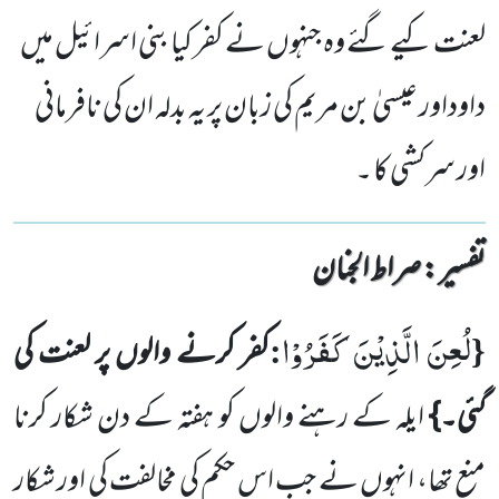
لعنت کیے گئے وہ جنہوں نے کفر کیا بنی اسرائیل میں
داوداور عیسیٰ بن مریم کی زبان پر یہ بدلہ ان کی نافرمانی
اور سرکشی کا ۔
تفسیر : ‎صراط الجنان
لُعِنَ الَّذِیْنَ كَفَرُوْا
:
{
کفر کرنے
والوں پر لعنت کی
گئی۔}
ایلہ کے رہنے والوں کو ہفتہ کے دن شکار کرنا
منع تھا، انہوں نے جب اس حکم کی مخالفت کی اور شکار