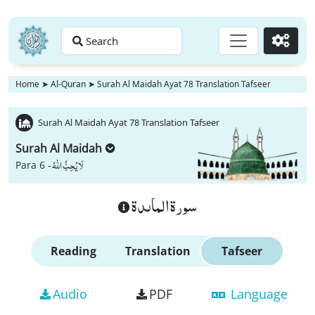
Search
Go
Home
➤
Al-Quran
➤
Surah Al Maidah Ayat 78 Translation Tafseer
Surah Al Maidah Ayat 78 Translation Tafseer
Surah Al Maidah
لَا یُحِبُّ اللّٰهُ
Para 6 -
سورة الماىدة
Reading
Translation
Tafseer
Audio
PDF
Language