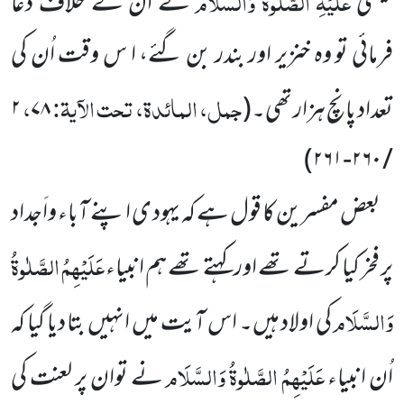
عَلَیْہِ الصَّلٰوۃُ وَالسَّلَام
عیسیٰ
نے اُن کے خلاف دعا
فرمائی تو وہ خنزیر اور بندر بن گئے، ا س وقت اُن کی
جمل، المائدۃ، تحت الآیۃ:
،
تعداد پانچ ہزار تھی۔
(
۷۸
۲
)
/ ۲۶۰-۲۶۱
بعض مفسرین کا قول ہے کہ یہود ی اپنے آباء واَجداد
عَلَیْہِمُ الصَّلٰوۃُ
پر فخر کیا کرتے تھے اور کہتے تھے ہم انبیاء
وَالسَّلَام
کی اولاد ہیں۔ اس آیت میں انہیں بتا دیا گیا کہ
عَلَیْہِمُ الصَّلٰوۃُ وَالسَّلَام
اُن انبیاء
نے توان پر لعنت کی