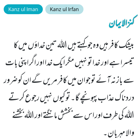
Kanz ul Iman
Kanz ul Irfan
کنزالایمان
بیشک کافر ہیں وہ جو کہتے ہیں اللہ تین خداؤں میں کا
تیسرا ہے اور خدا تو نہیں مگر ایک خدا اور اگر اپنی بات
سے باز نہ آئے تو جو ان میں کافر مریں گے ان کو ضرور
دردناک عذاب پہونچے گا۔ تو کیوں نہیں رجوع کرتے
اللہ کی طرف اور اس سے بخشش مانگتے اور اللہ بخشنے
والا مہربان۔