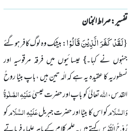
تفسیر : ‎صراط الجنان
لَقَدْ كَفَرَ الَّذِیْنَ قَالُوْا
{
: بیشک وہ لوگ کافر ہوگئے
جنہوں نے کہا۔} عیسائیوں میں فرقہ مرقوسیہ اور
نسطوریہ کا عقیدہ یہ ہے کہ الٰہ تین ہیں ،باپ بیٹا روحُ
اللہ
عَلَیْہِ الصَّلٰوۃُ
القدس،
تعالیٰ کو باپ اور حضرت عیسیٰ
وَالسَّلَام
عَلَیْہِ السَّلَام
کو اس کا بیٹا اور حضرت جبریل
کو
رُوْحُ الْقُدُس کہتے ہیں۔علم کلام کے ماہر علماء فرماتے