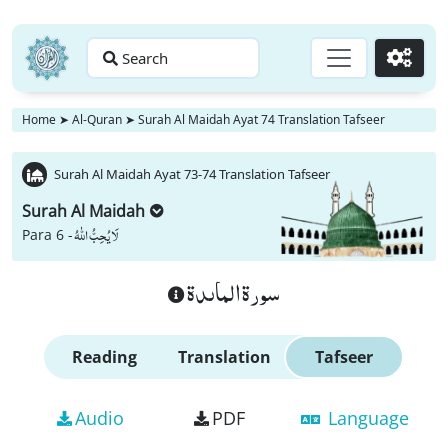
Search
Go
Home
➤
Al-Quran
➤
Surah Al Maidah Ayat 74 Translation Tafseer
Surah Al Maidah Ayat 73-74 Translation Tafseer
Surah Al Maidah
لَا یُحِبُّ اللّٰهُ
Para 6 -
سورة الماىدة
Reading
Translation
Tafseer
Audio
PDF
Language