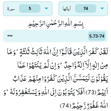
اٰياتها
سورۃ
5
74
بِسْمِ اللّٰهِ الرَّحْمٰنِ الرَّحِیْمِ
5.73-74
لَقَدْ كَفَرَ الَّذِیْنَ قَالُـوْۤا اِنَّ اللّٰهَ ثَالِثُ ثَلٰثَةٍۘ-وَ مَا
مِنْ اِلٰهٍ اِلَّاۤ اِلٰهٌ وَّاحِدٌؕ-وَ اِنْ لَّمْ یَنْتَهُوْا عَمَّا
یَقُوْلُوْنَ لَیَمَسَّنَّ الَّذِیْنَ كَفَرُوْا مِنْهُمْ عَذَابٌ
اَلِیْمٌ(73) اَفَلَا یَتُوْبُوْنَ اِلَى اللّٰهِ وَ یَسْتَغْفِرُوْنَهٗؕ-وَ
اللّٰهُ غَفُوْرٌ رَّحِیْمٌ(74)