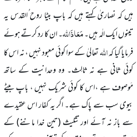
ہیں کہ نصاریٰ کہتے ہیں کہ باپ بیٹا روح ُالقدس یہ
مَعَاذَاللہ
تینوں ایک الٰہ ہیں۔
۔ ان کا رد کرتے ہوئے
اللہ
فرمایا گیا کہ
تعالیٰ کے سوا کوئی معبود نہیں ، نہ اس کا
کوئی ثانی ہے نہ ثالِث۔ وہ وحدانیت کے ساتھ
مَوصوف ہے ،اس کا کوئی شریک نہیں ، باپ بیٹے
بیوی سب سے پاک ہے۔ اگر یہ کفار اس عقیدے
سے باز نہ آئے اور تثلیث (تین خدا ماننے) کے