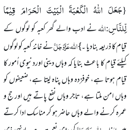
جَعَلَ اللّٰهُ الْكَعْبَةَ الْبَیْتَ الْحَرَامَ قِیٰمًا
{
لِّلنَّاسِ
:اللہ
نے ادب والے گھر کعبہ کو لوگوں کے
اللہ
عَزَّوَجَلَّ
قیام کا ذریعہ بنادیا ۔}
نے خانۂ
کعبہ کو لوگوں
کیلئے قیام کا باعث بنایا کہ وہاں دینی اوردنیوی اُمور کا
قیام ہوتا ہے، خوفزدہ وہاں پناہ لیتا ہے، ضعیفوں کو
وہاں امن ملتا ہے، تاجر وہاں نفع پاتے ہیں اور حج و
عمرہ کرنے والے وہاں حاضر ہو کر مناسک ادا کرتے
اللہ عَزَّوَجَلَّ