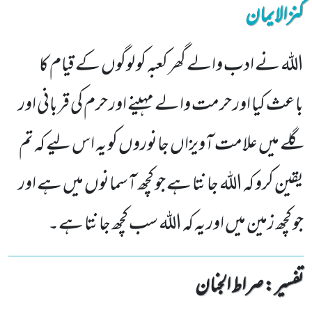
کنزالایمان
اللہ نے ادب والے گھر کعبہ کو لوگوں کے قیام کا
باعث کیا اور حرمت والے مہینے اور حرم کی قربانی اور
گلے میں علامت آویزاں جانوروں کو یہ اس لیے کہ تم
یقین کرو کہ اللہ جانتا ہے جو کچھ آسمانوں میں ہے اور
جو کچھ زمین میں اور یہ کہ اللہ سب کچھ جانتا ہے۔
تفسیر : ‎صراط الجنان