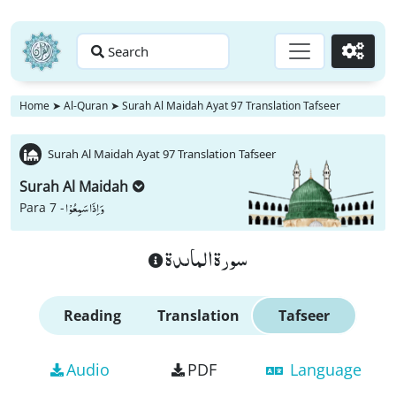
Search
Go
Home
➤
Al-Quran
➤
Surah Al Maidah Ayat 97 Translation Tafseer
Surah Al Maidah Ayat 97 Translation Tafseer
Surah Al Maidah
وَ اِذَا سَمِعُوْا
Para 7 -
سورة الماىدة
Reading
Translation
Tafseer
Audio
PDF
Language