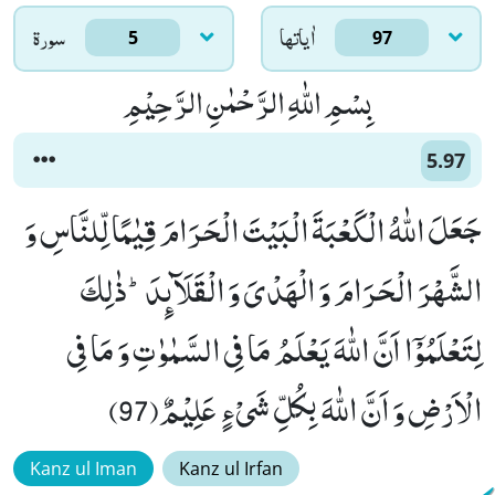
اٰياتها
سورۃ
5
97
بِسْمِ اللّٰهِ الرَّحْمٰنِ الرَّحِیْمِ
5.97
جَعَلَ اللّٰهُ الْكَعْبَةَ الْبَیْتَ الْحَرَامَ قِیٰمًا لِّلنَّاسِ وَ
الشَّهْرَ الْحَرَامَ وَ الْهَدْیَ وَ الْقَلَآىٕدَؕ-ذٰلِكَ
لِتَعْلَمُوْۤا اَنَّ اللّٰهَ یَعْلَمُ مَا فِی السَّمٰوٰتِ وَ مَا فِی
الْاَرْضِ وَ اَنَّ اللّٰهَ بِكُلِّ شَیْءٍ عَلِیْمٌ(97)
Kanz ul Iman
Kanz ul Irfan