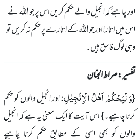
اور چاہئے کہ انجیل والے حکم کریں اس پر جو اللہ نے
اس میں اتارا اور جو اللہ کے اتارے پر حکم نہ کریں تو
وہی لوگ فاسق ہیں۔
تفسیر : ‎صراط الجنان
وَ لْیَحْكُمْ اَهْلُ الْاِنْجِیْلِ
:
{
اور انجیل والوں کو حکم
کرنا چاہیے۔} اس آیت کا ایک معنی یہ ہے کہ انجیل
والوں کو بھی اسی کے مطابق حکم کرنا چاہیے