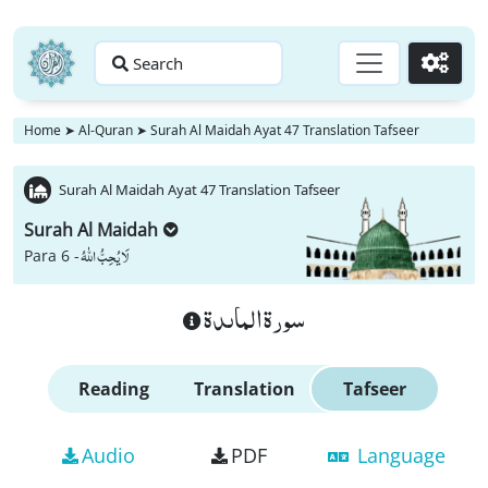
Search
Go
Home
➤
Al-Quran
➤
Surah Al Maidah Ayat 47 Translation Tafseer
Surah Al Maidah Ayat 47 Translation Tafseer
Surah Al Maidah
لَا یُحِبُّ اللّٰهُ
Para 6 -
سورة الماىدة
Reading
Translation
Tafseer
Audio
PDF
Language