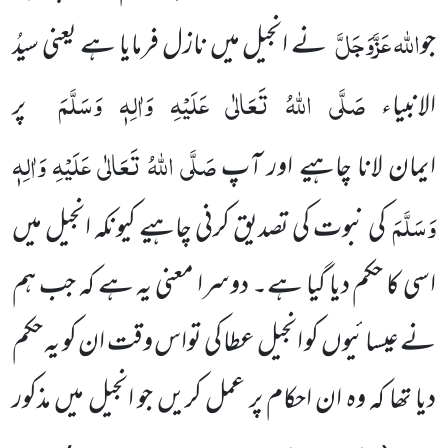
اللہ
عَزَّوَجَلَّ
جو
نے انجیل میں نازل فرمایا ہے یعنی سیدُ
صَلَّی اللہُ تَعَالٰی عَلَیْہِ وَاٰلِہٖ وَسَلَّمَ
الانبیاء
پر
صَلَّی اللہُ تَعَالٰی عَلَیْہِ وَاٰلِہٖ
ایمان لانا چاہیے اور آپ
وَسَلَّمَ
کی نبوت کی تصدیق کرنی چاہیے کیونکہ انجیل میں
اسی کا حکم دیا گیا ہے۔ دوسرا معنی یہ ہے کہ جب ہم
نے عیسائیوں کو انجیل عطا کی تواس وقت ان کو یہ حکم
دیا تھا کہ وہ ان احکام پر عمل کریں جو انجیل میں مذکور