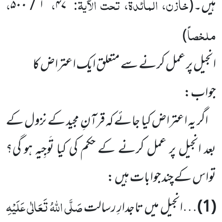
خازن، المائدۃ، تحت الآیۃ:
،
،
ہیں۔(
۴۷
۱ / ۵۰۰
ملخصاً
)
انجیل پر عمل کرنے سے متعلق ایک اعتراض کا
جواب:
اگر یہ اعتراض کیا جائے کہ قرآنِ مجید کے نزول کے
بعد انجیل پر عمل کرنے کے حکم کی کیا تَوجِیہ ہو گی؟
تواس کے چند جوابات ہیں :
صَلَّی اللہُ تَعَالٰی عَلَیْہِ
(1)
…انجیل میں تاجدارِ رسالت