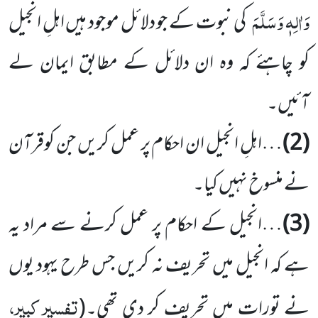
وَاٰلِہٖ وَسَلَّمَ
کی نبوت کے جو دلائل موجود ہیں اہلِ انجیل
کو چاہئے کہ وہ ان دلائل کے مطابق ایمان لے
آئیں۔
(2)
…اہلِ انجیل ان احکام پر عمل کریں جن کوقرآن
نے منسوخ نہیں کیا۔
(3)
…انجیل کے احکام پر عمل کرنے سے مراد یہ
ہے کہ انجیل میں تحریف نہ کریں جس طرح یہود یوں
تفسیر کبیر،
نے تورات میں تحریف کر دی تھی۔(