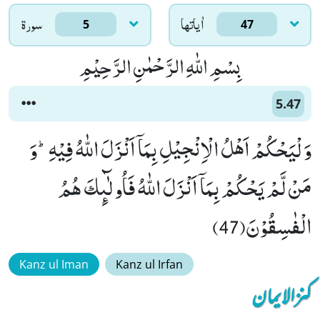
اٰياتها
سورۃ
5
47
بِسْمِ اللّٰهِ الرَّحْمٰنِ الرَّحِیْمِ
5.47
وَ لْیَحْكُمْ اَهْلُ الْاِنْجِیْلِ بِمَاۤ اَنْزَلَ اللّٰهُ فِیْهِؕ-وَ
مَنْ لَّمْ یَحْكُمْ بِمَاۤ اَنْزَلَ اللّٰهُ فَاُولٰٓىٕكَ هُمُ
الْفٰسِقُوْنَ(47)
Kanz ul Iman
Kanz ul Irfan
کنزالایمان