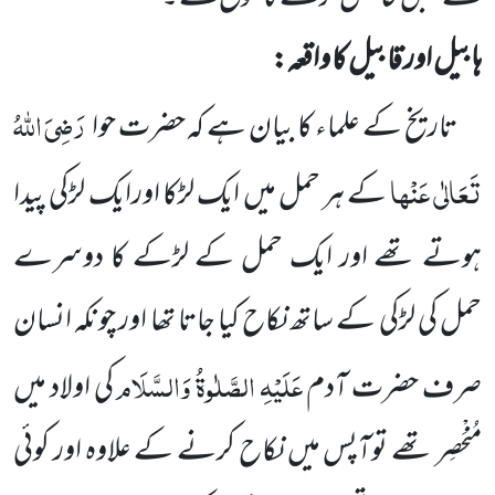
ہابیل اور قابیل کا واقعہ:
رَضِیَ اللہُ
تاریخ کے علماء کا بیان ہے کہ حضرت حوا
تَعَالٰی عَنْہا
کے ہر حمل میں ایک لڑکا اورایک لڑکی پیدا
ہوتے تھے
اور ایک حمل کے لڑکے کا دوسرے
حمل کی لڑکی کے ساتھ نکاح کیا جاتا تھا اور چونکہ انسان
عَلَیْہِ الصَّلٰوۃُ وَالسَّلَام
صرف حضرت آدم
کی اولاد میں
مُنْحَصِر تھے توآپس میں نکاح کرنے کے علاوہ اور کوئی