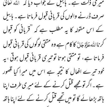
اللہ
میری ذلت ہے۔ ہابیل نے جواب دیا کہ’’
تعالیٰ
صرف ڈرنے والوں کی قربانی قبول فرماتا ہے۔ ہابیل
کے اس مقولہ کا یہ مطلب ہے کہ ’’قربانی کو قبول
اللہ
عَزَّوَجَلَّ
کرنا
کا کام ہے وہ متقی لوگوں کی قربانی قبول
فرماتا ہے، تو متقی ہوتا تو تیری قربانی قبول ہوتی ،یہ
خود تیرے افعال کا نتیجہ ہے اس میں میرا کیا قصور
ہے۔ اگر تو مجھے قتل کرنے کے لئے میری طرف اپنا
ہاتھ بڑھائے گا تو میں تجھے قتل کرنے کے لئے اپنا ہاتھ