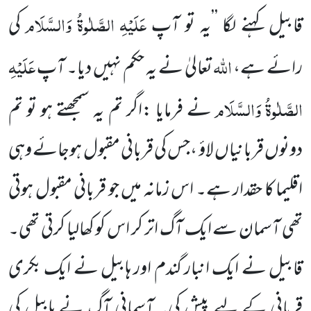
عَلَیْہِ الصَّلٰوۃُ وَالسَّلَام
قابیل کہنے لگا ’’یہ تو آپ
کی
اللہ
عَلَیْہِ
رائے ہے،
تعالیٰ نے یہ حکم نہیں دیا۔ آپ
الصَّلٰوۃُ وَالسَّلَام
نے فرمایا :اگر تم یہ سمجھتے ہو تو تم
دونوں قربانیاں لاؤ ،جس کی قربانی مقبول ہوجائے وہی
اقلیما کا حقدار ہے۔ اس زمانہ میں جو قربانی مقبول ہوتی
تھی آسمان سے ایک آگ اتر کر اس کو کھالیا کرتی تھی۔
قابیل نے ایک انبار گندم اور ہابیل نے ایک بکری
قربانی کے لیے پیش کی۔ آسمانی آگ نے ہابیل کی