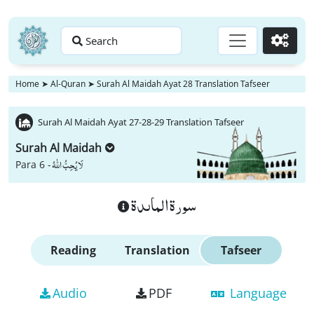
Search
Go
Home
➤
Al-Quran
➤
Surah Al Maidah Ayat 28 Translation Tafseer
Surah Al Maidah Ayat 27-28-29 Translation Tafseer
Surah Al Maidah
لَا یُحِبُّ اللّٰهُ
Para 6 -
سورة الماىدة
Reading
Translation
Tafseer
Audio
PDF
Language