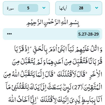
اٰياتها
سورۃ
5
28
بِسْمِ اللّٰهِ الرَّحْمٰنِ الرَّحِیْمِ
5.27-28-29
وَ اتْلُ عَلَیْهِمْ نَبَاَ ابْنَیْ اٰدَمَ بِالْحَقِّۘ-اِذْ قَرَّبَا
قُرْبَانًا فَتُقُبِّلَ مِنْ اَحَدِهِمَا وَ لَمْ یُتَقَبَّلْ مِنَ
الْاٰخَرِؕ-قَالَ لَاَقْتُلَنَّكَؕ-قَالَ اِنَّمَا یَتَقَبَّلُ اللّٰهُ مِنَ
الْمُتَّقِیْنَٜ (27) لَىٕنْۢ بَسَطْتَّ اِلَیَّ یَدَكَ لِتَقْتُلَنِیْ مَاۤ
اَنَا بِبَاسِطٍ یَّدِیَ اِلَیْكَ لِاَقْتُلَكَۚ-اِنِّیْۤ اَخَافُ اللّٰهَ