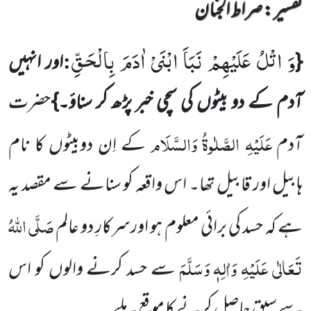
تفسیر : ‎صراط الجنان
وَ اتْلُ عَلَیْهِمْ نَبَاَ ابْنَیْ اٰدَمَ بِالْحَقِّ
:
{
اور انہیں
آدم کے دو بیٹوں کی سچی خبر پڑھ کر سناؤ۔}
حضرت
عَلَیْہِ الصَّلٰوۃُ وَالسَّلَام
آدم
کے اِن دوبیٹوں کا نام
ہابیل اور قابیل تھا۔ اس واقعہ کو سنانے سے مقصد یہ
صَلَّی اللہُ
ہے کہ حسد کی برائی معلوم ہو اورسرکارِ دو عالم
تَعَالٰی عَلَیْہِ وَاٰلِہٖ وَسَلَّمَ
سے حسد کرنے والوں کو اس
سے سبق حاصل کرنے کا موقع ملے ۔