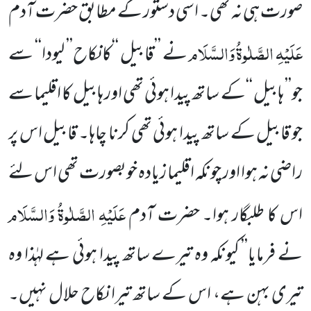
صورت ہی نہ تھی۔ اسی دستور کے مطابق حضرت آدم
عَلَیْہِ
الصَّلٰوۃُ وَالسَّلَام
نے ’’قابیل ‘‘کا نکاح’’ لیودا‘‘ سے
جو’’ ہابیل ‘‘کے ساتھ پیدا ہوئی تھی اور ہابیل کا اقلیما سے
جو قابیل کے ساتھ پیدا ہوئی تھی کرنا چاہا۔ قابیل اس پر
راضی نہ ہوا اور چونکہ اقلیما زیادہ خوبصورت تھی اس لئے
عَلَیْہِ الصَّلٰوۃُ وَالسَّلَام
اس کا طلبگار ہوا۔ حضرت آدم
نے فرمایا’’ کیونکہ وہ تیرے ساتھ پیدا ہوئی ہے لہٰذا وہ
تیری بہن ہے، اس کے ساتھ تیرا نکاح حلال نہیں۔