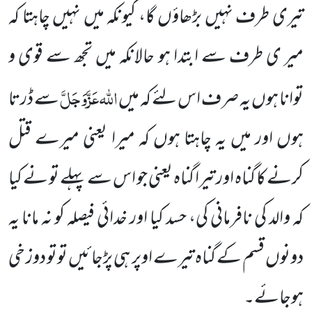
تیری طرف نہیں بڑھاؤں گا، کیونکہ میں نہیں چاہتا کہ
میر ی طرف سے ابتدا ہو حالانکہ میں تجھ سے قوی و
اللہ
عَزَّوَجَلَّ
توانا ہوں یہ صرف اس لئے کہ میں
سے ڈرتا
ہوں اور میں یہ چاہتا ہوں کہ میرا یعنی میرے قتل
کرنے کا گناہ اور تیرا گناہ یعنی جو اس سے پہلے تو نے کیا
کہ والد کی نافرمانی کی، حسد کیا اور خدائی فیصلہ کو نہ مانا یہ
دونوں قسم کے گناہ تیرے اوپر ہی پڑجائیں توتو دوز خی
ہوجائے۔