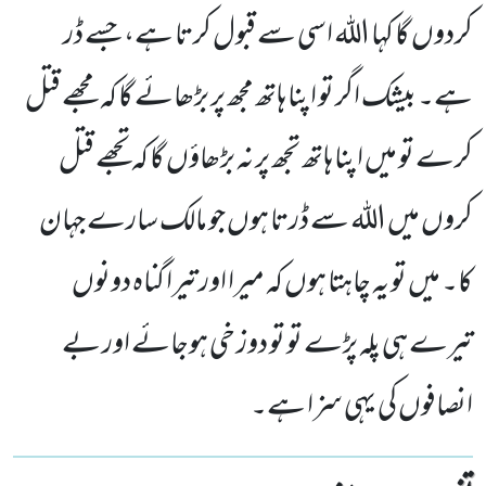
کردوں گا کہا اللہ اسی سے قبول کرتا ہے، جسے ڈر
ہے۔ بیشک اگر تو اپنا ہاتھ مجھ پر بڑھائے گا کہ مجھے قتل
کرے تو میں اپنا ہاتھ تجھ پر نہ بڑھاؤں گا کہ تجھے قتل
کروں میں اللہ سے ڈرتا ہوں جو مالک سارے جہان
کا۔ میں تو یہ چاہتا ہوں کہ میرا اور تیرا گناہ دونوں
تیرے ہی پلہ پڑے تو تو دوز خی ہوجائے اور بے
انصافوں کی یہی سزا ہے۔