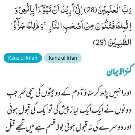
رَبَّ الْعٰلَمِیْنَ(28) اِنِّیْۤ اُرِیْدُ اَنْ تَبُوْٓءَاۡ بِاِثْمِیْ وَ
اِثْمِكَ فَتَكُوْنَ مِنْ اَصْحٰبِ النَّارِۚ-وَ ذٰلِكَ جَزٰٓؤُا
الظّٰلِمِیْنَۚ (29)
Kanz ul Iman
Kanz ul Irfan
کنزالایمان
اور انہیں پڑھ کر سناؤ آدم کے دو بیٹوں کی سچی خبر جب
دونوں نے ایک ایک نیاز پیش کی تو ایک کی قبول ہوئی
اور دوسرے کی نہ قبول ہوئی بولا قسم ہے میں تجھے قتل