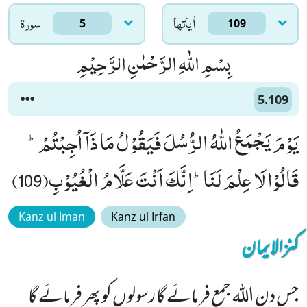
اٰياتها
سورۃ
5
109
بِسْمِ اللّٰهِ الرَّحْمٰنِ الرَّحِیْمِ
5.109
یَوْمَ یَجْمَعُ اللّٰهُ الرُّسُلَ فَیَقُوْلُ مَا ذَاۤ اُجِبْتُمْؕ-
قَالُوْا لَا عِلْمَ لَنَاؕ-اِنَّكَ اَنْتَ عَلَّامُ الْغُیُوْبِ(109)
Kanz ul Iman
Kanz ul Irfan
کنزالایمان
جس دن اللہ جمع فرمائے گا رسولوں کو پھر فرمائے گا