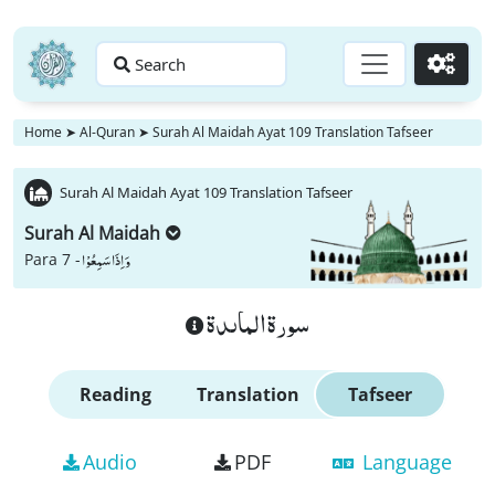
Search
Go
Home
➤
Al-Quran
➤
Surah Al Maidah Ayat 109 Translation Tafseer
Surah Al Maidah Ayat 109 Translation Tafseer
Surah Al Maidah
وَ اِذَا سَمِعُوْا
Para 7 -
سورة الماىدة
Reading
Translation
Tafseer
Audio
PDF
Language