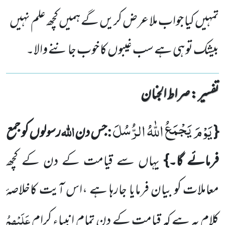
تمہیں کیا جواب ملا عرض کریں گے ہمیں کچھ علم نہیں
بیشک تو ہی ہے سب غیبوں کا خوب جاننے والا۔
تفسیر : ‎صراط الجنان
یَوْمَ یَجْمَعُ اللّٰهُ الرُّسُلَ
:
اللہ
{
جس دن
رسولوں کو جمع
فرمائے گا۔}
یہاں سے قیامت کے دن کے کچھ
معاملات کو بیان فرمایا جارہا ہے ،اس آیت کا
خلاصۂ
عَلَیْہِمُ
کلام یہ ہے کہ قیامت کے دن تمام انبیاءِ کرام