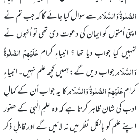
الصَّلٰوۃُ وَالسَّلَام
سے سوال کیا
جائے گا کہ جب تم نے
اپنی اُمتوں کو ایمان کی دعوت دی تھی تو اُنہوں نے
عَلَیْہِمُ الصَّلٰوۃُ
تمہیں کیا جواب دیا تھا ؟ انبیاءِ کرام
وَالسَّلَام
جواب دیں گے: ہمیں کچھ علم نہیں۔ انبیاءِ
عَلَیْہِمُ الصَّلٰوۃُ وَالسَّلَام
کرام
کا یہ جواب اُن کے کمالِ
ادب کی شان ظاہر
کرتا ہے کہ وہ علمِ الٰہی کے حضور
اپنے علم کو بالکل نظر میں نہ لائیں گے اور قابلِ ذکر