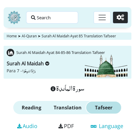
Search
Go
Home
➤
Al-Quran
➤
Surah Al Maidah Ayat 85 Translation Tafseer
Surah Al Maidah Ayat 84-85-86 Translation Tafseer
Surah Al Maidah
وَ اِذَا سَمِعُوْا
Para 7 -
سورة الماىدة
Reading
Translation
Tafseer
Audio
PDF
Language