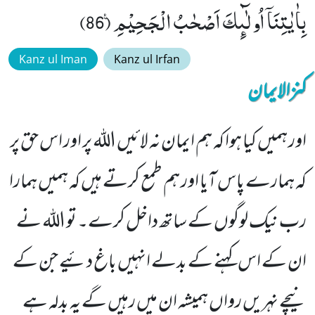
بِاٰیٰتِنَاۤ اُولٰٓىٕكَ اَصْحٰبُ الْجَحِیْمِ۠ (86)
Kanz ul Iman
Kanz ul Irfan
کنزالایمان
اور ہمیں کیا ہوا کہ ہم ایمان نہ لائیں اللہ پر اور اس حق پر
کہ ہمارے پاس آیا اور ہم طمع کرتے ہیں کہ ہمیں ہمارا
رب نیک لوگوں کے ساتھ داخل کرے۔ تو اللہ نے
ان کے اس کہنے کے بدلے انہیں باغ دئیے جن کے
نیچے نہریں رواں ہمیشہ ان میں رہیں گے یہ بدلہ ہے