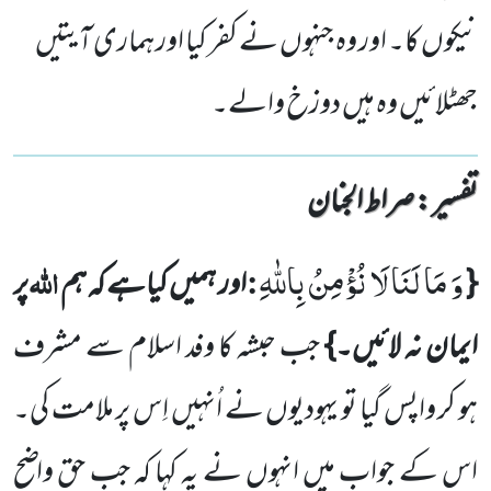
نیکوں کا۔ اور وہ جنہوں نے کفر کیا اور ہماری آیتیں
جھٹلائیں وہ ہیں دوزخ والے۔
تفسیر : ‎صراط الجنان
وَ مَا لَنَا لَا نُؤْمِنُ بِاللّٰهِ
:
اللہ
{
اور ہمیں کیاہے کہ ہم
پر
ایمان نہ لائیں۔}
جب حبشہ کا وفد اسلام سے مشرف
ہو کر واپس گیا تو یہودیوں نے اُنہیں اِس پر ملامت کی۔
اس کے جواب میں انہوں نے یہ کہا کہ جب حق واضح