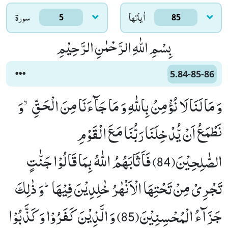
اٰياتها
سورۃ
5
85
بِسْمِ اللّٰهِ الرَّحْمٰنِ الرَّحِیْمِ
5.84-85-86
وَ مَا لَنَا لَا نُؤْمِنُ بِاللّٰهِ وَ مَا جَآءَنَا مِنَ الْحَقِّۙ-وَ
نَطْمَعُ اَنْ یُّدْخِلَنَا رَبُّنَا مَعَ الْقَوْمِ
الصّٰلِحِیْنَ(84) فَاَثَابَهُمُ اللّٰهُ بِمَا قَالُوْا جَنّٰتٍ
تَجْرِیْ مِنْ تَحْتِهَا الْاَنْهٰرُ خٰلِدِیْنَ فِیْهَاؕ-وَ ذٰلِكَ
جَزَآءُ الْمُحْسِنِیْنَ(85) وَ الَّذِیْنَ كَفَرُوْا وَ كَذَّبُوْا