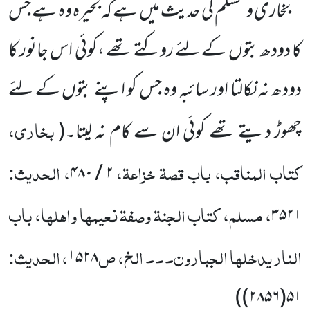
بخاری و مسلم کی حدیث میں ہے کہ بحیرہ وہ ہے جس
کا دودھ بتوں کے لئے روکتے تھے ،کوئی اس جانور کا
دودھ نہ نکالتا اور سائبہ وہ جس کو اپنے بتوں کے لئے
بخاری،
چھوڑ دیتے تھے کوئی ان سے کام نہ لیتا۔
(
کتاب المناقب، باب قصۃ خزاعۃ،
، الحدیث:
۲ / ۴۸۰
، مسلم، کتاب الجنۃ وصفۃ نعیمہا واہلہا، باب
۳۵۲۱
النار یدخلہا الجبارون۔۔۔ الخ، ص
، الحدیث:
۱۵۲۸
)
۵۱(۲۸۵۶)