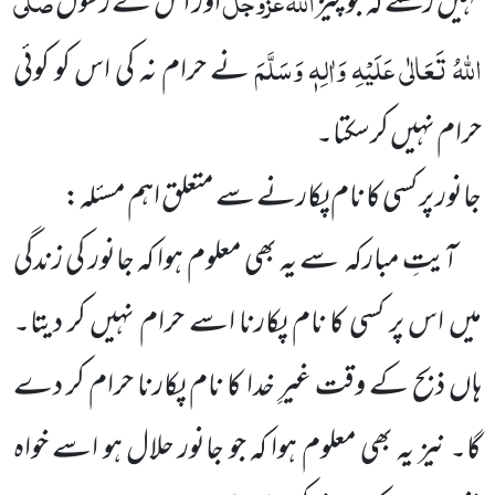
نہیں رکھتے کہ جو چیز
اور اس کے رسُول
اللہُ تَعَالٰی عَلَیْہِ وَاٰلِہٖ وَسَلَّمَ
نے حرام نہ کی اس کو کوئی
حرام نہیں کرسکتا۔
جانور پر کسی کا نام پکارنے سے متعلق اہم مسئلہ
:
آیتِ مبارکہ سے یہ بھی معلوم ہوا کہ جانور کی زندگی
میں اس پر کسی کا نام پکارنا اسے حرام نہیں کر دیتا۔
ہاں ذبح کے وقت غیرِ خدا کا نام پکارنا حرام کر دے
گا۔ نیز یہ بھی معلوم ہوا کہ جو جانور حلال ہو اسے خواہ