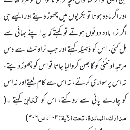
جن دیتی تو اگر ساتواں بچہ نر ہوتا توا س کو مرد کھاتے
اور اگر مادہ ہوتا تو بکریوں میں چھوڑ دیتے اور ایسے ہی
اگر نر، مادہ دونوں ہوتے تو کہتے کہ یہ اپنے بھائی سے
مل گئی، اس کو وَصِیْلَہ کہتے اور جب نراونٹ سے دس
مرتبہ اونٹنی کو گابھن کروالیا جاتا تو اس کو چھوڑ دیتے،
نہ اس پر سواری کرتے، نہ اس سے کام لیتے اور نہ اس
اَلْحَامِیْ
کو چارے پانی سے روکتے، اس کو
کہتے ۔
(
مدارک، المائدۃ، تحت الآیۃ:
، ص
)
۳۰۶
۱۰۳