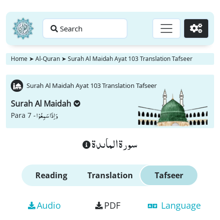
Search
Go
Home
➤
Al-Quran
➤
Surah Al Maidah Ayat 103 Translation Tafseer
Surah Al Maidah Ayat 103 Translation Tafseer
Surah Al Maidah
وَ اِذَا سَمِعُوْا
Para 7 -
سورة الماىدة
Reading
Translation
Tafseer
Audio
PDF
Language