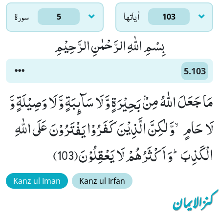
اٰياتها
سورۃ
5
103
بِسْمِ اللّٰهِ الرَّحْمٰنِ الرَّحِیْمِ
5.103
مَا جَعَلَ اللّٰهُ مِنْۢ بَحِیْرَةٍ وَّ لَا سَآىٕبَةٍ وَّ لَا وَصِیْلَةٍ وَّ
لَا حَامٍۙ-وَّ لٰكِنَّ الَّذِیْنَ كَفَرُوْا یَفْتَرُوْنَ عَلَى اللّٰهِ
الْكَذِبَؕ-وَ اَكْثَرُهُمْ لَا یَعْقِلُوْنَ(103)
Kanz ul Iman
Kanz ul Irfan
کنزالایمان