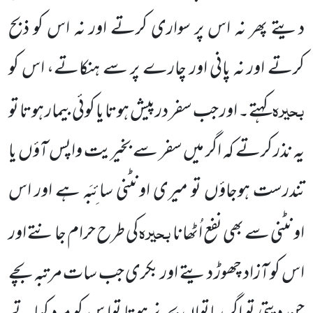
دیتے پھر نہ اس پر سواری کرتے اور نہ اس کو ذبح
کرتے اور نہ پانی اور چارے پر سے ہنکاتے، اس کو
بحیرہ
کہتے۔ اور جب سفر درپیش ہوتا یا کوئی بیمار ہوتا تو
یہ نذر کرتے کہ اگر میں سفر سے بخیریت واپس آؤں یا
تندرست ہوجاؤں تو میری اونٹنی سائِبَہ ہے اور اس
بحیرہ
اونٹنی سے بھی نفع اُٹھانا
کی طرح حرام جانتے اور
اس کو آزاد چھوڑ دیتے اور بکری جب سات مرتبہ بچے