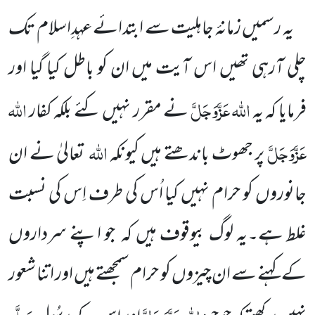
یہ رسمیں زمانۂ جاہلیت سے ابتدائے عہدِاسلام تک
چلی آرہی تھیں اس آیت میں ان کو باطل کیا گیا اور
اللہ عَزَّوَجَلَّ
اللہ
فرمایا کہ یہ
نے مقرر نہیں کئے بلکہ کفار
عَزَّوَجَلَّ
اللہ
پر جھوٹ باندھتے ہیں کیونکہ
تعالیٰ نے ان
جانوروں کو حرام نہیں کیا اُس کی طرف اِس کی نسبت
غلط ہے۔یہ لوگ بیوقوف ہیں کہ جو اپنے سرداروں
کے کہنے سے ان چیزوں کو حرام سمجھتے ہیں اور اتنا شعور
اللہ
عَزَّوَجَلَّ
صَلَّی