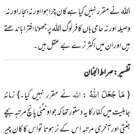
اللہ نے مقرر نہیں کیا ہے کان چِرا ہوا اور نہ بجار اور نہ
وصیلہ اور نہ حامی ہاں کافر لوگ اللہ پر جھوٹا افترا باندھتے
ہیں اور ان میں اکثر نرے بے عقل ہیں۔
تفسیر : ‎صراط الجنان
مَا جَعَلَ اللّٰهُ
اللہ
{
:
نے مقرر نہیں کیا۔} زمانۂ
جاہلیت میں کفار کا یہ دستور تھا کہ جو اونٹنی پانچ مرتبہ بچے
جنتی اور آخری مرتبہ اس کے نر ہوتا تواس کا کان چیر