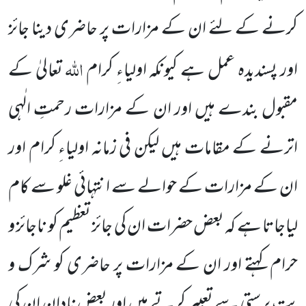
کرنے کے لئے ان کے مزارات پر حاضری دینا جائز
اللہ
اور پسندیدہ
عمل ہے کیونکہ اولیاءِ کرام
تعالیٰ کے
مقبول بندے ہیں اور ان کے مزارات رحمتِ الٰہی
اترنے کے مقامات ہیں لیکن فی زمانہ اولیاءِ کرام اور
ان کے مزارات کے حوالے سے انتہائی غلو سے کام
لیاجاتا ہے کہ بعض حضرات ان کی جائز تعظیم کو ناجائز و
حرام کہتے اور ان کے مزارات پر حاضری کو شرک و
بت پرستی سے تعبیر کرتے ہیں اور بعض نادان ان کی