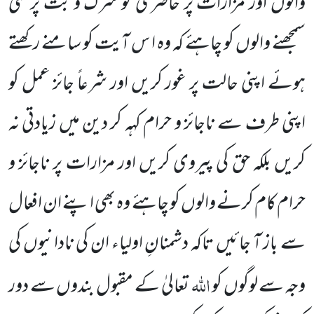
والوں اور مزارات پر حاضری کو شرک و بت پرستی
سمجھنے والوں کو چاہئے کہ وہ ا س آیت کو سامنے رکھتے
ہوئے اپنی حالت پر غور کریں اور شرعاً جائز عمل کو
اپنی طرف سے ناجائز و حرام کہہ کر دین میں زیادتی نہ
کریں بلکہ حق کی پیروی کریں اور مزارات پر ناجائز و
حرام کام کرنے والوں کو چاہئے وہ بھی اپنے ان افعال
سے باز آ جائیں تاکہ دشمنانِ اولیاء ان کی نادانیوں کی
اللہ
وجہ سے لوگوں کو
تعالیٰ کے مقبول بندوں سے دور