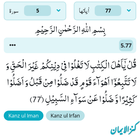
اٰياتها
سورۃ
5
77
بِسْمِ اللّٰهِ الرَّحْمٰنِ الرَّحِیْمِ
5.77
قُلْ یٰۤاَهْلَ الْكِتٰبِ لَا تَغْلُوْا فِیْ دِیْنِكُمْ غَیْرَ الْحَقِّ وَ
لَا تَتَّبِعُوْۤا اَهْوَآءَ قَوْمٍ قَدْ ضَلُّوْا مِنْ قَبْلُ وَ اَضَلُّوْا
كَثِیْرًا وَّ ضَلُّوْا عَنْ سَوَآءِ السَّبِیْلِ۠ (77)
Kanz ul Iman
Kanz ul Irfan
کنزالایمان