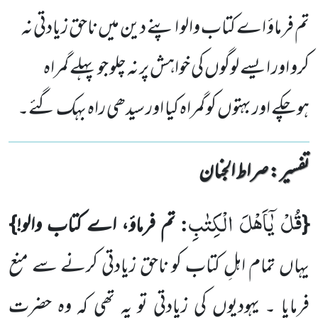
تم فرماؤ اے کتاب والو اپنے دین میں ناحق زیادتی نہ
کرو اور ایسے لوگوں کی خواہش پر نہ چلو جو پہلے گمراہ
ہوچکے اور بہتوں کو گمراہ کیا اور سیدھی راہ بہک گئے۔
تفسیر : ‎صراط الجنان
قُلْ یٰۤاَهْلَ الْكِتٰبِ
:
{
تم فرماؤ، اے کتاب والو!}
یہاں تمام اہلِ کتاب کو ناحق زیادتی کرنے سے منع
فرمایا ۔ یہودیوں
کی زیادتی تو یہ تھی کہ وہ حضرت