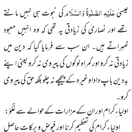
عَلَیْہِ الصَّلٰوۃُ وَالسَّلَام
عیسیٰ
کی نبوت ہی نہیں مانتے
تھے اور نصاریٰ کی زیادتی یہ تھی کہ وہ انہیں معبود
ٹھہراتے ہیں۔ ان سب سے فرمایا گیا کہ دین میں
زیادتی نہ کرو اور گمراہ لوگوں کی پیروی نہ کرو یعنی اپنے
بددین باپ
دادا وغیرہ کے پیچھے نہ چلو بلکہ حق کی پیروی
کرو۔
اولیاءِ کرام اور ان کے مزارات کے حوالے سے غُلُوّ:
اولیاء کرام کی تعظیم کرنا اور فیوض و برکات حاصل