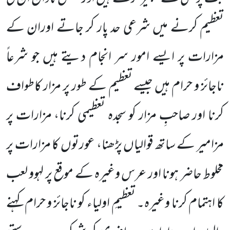
تعظیم کرنے میں شرعی حد پار کر جاتے اوران کے
مزارات پر ایسے امور سر انجام دیتے ہیں جو شرعاً
ناجائز و حرام ہیں جیسے تعظیم کے طور پر مزار کاطواف
کرنا اور صاحبِ مزار کو سجدہ تعظیمی کرنا، مزارات پر
مزامیر کے ساتھ قوالیاں پڑھنا، عورتوں کا مزارات پر
مخلوط حاضر ہونا اور عرس وغیرہ کے موقع پر لہوو لعب
کا اہتمام کرنا وغیرہ۔ تعظیمِ اولیاء کو ناجائز و حرام کہنے