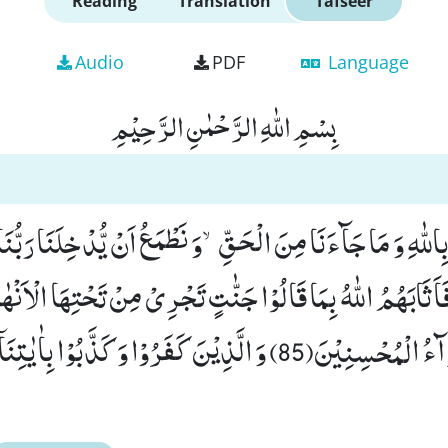
Reading
Translation
Tafseer
Audio
PDF
Language
بِسْمِ اللّٰهِ الرَّحْمٰنِ الرَّحِیْمِ
بِاللّٰهِ وَ مَا جَآءَنَا مِنَ الْحَقِّۙ-وَ نَطْمَعُ اَنْ یُّدْخِلَنَا رَبُّنَ
ٰلِحِیْنَ(84) فَاَثَابَهُمُ اللّٰهُ بِمَا قَالُوْا جَنّٰتٍ تَجْرِیْ مِنْ تَحْتِهَا الْاَ
فِیْهَاؕ-وَ ذٰلِكَ جَزَآءُ الْمُحْسِنِیْنَ(85) وَ الَّذِیْنَ كَفَرُوْا وَ كَذَّ