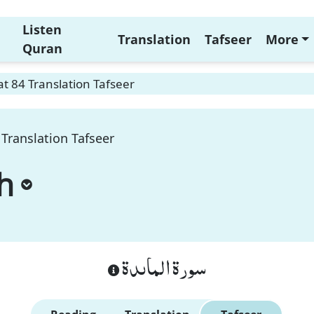
Listen
Translation
Tafseer
More
Quran
t 84 Translation Tafseer
Translation Tafseer
h
سورة الماىدة