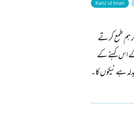
Kanz ul Iman
اور ہم طمع کرتے
کے اس کہنے کے
دلہ ہے نیکوں کا۔