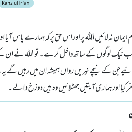
Kanz ul Irfan
 ہم ایمان نہ لائیں اللہ پر اور اس حق پر کہ ہمارے پاس آیا 
ا رب نیک لوگوں کے ساتھ داخل کرے۔ تو اللہ نے ان 
یے جن کے نیچے نہریں رواں ہمیشہ ان میں رہیں گے یہ ب
فر کیا اور ہماری آیتیں جھٹلائیں وہ ہیں دوزخ والے۔