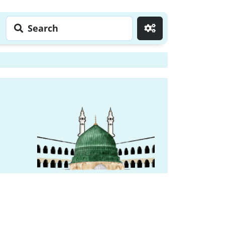
Search
Go