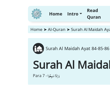
Read
Home
Intro
Quran
Home
➤
Al-Quran
➤
Surah Al Maidah Aya
Surah Al Maidah Ayat 84-85-86 
Surah Al Maida
وَ اِذَا سَمِعُوْا
Para 7 -