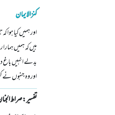
کنزالایمان
اور ہمیں کیا ہوا کہ
ہیں کہ ہمیں ہمار
بدلے انہیں باغ دئ
اور وہ جنہوں نے ک
تفسیر : ‎صراط الجنان