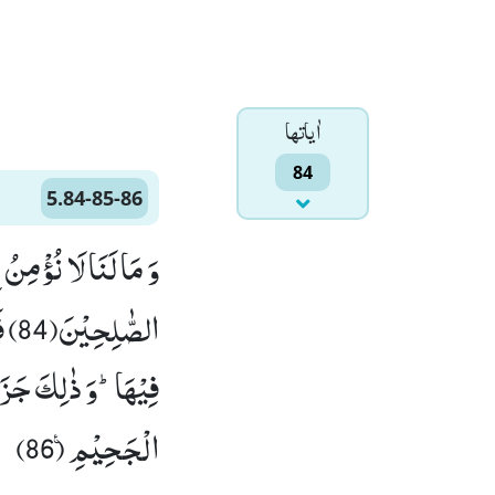
اٰياتها
84
5.84-85-86
وَ مَا لَنَا لَا نُؤْمِنُ 
الصّ
الْجَحِیْمِ۠ (86)