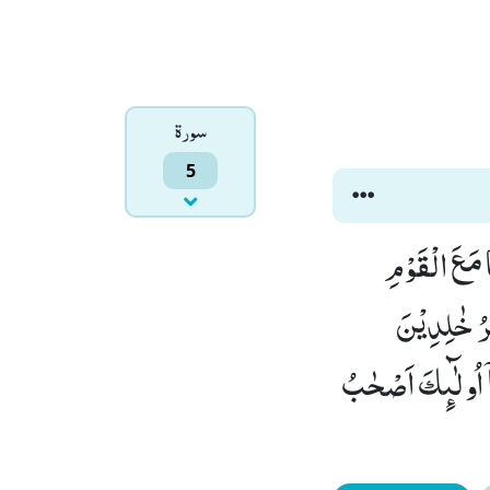
سورۃ
5
ا مَعَ الْقَوْمِ
نْهٰرُ خٰلِدِیْنَ
بُوْا بِاٰیٰتِنَاۤ اُولٰٓىٕكَ اَصْحٰبُ