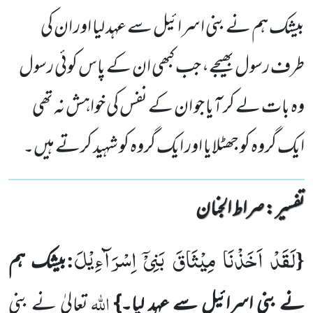
بیشک ہم نے بنی اسرائیل سے عہد لیا اور ان کی
طرف رسول بھیجے، جب کبھی ان کے پاس کوئی رسول
وہ بات لے کر آیا جو ان کے نفس کی خواہش نہ تھی
ایک گروہ کو جھٹلایا اور ایک گروہ کو شہید کرتے ہیں۔
تفسیر : ‎صراط الجنان
لَقَدْ اَخَذْنَا مِیْثَاقَ بَنِیْۤ اِسْرَآءِیْلَ
:
{
بیشک ہم
اللہ
نے بنی اسرائیل سے عہد لیا۔}
تعالیٰ نے بنی