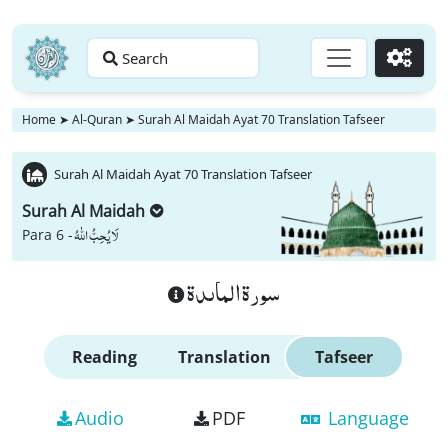
Search
Go
Home
➤
Al-Quran
➤
Surah Al Maidah Ayat 70 Translation Tafseer
Surah Al Maidah Ayat 70 Translation Tafseer
Surah Al Maidah
لَا یُحِبُّ اللّٰهُ
Para 6 -
سورة الماىدة
Reading
Translation
Tafseer
Audio
PDF
Language