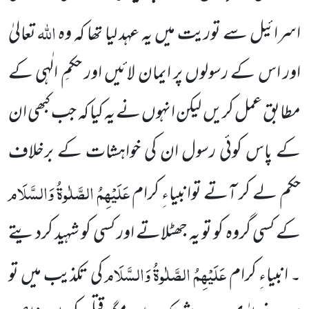
اللہ
اسرائیل سے توریت میں یہ عہد لیا تھا کہ وہ
تعالیٰ
اور اس کے رسولوں پر ایمان لائیں اور حکمِ الٰہی کے
مطابق عمل کریں لیکن انہوں نے یہ کیا کہ جب کبھی ان
کے پاس کوئی رسول ان کی خواہشات کے برخلاف
عَلَیْہِمُ الصَّلٰوۃُ وَالسَّلَام
حکم لے کر آتے توانبیاءِ کرام
کے کسی گروہ کو تو یہ
جھٹلاتے اور کسی کو شہید کردیتے
عَلَیْہِمُ الصَّلٰوۃُ
وَالسَّلَام
۔ انبیاءِ کرام
کی تکذیب میں تو