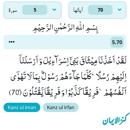
اٰياتها
سورۃ
5
70
بِسْمِ اللّٰهِ الرَّحْمٰنِ الرَّحِیْمِ
5.70
لَقَدْ اَخَذْنَا مِیْثَاقَ بَنِیْۤ اِسْرَآءِیْلَ وَ اَرْسَلْنَاۤ
اِلَیْهِمْ رُسُلًاؕ-كُلَّمَا جَآءَهُمْ رَسُوْلٌۢ بِمَا لَا تَهْوٰۤى
اَنْفُسُهُمْۙ-فَرِیْقًا كَذَّبُوْا وَ فَرِیْقًا یَّقْتُلُوْنَۗ (70)
Kanz ul Iman
Kanz ul Irfan
کنزالایمان