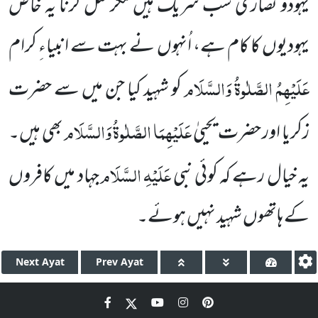
یہودو نصارٰی سب شریک ہیں مگر قتل کرنا یہ
خاص
یہودیوں کا کام ہے، اُنہوں نے بہت سے انبیاءِ کرام
عَلَیْہِمُ الصَّلٰوۃُ وَالسَّلَام
کو شہید کیا جن میں سے حضرت
عَلَیْہِمَا الصَّلٰوۃُ وَالسَّلَام
زکریا اور حضرت
یحییٰ
بھی ہیں۔
عَلَیْہِ السَّلَام
یہ خیال رہے کہ کوئی نبی
جہاد میں کافروں
کے ہاتھوں شہید نہیں ہوئے۔
Next
Ayat
Prev
Ayat