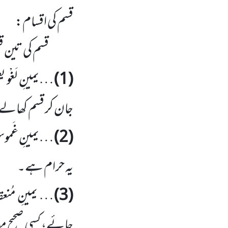
قسم کی اقسام:
قسم کی تین ق
(1)
…یمینِ لَغْو ی
جان کر قسم کھالے ا
(2)
…یمینِ غَموس 
یہ حرام ہے۔
(3)
… یمینِ مُنعق
جائے، کسی صحیح معا