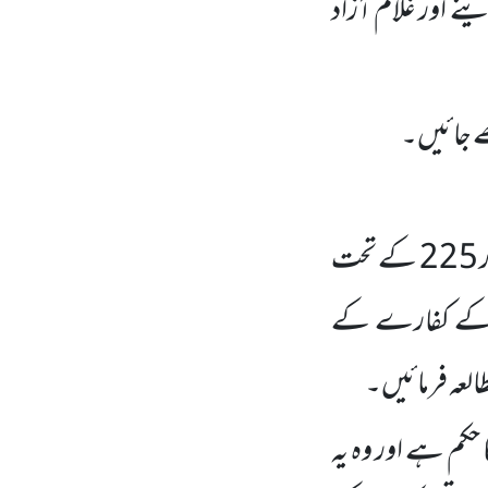
نے اور غلام آزاد
 جائیں۔
مشورہ:قسم کے بارے میں کچھ کلام سورہ ٔبقرہ کی آیت نمبر 224 اور 225 کے تحت
 اس کے کفارے کے
حکم ہے اور وہ یہ