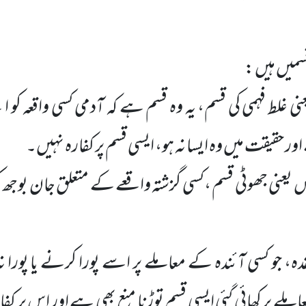
سمیں ہیں :
عنی غلط فہمی کی قسم، یہ وہ قسم ہے کہ آدمی کسی واقعہ کو ا
ور حقیقت میں وہ ایسا نہ ہو، ایسی قسم پر کفارہ نہیں۔
یعنی جھوٹی قسم ،کسی گزشتہ واقعے کے متعلق جان بوجھ کر
دہ، جو کسی آئندہ کے معاملے پر اسے پورا کرنے یا پورا نہ
ملے پر کھائی گئی ایسی قسم توڑنا منع بھی ہے اور اس پر ک