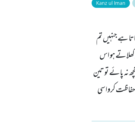
Kanz ul Iman
اتا ہے جنہیں تم
جو کھلاتے ہو اس
چھ نہ پائے تو تین
 حفاظت کرواسی