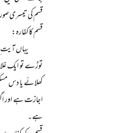
قسم کی تیسری صورت
قسم کا کفارہ:
یہاں آیت ِ م
توڑے تو ایک غلام
کھلائے یا دس مسکی
اجازت ہے اور اگر
ہے۔