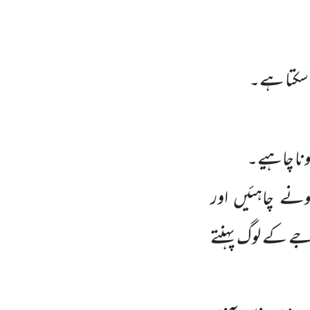
ے سکتا ہے۔
ونا چاہیے۔
نے چاہئیں اور
ے کے لوگ پہنتے