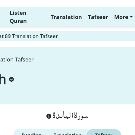
Listen
Translation
Tafseer
More
Quran
t 89 Translation Tafseer
ation Tafseer
h
سورة الماىدة