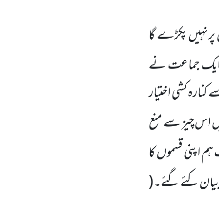
 پرنہیں پکڑے گا
ایک جماعت نے
ے کنارہ کشی اختیار
یں اس چیز سے منع
ہم اپنی قسموں کا
 بیان کئے گئے۔
(