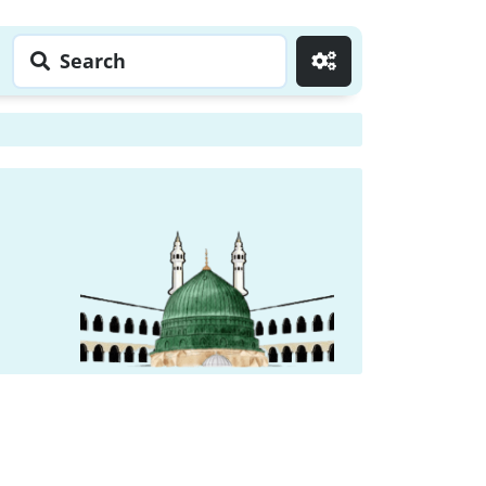
Search
Go