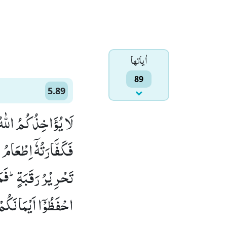
اٰياتها
89
5.89
لَا یُؤَاخِذُكُمُ اللّٰهُ 
فَكَفَّارَتُهٗۤ اِطْعَام
تَحْرِیْرُ رَقَبَةٍؕ-فَم
احْفَظُوْۤا اَیْمَانَكُمْ