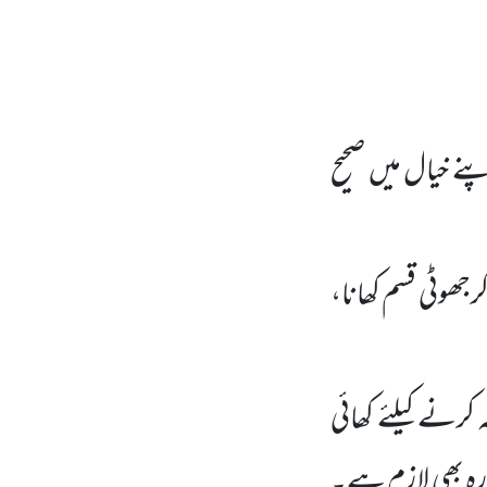
پنے خیال میں صحیح
جھوٹی قسم کھانا،
 کرنے کیلئے کھائی
فارہ بھی لازم ہے۔