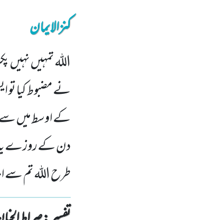
کنزالایمان
اللہ تمہیں نہیں پک
نے مضبوط کیا تو ایس
کے اوسط میں سے یا 
دن کے روزے یہ بدل
طرح اللہ تم سے اپن
تفسیر : ‎صراط الجنان