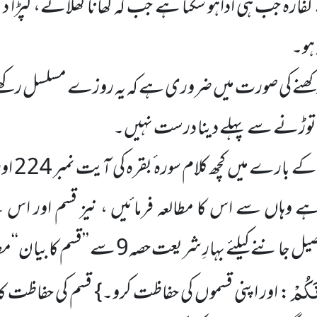
ارہ جب ہی اداہو سکتا ہے جب کہ کھانا کھلانے، کپڑا دی
ہو۔
 کی صورت میں ضروری ہے کہ یہ روزے مسلسل رکھے
توڑنے سے پہلے دینا درست نہیں۔
ا ہے وہاں سے اس کا مطالعہ فرمائیں ، نیز قسم اور
ئے بہارِ شریعت حصہ9 سے ’’قسم کا بیان‘‘مطالعہ فرمائیں۔
نَكُمْ
: اور اپنی قسموں کی حفاظت کرو۔} قسم کی حفاظت کا 