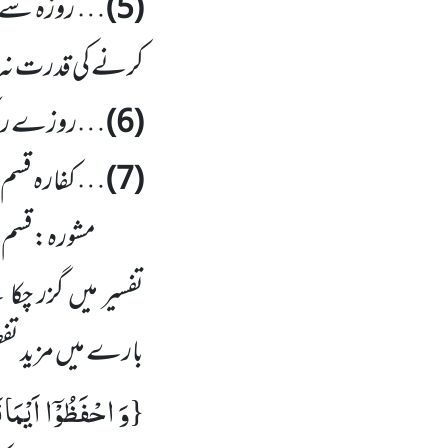
(5)
… روزہ سے کف
کرنے کی قدرت نہ 
(6)
…روزے رکھنے
(7)
… کفارہ قسم 
تفسیر میں گزر چک
بارے میں مزید تفصیل جاننے کیل
وَ احْفَظُوْۤا اَیْمَا
{