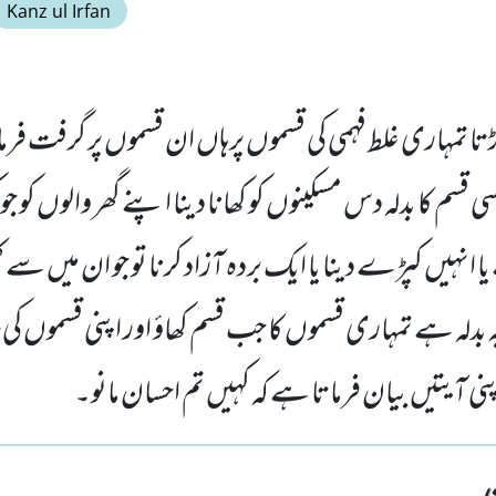
Kanz ul Irfan
ڑتا تمہاری غلط فہمی کی قسموں پرہاں ان قسموں پر گرفت فرم
ی قسم کا بدلہ دس مسکینوں کو کھانا دینا اپنے گھر والوں کو 
انہیں کپڑے دینا یا ایک بردہ آزاد کرنا تو جو ان میں سے ک
ہ ہے تمہاری قسموں کا جب قسم کھاؤ اور اپنی قسموں کی
ی آیتیں بیان فرماتا ہے کہ کہیں تم احسان مانو۔