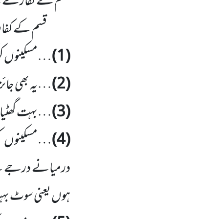
قسم کے کفارے ک
قسم کے کفار
(1)
…مسکینوں کو ک
(2)
…یہ بھی جائز
(3)
…بہت گھٹیا قس
(4)
…مسکینوں ک
درمیانے درجے کے
ہوں یعنی سوٹ بہت گ