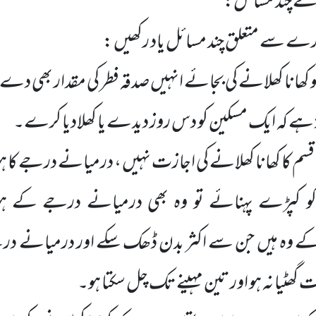
ے چند مسائل:
ے سے متعلق چند مسائل یاد رکھیں :
ھانا کھلانے کی بجائے انہیں صدقہ فطر کی مقدار بھی د
 ہے کہ ایک مسکین کو دس روز دیدے یا کھلادیا کرے۔
م کا کھانا کھلانے کی اجازت نہیں ، درمیانے درجے کا ہ
و کپڑے پہنائے تو وہ بھی درمیانے درجے کے ہو
 وہ ہیں جن سے اکثر بدن ڈھک سکے اور درمیانے درج
ھٹیا نہ ہو اور تین مہینے تک چل سکتا ہو۔