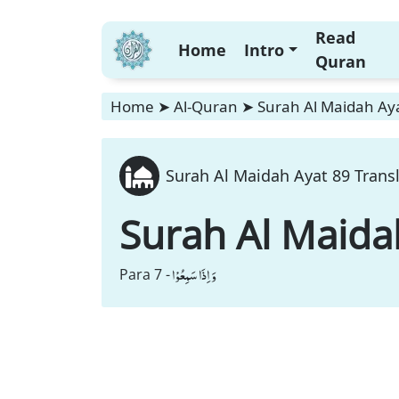
Read
Home
Intro
Quran
Home
➤
Al-Quran
➤
Surah Al Maidah Aya
Surah Al Maidah Ayat 89 Transl
Surah Al Maida
وَ اِذَا سَمِعُوْا
Para 7 -