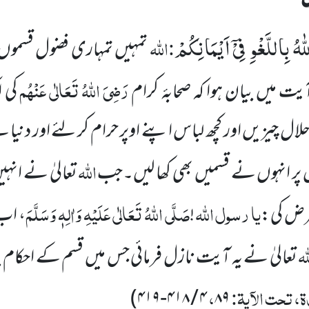
هُ بِاللَّغْوِ فِیْۤ اَیْمَانِكُمْ
:اللہ
تمہیں تمہاری فضول قسموں
رَضِیَ اللہُ تَعَالٰی عَنْہُم
ت میں بیان ہوا کہ صحابۂ
کرام
کی 
حلال چیزیں اور کچھ لباس اپنے اوپر حرام کر لئے اور دنیا س
اللہ
 اس پر انہوں نے قسمیں بھی کھا لیں۔جب
تعالیٰ نے انہ
یا
رسول
اللہ
صَلَّی اللہُ تَعَالٰی عَلَیْہِ وَاٰلِہٖ وَسَلَّمَ
عرض کی:
!
، اب 
لہ
تعالیٰ نے یہ آیت نازل فرمائی جس میں قسم کے احکام
ۃ، تحت الآیۃ:
،
)
۴ / ۴۱۸-۴۱۹
۸۹