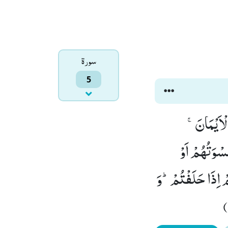
سورۃ
5
الْاَیْمَانَۚ-
سْوَتُهُمْ اَوْ
مْ اِذَا حَلَفْتُمْؕ-وَ