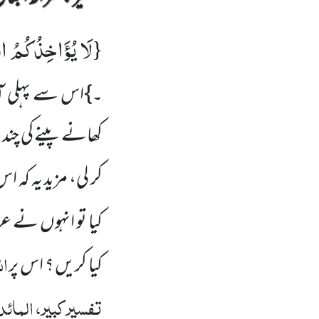
لَا یُؤَاخِذُكُمُ اللّٰ
{
۔}اس سے پہلی آی
کھانے پینے کی چند 
کر لی، مزید یہ کہ
کیا تو انہوں نے 
ال
کیا کریں ؟ اس پر
تفسیر کبیر، المائد