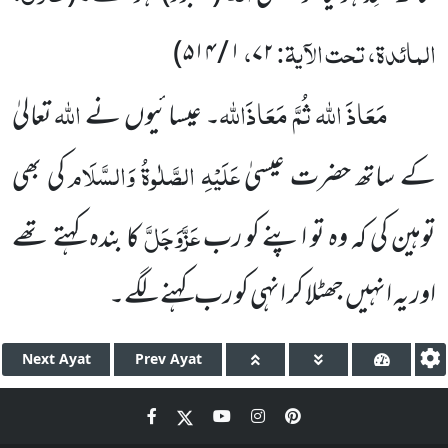
المائدۃ، تحت الآیۃ:
،
۱ / ۵۱۴)
۷۲
مَعَاذَ اللہ ثُمَّ مَعَاذَاللہ
اللہ
۔ عیسائیوں نے
تعالیٰ
عَلَیْہِ الصَّلٰوۃُ وَالسَّلَام
کے ساتھ حضرت عیسیٰ
کی بھی
عَزَّوَجَلَّ
توہین کی کہ وہ تو اپنے کو رب
کا بندہ کہتے تھے
اور یہ انہیں جھٹلا کر انہی کو رب کہنے لگے۔
Next
Ayat
Prev
Ayat