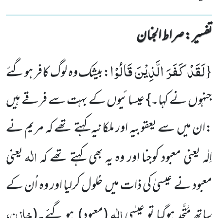
تفسیر : ‎صراط الجنان
لَقَدْ كَفَرَ الَّذِیْنَ قَالُوْا
{
:بیشک وہ لوگ کافر ہوگئے
جنہوں نے کہا۔} عیسائیوں کے بہت سے فرقے ہیں
:ان میں سے یعقوبیہ اور ملکانیہ کہتے تھے کہ مریم نے
الٰہ
اِلٰہ یعنی معبود کوجنا اور وہ یہ بھی کہتے تھے کہ
یعنی
معبود نے عیسیٰ کی ذات میں حُلول کرلیا اور وہ اُن کے
الٰہ
خازن،
ساتھ مُتَّحِد ہوگیا تو عیسٰی
(معبود) ہو گئے۔
(