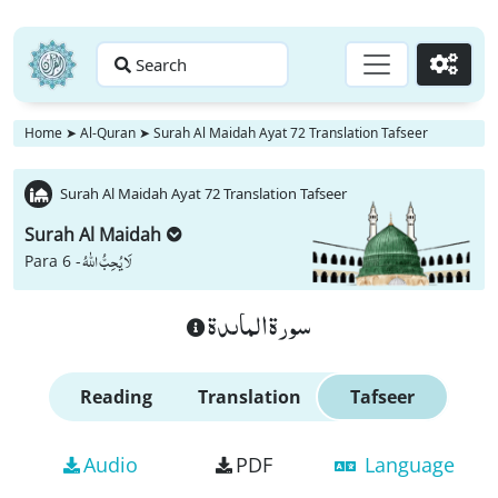
Search
Go
Home
➤
Al-Quran
➤
Surah Al Maidah Ayat 72 Translation Tafseer
Surah Al Maidah Ayat 72 Translation Tafseer
Surah Al Maidah
لَا یُحِبُّ اللّٰهُ
Para 6 -
سورة الماىدة
Reading
Translation
Tafseer
Audio
PDF
Language