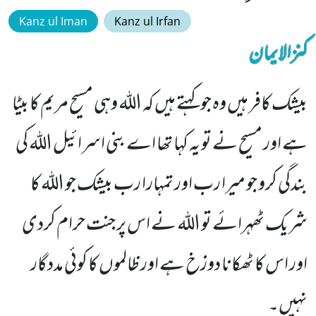
Kanz ul Iman
Kanz ul Irfan
کنزالایمان
بیشک کافر ہیں وہ جو کہتے ہیں کہ اللہ وہی مسیح مریم کا بیٹا
ہے اور مسیح نے تو یہ کہا تھا اے بنی اسرائیل اللہ کی
بندگی کرو جو میرا رب اور تمہارا رب بیشک جو اللہ کا
شریک ٹھہرائے تو اللہ نے اس پر جنت حرام کردی
اور اس کا ٹھکانا دوزخ ہے اور ظالموں کا کوئی مددگار
نہیں۔