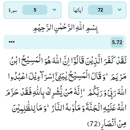
اٰياتها
سورۃ
5
72
بِسْمِ اللّٰهِ الرَّحْمٰنِ الرَّحِیْمِ
5.72
لَقَدْ كَفَرَ الَّذِیْنَ قَالُوْۤا اِنَّ اللّٰهَ هُوَ الْمَسِیْحُ ابْنُ
مَرْیَمَؕ-وَ قَالَ الْمَسِیْحُ یٰبَنِیْۤ اِسْرَآءِیْلَ اعْبُدُوا
اللّٰهَ رَبِّیْ وَ رَبَّكُمْؕ-اِنَّهٗ مَنْ یُّشْرِكْ بِاللّٰهِ فَقَدْ حَرَّمَ
اللّٰهُ عَلَیْهِ الْجَنَّةَ وَ مَاْوٰىهُ النَّارُؕ-وَ مَا لِلظّٰلِمِیْنَ
مِنْ اَنْصَارٍ(72)