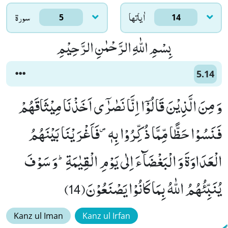
اٰياتها
سورۃ
5
14
بِسْمِ اللّٰهِ الرَّحْمٰنِ الرَّحِیْمِ
5.14
وَ مِنَ الَّذِیْنَ قَالُوْۤا اِنَّا نَصٰرٰۤى اَخَذْنَا مِیْثَاقَهُمْ
فَنَسُوْا حَظًّا مِّمَّا ذُكِّرُوْا بِهٖ۪-فَاَغْرَیْنَا بَیْنَهُمُ
الْعَدَاوَةَ وَ الْبَغْضَآءَ اِلٰى یَوْمِ الْقِیٰمَةِؕ-وَ سَوْفَ
یُنَبِّئُهُمُ اللّٰهُ بِمَا كَانُوْا یَصْنَعُوْنَ(14)
Kanz ul Iman
Kanz ul Irfan