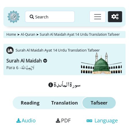
Search
Go
Home
➤
Al-Quran
➤
Surah Al Maidah Ayat 14 Urdu Translation Tafseer
Surah Al Maidah Ayat 14 Urdu Translation Tafseer
Surah Al Maidah
لَا یُحِبُّ اللّٰهُ
Para 6 -
سورة الماىدة
Reading
Translation
Tafseer
Audio
PDF
Language