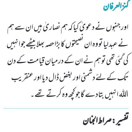
کنزالعرفان
اور جنہوں نے دعویٰ کیا کہ ہم نصاریٰ ہیں ان سے ہم
نے عہد لیا تو وہ ان نصیحتوں کا بڑا حصہ بھلا بیٹھے جو انہیں
کی گئی تھی تو ہم نے ان کے درمیان قیامت کے دن
تک کے لئے دشمنی اور بغض ڈال دیا اور عنقریب
اللہ انہیں بتادے گا جو کچھ وہ کرتے تھے۔
تفسیر : ‎صراط الجنان