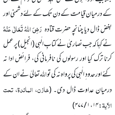
کے درمیان قیامت کے دن تک کے لئے دشمنی اور
رَضِیَ اللہُ تَعَالٰی عَنْہُ
بغض
ڈال دیا چنانچہ حضرت قتادہ
نے کہا کہ جب نصاریٰ نے کتابِ الٰہی
(انجیل)
پر عمل
کرنا ترک کیا اور رسولوں
کی نافرمانی کی، فرائض ادا نہ
اللہ
کئے اورحدود ِ الٰہی کی پرواہ نہ کی تو
تعالیٰ نے ان کے
خازن، المائدۃ، تحت
درمیان عداوت ڈال دی۔
(
الآیۃ
: ۱۴، ۱ / ۴۷۷)