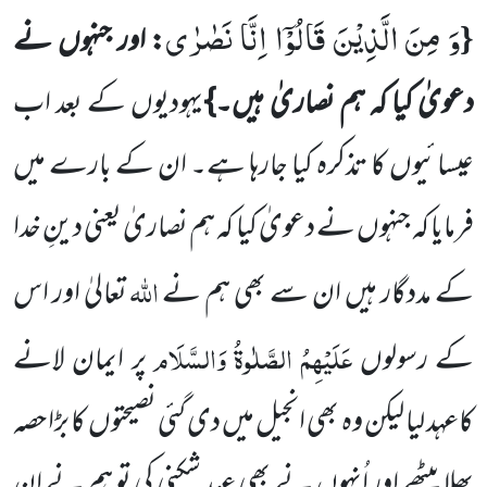
وَ مِنَ الَّذِیْنَ قَالُوْۤا اِنَّا نَصٰرٰى
{
: اور جنہوں نے
دعویٰ کیا کہ ہم نصاریٰ ہیں۔}
یہودیوں کے بعد اب
عیسائیوں کا تذکرہ
کیا جارہا ہے۔ ان کے بارے میں
فرمایا کہ جنہوں نے دعویٰ کیا کہ ہم نصاریٰ یعنی دینِ خدا
اللہ
کے مددگار ہیں ان سے بھی ہم نے
تعالیٰ اور اس
عَلَیْہِمُ الصَّلٰوۃُ وَالسَّلَام
کے رسولوں
پر ایمان لانے
کاعہد لیا لیکن وہ بھی انجیل میں دی گئی نصیحتوں
کا بڑا حصہ
بھلا بیٹھے اور اُنہوں نے بھی عہد شکنی کی تو ہم نے ان