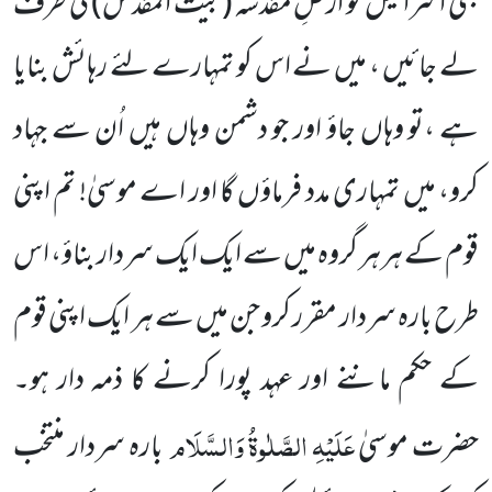
بنی اسرائیل کو اَرضِ مُقَدَّسہ
(بیتُ المقدس)
کی طرف
لے جائیں ، میں نے اس کو تمہارے لئے رہائش بنایا
ہے ،تو وہاں جاؤ اور جو دشمن وہاں ہیں اُن سے جہاد
کرو، میں تمہاری مدد فرماؤں گا اور اے موسیٰ! تم اپنی
قوم کے ہرہر گروہ میں سے ایک ایک سردار بناؤ، اس
طرح بارہ سردار مقرر کرو جن میں سے ہر ایک اپنی قوم
کے حکم ماننے اور عہد پورا کرنے کا ذمہ دار ہو۔
عَلَیْہِ الصَّلٰوۃُ وَالسَّلَام
حضرت موسیٰ
بارہ سردار منتخب