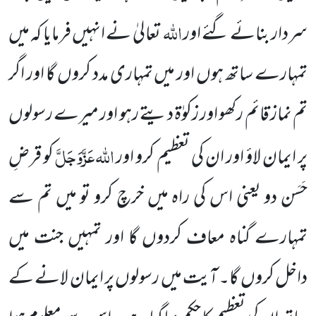
اللہ
سردار بنائے گئے اور
تعالیٰ نے انہیں فرمایا کہ میں
تمہارے ساتھ ہوں اور میں تمہاری مدد کروں گا اور اگر
تم نماز قائم رکھو اور زکوٰۃ دیتے رہو اور میرے رسولوں
اللہ
عَزَّوَجَلَّ
پر ایمان لاؤ اور ان کی تعظیم کرو اور
کو قرضِ
حَسَن
دو یعنی اس کی راہ میں خرچ کرو تو میں تم سے
تمہارے گناہ معاف کردوں گا اور تمہیں جنت میں
داخل کروں گا۔ آیت میں
رسولوں پر ایمان لانے کے