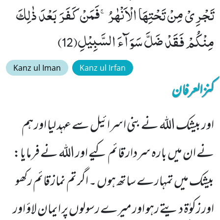
تَجْرِیْ مِنْ تَحْتِهَا الْاَنْهٰرُۚ-فَمَنْ كَفَرَ بَعْدَ ذٰلِكَ
مِنْكُمْ فَقَدْ ضَلَّ سَوَآءَ السَّبِیْلِ(12)
Kanz ul Iman
Kanz ul Irfan
کنزالعرفان
اور بیشک اللہ نے بنی اسرائیل سے عہد لیا اور ہم
نے ان میں بارہ سردار قائم کیے اور اللہ نے فرمایا:
بیشک میں تمہارے ساتھ ہوں ۔ اگر تم نماز قائم رکھو
اور زکوٰۃ دیتے رہو اور میرے رسولوں پر ایمان لاؤ اور