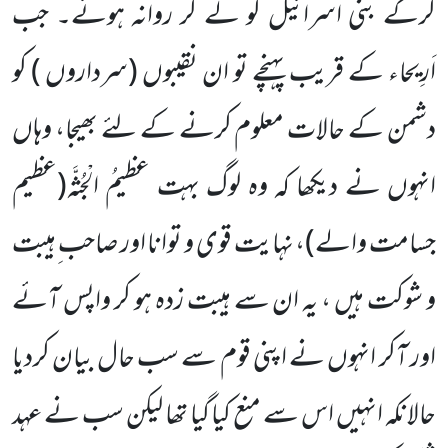
کرکے بنی اسرائیل کو لے کر روانہ ہوئے۔ جب
اَرِیحاء کے قریب پہنچے تو ان نقیبوں
(سرداروں )
کو
دشمن کے حالات معلوم کرنے کے لئے بھیجا، وہاں
انہوں نے دیکھا کہ وہ لوگ بہت عظیمُ الْجُثَّہ
(عظیم
جسامت والے)
، نہایت قوی و توانا اور صاحب ِہیبت
و شوکت ہیں ، یہ ان سے ہیبت زدہ ہو کر واپس آئے
اور آکر انہوں نے اپنی قوم سے سب حال بیان کردیا
حالانکہ انہیں اس سے منع کیا گیا تھا لیکن سب نے عہد