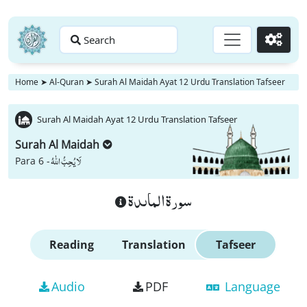
Search
Go
Home
➤
Al-Quran
➤
Surah Al Maidah Ayat 12 Urdu Translation Tafseer
Surah Al Maidah Ayat 12 Urdu Translation Tafseer
Surah Al Maidah
لَا یُحِبُّ اللّٰهُ
Para 6 -
سورة الماىدة
Reading
Translation
Tafseer
Audio
PDF
Language