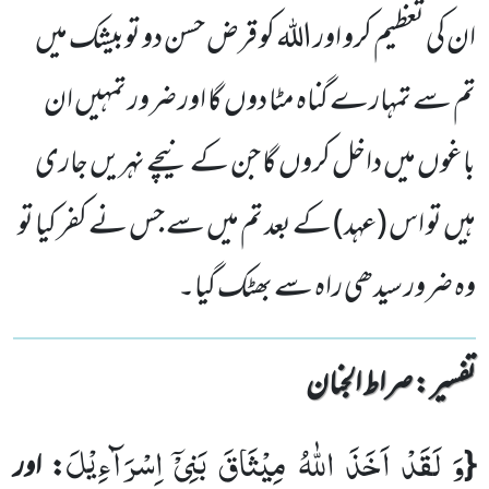
ان کی تعظیم کرو اور اللہ کو قرض حسن دو توبیشک میں
تم سے تمہارے گناہ مٹا دوں گا اور ضرور تمہیں ان
باغوں میں داخل کروں گا جن کے نیچے نہریں جاری
ہیں تو اس (عہد) کے بعد تم میں سے جس نے کفر کیا تو
وہ ضرور سیدھی راہ سے بھٹک گیا۔
تفسیر : ‎صراط الجنان
وَ لَقَدْ اَخَذَ اللّٰهُ مِیْثَاقَ بَنِیْۤ اِسْرَآءِیْلَ
{
: اور