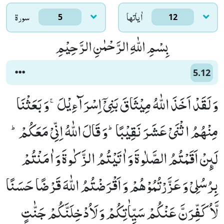
اٰياتها
سورۃ
5
12
بِسْمِ اللّٰهِ الرَّحْمٰنِ الرَّحِیْمِ
5.12
وَ لَقَدْ اَخَذَ اللّٰهُ مِیْثَاقَ بَنِیْۤ اِسْرَآءِیْلَۚ-وَ بَعَثْنَا
مِنْهُمُ اثْنَیْ عَشَرَ نَقِیْبًاؕ-وَ قَالَ اللّٰهُ اِنِّیْ مَعَكُمْؕ-
لَىٕنْ اَقَمْتُمُ الصَّلٰوةَ وَ اٰتَیْتُمُ الزَّكٰوةَ وَ اٰمَنْتُمْ
بِرُسُلِیْ وَ عَزَّرْتُمُوْهُمْ وَ اَقْرَضْتُمُ اللّٰهَ قَرْضًا حَسَنًا
لَّاُكَفِّرَنَّ عَنْكُمْ سَیِّاٰتِكُمْ وَ لَاُدْخِلَنَّكُمْ جَنّٰتٍ