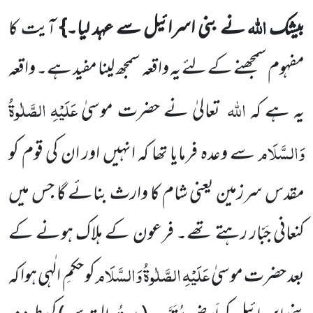
اللہ
بیشک
نے بنی اسرائیل سے عہد لیا۔}
آیت کا
مفہوم سمجھنے کے لئے یہ
واقعہ سمجھ لینا مفید ہے۔ واقعہ
اللہ
عَلَیْہِ الصَّلٰوۃُ
یہ ہے کہ
تعالیٰ نے حضرت موسیٰ
وَالسَّلَام
سے وعدہ فرمایا تھا کہ انہیں اور ان
کی
قوم کو
مقدس سرزمین یعنی شام کا وارث بنائے گا جس میں
کنعانی جَبّار رہتے تھے۔ فرعون کے ہلاک ہونے کے
عَلَیْہِ الصَّلٰوۃُ وَالسَّلَام
بعد حضرت موسیٰ
کو حکمِ الٰہی ہوا کہ