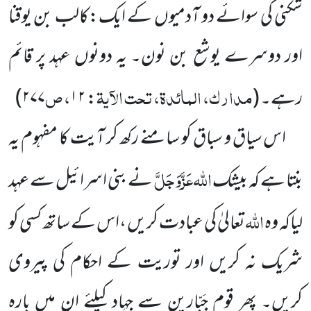
شکنی کی سوائے دو آدمیوں کے ایک:کالب بن یوقنا
اور دوسرے یوشع بن نون۔ یہ دونوں عہد پر قائم
مدارک، المائدۃ، تحت الآیۃ
، ص
رہے۔
(
:
۱۲
۲۷۷)
اس سیاق و سباق کو سامنے رکھ کر آیت کا مفہوم یہ
اللہ
عَزَّوَجَلَّ
بنتا ہے کہ بیشک
نے بنی اسرائیل سے عہد
اللہ
لیاکہ وہ
تعالیٰ کی عبادت کریں ،اس کے ساتھ کسی کو
شریک نہ کریں اور توریت کے احکام کی پیروی
کریں۔ پھر قوم جَبّارین سے جہاد کیلئے ان میں بارہ