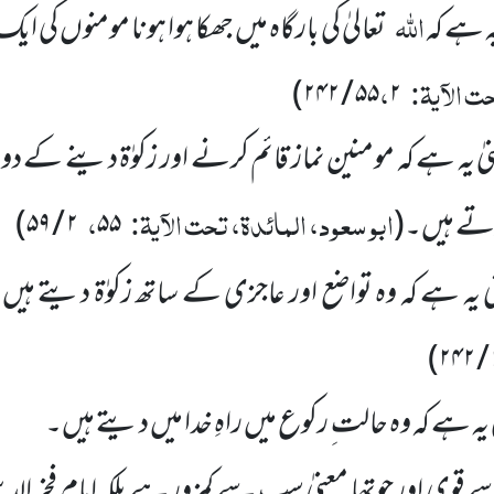
اللہ
یہ ہے کہ
تعالیٰ کی بارگاہ میں جھکا ہوا ہونا مومنوں کی
ت الآیۃ:
،
۵۵
۲ / ۲۴۲)
ٰ یہ ہے کہ مومنین نماز قائم کرنے اور زکوٰۃ دینے کے د
ابو سعود، المائدۃ، تحت الآیۃ:
،
رتے ہیں۔(
۵۵
۲ / ۵۹)
ی یہ ہے کہ وہ تواضع اور عاجزی کے ساتھ زکوٰۃ دیتے ہیں
۲ 
ٰ یہ ہے کہ وہ حالت ِ رکوع میں راہِ خدا میں دیتے ہیں۔
قوی اور چوتھا معنیٰ سب سے کمزور ہے بلکہ امام فخر ال