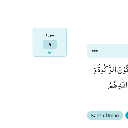
سورۃ
5
ْتُوْنَ الزَّكٰوةَ وَ
بَ اللّٰهِ هُمُ
Kanz ul Iman