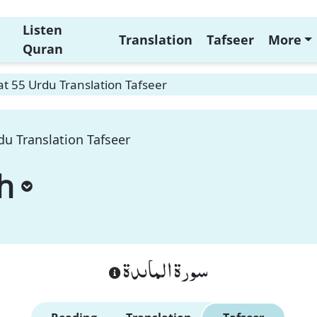
Listen
Translation
Tafseer
More
Quran
t 55 Urdu Translation Tafseer
du Translation Tafseer
h
سورة الماىدة