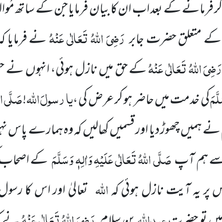
کر فرمانے کے بعد اب ان کا بیان فرمایا جن کے ساتھ م
رَضِیَ اللہُ تَعَالٰی عَنْہُ
 کے متعلق حضرت جابر
نے فرمایا 
َضِیَ اللہُ تَعَالٰی عَنْہُ
کے حق میں نازل ہوئی، انہوں نے حضو
لَّمَ
یا
رسولَ
اللہ
صَلَّی الل
کی خدمت میں حاضر ہو کر عرض کی ،
!
نے ہمیں چھوڑ دیا اور قسمیں کھالیں کہ وہ ہمارے پاس نہ
صَلَّی اللہُ تَعَالٰی عَلَیْہِ وَاٰلِہٖ وَسَلَّمَ
 سے ہم آپ
کے اصحاب ک
اللہ
اس پر یہ آیت نازل ہوئی کہ
تعالیٰ اور اس کا رسول
عبداللہ
رَضِیَ اللہُ تَعَالٰی عَنْہُ
یں تو حضرت
بن سلام
نے کہ