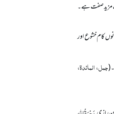
 ایک مزید صفت ہے۔
ونوں کام خشوع اور
جمل، المائدۃ،
۔(
رَحْمَۃُاللہِ
دین رازی