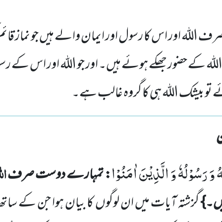
للہ اور اس کا رسول اور ایمان والے ہیں جو نماز قائم
 اللہ کے حضور جھکے ہوئے ہیں۔ اور جو اللہ اور اس کے ر
ے تو بیشک اللہ ہی کا گروہ غالب ہے۔
ٰهُ وَ رَسُوْلُهٗ وَ الَّذِیْنَ اٰمَنُوْا
ال
: تمہارے دوست صرف
یں۔}
گزشتہ آیات میں ان لوگوں کا بیان ہوا جن کے ساتھ 