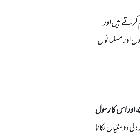
 کرتے ہیں اور
سول اور مسلمانوں
لہ
اور اس کا رسول
دلی دوستیاں لگانا