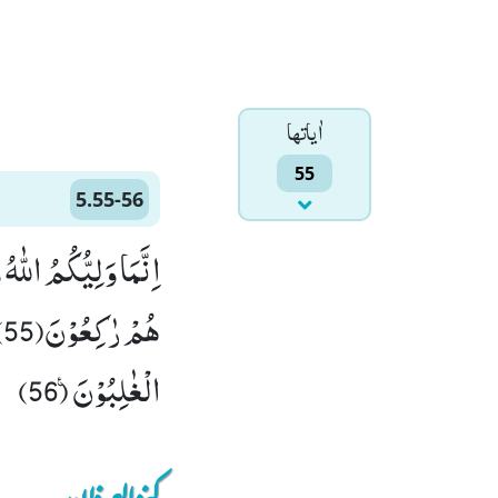
اٰياتها
55
5.55-56
اِنَّمَا وَلِیُّكُمُ اللّٰ
ه
الْغٰلِبُوْنَ۠ (56)