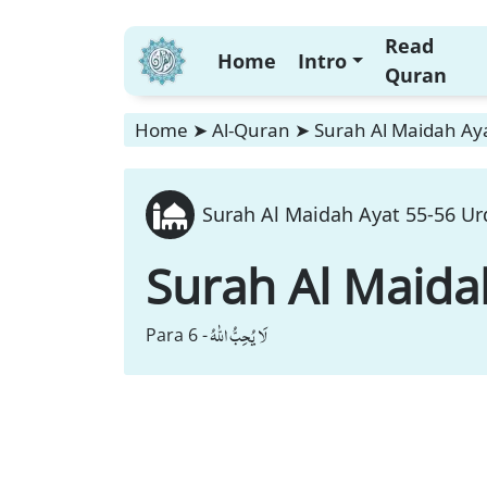
Read
Home
Intro
Quran
Home
➤
Al-Quran
➤
Surah Al Maidah Aya
Surah Al Maidah Ayat 55-56 Ur
Surah Al Maida
لَا یُحِبُّ اللّٰهُ
Para 6 -