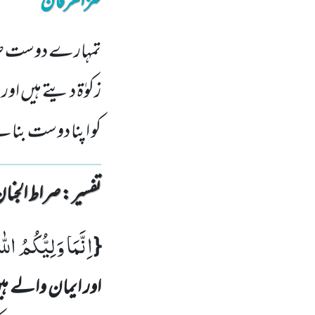
کنزالعرفان
تمہارے دوست صرف ا
زکوٰۃ دیتے ہیں اور
کو اپنا دوست بنائ
تفسیر : ‎صراط الجنان
اِنَّمَا وَلِیُّكُمُ اللّ
{
اور ایمان والے ہ