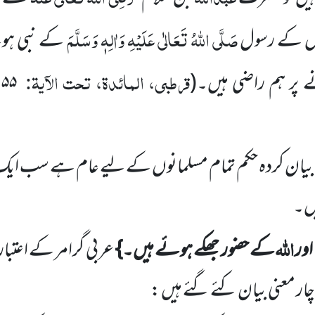
صَلَّی اللہُ تَعَالٰی عَلَیْہِ وَاٰلِہٖ وَسَلَّمَ
س کے رسول
کے نبی ہونے
قرطبی، المائدۃ، تحت الآیۃ:
،
پر ہم راضی ہیں۔(
۵۵
ں بیان کردہ حکم تمام مسلمانوں کے لیے عام ہے سب
یں۔
اللہ
اور
کے حضور جھکے ہوئے ہیں۔}
عربی گرامر کے اعتبار
ر معنی بیان کئے گئے ہیں :