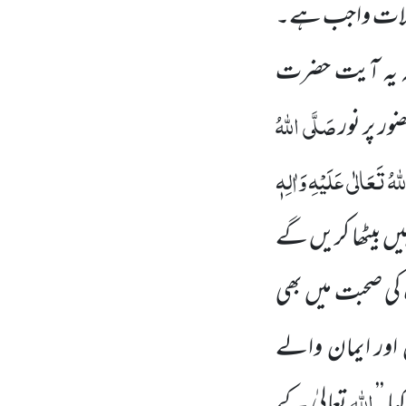
ُوالات واجب ہے۔
کہ یہ آیت حضرت
صَلَّی اللہُ
ر پر نور
ہُ تَعَالٰی عَلَیْہِ وَاٰلِہٖ
یں بیٹھا کریں گے
ی صحبت میں بھی
 اور ایمان والے
اللہ
ا ’’
تعالیٰ کے