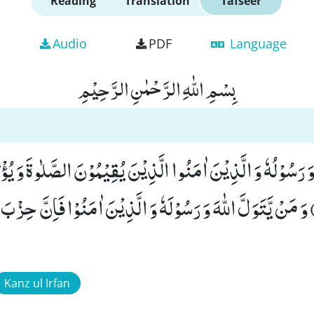
Reading
Translation
Tafseer
Audio
PDF
Language
بِسْمِ اللّٰهِ الرَّحْمٰنِ الرَّحِیْمِ
هُ وَ رَسُوْلُهٗ وَ الَّذِیْنَ اٰمَنُوا الَّذِیْنَ یُقِیْمُوْنَ الصَّلٰوةَ وَ یُؤ
ُمْ رٰكِعُوْنَ(55) وَ مَنْ یَّتَوَلَّ اللّٰهَ وَ رَسُوْلَهٗ وَ الَّذِیْنَ اٰمَنُوْا فَاِنَّ حِزْ
Kanz ul Irfan