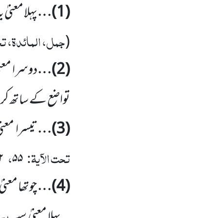
(1)
…
پہلا معنیٰ 
جمل، المائدۃ، تح
(
(2)
…
دوسرا معنی
تواضع کے ساتھ ک
(3)
…
تیسرا معن
تحت الآیۃ:
،
/ ۲۴۲)
۵۵
(4)
…
چوتھا معنی
پہلا معنیٰ سب سے 