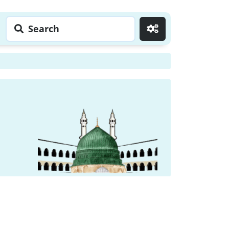
Search
Go