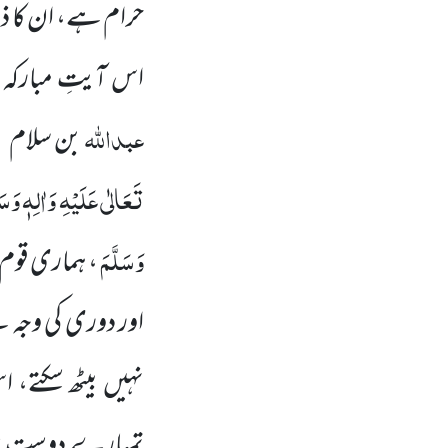
حرام ہے، ان کا ذ
اس آیتِ مبارکہ
عبداللہ
ر
بن سلام
تَعَالٰی عَلَیْہِ وَاٰلِہٖ وَسَ
وَسَلَّمَ
، ہماری قوم 
اور دوری کی وجہ
نہیں بیٹھ سکتے، 
تمہارے دوست ہ