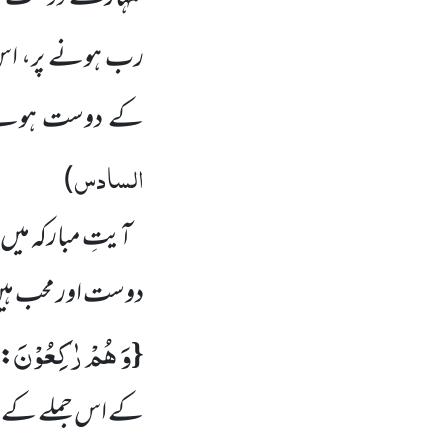
رب ہونے پر، ا
کے دوست ہونے 
السادس
)
آیتِ مبارکہ می
دوست اور محب ہ
وَ هُمْ رٰكِعُوْنَ
{
: 
کے اس جملے کے چا