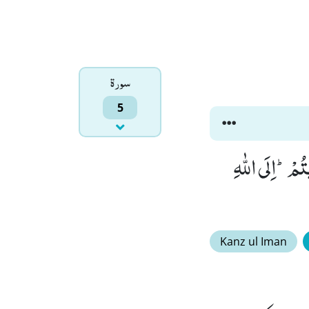
سورۃ
5
ُمْؕ-اِلَى اللّٰهِ
Kanz ul Iman