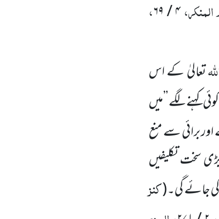
 المنکر،
،
۴ / ۶۹
للہ
تعالیٰ کے اس
کوئی کہنے لگے ’’میں
 اور برائی سے منع
بڑی سخت تکلیفیں
کنز
 کی جائے گی۔
(
ر،
، الجزء