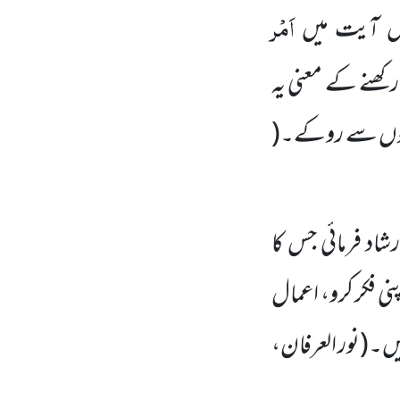
اَمْر
اس آیت میں
رکھنے کے معنی یہ
دیوں سے روکے۔
(
شاد فرمائی جس کا
ی فکر کرو، اعمال
ہیں۔
(نور العرفان،