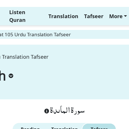
Listen
Translation
Tafseer
More
Quran
t 105 Urdu Translation Tafseer
 Translation Tafseer
h
سورة الماىدة