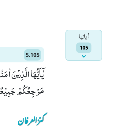
اٰياتها
105
5.105
یٰۤاَیُّهَا الَّذِیْنَ اٰ
مَرْجِعُكُمْ جَمِیْعًا فَ
کنزالعرفان