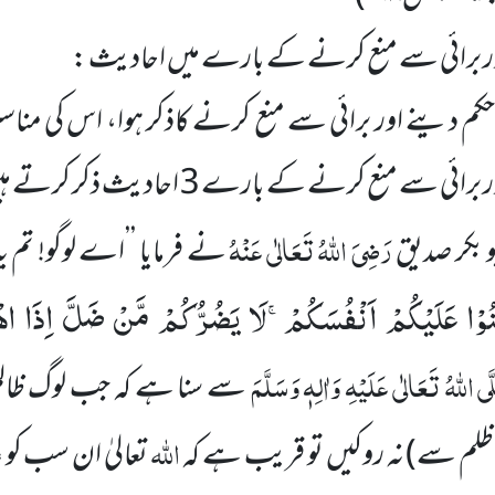
اور برائی سے منع کرنے کے بارے میں احادیث :
ا حکم دینے اور برائی سے منع کرنے کاذکر ہوا، اس کی م
ی سے منع کرنے کے بارے 3 احادیث ذکر کرتے ہیں :
رَضِیَ اللہُ تَعَالٰی عَنْہُ
بکر صدیق
نے فرمایا ’’اے لوگو! تم ی
اٰمَنُوْا عَلَیْكُمْ اَنْفُسَكُمْۚ-لَا یَضُرُّكُمْ مَّنْ ضَلَّ اِذَا اه
ی اللہُ تَعَالٰی عَلَیْہِ وَاٰلِہٖ وَسَلَّمَ
سے سنا ہے کہ جب لوگ ظالم
اللہ
ظلم سے) نہ روکیں تو قریب ہے کہ
تعالیٰ ان سب کو ع