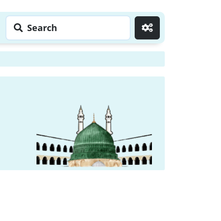
Search
Go