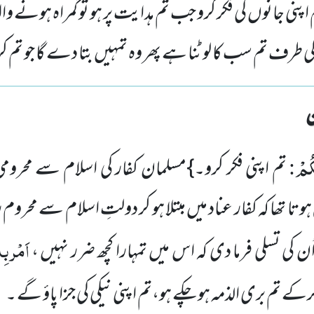
پنی جانوں کی فکر کرو جب تم ہدایت پر ہو تو گمراہ ہونے والا ت
کی طرف تم سب کا لوٹنا ہے پھر وہ تمہیں بتا دے گا جو ت
ُمْ
:
تم اپنی فکر کرو۔}مسلمان کفار کی اسلام سے محروم
ہوتا تھا کہ کفار عناد میں مبتلا ہو کر دولتِ اسلام سے م
اَمْر بِ
ُن کی تسلی فرما دی کہ اس میں تمہارا کچھ ضرر نہیں ،
رکے تم بری الذمہ ہوچکے ہو،تم اپنی نیکی کی جزا پاؤ گے ۔