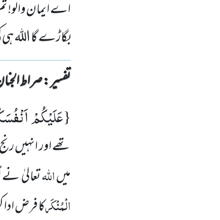
اے ایمان والو! تم ا
بگاڑے گا اللہ ہی 
تفسیر : ‎صراط الجنان
عَلَیْكُمْ اَنْفُسَك
{
تھے اور انہیں رنج 
اللہ
میں
تعالیٰ نے ا
الْمُنْکَر
کا فرض ادا ک