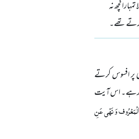
مہارا کچھ نہ
م کرتے تھے۔
ی پر افسوس کرتے
حروم رہے۔ اس آیت
الْمَعْرُوف وَ نَہْی عَنِ