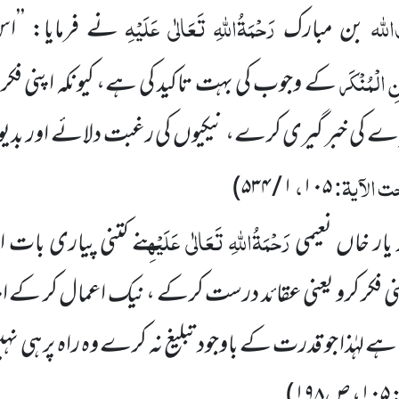
للہ
رَحْمَۃُاللہِ تَعَالٰی عَلَیْہِ
بن مبارک
نے فرمایا: ’’
ِ الْمُنْکَر
کے وجوب کی بہت تاکید کی ہے، کیونکہ اپنی فکر 
رے کی خبر گیری کرے، نیکیوں کی رغبت دلائے اور ب
 الآیۃ:
،
)
۱ / ۵۳۴
۱۰۵
رَحْمَۃُاللہِ تَعَالٰی عَلَیْہِ
د یار خاں نعیمی
نے کتنی پیاری بات ار
نی فکر کرو یعنی عقائد درست کرکے ، نیک اعمال کر کے اپن
 ہے لہٰذا جو قدرت کے باوجود تبلیغ نہ کرے وہ راہ پر ہی ن
:
۱۰۵
، ص
۱۹۸
)