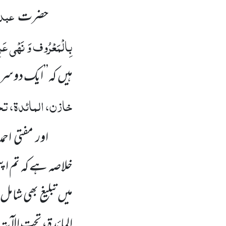
عبدا
حضرت
بِالْمَعْرُوف وَ نَہْی عَن
ہیں کہ’’ایک دوس
خازن، المائدۃ، تحت
اور مفتی احم
خلاصہ ہے کہ تم اپ
میں تبلیغ بھی شامل
المائدۃ، تحت الآیۃ