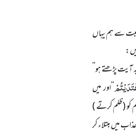
ناسبت سے ہم یہاں
ہ آیت پڑھتے ہو’’
ْتَدَیْتُمْ
‘‘اور میں
 کو (ظلم کرتے )
ذاب میں مبتلاء کر