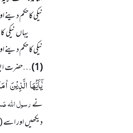
نیکی کا حکم دینے 
یہاں نیکی ک
نیکی کا حکم دینے اور برائ
(1)
…حضرت ابو 
یٰۤاَیُّهَا الَّذِیْنَ 
رسول اللہ
صَلَّ
نے
دیکھیں اور اسے (