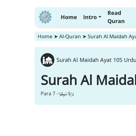
Read
Home
Intro
Quran
Home
➤
Al-Quran
➤
Surah Al Maidah Aya
Surah Al Maidah Ayat 105 Urdu
Surah Al Maida
وَ اِذَا سَمِعُوْا
Para 7 -