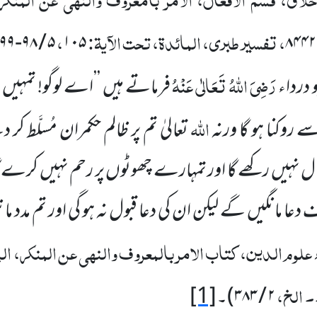
، تفسیر طبری، المائدۃ، تحت الآیۃ:
،
۵ / ۹۸-۹۹
۱۰۵
۸۴۴۲
رَضِیَ اللہُ تَعَالٰی عَنْہُ
درداء
فرماتے ہیں ’’اے لوگو! تمہیں لاز
اللہ
سے روکنا ہو گا ورنہ
تعالیٰ تم پر ظالم حکمران مُسلَّط ک
خیال نہیں رکھے گا اور تمہارے چھوٹوں پر رحم نہیں کر
ا مانگیں گے لیکن ان کی دعا قبول نہ ہو گی اور تم مدد ما
 علوم الدین، کتاب الامر بالمعروف والنہی عن المنکر، ال
۔ الخ،
۲ / ۳۸۳
)
۔
[1]