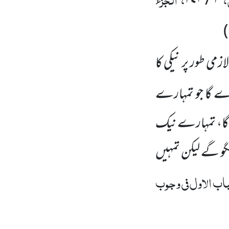
۲ / ۲۷۱
)
می طور پر نیکی کا
ر دے گا جو تمہارے
ے گا، تمہارے نیک
نگو گے لیکن تمہیں
باب الاول فی وجوب