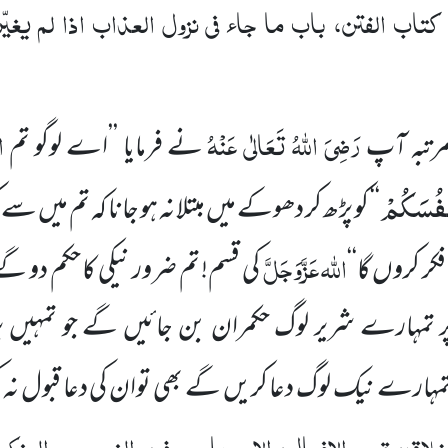
اب الفتن، باب ما جاء فی نزول العذاب اذا لم یغیّر
رَضِیَ اللہُ تَعَالٰی عَنْہُ
ا
رتبہ آپ
نے فرمایا ’’اے لوگو تم
نْفُسَكُمْ
‘‘ کو پڑھ کر دھوکے میں مبتلا نہ ہو جانا کہ تم میں سے 
اللہ
عَزَّوَجَلَّ
کر کروں گا‘‘
کی قسم! تم ضرور نیکی کا حکم دو گے
ر تمہارے شریر لوگ حکمران بن جائیں گے جو تمہیں 
تمہارے نیک لوگ دعا کریں گے بھی توان کی دعا قبول نہ
خلاق، قسم الافعال، الامر بامعروف والنہی عن المنک