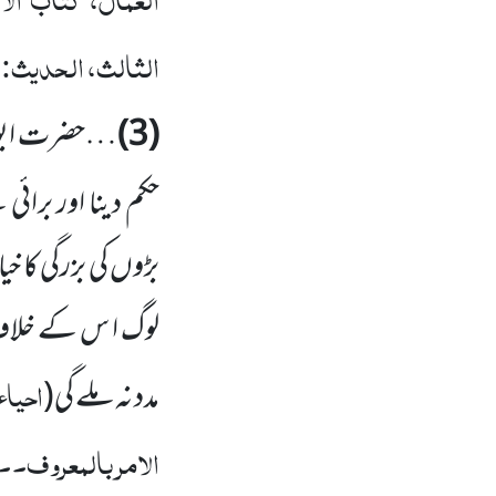
الثالث، الحدیث:
(3)
…حضرت ابو 
حکم دینا اور برائی 
بڑوں کی بزرگی کا 
لوگ ا س کے خلاف دع
احیاء
مدد نہ ملے گی
(
الامر بالمعروف۔۔