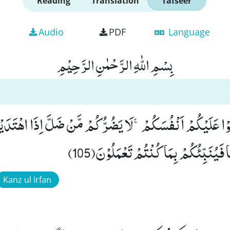
Reading
Translation
Tafseer
Audio
PDF
Language
بِسْمِ اللّٰهِ الرَّحْمٰنِ الرَّحِیْمِ
مَنُوْا عَلَیْكُمْ اَنْفُسَكُمْۚ-لَا یَضُرُّكُمْ مَّنْ ضَلَّ اِذَا اهْتَدَیْت
یُنَبِّئُكُمْ بِمَا كُنْتُمْ تَعْمَلُوْنَ(105)
Kanz ul Irfan