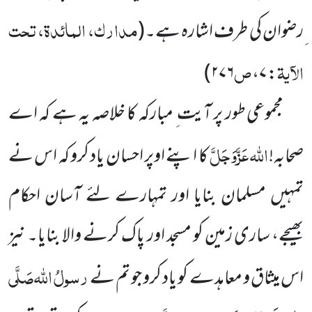
مدارک، المائدۃ، تحت
ِرضوان کی طرف اشارہ ہے۔
(
الآیۃ
ص
۲۷۶)
: ۷،
مجموعی طور پر آیت ِ مبارکہ کا خلاصہ یہ ہے کہ اے
اللہ
عَزَّوَجَلَّ
صحابہ!
کا اپنے اوپر احسان یاد کرو کہ اس نے
تمہیں
مسلمان بنایا اور تمہارے لئے آسان احکام
بھیجے، ساری زمین کو مسجد اور پاک کرنے والا بنایا۔ نیز
رسولُ اللہ
صَلَّی
اس میثاق و معاہدے کو یاد کرو جو تم نے