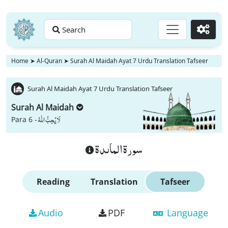
Search
Go
Home
➤
Al-Quran
➤
Surah Al Maidah Ayat 7 Urdu Translation Tafseer
Surah Al Maidah Ayat 7 Urdu Translation Tafseer
Surah Al Maidah
لَا یُحِبُّ اللّٰهُ
Para 6 -
سورة الماىدة
Reading
Translation
Tafseer
Audio
PDF
Language