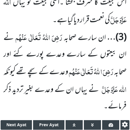
اللہ
اُس بیعت کا شرف بخشا ۔اُسی بیعت کو یہاں
عَزَّوَجَلَّ
کی نعمت قرار دیا گیاہے۔
رَضِیَ اللہُ تَعَالٰی عَنْہُم
(
3
)…
ان سارے صحابہ
نے
ان بیعتوں کے سارے وعدے پورے کئے اور
رَضِیَ ا للہُ تَعَالٰی عَنْہُم
صحابہ
وعدے کے سچے تھے کیونکہ
اللہ
عَزَّوَجَلَّ
نے یہاں ان کے وعدے بغیر تردید ذکر
فرمائے۔
Next
Ayat
Prev
Ayat