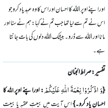
اوراپنے اوپر اللہ کا احسان اور اس کا وہ عہد یاد کرو جو
اس نے تم سے لیا تھا جب تم نے کہا: ہم نے سنا اور
مانا اور اللہ سے ڈرو۔ بیشک اللہ دلوں کی بات جانتا
ہے۔
تفسیر : ‎صراط الجنان
وَ اذْكُرُوْا نِعْمَةَ اللّٰهِ عَلَیْكُمْ
اللہ
{
: اوراپنے اوپر
کا
احسان یاد کرو۔}
اس آیت میں بیعتِ عقبہ یا بیعت