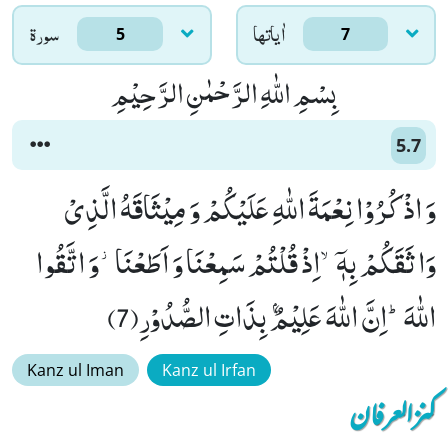
اٰياتها
سورۃ
5
7
بِسْمِ اللّٰهِ الرَّحْمٰنِ الرَّحِیْمِ
5.7
وَ اذْكُرُوْا نِعْمَةَ اللّٰهِ عَلَیْكُمْ وَ مِیْثَاقَهُ الَّذِیْ
وَاثَقَكُمْ بِهٖۤۙ-اِذْ قُلْتُمْ سَمِعْنَا وَ اَطَعْنَا٘-وَ اتَّقُوا
اللّٰهَؕ-اِنَّ اللّٰهَ عَلِیْمٌۢ بِذَاتِ الصُّدُوْرِ(7)
Kanz ul Iman
Kanz ul Irfan
کنزالعرفان