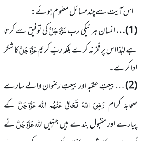
اس آیت سے چندمسائل معلو م ہوئے:
عَزَّوَجَلَّ
(
1
)…
انسان ہر نیکی رب
کی توفیق سے کرتا
عَزَّوَجَلَّ
ہے لہٰذااس پر فخرنہ کرے بلکہ ربِّ کریم
کا شکر
ادا کرے۔
(
2
)
…بیعتِ عقبہ اور بیعتِ رضوان والے سارے
رَضِیَ اللہُ تَعَالٰی عَنْہُم
اللہ
عَزَّوَجَلَّ
صحابۂ کرام
کے
اللہ
عَزَّوَجَلَّ
پیارے اور مقبول بندے ہیں جنہیں
نے