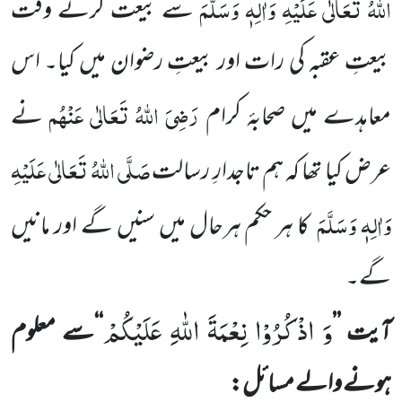
اللہُ تَعَالٰی عَلَیْہِ وَاٰلِہٖ وَسَلَّمَ
سے بیعت کرتے وقت
بیعتِ عقبہ کی رات اور بیعتِ رضوان
میں کیا۔ اس
رَضِیَ اللہُ تَعَالٰی عَنْہُم
معاہدے میں صحابۂ کرام
نے
صَلَّی اللہُ تَعَالٰی عَلَیْہِ
عرض کیا تھا کہ ہم تاجدارِ رسالت
وَاٰلِہٖ وَسَلَّمَ
کا ہر حکم ہرحال میں سنیں گے اور مانیں
گے۔
وَ اذْكُرُوْا نِعْمَةَ اللّٰهِ عَلَیْكُمْ
آیت
’’
‘‘
سے معلوم
ہونے والے مسائل: