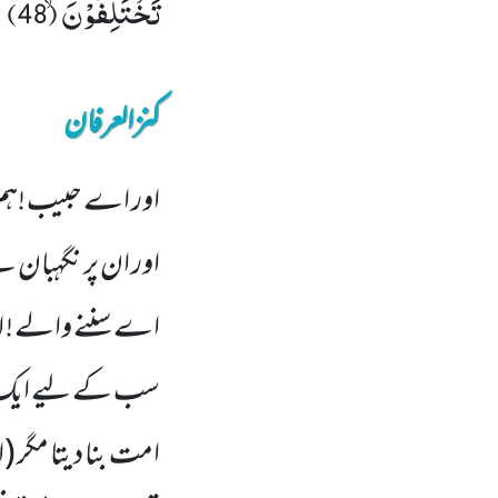
تَخْتَلِفُوْنَۙ (48)
کنزالعرفان
اور اے حبیب !ہم 
اور ان پر نگہبان ہ
اے سننے والے ! اپ
سب کے لیے ایک ایک
امت بنا دیتا مگر (