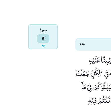
سورۃ
5
ْمِنًا عَلَیْهِ
حَقِّؕ-لِكُلٍّ جَعَلْنَا
َبْلُوَكُمْ فِیْ مَاۤ
ُنْتُمْ فِیْهِ