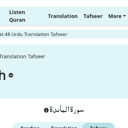
Listen
Translation
Tafseer
More
Quran
t 48 Urdu Translation Tafseer
Translation Tafseer
h
سورة الماىدة