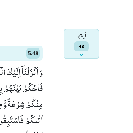
اٰياتها
48
5.48
وَ اَنْزَلْنَاۤ اِلَیْكَ 
فَاحْكُمْ بَیْنَهُمْ بِمَ
مِنْكُمْ شِرْعَةً وَّ مِنْ
اٰتٰىكُمْ فَاسْتَبِقُوا 