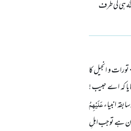
لہ ہی کی طرف
تورات و انجیل کا
ایا کہ اے حبیب !
عَلَیْہِمُ
بقہ انبیاء
ان ہے تو جب اہلِ