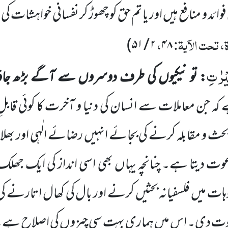
فوائد و منافع ہیں اور یا تم حق کو چھوڑ کر نفسانی خواہشات
، تحت الآیۃ:
،
)
۲ / ۵۱
۴۸
یْرٰتِ
: تو نیکیوں کی طرف دوسروں سے آگے بڑھ جاو
ے کہ جن معاملات سے انسان کی دنیا و آخرت کا کوئی قابلِ
ث و مقابلہ کرنے کی بجائے انہیں رضائے الٰہی اور بھل
عوت دیتا ہے۔ چنانچہ یہاں بھی اسی انداز کی ایک جھل
ات میں فلسفیانہ بحثیں کرنے اور بال کی کھال اتارنے کی
ت دی۔ اس میں ہماری بہت سی چیزوں کی اصلاح ہے۔ 