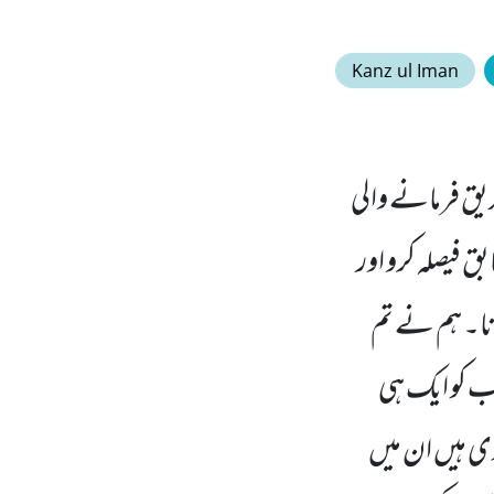
Kanz ul Iman
یق فرمانے والی
 فیصلہ کرو اور
رنا۔ ہم نے تم
سب کو ایک ہی
دی ہیں ان میں