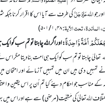
کہ ایمان حضرت آدم
کے زمانہ سے ی
اللہ
عَزَّوَجَلَّ
ور جو
کی طرف سے آیا اس کا اقرار کرنا جبکہ 
 المائدۃ، تحت الآیۃ:
،
)
۱ / ۵۰۱
۴۸
جَعَلَكُمْ اُمَّةً وَّاحِدَةً
اللہ
: اور اگر
چاہتا تو تم سب کو ایک 
ہ
تعالیٰ
چاہتا تو تم سب کو ایک ہی امت بنادیتا
مگر
اس نے ا
ے تمہیں دی ہیں ان میں تمہیں
آزمائے اور امتحان می
ہ کے مناسب جو احکام دیئے کیا تم اُن پر اس یقین و اع
اللہ
اختلاف
تعالیٰ کی مَشِیَّت
(مرضی)
سے ہے اور اس میں بہ