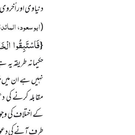
دنیاوی اور اُخروی
ابو سعود،
المائدۃ
(
فَاسْتَبِقُوا الْخَ
{
حکیمانہ طریقہ یہ ہ
نہیں ہے ان میں بح
مقابلہ کرنے کی د
کے اختلاف کی وجوہ
طرف آنے کی دعو