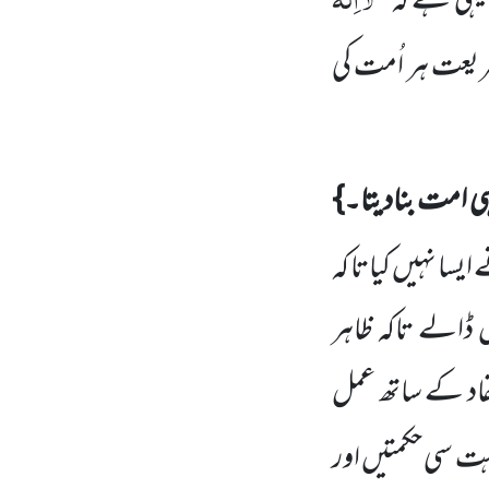
ہی ہے کہ ’’
شریعت ہر اُمت کی
ہی امت بنادیتا۔}
یسا نہیں کیاتا کہ
ں ڈالے تاکہ ظاہر
تقاد کے
ساتھ عمل
ت سی حکمتیں اور