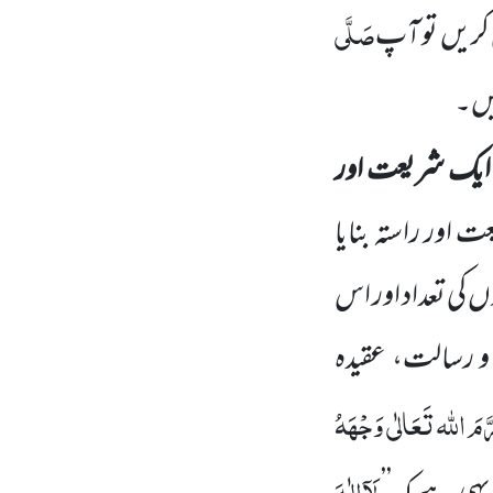
صَلَّی
کریں تو آپ
یں۔
ایک شریعت اور
اور راستہ بنایا
 کی تعداد اور اس
و رسالت، عقیدہ
َّمَ اللہ تَعَالٰی وَجْہَہُ
لَآاِلٰہَ