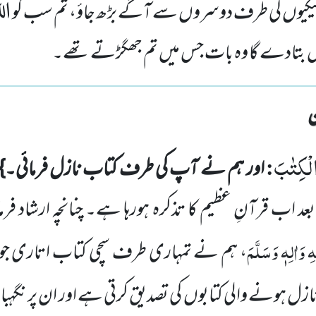
نیکیوں کی طرف دوسروں سے آگے بڑھ جاؤ، تم سب کو ال
ہیں بتادے گا وہ بات جس میں تم جھگڑتے تھے۔
 الْكِتٰبَ
:
اور ہم نے آپ کی طرف کتاب نازل فرمائی۔}
 اب قرآنِ عظیم کا تذکرہ ہورہا ہے۔ چنانچہ ارشاد فرم
 وَاٰلِہٖ وَسَلَّمَ
، ہم نے تمہاری طرف سچی کتاب اتاری جوسا
نازل ہونے والی کتابوں کی تصدیق کرتی ہے اور ان پر نگہب