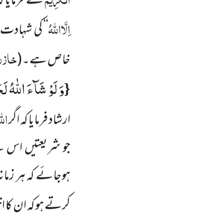
نے فرمایا 
اِلَّااللہُ
‘‘ کی شہادت ا
خازن،
خاص ہے۔
(
وَ لَوْ شَآءَ اللّٰهُ لَ
{
الل
ارشاد فرمایا کہ اگر
جو شریعتیں اس ن
ہوجائے کہ ہر زمان
کرتے ہو کہ ان کا 