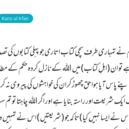
Kanz ul Irfan
نے تمہاری طرف سچی کتاب اتاری جو پہلی کتابوں کی تصد
ے تو ان (اہلِ کتاب) میں اللہ کے نازل کردہ حکم کے مطابق
نے پاس آیا ہوا حق چھوڑ کران کی خواہشوں کی پیروی نہ ک
 شریعت اور راستہ بنایا ہے اور اگر اللہ چاہتا تو تم 
اس نے ایسا نہیں کیا) تا کہ جو (شریعتیں ) اس نے تمہیں 