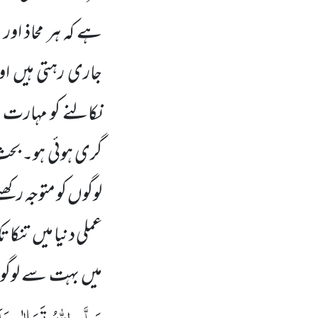
ہے کہ ہر محاذ اور
جاری رہتی ہیں او
نکالنے کو مہارت ا
گری ہوئی ہو۔ بح
لوگوں کو متوجہ رکھ
عملی دنیا میں تنکا
میں بہت سے لوگوں 
صَلَّی اللہُ تَعَالٰی عَلَی