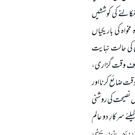
نکالنے کی کوششیں
واہ کی باریکیاں
می کی حالت نہایت
صرف وقت گزاری،
 وقت ضائع کرنااور
نصیحت کی روشنی
ے سرکارِ دو عالم
اِسْلَامِ
الْمَرْءِ
تَرْکُہٗ