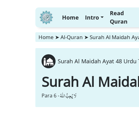
Read
Home
Intro
Quran
Home
➤
Al-Quran
➤
Surah Al Maidah Aya
Surah Al Maidah Ayat 48 Urdu 
Surah Al Maida
لَا یُحِبُّ اللّٰهُ
Para 6 -