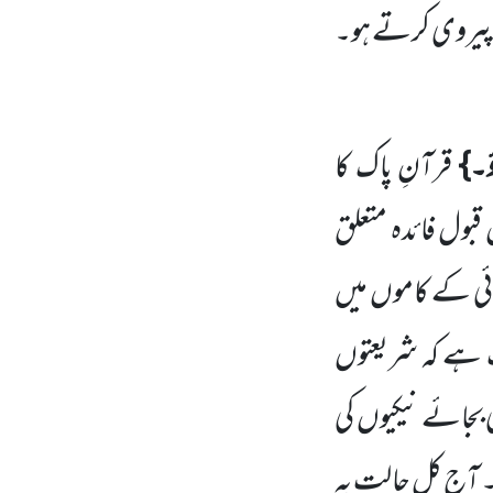
 کی پیروی کرتے ہو۔
ٔ۔}
قرآنِ پاک کا
 قبول فائدہ متعلق
ائی کے کاموں میں
ک ہے کہ شریعتوں
 بجائے نیکیوں کی
آج کل حالت یہ