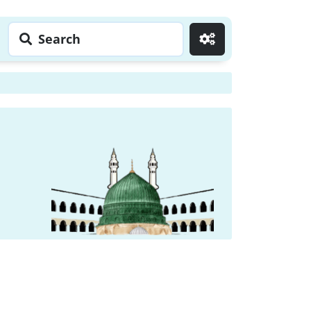
Search
Go