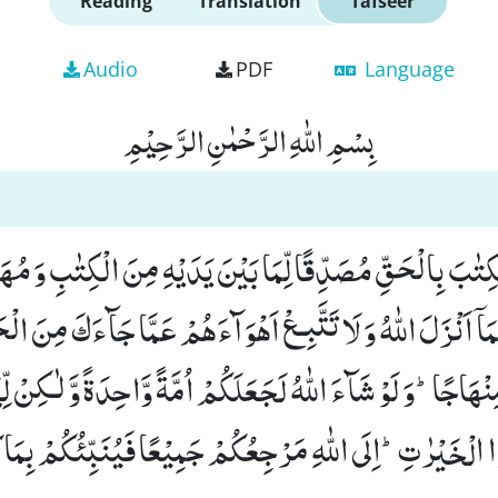
Reading
Translation
Tafseer
Audio
PDF
Language
بِسْمِ اللّٰهِ الرَّحْمٰنِ الرَّحِیْمِ
الْكِتٰبَ بِالْحَقِّ مُصَدِّقًا لِّمَا بَیْنَ یَدَیْهِ مِنَ الْكِتٰبِ وَ مُهَی
اۤ اَنْزَلَ اللّٰهُ وَ لَا تَتَّبِـعْ اَهْوَآءَهُمْ عَمَّا جَآءَكَ مِنَ الْ
هَاجًاؕ-وَ لَوْ شَآءَ اللّٰهُ لَجَعَلَكُمْ اُمَّةً وَّاحِدَةً وَّ لٰـكِنْ لِّی
الْخَیْرٰتِؕ-اِلَى اللّٰهِ مَرْجِعُكُمْ جَمِیْعًا فَیُنَبِّئُكُمْ بِمَا ك