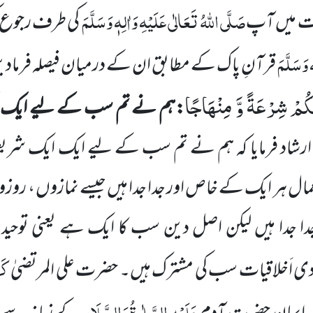
صَلَّی اللہُ تَعَالٰی عَلَیْہِ وَاٰلِہٖ وَسَلَّمَ
مات میں آپ
کی طرف رجوع 
ٖ وَسَلَّمَ
قرآنِ پاک کے مطابق ان کے درمیان فیصلہ فرماد
ْكُمْ شِرْعَةً وَّ مِنْهَاجًا
:ہم نے تم سب کے لیے ایک 
ارشاد فرمایا کہ ہم نے تم سب کے لیے ایک ایک شریعت 
ال ہر ایک کے خاص اور جدا جدا ہیں جیسے نمازوں ، روزوں
ا جدا ہیں لیکن اصل دین سب کا ایک ہے یعنی توحید 
کَر
ادی اَخلاقیات سب کی مشترک ہیں۔ حضرت علی المرتضیٰ
عَلَیْہِ الصَّلٰوۃُ وَالسَّلَام