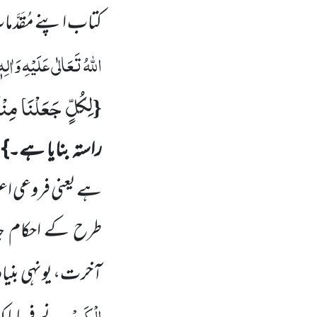
کتاب اپنے مُقَدَّ
اللہُ تَعَالٰی عَلَیْہِ وَاٰلِہ
لِكُلٍّ جَعَلْنَا مِن
{
راستہ بنایا ہے۔}
ہے یعنی فروعی اعم
طرح کے احکام جد
آخرت، یونہی بنی
الْکَرِیْم