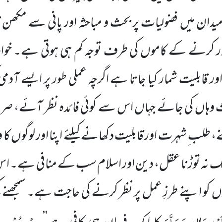
 میدان میں فضولیات پر بحث و مباحثہ اور پانی سے مکھن 
ر کرنے کے کاموں کی طرف توجہ کم ہی ہوتی ہے۔ خواہ مخ
ور قابلیت شمار کیا جاتا ہے اگرچہ عملی طور پر ایسے آد
ث وہاں کی جائے جہاں اس سے کوئی فائدہ نظر آئے، 
نے، طلب ِ شہرت اور قابلیت دکھانے کیلئے اپنا اور لوگوں کا
 تک نہ توڑنا عقل، دین اور اسلام سب
کے منافی ہے۔ اس 
کو اپنے طرزِ عمل پر نظر کرنے کی حاجت ہے۔ سمجھنے کیلئ
ْہِ وَاٰلِہٖ وَسَلَّمَ
مِنْ
حُسْنِ