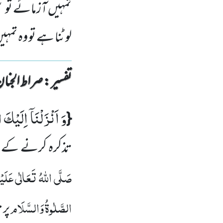
تمہیں آزمائے تو 
لوٹنا ہے تو وہ تم
تفسیر : ‎صراط الجنان
وَ اَنْزَلْنَاۤ اِلَیْكَ
{
تذکرہ کرنے کے بعد
صَلَّی اللہُ تَعَالٰی عَلَیْہِ
الصَّلٰوۃُ وَالسَّلَام
پر 