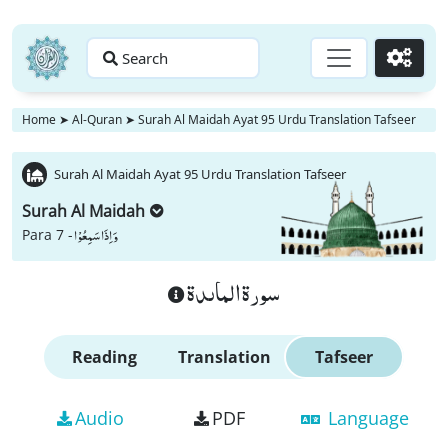
Search
Go
Home
➤
Al-Quran
➤
Surah Al Maidah Ayat 95 Urdu Translation Tafseer
Surah Al Maidah Ayat 95 Urdu Translation Tafseer
Surah Al Maidah
وَ اِذَا سَمِعُوْا
Para 7 -
سورة الماىدة
Reading
Translation
Tafseer
Audio
PDF
Language