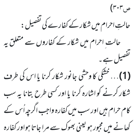
ص
)
۳۰۳
حالتِ احرام میں شکار کے کفارے کی تفصیل:
حالت ِ احرام میں شکار کے کفاروں سے متعلق یہ
تفصیل ہے۔
(1)
… خشکی کا وحشی جانور شکار کرنا یا اس کی طرف
شکار کرنے کو اشارہ کرنا یا اور کسی طرح بتانا یہ سب
کام حرام ہیں اور سب میں کفارہ واجب اگرچہ اُس کے
کھانے میں مجبور ہو یعنی بھوک سے مرا جاتا ہو اور کفارہ