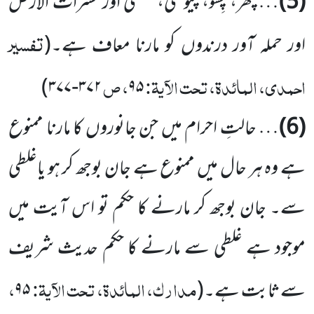
(5)
…مچھر، پِسُّو، چیونٹی، مکھی اور حشراتُ الارض
تفسیر
اور حملہ آور درندوں کو مارنا معاف ہے۔
(
احمدی، المائدۃ، تحت الآیۃ:
، ص
)
۳۷۲-۳۷۷
۹۵
(6)
… حالتِ احرام میں جن جانوروں کا مارنا ممنوع
ہے وہ ہر حال میں ممنوع ہے جان بوجھ کر ہو یاغلطی
سے۔ جان بوجھ کر مارنے کا حکم تو اس آیت میں
موجود ہے غلطی سے مارنے کا حکم حدیث شریف
مدارک، المائدۃ، تحت الآیۃ:
،
سے ثابت ہے۔
(
۹۵