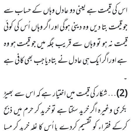
اس کی قیمت ہے یعنی دو عادل وہاں کے حساب سے
جو قیمت بتا دیں وہ دینی ہوگی اور اگر وہاں اُس کی کوئی
قیمت نہ ہو تو وہاں سے قریب جگہ میں جو قیمت ہو وہ
ہے اور اگر ایک ہی عادل نے بتادیا جب بھی کافی ہے
۔
(2)
… شکار کی قیمت میں اختیار ہے کہ اس سے بھیڑ
بکری وغیرہ اگر خرید سکتا ہے تو خرید کر حرم میں ذبح
کرکے فقراء کو تقسیم کردے یا اُس کا غلہ خرید کر مسا