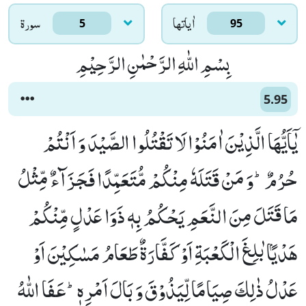
اٰياتها
سورۃ
5
95
بِسْمِ اللّٰهِ الرَّحْمٰنِ الرَّحِیْمِ
5.95
یٰۤاَیُّهَا الَّذِیْنَ اٰمَنُوْا لَا تَقْتُلُوا الصَّیْدَ وَ اَنْتُمْ
حُرُمٌؕ-وَ مَنْ قَتَلَهٗ مِنْكُمْ مُّتَعَمِّدًا فَجَزَآءٌ مِّثْلُ
مَا قَتَلَ مِنَ النَّعَمِ یَحْكُمُ بِهٖ ذَوَا عَدْلٍ مِّنْكُمْ
هَدْیًۢا بٰلِغَ الْكَعْبَةِ اَوْ كَفَّارَةٌ طَعَامُ مَسٰكِیْنَ اَوْ
عَدْلُ ذٰلِكَ صِیَامًا لِّیَذُوْقَ وَ بَالَ اَمْرِهٖؕ-عَفَا اللّٰهُ