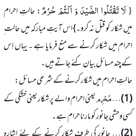
لَا تَقْتُلُوا الصَّیْدَ وَ اَنْتُمْ حُرُمٌ
{
: حالتِ احرام
میں شکار کو قتل نہ کرو۔}اس آیتِ مبارکہ میں حالت ِ
احرام میں شکار کرنے سے منع فرمایا ہے ۔ یہاں اِس
کے چند مسائل بیان کئے جاتے ہیں۔
حالتِ احرام میں شکار کرنے کے شرعی مسائل:
مُحْرِم
(1)
…
یعنی احرام والے پر شکار یعنی خشکی کے
کسی وحشی جانور کو مارنا حرام ہے۔
(2)
… جانور کی طرف شکار کرنے کے لئے اشارہ