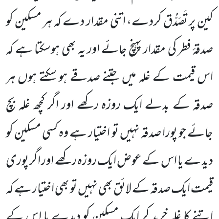
کین پر تَصَدُّق کردے، اتنی مقدار دے کہ ہر مسکین کو
صدقۂ فطر کی مقدار پہنچ جائے اور یہ بھی ہوسکتا ہے کہ
اس قیمت کے غلہ میں جتنے صدقے ہو سکتے ہوں ہر
صدقہ کے بدلے ایک روزہ رکھے اور اگر کچھ غلہ بچ
جائے جو پورا صدقہ نہیں تو اختیار ہے وہ کسی مسکین کو
دیدے یا اس کے عوض ایک روزہ رکھے اور اگر پوری
قیمت ایک صدقہ کے لائق بھی نہیں تو بھی اختیار ہے کہ
اتنے کا غلہ خرید کر ایک مسکین کو دیدے یا اس کے