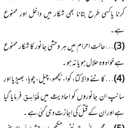
کرنا یاکسی طرح بتانا بھی شکار میں داخل اور ممنوع
ہے۔
(3)
…حالتِ احرام میں ہر وحشی جانور کا شکار ممنوع
ہے خواہ وہ حلال ہو یا نہ ہو ۔
(4)
… کاٹنے والا کتا، کوا، بچھو، چیل، چوہا، بھیڑیا اور
فَوَاسِق
سانپ ان جانوروں کو احادیث میں
فرمایا گیا
ہے اور ان کے قتل کی اجازت دی گئی ہے ۔