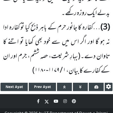
بدلے ایک روزہ رکھے۔
(3)
…کفارہ کا جانور حرم کے باہر ذبح کیا تو کفارہ ادا
نہ ہو گا اور اگر اس میں سے خود بھی کھایا تو اتنے کا
تاوان دے۔
(بہارِ شریعت، حصہ ششم، جرم اور ان
کے کفارے کا بیان،
۱ / ۱۱۷۹-۱۱۸۰
)
Next
Ayat
Prev
Ayat