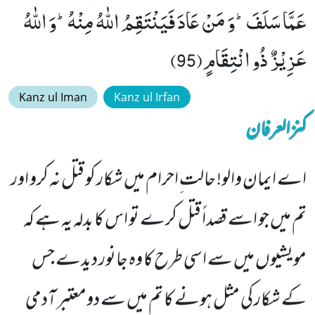
عَمَّا سَلَفَؕ-وَ مَنْ عَادَ فَیَنْتَقِمُ اللّٰهُ مِنْهُؕ-وَ اللّٰهُ
عَزِیْزٌ ذُو انْتِقَامٍ(95)
Kanz ul Iman
Kanz ul Irfan
کنزالعرفان
اے ایمان والو! حالت ِاحرام میں شکار کو قتل نہ کرو اور
تم میں جو اسے قصداً قتل کرے تو اس کا بدلہ یہ ہے کہ
مویشیوں میں سے اسی طرح کا وہ جانور دیدے جس
کے شکار کی مثل ہونے کا تم میں سے دومعتبر آدمی