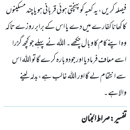
فیصلہ کریں ، یہ کعبہ کو پہنچتی ہوئی قربانی ہو یا چند مسکینوں
کا کھانا کفارے میں دے یا اس کے برابر روزے تاکہ
وہ اپنے کام کا وبال چکھے۔ اللہ نے پہلے جو کچھ گزرا
اسے معاف فرمادیا اور جودوبارہ کرے گاتو اللہ اس
سے انتقام لے گا اور اللہ غالب ہے ،بدلہ لینے
والاہے۔
تفسیر : ‎صراط الجنان