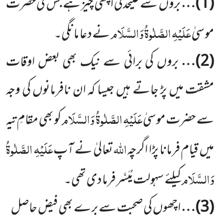
(
1
)…
بروں سے علیحدگی اچھی چیز ہے جس کی حضرت
عَلَیْہِ الصَّلٰوۃُ وَالسَّلَام
موسیٰ
نے دعا مانگی۔
(
2
)…
بروں کی برائی سے نیک بھی بعض اوقات
مشقت میں پڑ جا
تے ہیں جیسا کہ ان نافرمانوں کی وجہ
عَلَیْہِ
الصَّلٰوۃُ وَالسَّلَام
سے حضرت موسیٰ
کو بھی مقامِ تیہ
اللہ
عَلَیْہِ الصَّلٰوۃُ
میں قیام فرمانا پڑا اگرچہ
تعالیٰ نے آپ
وَالسَّلَام
کیلئے سہولت مُیَسَّر فرما دی تھی۔
(
3
)…
اچھوں کی صحبت سے برے بھی فیض حاصل