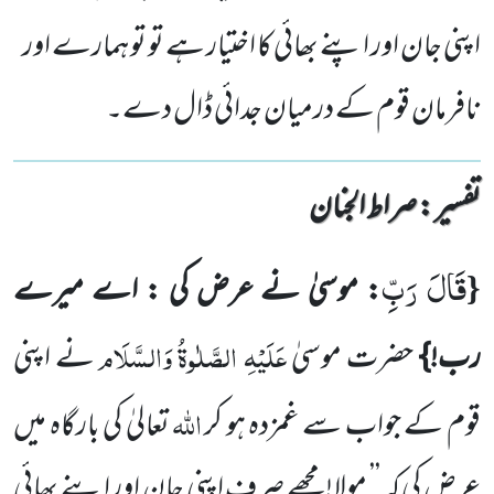
اپنی جان اور اپنے بھائی کا اختیار ہے تو تو ہمارے اور
نافرمان قوم کے درمیان جدائی ڈال دے۔
تفسیر : ‎صراط الجنان
قَالَ رَبِّ
{
: موسیٰ نے عرض کی : اے میرے
عَلَیْہِ الصَّلٰوۃُ وَالسَّلَام
رب!}
حضرت موسیٰ
نے اپنی
اللہ
قوم کے جواب سے غمزدہ
ہو کر
تعالیٰ کی بارگاہ میں
عرض کی کہ ’’ مولا! مجھے صرف اپنی جان اور اپنے بھائی