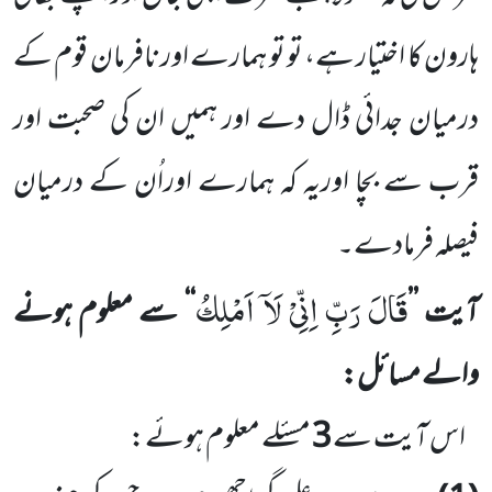
ہارون کا اختیار ہے، تو تو ہمارے اور نافرمان
قوم کے
درمیان جدائی ڈال دے اور ہمیں ان کی صحبت اور
قرب سے بچا اوریہ کہ ہمارے اوراُن کے درمیان
فیصلہ فرمادے۔
قَالَ رَبِّ اِنِّیْ لَاۤ اَمْلِكُ
آیت
’’
‘‘
سے معلوم ہونے
والے مسائل:
اس آیت سے
3
مسئلے معلوم ہوئے: