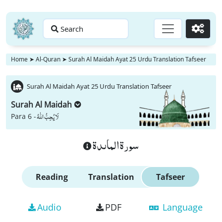
Search
Go
Home
➤
Al-Quran
➤
Surah Al Maidah Ayat 25 Urdu Translation Tafseer
Surah Al Maidah Ayat 25 Urdu Translation Tafseer
Surah Al Maidah
لَا یُحِبُّ اللّٰهُ
Para 6 -
سورة الماىدة
Reading
Translation
Tafseer
Audio
PDF
Language