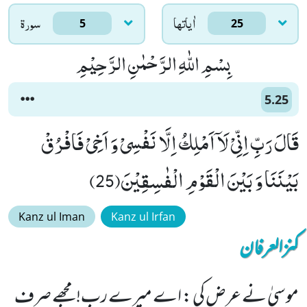
اٰياتها
سورۃ
5
25
بِسْمِ اللّٰهِ الرَّحْمٰنِ الرَّحِیْمِ
5.25
قَالَ رَبِّ اِنِّیْ لَاۤ اَمْلِكُ اِلَّا نَفْسِیْ وَ اَخِیْ فَافْرُقْ
بَیْنَنَا وَ بَیْنَ الْقَوْمِ الْفٰسِقِیْنَ(25)
Kanz ul Iman
Kanz ul Irfan
کنزالعرفان
موسیٰ نے عرض کی : اے میرے رب! مجھے صرف