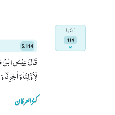
اٰياتها
114
5.114
قَالَ عِیْسَى ابْنُ مَرْ
لِّاَوَّلِنَا وَ اٰخِرِنَا و
کنزالعرفان