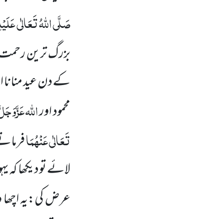
صَلَّی اللہُ تَعَالٰی عَلَیْہِ
بزرگ ترین رحمت 
کے دن عید منانا اور
اللہ
عَزَّوَجَلّ
محمود اور
تَعَالٰی عَنْہُمَا
فرماتے
لائے تو دیکھا کہ ی
عرض کی:یہ اچھا