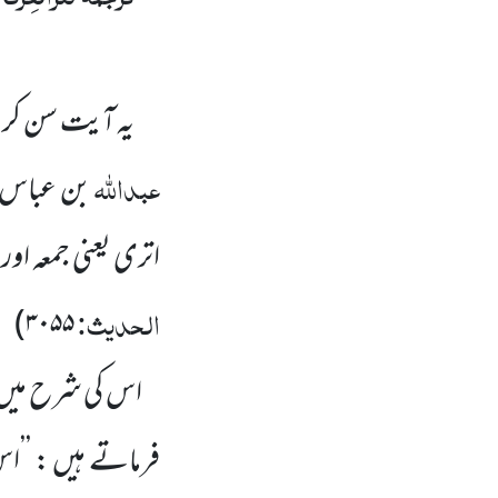
یہ آیت سن کر 
عبداللہ
بن عباس
اتری یعنی جمعہ او
الحدیث:
)
۳۰۵۵
اس کی شرح میں م
فرماتے ہیں : ’’ا