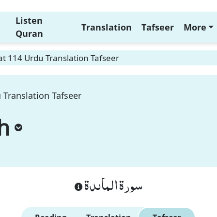
Listen
Translation
Tafseer
More
Quran
t 114 Urdu Translation Tafseer
 Translation Tafseer
h
سورة الماىدة