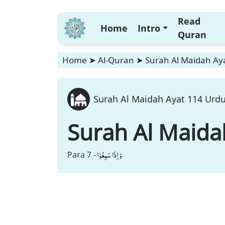
Read
Home
Intro
Quran
Home
➤
Al-Quran
➤
Surah Al Maidah Aya
Surah Al Maidah Ayat 114 Urdu
Surah Al Maida
وَ اِذَا سَمِعُوْا
Para 7 -