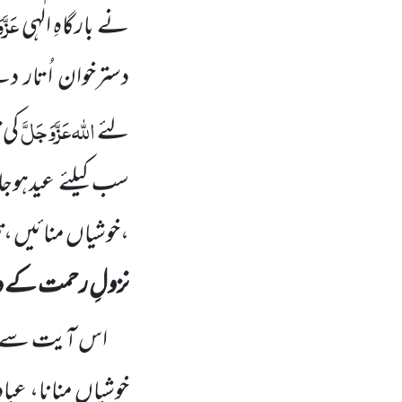
عَزَّ
نے بارگاہِ الٰہی
دسترخوان اُتار د
اللہ
عَزَّوَجَلَّ
لئے
کی 
سب کیلئے عیدہوج
،خوشیاں منائیں ،
نزولِ رحمت کے دن 
اس آیت سے مع
خوشیاں منانا، عباد