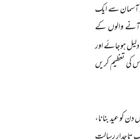
ر آسمان سے ایک
ں آنے والوں کے
دلیل ہوجائے اور
س کی تعظیم کریں
 دن کو عید بنانا،
یشک تاجدارِ رسالت