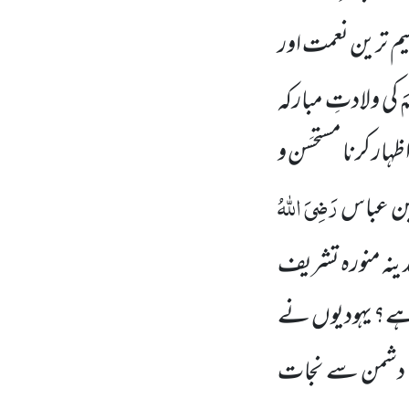
ظیم ترین نعمت اور
مَ
کی ولادتِ مبارکہ
ہار کرنا مستحسَن و
رَضِیَ اللہُ
ن عباس
دینہ منورہ تشریف
یا ہے؟ یہودیوں نے
ے دشمن سے نجات