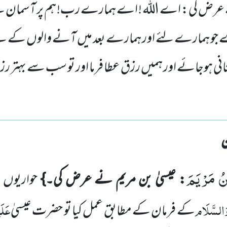
ے عرض کی: اے اللہ ! اے ہمارے رب! ہم پر آسمان 
ے جو ہمارے لئے اور ہمارے بعد میں آنے والوں کے لئے
ہوجائے اور ہمیں رزق عطا فرما اور تو سب سے بہتر رزق
ُ مَرْیَمَ
: عیسیٰ بن مریم نے عرض کی۔}
حواریوں
وَالسَّلَام
عَلَ
کے فرمان کے مطابق عمل کیا تو حضرت عیسیٰ