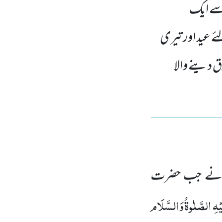
سے ایک
 عید اور تیری
 دینے والا
 نے جب حضرت
یْہِ الصَّلٰوۃُ وَالسَّلَام