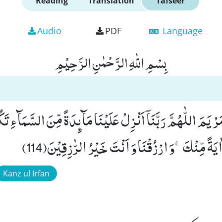
Reading
Translation
Tafseer
Audio
PDF
Language
بِسْمِ اللّٰهِ الرَّحْمٰنِ الرَّحِیْمِ
یَمَ اللّٰهُمَّ رَبَّنَاۤ اَنْزِلْ عَلَیْنَا مَآىٕدَةً مِّنَ السَّمَآءِ تَك
َ اٰیَةً مِّنْكَۚ-وَ ارْزُقْنَا وَ اَنْتَ خَیْرُ الرّٰزِقِیْنَ(114)
Kanz ul Irfan