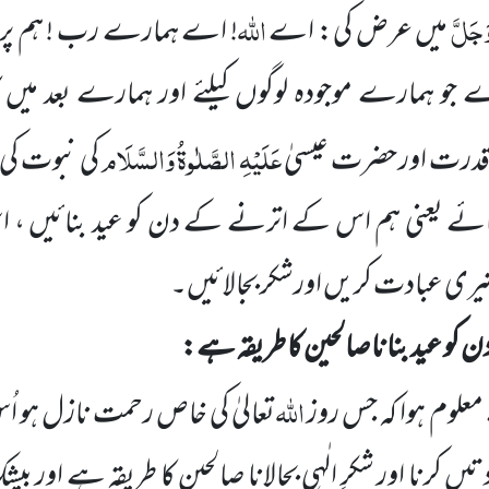
وَجَلَّ
اللہ
میں عرض کی: اے
! اے ہمارے رب !
ہم پ
ے جو ہمارے موجودہ لوگوں کیلئے اور ہمارے بعد می
عَلَیْہِ الصَّلٰوۃُ وَالسَّلَام
قدرت اور حضرت عیسیٰ
کی نبوت کی 
ائے یعنی ہم اس کے اترنے
کے دن کو عید بنائیں ، ا
تیری عبادت کریں اورشکر بجالائیں۔
کو عید بنانا صالحین کا طریقہ ہے:
اللہ
لوم ہوا کہ جس روز
تعالیٰ کی خاص رحمت نازل ہو اُس
تیں کرنا اور شکرِ الٰہی بجالانا صالحین کا طریقہ ہے اور ب