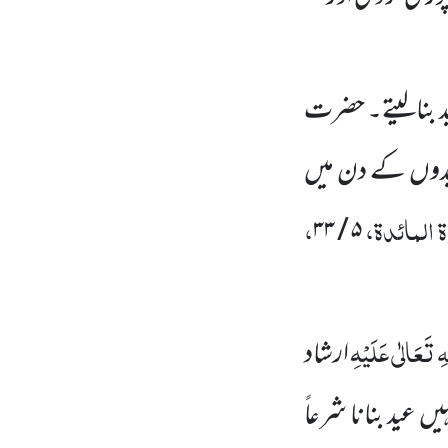
ید بنالیتے۔ حضرت
عیدوں کے دن میں
 المائدۃ،
،
۳۳
/
۵
ِ تَعَالٰی عَلَیْہِ
ارشاد
ں عید بنانا شرعاً