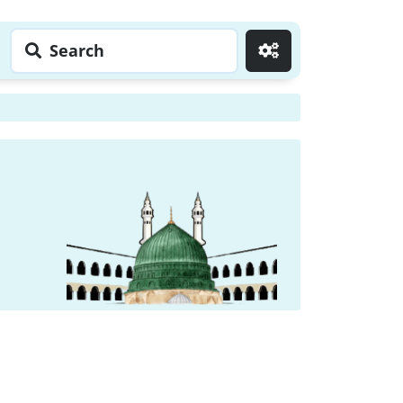
Search
Go