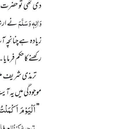
دی تھی تو حضرت 
وَاٰلِہٖ وَسَلَّمَ
نے ارشا
زیادہ ہے چنانچہ ا
رکھنے کا حکم فرمایا۔
ترمذی شریف م
موجودگی میں یہ آی
اَلْیَوْمَ اَكْمَلْتُ
’’
ترجمۂ
کنزُالعِرفا