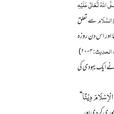
لَّی اللہُ تَعَالٰی عَلَیْہِ
 وَالسَّلَام
سے تعلق
ا اور اس دن روزہ
 الحدیث:
)
۲۰۰۴
ے ایک یہودی کی
الْاِسْلَامَ دِیْنًا
‘‘
پوری کر دی اور