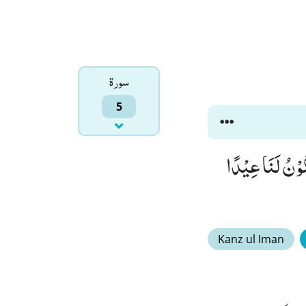
سورۃ
5
ُوْنُ لَنَا عِیْدًا
Kanz ul Iman