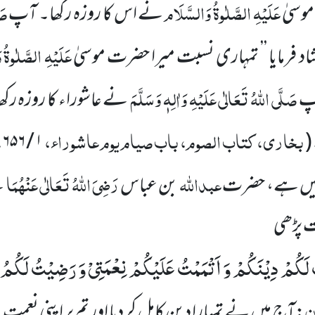
عَلَیْہِ الصَّلٰوۃُ وَالسَّلَام
صَ
موسیٰ
نے اس کا روزہ رکھا۔ آپ
عَلَیْہِ الصَّلٰوۃُ
د فرمایا ’’ تمہاری نسبت میرا حضرت موسیٰ
صَلَّی اللہُ تَعَالٰی عَلَیْہِ وَاٰلِہٖ وَسَلَّمَ
ٓپ
نے عاشوراء کا روزہ رکھ
بخاری، کتاب الصوم، باب صیام یوم عاشوراء،
،
۶۵۶
/
۱
(
عبداللہ
رَضِیَ اللہُ تَعَالٰی عَنْہُمَا
یں ہے، حضرت
بن عباس
ن
ت پڑھی
 لَكُمْ دِیْنَكُمْ وَ اَتْمَمْتُ عَلَیْكُمْ نِعْمَتِیْ وَ رَضِیْتُ لَكُمُ 
ن
:آج میں نے تمہارا دین کامل کر دیا اور تم
پر اپنی نعمت 