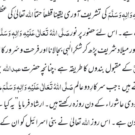
 وَاٰلِہٖ وَسَلَّمَ
اللہ
کی تشریف آوری یقینا قطعاً حتماً
تعالیٰ کی ع
صَلَّی اللہُ تَعَالٰی عَلَیْہِ وَاٰلِہٖ وَسَلَّ
ہے۔ اس لئے حضور پر نور
 میلاد شریف پڑھ کر شکرِ الٰہی بجالانا اور فرحت و سُرور کا اظ
َ
عبداللہ
کے مقبول بندوں کا طریقہ ہے ،چنانچہ حضرت
ب
صَلَّی اللہُ تَعَالٰی عَلَیْہِ وَاٰلِہٖ وَسَلَّمَ
 ہیں :جب سرکارِ دو عالم
م
ہودی عاشوراء کے دن روزہ رکھتے ہیں۔ ارشاد فرمایا’’ یہ ک
اللہ
 دن ہے۔ اس روز
تعالیٰ نے بنی اسرائیل کو ان ک