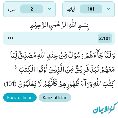
اٰياتها
سورۃ
2
101
بِسْمِ اللّٰهِ الرَّحْمٰنِ الرَّحِیْمِ
2.101
وَ لَمَّا جَآءَهُمْ رَسُوْلٌ مِّنْ عِنْدِ اللّٰهِ مُصَدِّقٌ لِّمَا
مَعَهُمْ نَبَذَ فَرِیْقٌ مِّنَ الَّذِیْنَ اُوْتُوا الْكِتٰبَۗۙ-
كِتٰبَ اللّٰهِ وَرَآءَ ظُهُوْرِهِمْ كَاَنَّهُمْ لَا یَعْلَمُوْنَ٘ (101)
Kanz ul Iman
Kanz ul Irfan
کنزالایمان