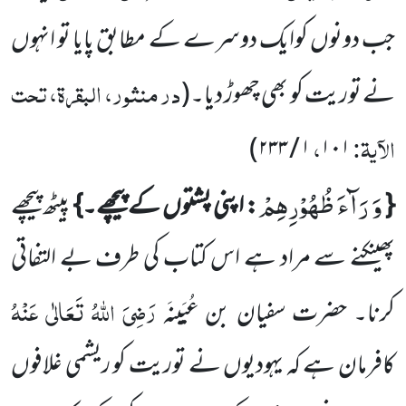
جب دونوں کوایک دوسرے کے مطابق پایا تو انہوں
در منثور، البقرۃ، تحت
نے توریت کو بھی چھوڑ دیا۔
(
الآیۃ:
،
)
۱ / ۲۳۳
۱۰۱
وَ رَآءَ ظُهُوْرِهِمْ
{
: اپنی پشتوں کے پیچھے۔}
پیٹھ پیچھے
پھینکنے سے مراد ہے اس کتاب کی طرف بے التفاتی
رَضِیَ اللہُ تَعَالٰی عَنْہُ
کرنا۔ حضرت
سفیان بن عُیَینَہ
کافرمان ہے کہ یہودیوں نے توریت کو ریشمی غلافوں