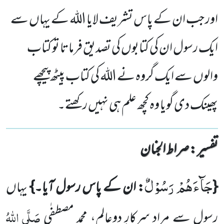
اور جب ان کے پاس تشریف لایا اللہ کے یہاں سے
ایک رسول ان کی کتابوں کی تصدیق فرماتا تو کتاب
والوں سے ایک گروہ نے اللہ کی کتاب پیٹھ پیچھے
پھینک دی گویا وہ کچھ علم ہی نہیں رکھتے۔
تفسیر : ‎صراط الجنان
جَآءَهُمْ رَسُوْلٌ
{
: ان کے پاس رسول آیا۔}
یہاں
صَلَّی اللہُ
رسول سے مراد سرکارِ دوعالم، محمد مصطفٰی