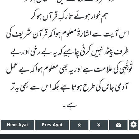
ہم خوار ہوئے تارکِ قرآں ہو کر
اس آیت سے اشارۃً معلوم ہوا کہ قرآن شریف کی
طرف پیٹھ نہیں کرنی چاہیے کہ یہ بے رخی اور بے
تَوَجُّہی کی علامت ہے اور یہ بھی معلوم ہوا کہ بے عمل
آدمی جاہل کی طرح ہوتا ہے بلکہ اس سے بھی بدتر
ہے۔
Next
Ayat
Prev
Ayat