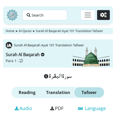
Search
Go
Home
➤
Al-Quran
➤
Surah Al Baqarah Ayat 101 Translation Tafseer
Surah Al Baqarah Ayat 101 Translation Tafseer
Surah Al Baqarah
الٓمّٓ
Para 1 -
سورة البقرة
Reading
Translation
Tafseer
Audio
PDF
Language