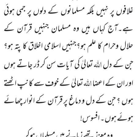
غلافوں پر نہیں بلکہ مسلمانوں کے دلوں پر جمی ہوئی
ہے۔آج کہاں ہیں وہ مسلمان جنہیں قرآن کے
حلال وحرام کا علم ہو؟جنہیں اسلامی اخلاق کا پتہ ہو؟
اللہ
جن کے دل
تعالیٰ کی آیات سن کر ڈر جاتے ہوں
اللہ
اور ان کے اعضا
تعالیٰ کے خوف سے کانپ اٹھتے
ہوں ؟ جن کے دل و دماغ پر قرآن کے انوار چھائے
ہوئے ہوں۔ افسوس!
وہ معزز تھے زمانے میں مسلماں ہوکر