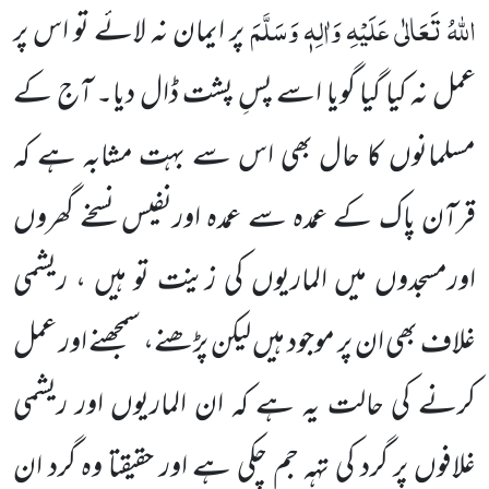
اللہُ تَعَالٰی عَلَیْہِ وَاٰلِہٖ وَسَلَّمَ
پر ایمان نہ لائے تو اس پر
عمل نہ کیا گیا گویا اسے پسِ پشت ڈال دیا۔ آج کے
مسلمانوں کا حال بھی اس سے بہت مشابہ
ہے کہ
قرآن پاک کے عمدہ سے عمدہ اورنفیس نسخے گھروں
اورمسجدوں میں الماریوں کی زینت تو ہیں ، ریشمی
غلاف بھی ان پر موجود ہیں لیکن پڑھنے، سمجھنے اور عمل
کرنے کی حالت یہ ہے کہ ان الماریوں اور ریشمی
غلافوں پر گرد کی تہہ جم چکی ہے اور حقیقتا وہ گرد ان