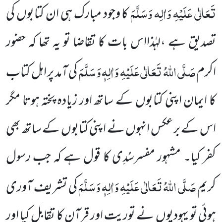
تَعَالٰی عَلَیْہِ وَاٰلِہ وَسَلَّمَ
کا وجود مبارک ہی ان کتابوں کی
تصدیق ہے ،لہٰذااس بات کا تقاضا تو یہ تھا کہ حضور
صَلَّی اللہُ تَعَالٰی عَلَیْہِ وَاٰلِہٖ وَسَلَّمَ
اکرم
کی آمد پر اہل کتاب
کا ایمان اپنی کتابوں کے ساتھ اور زیادہ پختہ ہوتا مگر
اس کے برعکس انہوں نے اپنی کتابوں کے ساتھ بھی
کفر کیا۔ مشہور مفسرسُدِی کا قول ہے کہ جب رسول
صَلَّی اللہُ تَعَالٰی عَلَیْہِ وَاٰلِہٖ وَسَلَّمَ
کریم
کی تشریف آوری
ہوئی تو یہودیوں نے توریت اور قرآن کا تقابل کیا اور