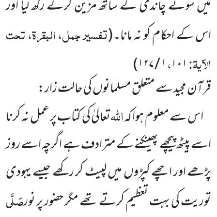
میں سونے چاندی کے ساتھ مزین
کرکے رکھ لیا اور
تفسیر جمل، البقرۃ، تحت
اس کے احکام کو نہ مانا۔
(
الآیۃ:
،
)
۱ / ۱۲۷
۱۰۱
قرآن مجید سے متعلق مسلمانوں کی حالت زار:
اللہ
اس سے معلوم ہوا کہ
تعالیٰ کی کتاب پر عمل نہ کرنا
اسے پیٹھ پیچھے پھینکنے کے مترادف ہے اگرچہ اسے روز
پڑھے اور اچھے کپڑوں میں لپیٹ کر رکھے جیسے یہودی
صَلَّی
توریت کی بہت تعظیم کرتے تھے مگر حضور پر نور