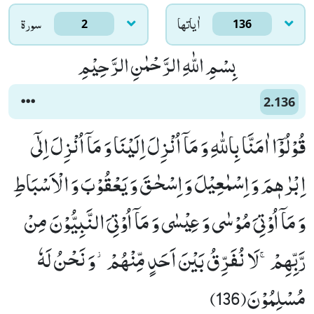
اٰياتها
سورۃ
2
136
بِسْمِ اللّٰهِ الرَّحْمٰنِ الرَّحِیْمِ
2.136
قُوْلُوْۤا اٰمَنَّا بِاللّٰهِ وَ مَاۤ اُنْزِلَ اِلَیْنَا وَ مَاۤ اُنْزِلَ اِلٰۤى
اِبْرٰهٖمَ وَ اِسْمٰعِیْلَ وَ اِسْحٰقَ وَ یَعْقُوْبَ وَ الْاَسْبَاطِ
وَ مَاۤ اُوْتِیَ مُوْسٰى وَ عِیْسٰى وَ مَاۤ اُوْتِیَ النَّبِیُّوْنَ مِنْ
رَّبِّهِمْۚ-لَا نُفَرِّقُ بَیْنَ اَحَدٍ مِّنْهُمْ٘-وَ نَحْنُ لَهٗ
مُسْلِمُوْنَ(136)