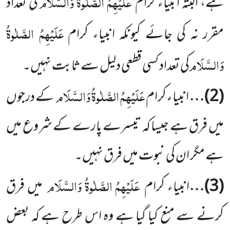
عَلَیْہِمُ الصَّلٰوۃُ وَالسَّلَام
ہے، البتہ انبیاء کرام
کی تعداد
عَلَیْہِمُ الصَّلٰوۃُ
مقرر نہ کی جائے کیونکہ انبیاء کرام
وَالسَّلَام
کی تعداد کسی قطعی دلیل سے ثابت نہیں۔
عَلَیْہِمُ الصَّلٰوۃُ وَالسَّلَام
(
2
)…
انبیاء کرام
کے درجوں
میں فرق ہے جیسا کہ تیسرے پارے کے شروع میں
ہے مگر ان کی نبوت میں فرق نہیں۔
عَلَیْہِمُ الصَّلٰوۃُ وَالسَّلَام
(
3
)…
انبیاء کرام
میں فرق
کرنے سے منع کیا گیا ہے وہ اس طرح ہے کہ بعض