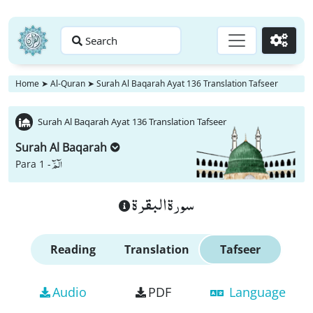
Search
Go
Home
➤
Al-Quran
➤
Surah Al Baqarah Ayat 136 Translation Tafseer
Surah Al Baqarah Ayat 136 Translation Tafseer
Surah Al Baqarah
الٓمّٓ
Para 1 -
سورة البقرة
Reading
Translation
Tafseer
Audio
PDF
Language