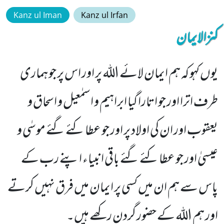
Kanz ul Iman
Kanz ul Irfan
کنزالایمان
یوں کہو کہ ہم ایمان لائے اللہ پر اور اس پر جو ہماری
طرف اترا اور جو اتارا گیا ابراہیم و اسمٰعیل و اسحاق و
یعقوب اور ان کی اولاد پر اور جو عطا کئے گئے موسٰی و
عیسیٰ اور جو عطا کئے گئے باقی انبیاء اپنے رب کے
پاس سے ہم ان میں کسی پر ایمان میں فرق نہیں کرتے
اور ہم اللہ کے حضور گردن رکھے ہیں۔