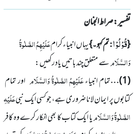
تفسیر : ‎صراط الجنان
قُوْلُوْا
:
عَلَیْہِمُ الصَّلٰوۃُ
{
تم کہو۔}
یہاں انبیاء کرام
وَالسَّلَام
سے متعلق چند باتیں یاد رکھیں :
عَلَیْہِمُ الصَّلٰوۃُ وَالسَّلَام
(
1
)…
تمام انبیاء
اور تمام
عَلَیْہِ
کتابوں پر ایمان لانا ضروری ہے، جو کسی ایک نبی
الصَّلٰوۃُ
وَالسَّلَام
یا ایک کتاب کا بھی انکار کرے وہ کافر