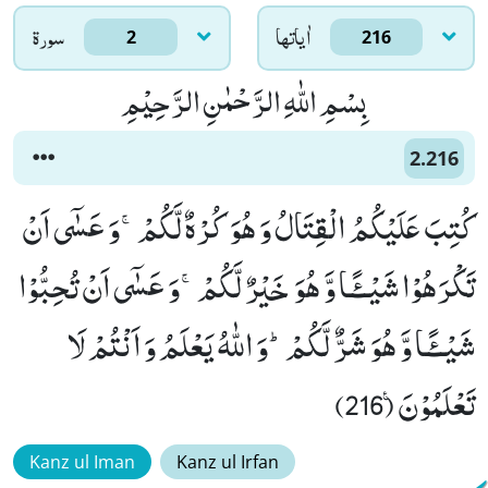
اٰياتها
سورۃ
2
216
بِسْمِ اللّٰهِ الرَّحْمٰنِ الرَّحِیْمِ
2.216
كُتِبَ عَلَیْكُمُ الْقِتَالُ وَ هُوَ كُرْهٌ لَّكُمْۚ-وَ عَسٰۤى اَنْ
تَكْرَهُوْا شَیْــٴًـا وَّ هُوَ خَیْرٌ لَّكُمْۚ-وَ عَسٰۤى اَنْ تُحِبُّوْا
شَیْــٴًـا وَّ هُوَ شَرٌّ لَّكُمْؕ-وَ اللّٰهُ یَعْلَمُ وَ اَنْتُمْ لَا
تَعْلَمُوْنَ۠ (216)
Kanz ul Iman
Kanz ul Irfan