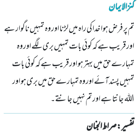
کنزالایمان
تم پر فرض ہوا خدا کی راہ میں لڑنا اور وہ تمہیں ناگوار ہے
اور قریب ہے کہ کوئی بات تمہیں بری لگے اور وہ
تمہارے حق میں بہتر ہو اور قریب ہے کہ کوئی بات
تمہیں پسند آئے اور وہ تمہارے حق میں بری ہو اور
اللہ جانتا ہے اور تم نہیں جانتے۔
تفسیر : ‎صراط الجنان