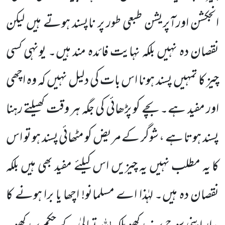
انجکشن اورآپریشن طبعی طور پر ناپسند ہوتے ہیں لیکن
نقصان دہ نہیں بلکہ نہایت فائدہ مند ہیں۔ یونہی کسی
چیز کا تمہیں پسند ہونا اس بات کی دلیل نہیں کہ وہ اچھی
اور مفید ہے۔ بچے کو پڑھائی کی جگہ ہر وقت کھیلتے رہنا
پسند ہوتا ہے ، شوگر کے مریض کو مٹھائی پسند ہو تو اس
کا یہ مطلب نہیں یہ چیزیں اس کیلئے مفید بھی ہیں بلکہ
نقصان دہ ہیں۔ لہٰذا اے مسلمانو! اچھا یا برا ہونے کا
اللہ