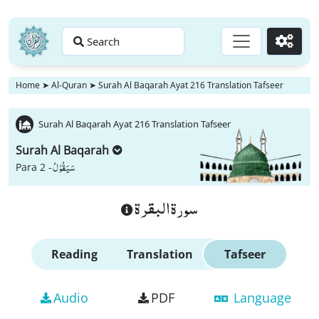
Search
Go
Home
➤
Al-Quran
➤
Surah Al Baqarah Ayat 216 Translation Tafseer
Surah Al Baqarah Ayat 216 Translation Tafseer
Surah Al Baqarah
سَیَقُوْلُ
Para 2 -
سورة البقرة
Reading
Translation
Tafseer
Audio
PDF
Language