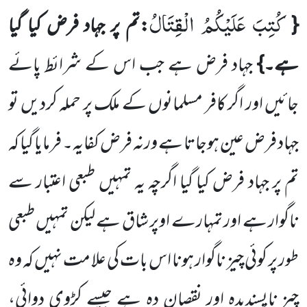
كُتِبَ عَلَیْكُمُ الْقِتَالُ
{
:تم پر جہاد فرض کیا گیا
ہے۔}
جہاد فرض ہے جب اس کے شرائط پائے
جائیں اور اگر کافر مسلمانوں کے ملک پر حملہ کردیں تو
جہاد فرض عین ہوجاتا ہے ورنہ فرض کفایہ۔ فرمایا گیا کہ
تم پر جہاد فرض کیا گیا اگرچہ یہ تمہیں طبعی اعتبار سے
ناگوار ہے اور تمہارے اوپر شاق ہے لیکن تمہیں طبعی
طور پر کوئی چیز ناگوار ہونا اس بات کی علامت نہیں کہ وہ
چیز ناپسندیدہ اور نقصان دہ ہے جیسے کڑوی دوائی،