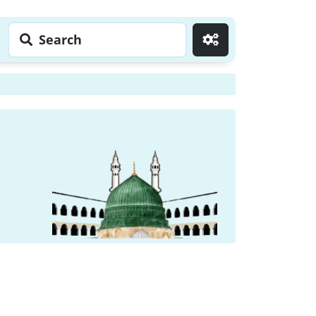
Search
Go