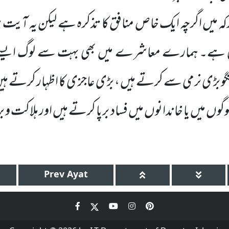
ہ میں اگرچہ ایک خاص منافق کا تذکرہ ہے لیکن یہ آیت
افی ہے۔ ہمارے معاشرے میں بھی بہت سے لوگ ایسے 
گو بڑی نرمی سے کرتے ہیں ،
بڑی عاجزی کا اظہار کرتے ہیں
وں میں یا خاندانوں میں فساد برپا کرتے ہیں اور ہلاکت و بر
Prev
Ayat