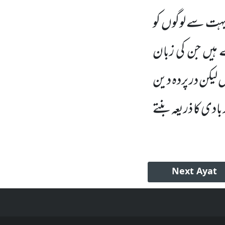
 بہت سے لوگوں کو
ہیں جن کی زبان
 لیکن در پردہ دین
بادی کا ذریعہ بنتے
Next
Ayat