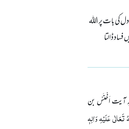
دل کی بات پر اللہ
فساد ڈالتا
 آیت اَخْنَسْ بن
 تَعَالٰی عَلَیْہِ وَاٰلِہٖ