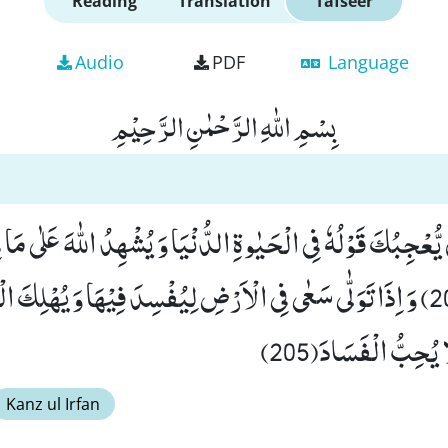
Reading
Translation
Tafseer
Audio
PDF
Language
بِسْمِ اللّٰهِ الرَّحْمٰنِ الرَّحِیْمِ
عْجِبُكَ قَوْلُهٗ فِی الْحَیٰوةِ الدُّنْیَا وَ یُشْهِدُ اللّٰهَ عَلٰى مَا فِ
اَلَدُّ الْخِصَامِ(204) وَ اِذَا تَوَلّٰى سَعٰى فِی الْاَرْضِ لِیُفْسِدَ فِیْهَا وَ یُهْلِك
یُحِبُّ الْفَسَادَ(205)
Kanz ul Irfan