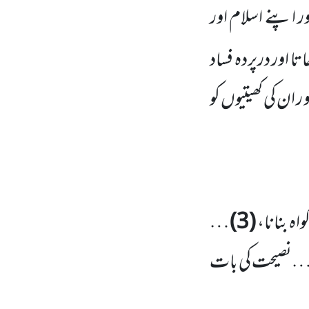
ور اپنے اسلام اور
تا اور درپردہ
فساد
 ان کی کھیتیوں کو
گواہ بنانا،
(
3
)
…
نصیحت کی بات