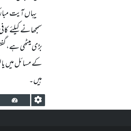
یہاں آیت مبارک
سمجھانے کیلئے ک
بڑی میٹھی ہے، گفت
کے مسائل میں یا لوگ
ہیں۔