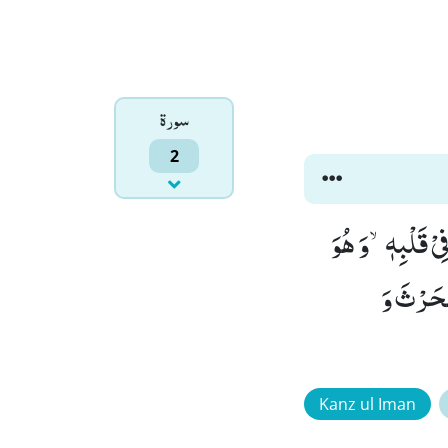
سورۃ
2
یْ قَلْبِهٖۙ-وَ هُوَ
َ الْحَرْثَ وَ
Kanz ul Iman