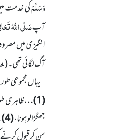
وَسَلَّمَ
کی خدمت میں
صَلَّی اللہُ تَعَالٰی
آپ
انگیزی میں مصروف ر
خا
آگ لگائی تھی۔
(
یہاں مجموعی طور پر
(
1
)…
ظاہری طور 
جھگڑالو ہونا،
(
4
)
…
سن کر قبول کرنے کی