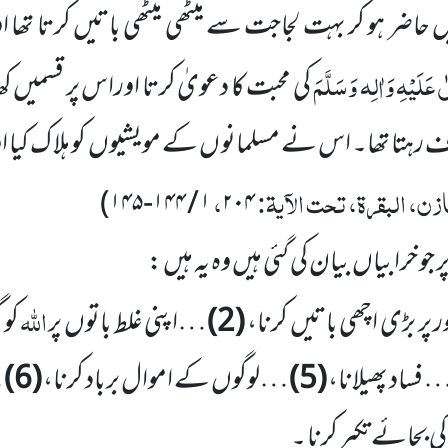
 حاضر ہو کر بہت لجاجت سے میٹھی میٹھی
باتیں کرتا تھا ا
 عَلَیْہِ وَاٰلِہ وَسَلَّمَ
کی محبت کا دعویٰ کرتا اوراس پر قسمیں کھا
ہتا تھا۔ اس نے مسلمانو ں کے مویشیوں کو ہلا ک کیا او ر
زن، البقرۃ، تحت الآیۃ:
،
)
۱ / ۱۴۴-۱۴۵
۲۰۴
 جو خرابیاں بیان کی گئی ہیں وہ یہ ہیں :
اللہ
پر بڑی اچھی باتیں کرنا،
(
2
)
…اپنی غلط باتوں پر
کو 
 فساد پھیلانا،
(
5
)
…لوگوں کے اموال برباد کرنا،
(
6
)
…
 بجائے تکبر کرنا ۔