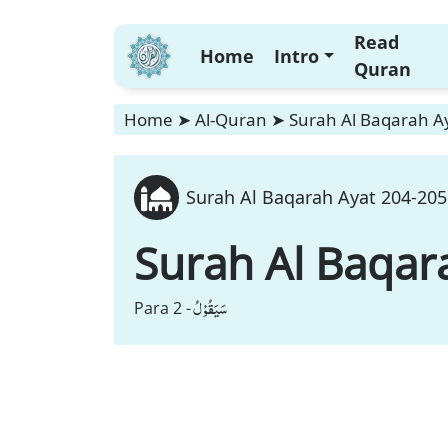
Read
Home
Intro
Quran
Home
➤
Al-Quran
➤
Surah Al Baqarah Ay
Surah Al Baqarah Ayat 204-205 
Surah Al Baqar
سَیَقُوْلُ
Para 2 -