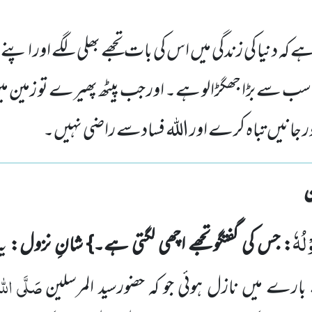
 کہ دنیا کی زندگی میں اس کی بات تجھے بھلی لگے اور اپنے 
ہ سب سے بڑا جھگڑالو ہے۔ اور جب پیٹھ پھیرے تو زمین میں 
ر جانیں تباہ کرے اور اللہ فسادسے راضی نہیں۔
لُهٗ
: جس کی گفتگو تجھے اچھی لگتی ہے۔} شانِ نزول:
یہ
صَلَّی اللہُ
 بارے میں نازل ہوئی جو کہ حضورسید المرسلین