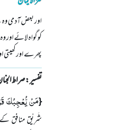
کنزالایمان
اور بعض آدمی وہ ہے
کو گواہ لائے اور و
پھرے اور کھیتی او
تفسیر : ‎صراط الجنان
مَنْ یُّعْجِبُكَ قَوْ
{
شَرِیْق منافق کے