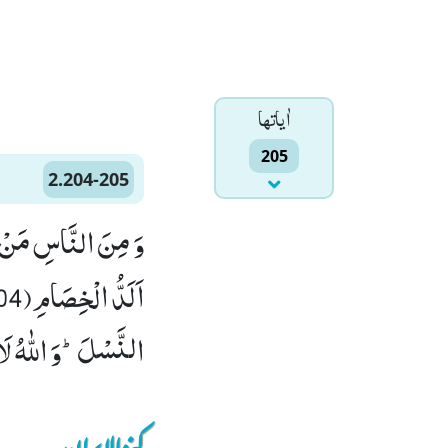
اٰياتها
205
2.204-205
وَ مِنَ النَّاسِ مَنْ یُّ
النَّسْلَؕ-وَ اللّٰهُ لَا 