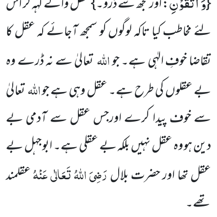
وَ اتَّقُوْنِ
{
: اور مجھ سے ڈرو۔}عقل والے کہہ کر اس
لئے مخاطب کیا تاکہ لوگوں کو سمجھ آجائے کہ عقل کا
اللہ
تقاضا خوفِ الہٰی ہے۔ جو
تعالیٰ سے نہ ڈرے وہ
اللہ
بے عقلوں کی طرح ہے۔ عقل وہی ہے جو
تعالیٰ
سے خوف پیدا کرے اورجس عقل سے آدمی بے
دین ہو وہ عقل نہیں بلکہ بے عقلی ہے۔ ابو جہل بے
رَضِیَ اللہُ تَعَالٰی عَنْہُ
عقل تھا اور حضرت بلال
عقلمند
تھے۔