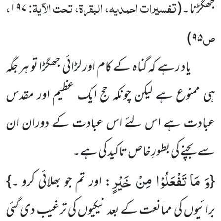
تفسیرات احمدیہ، البقرۃ، تحت الآیۃ:
،
جھگڑنا۔
(
۱۹۷
ص
)
۹۵
یاد رہے کہ گناہ کے کام اور لڑائی جھگڑا تو ہر جگہ
ہی ممنوع ہے لیکن چونکہ حج ایک عظیم اور مقدس
عبادت ہے اس لئے اس عبادت کے دوران ان
سے بچنے کی بطورِ خاص تاکید کی ہے۔
وَ مَا تَفْعَلُوْا مِنْ خَیْرٍ
{
: اور تم جو بھلائی کرو ۔}
برائیوں کی ممانعت کے بعد نیکیوں کی ترغیب دی گئی