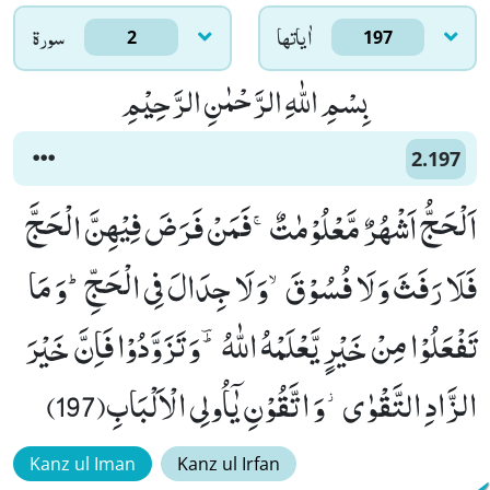
اٰياتها
سورۃ
2
197
بِسْمِ اللّٰهِ الرَّحْمٰنِ الرَّحِیْمِ
2.197
اَلْحَجُّ اَشْهُرٌ مَّعْلُوْمٰتٌۚ-فَمَنْ فَرَضَ فِیْهِنَّ الْحَجَّ
فَلَا رَفَثَ وَ لَا فُسُوْقَۙ-وَ لَا جِدَالَ فِی الْحَجِّؕ-وَ مَا
تَفْعَلُوْا مِنْ خَیْرٍ یَّعْلَمْهُ اللّٰهُ ﳳ-وَ تَزَوَّدُوْا فَاِنَّ خَیْرَ
الزَّادِ التَّقْوٰى٘-وَ اتَّقُوْنِ یٰۤاُولِی الْاَلْبَابِ(197)
Kanz ul Iman
Kanz ul Irfan