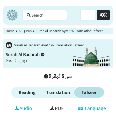
Search
Go
Home
➤
Al-Quran
➤
Surah Al Baqarah Ayat 197 Translation Tafseer
Surah Al Baqarah Ayat 197 Translation Tafseer
Surah Al Baqarah
سَیَقُوْلُ
Para 2 -
سورة البقرة
Reading
Translation
Tafseer
Audio
PDF
Language