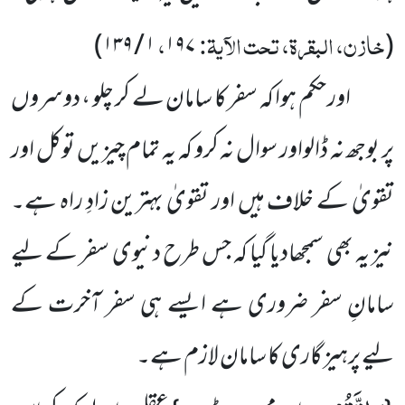
خازن، البقرۃ، تحت الآیۃ:
،
)
۱ / ۱۳۹
۱۹۷
(
اور حکم ہوا کہ سفر کا سامان لے کر چلو ، دوسروں
پر بوجھ نہ ڈالواور سوال نہ کرو کہ یہ تمام چیزیں توکل اور
تقویٰ کے خلاف ہیں اور تقویٰ بہترین زادِ راہ ہے۔
نیز یہ بھی سمجھادیا گیا کہ جس طرح دنیوی سفر کے لیے
سامانِ سفر ضروری ہے ایسے ہی سفر آخرت کے
لیے پرہیز گاری کا سامان لازم ہے۔