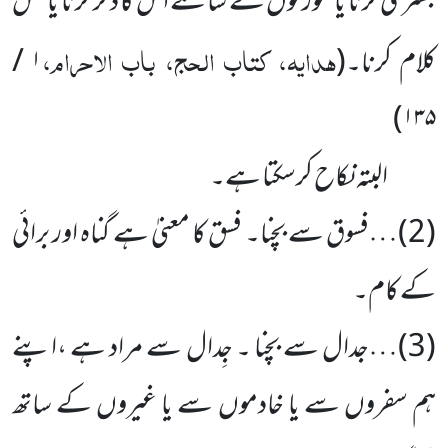
بستری کرنا یا عورتوں کے سامنے اس کا ذکر کرنا یا فحش
ہدایہ، کتاب الحج، باب الاحرام،
کلام کرنا۔
(
۱ /
)
۱۳۵
البتہ نکاح کرسکتا ہے۔
(
2
)…فسوق سے بچنا۔ فسق کا معنیٰ ہے گناہ اور برائی
کے کام۔
(
3
)…جدال سے بچنا ۔ جِدال سے مراد ہے ،اپنے
ہم سفروں سے یا خادموں سے یا غیروں کے ساتھ