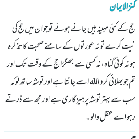
کنزالایمان
حج کے کئی مہینہ ہیں جانے ہوئے تو جو ان میں حج کی
نیت کرے تو نہ عورتوں کے سامنے صحبت کا تذکرہ
ہو نہ کوئی گناہ، نہ کسی سے جھگڑا حج کے وقت تک اور
تم جو بھلائی کرو اللہ اسے جانتا ہے اور توشہ ساتھ لوکہ
سب سے بہتر توشہ پرہیزگاری ہے اور مجھ سے ڈرتے
رہو اے عقل والو۔