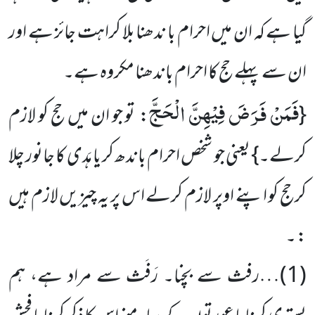
گیا ہے کہ ان میں احرام با ندھنا بلا کراہت جائز ہے اور
ان سے پہلے حج کا احرام باندھنا مکروہ ہے۔
فَمَنْ فَرَضَ فِیْهِنَّ الْحَجَّ
{
:
تو جو ان میں حج کو لازم
کرلے۔} یعنی جو شخص احرام باندھ کر یا ہَدی کا جانور چلا
کرحج کو اپنے اوپر لازم کرلے اس پر یہ چیزیں لازم ہیں
: ۔
(
1
)…رفث سے بچنا۔ رَفَث سے مراد ہے، ہم