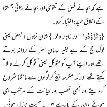
ہے کہ بجائے فسق کے تقویٰ اور بجائے لڑائی جھگڑا
کے اخلاق حمیدہ اختیار کرو۔
وَ تَزَوَّدُوْا
{
: اور زادِ راہ لو۔} شانِ نزول: بعض یمنی
لوگ حج کے لیے بغیر سامانِ سفر کے روانہ ہوتے
تھے اور اپنے آپ کو متوکل یعنی’’توکل کرنے والا‘‘
کہتے تھے اور مکہ مکرمہ پہنچ کر لوگوں سے مانگنا شروع
کردیتے اور کبھی غصب اور خیانت کے مرتکب بھی
ہوتے ،ان کے بارے میں یہ آیت نازل ہوئی۔