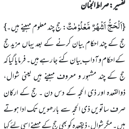
تفسیر : ‎صراط الجنان
اَلْحَجُّ اَشْهُرٌ مَّعْلُوْمٰتٌ
{
: حج چند معلوم مہینے ہیں۔}
حج کے چند احکام بیان کرنے کے بعد یہاں مزید حج
کے احکام و آداب بیان کئے جا رہے ہیں۔ فرمایا گیا کہ
حج کے چند مشہور و معروف مہینے ہیں یعنی شوال،
ذوالقعدہ اور ذی الحجہ کے دس دن ۔ حج کے ارکان
صرف ساتویں ذی الحجہ سے بارھویں تک ادا ہوتے
ہیں۔ مگر شوال، ذیقعدہ کو بھی حج کے مہینے اسی لئے کہا