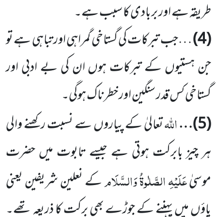
طریقہ ہے اور بربادی کا سبب ہے۔
(
4
)
…
جب تبرکات کی گستاخی گمراہی اور تباہی ہے تو
جن ہستیوں کے تبرکات ہوں ان کی بے ادبی اور
گستاخی
کس قدر سنگین اور خطرناک ہوگی۔
اللہ
(
5
)…
تعالیٰ کے پیاروں سے نسبت رکھنے والی
ہر چیز بابرکت ہوتی ہے جیسے تابوت میں حضرت
عَلَیْہِ
الصَّلٰوۃُ وَالسَّلَام
موسیٰ
کے نعلین شریفین یعنی
پاؤں میں پہننے کے جوڑے بھی برکت کا ذریعہ تھے۔