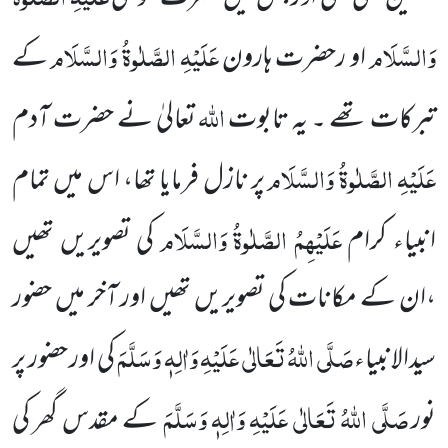
وَالسَّلَام
عَلَیْہِ الصَّلٰوۃُ وَالسَّلَام
او رحضرت ہارون
کے
اللہ
تبرکات تھے ۔
یہ تابوت
تعالیٰ نے حضرت آدم
عَلَیْہِ الصَّلٰوۃُ وَالسَّلَام
پر نازل فرمایا تھا، اس میں تمام
عَلَیْہِمُ الصَّلٰوۃُ وَالسَّلَام
انبیاء کرام
کی تصویریں تھیں
،ان کے مکانات کی تصویریں تھیں اور آخر میں
حضور
صَلَّی اللہُ تَعَالٰی عَلَیْہِ وَاٰلِہٖ وَسَلَّمَ
سیدالانبیاء
کی اور حضور پر
صَلَّی اللہُ تَعَالٰی عَلَیْہِ وَاٰلِہٖ وَسَلَّمَ
نور
کے مقدس گھر کی