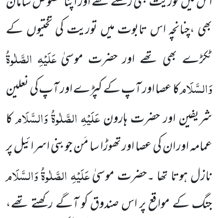
اس میں توریت بھی رکھتے تھے
اور اپنا مخصوص سامان
بھی ،چنانچہ اس تابوت میں توریت کی تختیوں کے
عَلَیْہِ الصَّلٰوۃُ
ٹکڑے بھی تھے اور حضرت موسیٰ
وَالسَّلَام
کا
عصا اور آپ کے کپڑے اور آپ کی نعلین
عَلَیْہِ الصَّلٰوۃُ وَالسَّلَام
شریفین اور حضرت ہارون
کا
عمامہ اور ان کی عصا اور تھوڑا سا
مَن جو بنی اسرائیل پر
عَلَیْہِ الصَّلٰوۃُ وَالسَّلَام
نازل ہوتا تھا ۔حضرت موسیٰ
جنگ کے مواقع پر اس صندوق کو آگے رکھتے تھے،