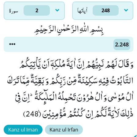
اٰياتها
سورۃ
2
248
بِسْمِ اللّٰهِ الرَّحْمٰنِ الرَّحِیْمِ
2.248
وَ قَالَ لَهُمْ نَبِیُّهُمْ اِنَّ اٰیَةَ مُلْكِهٖۤ اَنْ یَّاْتِیَكُمُ
التَّابُوْتُ فِیْهِ سَكِیْنَةٌ مِّنْ رَّبِّكُمْ وَ بَقِیَّةٌ مِّمَّا تَرَكَ
اٰلُ مُوْسٰى وَ اٰلُ هٰرُوْنَ تَحْمِلُهُ الْمَلٰٓىٕكَةُؕ-اِنَّ فِیْ
ذٰلِكَ لَاٰیَةً لَّكُمْ اِنْ كُنْتُمْ مُّؤْمِنِیْنَ۠ (248)
Kanz ul Iman
Kanz ul Irfan