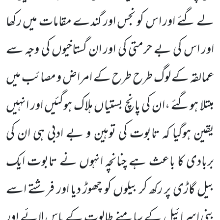
لے گئے اور اس کو نجس اور گندے مقامات میں رکھا
اور اس کی بے حرمتی کی اور
ان گستاخیوں کی وجہ سے
عمالقہ کے لوگ طرح طرح کے امراض و مصائب میں
مبتلا ہوگئے ،ان کی پانچ بستیاں ہلاک ہوگئیں
اور انہیں
یقین ہوگیا کہ تابوت کی توہین و بے ادبی ہی ان کی
بربادی کا باعث ہے چنانچہ انہوں نے تابوت ایک
بیل گاڑی
پر رکھ کر بیلوں کو چھوڑ دیا اور فرشتے اسے
بنی اسرائیل کے سامنے طالوت کے پاس لائے اور