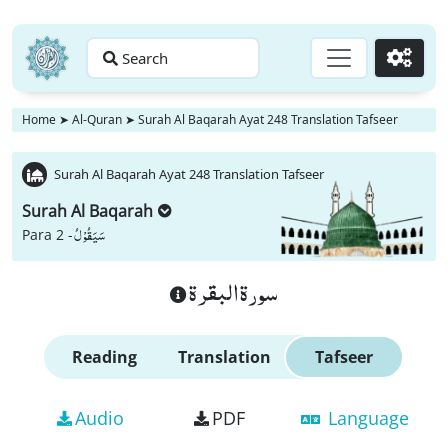
Search
Go
Home
➤
Al-Quran
➤
Surah Al Baqarah Ayat 248 Translation Tafseer
Surah Al Baqarah Ayat 248 Translation Tafseer
Surah Al Baqarah
سَیَقُوْلُ
Para 2 -
سورة البقرة
Reading
Translation
Tafseer
Audio
PDF
Language