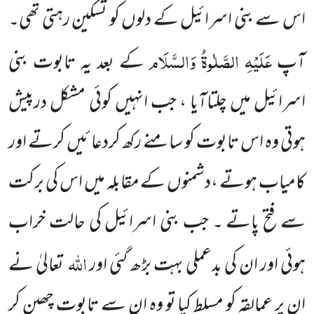
اس
سے بنی اسرائیل کے دلوں کو تسکین رہتی تھی۔
عَلَیْہِ الصَّلٰوۃُ وَالسَّلَام
آپ
کے بعد یہ تابوت بنی
اسرائیل میں چلتاآیا ، جب انہیں
کوئی مشکل درپیش
ہوتی وہ اس تابوت کو سامنے رکھ کردعا ئیں کرتے اور
کامیاب ہوتے ،دشمنوں کے مقابلہ میں اس کی برکت
سے فتح پاتے ۔ جب بنی اسرائیل کی حالت خراب
اللہ
ہوئی اور ان کی بدعملی بہت بڑھ گئی اور
تعالیٰ نے
ان پر عمالقہ کو مسلط کیا تو وہ ان سے تابوت چھین کر