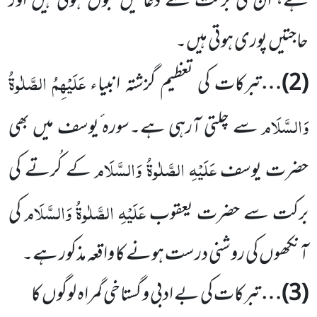
ہے، ان کی برکت سے دعائیں قبول ہوتی ہیں اور
حاجتیں پوری ہوتی ہیں۔
عَلَیْہِمُ الصَّلٰوۃُ
(
2
)…
تبرکات کی تعظیم گزشتہ انبیاء
وَالسَّلَام
سے چلتی آرہی ہے۔سورہ ٔیوسف میں بھی
عَلَیْہِ الصَّلٰوۃُ وَالسَّلَام
حضرت
یوسف
کے کُرتے کی
عَلَیْہِ الصَّلٰوۃُ وَالسَّلَام
برکت سے حضرت یعقوب
کی
آنکھوں کی روشنی درست ہونے
کا واقعہ مذکور ہے۔
(
3
)…
تبرکات کی بے ادبی و گستاخی گمراہ لوگوں کا