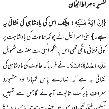
تفسیر : ‎صراط الجنان
اِنَّ اٰیَةَ مُلْكِهٖ
{
: بیشک اس کی بادشاہی کی نشانی یہ
ہے۔}
بنی اسرائیل نے چونکہ طالوت کی بادشاہت پر
کوئی نشانی مانگی تھی اس پر حکمِ الٰہی سے حضرت شمویل
عَلَیْہِ الصَّلٰوۃُ وَالسَّلَام
نے فرمایا کہ طالوت کی بادشاہی کی
نشانی یہ ہے کہ تمہارے پاس
تمہارا وہ مشہورو
معروف بابرکت تابوت آجائے گاجس سے تمہیں
عَلَیْہِ الصَّلٰوۃُ
تسکین ملتی تھی اور جس میں حضرت موسیٰ