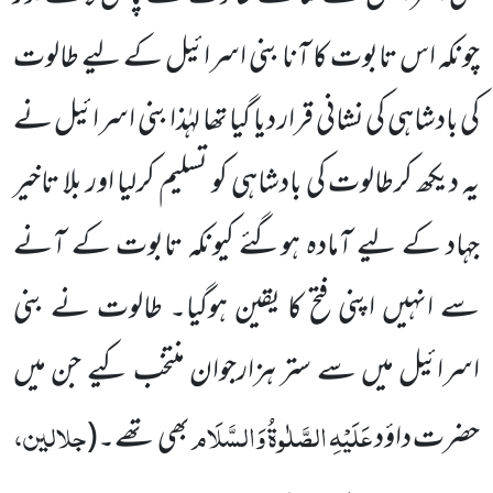
چونکہ اس تابوت کا آنا بنی اسرائیل
کے لیے طالوت
کی بادشاہی کی نشانی قرار دیا گیا تھا لہٰذا بنی اسرائیل نے
یہ دیکھ کرطالوت کی بادشاہی کو تسلیم کرلیا اور بلا تاخیر
جہاد کے لیے آمادہ ہوگئے کیونکہ تابوت کے آنے
سے انہیں اپنی فتح کا یقین ہوگیا۔ طالوت نے بنی
اسرائیل میں سے ستر ہزارجوان منتخب کیے جن میں
عَلَیْہِ الصَّلٰوۃُ وَالسَّلَام
جلالین،
حضرت داؤد
بھی تھے۔
(