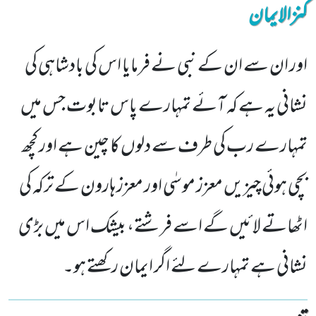
کنزالایمان
اور ان سے ان کے نبی نے فرمایا اس کی بادشاہی کی
نشانی یہ ہے کہ آئے تمہارے پاس تابوت جس میں
تمہارے رب کی طرف سے دلوں کا چین ہے اور کچھ
بچی ہوئی چیزیں معزز موسٰی اور معزز ہارون کے ترکہ کی
اٹھاتے لائیں گے اسے فرشتے، بیشک اس میں بڑی
نشانی ہے تمہارے لئے اگر ایمان رکھتے ہو۔