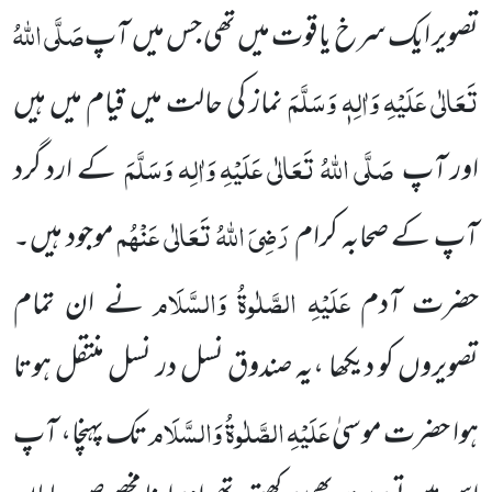
صَلَّی اللہُ
تصویر ایک سرخ
یاقوت میں تھی جس میں آپ
تَعَالٰی عَلَیْہِ وَاٰلِہٖ وَسَلَّمَ
نماز کی حالت میں قیام میں ہیں
صَلَّی اللہُ تَعَالٰی عَلَیْہِ وَاٰلِہ وَسَلَّمَ
اور آپ
کے ارد گرد
رَضِیَ اللہُ تَعَالٰی عَنْہُم
آپ کے صحابہ کرام
موجود ہیں۔
عَلَیْہِ الصَّلٰوۃُ وَالسَّلَام
حضرت آدم
نے ان تمام
تصویروں کو دیکھا ،یہ صندوق نسل در نسل منتقل ہوتا
عَلَیْہِ الصَّلٰوۃُ وَالسَّلَام
ہوا حضرت موسیٰ
تک پہنچا، آپ