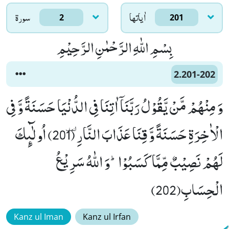
اٰياتها
سورۃ
2
201
بِسْمِ اللّٰهِ الرَّحْمٰنِ الرَّحِیْمِ
2.201-202
وَ مِنْهُمْ مَّنْ یَّقُوْلُ رَبَّنَاۤ اٰتِنَا فِی الدُّنْیَا حَسَنَةً وَّ فِی
الْاٰخِرَةِ حَسَنَةً وَّ قِنَا عَذَابَ النَّارِٜ (201) اُولٰٓىٕكَ
لَهُمْ نَصِیْبٌ مِّمَّا كَسَبُوْاؕ-وَ اللّٰهُ سَرِیْعُ
الْحِسَابِ(202)
Kanz ul Iman
Kanz ul Irfan