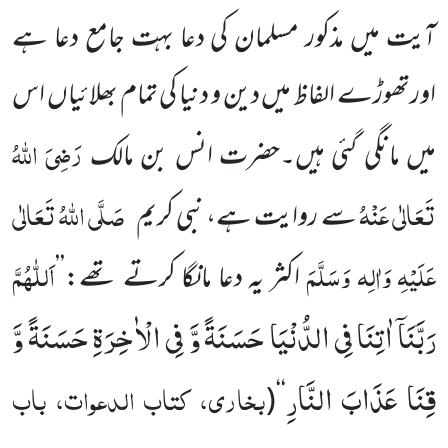
آیت میں مذکور مسلمان کی دعا بہت جامع دعا ہے
اورتھوڑے الفاظ میں دین و دنیا کی تمام بھلائیاں اس
رَضِیَ اللہُ
میں مانگی گئی ہیں۔حضرت انس بن مالک
تَعَالٰی عَنْہُ
صَلَّی اللہُ تَعَالٰی
سے روایت ہے، نبی کریم
عَلَیْہِ وَاٰلِہ وَسَلَّمَ
اَللّٰہُمَّ
اکثر یہ دعا مانگا کرتے تھے:
’’
رَبَّنَاۤ اٰتِنَا فِی الدُّنْیَا حَسَنَةً وَّ فِی الْاٰخِرَةِ حَسَنَةً وَّ
قِنَا عَذَابَ النَّارِ
بخاری، کتاب الدعوات، باب
‘‘(