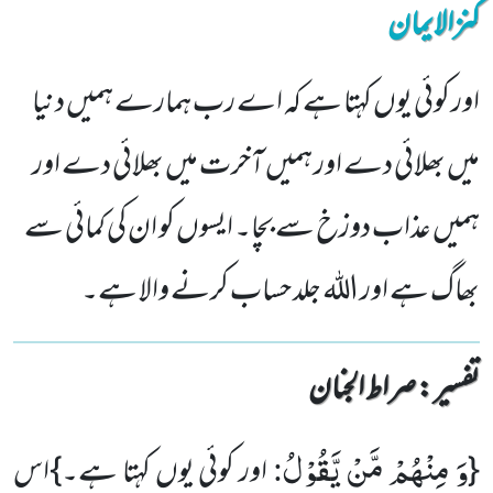
کنزالایمان
اور کوئی یوں کہتا ہے کہ اے رب ہمارے ہمیں دنیا
میں بھلائی دے اور ہمیں آخرت میں بھلائی دے اور
ہمیں عذاب دوزخ سے بچا۔ ایسوں کو ان کی کمائی سے
بھاگ ہے اور اللہ جلد حساب کرنے والا ہے۔
تفسیر : ‎صراط الجنان
وَ مِنْهُمْ مَّنْ یَّقُوْلُ
:
{
اور کوئی یوں کہتا ہے۔}اس