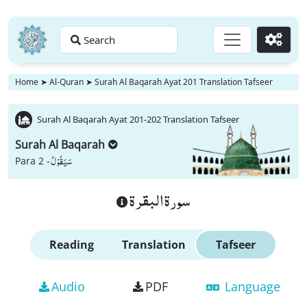
Search
Go
Home
➤
Al-Quran
➤
Surah Al Baqarah Ayat 201 Translation Tafseer
Surah Al Baqarah Ayat 201-202 Translation Tafseer
Surah Al Baqarah
سَیَقُوْلُ
Para 2 -
سورة البقرة
Reading
Translation
Tafseer
Audio
PDF
Language